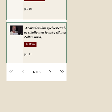
júl. 16.
Az akadémikus nyelvészetről –
az elhallgatott igazság (Hosszú
Zoltán írása)
Kultúra
júl. 11.
1
/
113