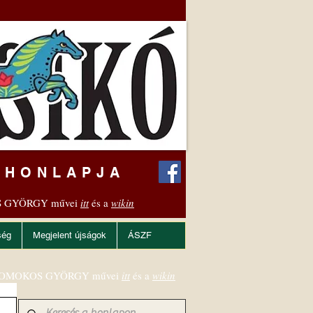
 HONLAPJA
 GYÖRGY művei
itt
és a
wikin
ség
Megjelent újságok
ÁSZF
OMOKOS GYÖRGY művei
itt
és a
wikin