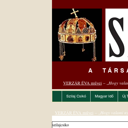
A TÁRS
VERZÁR ÉVA művei
– „
Hogy vala
Szilaj Csikó
Magyar Idő
Új 
VERZÁR ÉVA művei
– „
Hogy valami ny
szilajcsiko