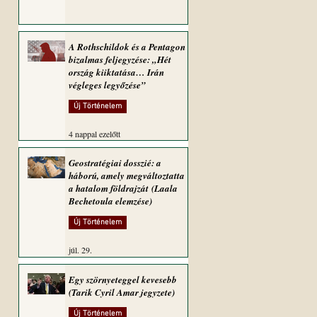
A Rothschildok és a Pentagon
bizalmas feljegyzése: „Hét
ország kiiktatása… Irán
végleges legyőzése”
Új Történelem
4 nappal ezelőtt
Geostratégiai dosszié: a
háború, amely megváltoztatta
a hatalom földrajzát (Laala
Bechetoula elemzése)
Új Történelem
júl. 29.
Egy szörnyeteggel kevesebb
(Tarik Cyril Amar jegyzete)
Új Történelem