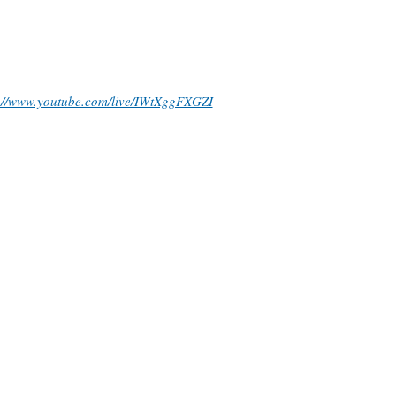
://www.youtube.com/live/IWtXggFXGZI