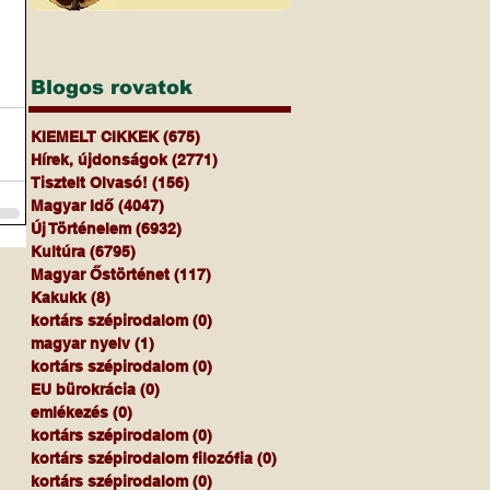
Blogos rovatok
KIEMELT CIKKEK
(675)
675 bejegyzés
Hírek, újdonságok
(2771)
2771 bejegyzés
Tisztelt Olvasó!
(156)
156 bejegyzés
Magyar Idő
(4047)
4047 bejegyzés
Új Történelem
(6932)
6932 bejegyzés
Kultúra
(6795)
6795 bejegyzés
Magyar Őstörténet
(117)
117 bejegyzés
Kakukk
(8)
8 bejegyzés
kortárs szépirodalom
(0)
0 bejegyzés
magyar nyelv
(1)
1 bejegyzés
kortárs szépirodalom
(0)
0 bejegyzés
EU bürokrácia
(0)
0 bejegyzés
emlékezés
(0)
0 bejegyzés
kortárs szépirodalom
(0)
0 bejegyzés
kortárs szépirodalom filozófia
(0)
0 bejegyzés
kortárs szépirodalom
(0)
0 bejegyzés