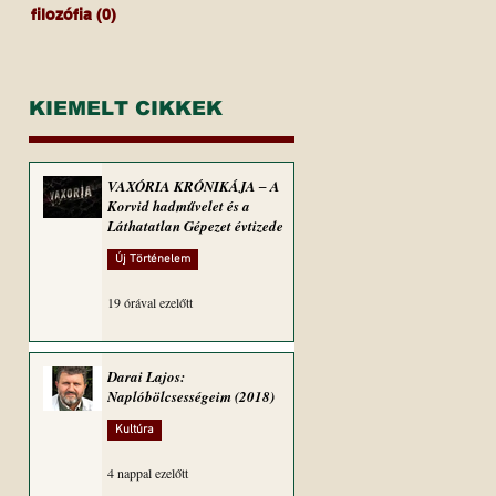
filozófia
(0)
0 bejegyzés
KIEMELT CIKKEK
VAXÓRIA KRÓNIKÁJA ‒ A
Korvid hadművelet és a
Láthatatlan Gépezet évtizede
Új Történelem
19 órával ezelőtt
Darai Lajos:
Naplóbölcsességeim (2018)
Kultúra
4 nappal ezelőtt