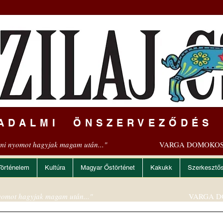
ADALMI ÖNSZERVEZŐDÉS
mi nyomot hagyjak magam után..."
VARGA DOMOKOS
Történelem
Kultúra
Magyar Őstörténet
Kakukk
Szerkesztő
omot hagyjak magam után..."
VARGA D