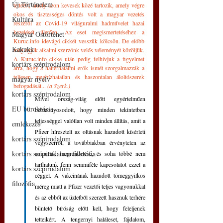
Új Történelem
tettéért, amely azon kevesek közé tartozik, amely végre 
okos és tisztességes döntés volt a magyar vezetés 
Kultúra
részéről az Covid-19 világuralmi hadművelet hazai 
kezelését illetően. Az eset megismertetéséhez a 
Magyar Őstörténet
Kuruc.info idevágó cikkét vesszük kölcsön. De előbb 
Kakukk
még egyik alkalmi szerzőnk velős véleményét közöljük. 
A Kuruc.info cikke után pedig felhívjuk a figyelmet 
kortárs szépirodalom
arra, hogy a háttérhatalmi erők ismét szorgalmazzák a 
teljesen megbízhatatlan és haszontalan áloltószerek 
magyar nyelv
befogadását... 
(a Szerk.)
kortárs szépirodalom
Mivel ország-világ előtt egyértelműen 
EU bürokrácia
bebizonyosodott, hogy minden tekintetben 
teljességgel valótlan volt minden állítás, amit a 
emlékezés
Pfizer híresztelt az oltásnak hazudott kísérleti 
kortárs szépirodalom
vegyszerről, a továbbiakban érvénytelen az 
kortárs szépirodalom filozófia
ampullák megrendelése, és soha többé nem 
tarthatunk fenn semmiféle kapcsolatot ezzel a 
kortárs szépirodalom
céggel. A vakcinának hazudott tömeggyilkos 
filozófia
méreg miatt a Pfizer vezetői teljes vagyonukkal 
és az ebből az üzletből szerzett hasznuk terhére 
büntető bíróság előtt kell, hogy feleljenek 
tetteikért. A tengernyi haláleset, fájdalom, 