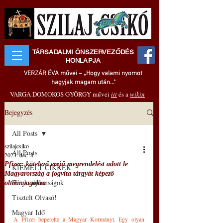
TÁRSADALMI ÖNSZERVEZŐDÉS
HONLAPJA
VERZÁR ÉVA művei – „Hogy valami nyomot
hagyjak magam után..."
VARGA DOMOKOS GYÖRGY művei
itt
és a
wikin
Bejegyzés
All Posts
szilajcsiko
All Posts
2023. dec. 8.
Pfizer: kötelező erejű megrendelést adott le
KIEMELT CIKKEK
Magyarország a jogvita tárgyát képező
Hírek, újdonságok
oltóanyagokra
Tisztelt Olvasó!
Magyar Idő
A Pfizer beperelte a Magyar Kormányt. Egy olyan 