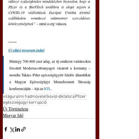
változó szükségletekre mindeközben biztosítva, hogy a 
Pfizer és a BioNTech továbbra is eleget tegyen a 
COVID-19 védőoltások Európai Unióba történő 
szállítására vonatkozó valamennyi szerződéses 
kötelezettségének”
 – zárul a cég válasza.
Új oltási program indul
Mintegy 700-800 ezer adag, az új omikron-variánsokra 
frissített Moderna-oltóanyagot vásárolt a kormány – 
mondta Takács Péter egészségügyért felelős államtitkár 
a Magyar Egészségügyi Menedzsment Társaság 
konferenciáján – írja az 
RTL
. 
világuralmi hadművelet
kovid-diktatúra
Pfizer
egészségügyi korrupció
Új Történelem
Magyar Idő