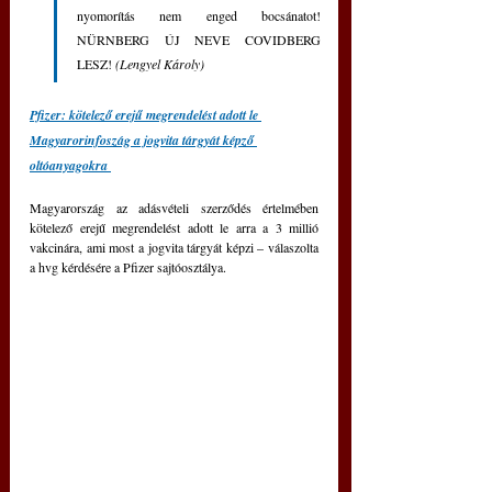
nyomorítás nem enged bocsánatot! 
NÜRNBERG ÚJ NEVE COVIDBERG 
LESZ! 
(Lengyel Károly)
Pfizer: kötelező erejű megrendelést adott le 
Magyarorinfoszág a jogvita tárgyát képző 
oltóanyagokra 
Magyarország az adásvételi szerződés értelmében 
kötelező erejű megrendelést adott le arra a 3 millió 
vakcinára, ami most a jogvita tárgyát képzi – válaszolta 
a hvg kérdésére a Pfizer sajtóosztálya.