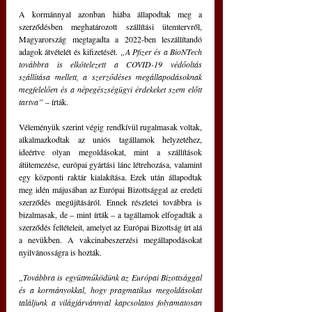
A kormánnyal azonban hiába állapodtak meg a 
szerződésben meghatározott szállítási ütemtervről, 
Magyarország megtagadta a 2022-ben leszállítandó 
adagok átvételét és kifizetését. 
„A Pfizer és a BioNTech 
továbbra is elkötelezett a COVID-19 védőoltás 
szállítása mellett, a szerződéses megállapodásoknak 
megfelelően és a népegészségügyi érdekeket szem előtt 
tartva”
 – írták. 
Véleményük szerint végig rendkívül rugalmasak voltak, 
alkalmazkodtak az uniós tagállamok helyzetéhez, 
ideértve olyan megoldásokat, mint a szállítások 
átütemezése, európai gyártási lánc létrehozása, valamint 
egy központi raktár kialakítása. Ezek után állapodtak 
meg idén májusában az Európai Bizottsággal az eredeti 
szerződés megújításáról. Ennek részletei továbbra is 
bizalmasak, de – mint írták – a tagállamok elfogadták a 
szerződés feltételeit, amelyet az Európai Bizottság írt alá 
a nevükben. A vakcinabeszerzési megállapodásokat 
nyilvánosságra is hozták. 
„Továbbra is együttműködünk az Európai Bizottsággal 
és a kormányokkal, hogy pragmatikus megoldásokat 
találjunk a világjárvánnyal kapcsolatos folyamatosan 