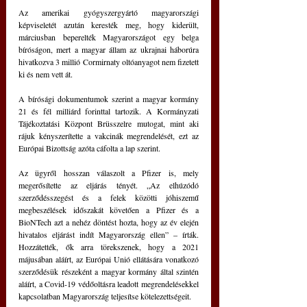
Az amerikai gyógyszergyártó magyarországi 
képviseletét azután keresték meg, hogy kiderült, 
márciusban beperelték Magyarországot egy belga 
bíróságon, mert a magyar állam az ukrajnai háborúra 
hivatkozva 3 millió Cormirnaty oltóanyagot nem fizetett 
ki és nem vett át. 
A bírósági dokumentumok szerint a magyar kormány 
21 és fél milliárd forinttal tartozik. A Kormányzati 
Tájékoztatási Központ Brüsszelre mutogat, mint aki 
rájuk kényszerítette a vakcinák megrendelését, ezt az 
Európai Bizottság azóta cáfolta a lap szerint. 
Az ügyről hosszan válaszolt a Pfizer is, mely 
megerősítette az eljárás tényét. „Az elhúzódó 
szerződésszegést és a felek közötti jóhiszemű 
megbeszélések időszakát követően a Pfizer és a 
BioNTech azt a nehéz döntést hozta, hogy az év elején 
hivatalos eljárást indít Magyarország ellen” – írták. 
Hozzátették, ők arra törekszenek, hogy a 2021 
májusában aláírt, az Európai Unió ellátására vonatkozó 
szerződésük részeként a magyar kormány által szintén 
aláírt, a Covid-19 védőoltásra leadott megrendelésekkel 
kapcsolatban Magyarország teljesítse kötelezettségeit. 