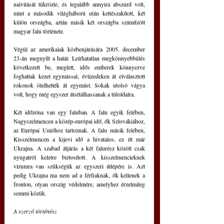
naivitását tükrözte, és legalább annyira abszurd volt, 
mint a második világháború után kettészakított, két 
külön országba, aztán másik két országba száműzött 
magyar falu története.
Végül az amerikaiak közbenjárására 2005. december 
23-án megnyílt a határ. Leírhatatlan megkönnyebbülés 
következett be, meglett, idős emberek könnyezve 
foghattak kezet egymással, évtizedeken át elválasztott 
rokonok ölelhették át egymást. Sokak utolsó vágya 
volt, hogy még egyszer átsétálhassanak a túloldalra.
Két időzóna van egy faluban. A falu egyik felében, 
Nagyszelmencen a közép-európai idő, ők Szlovákiához, 
az Európai Unióhoz tartoznak. A falu másik felében, 
Kisszelmencen a kijevi idő a hivatalos, ez itt már 
Ukrajna. A szabad átjárás a két falurész között csak 
nyugatról keletre biztosított. A kisszelmencieknek 
vízumra van szükségük az egyszeri átlépére is. Azt 
pedig Ukrajna ma nem ad a férfiaknak, ők kellenek a 
fronton, olyan ország védelmére, amelyhez érzelmileg 
semmi közük.
A szerző történész