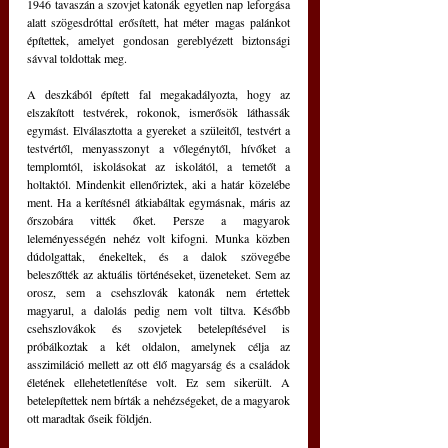
1946 tavaszán a szovjet katonák egyetlen nap leforgása 
alatt szögesdróttal erősített, hat méter magas palánkot 
építettek, amelyet gondosan gereblyézett biztonsági 
sávval toldottak meg.
A deszkából épített fal megakadályozta, hogy az 
elszakított testvérek, rokonok, ismerősök láthassák 
egymást. Elválasztotta a gyereket a szüleitől, testvért a 
testvértől, menyasszonyt a vőlegénytől, hívőket a 
templomtól, iskolásokat az iskolától, a temetőt a 
holtaktól. Mindenkit ellenőriztek, aki a határ közelébe 
ment. Ha a kerítésnél átkiabáltak egymásnak, máris az 
őrszobára vitték őket. Persze a magyarok 
leleményességén nehéz volt kifogni. Munka közben 
dúdolgattak, énekeltek, és a dalok szövegébe 
beleszőtték az aktuális történéseket, üzeneteket. Sem az 
orosz, sem a csehszlovák katonák nem értettek 
magyarul, a dalolás pedig nem volt tiltva. Később 
csehszlovákok és szovjetek betelepítésével is 
próbálkoztak a két oldalon, amelynek célja az 
asszimiláció mellett az ott élő magyarság és a családok 
életének ellehetetlenítése volt. Ez sem sikerült. A 
betelepítettek nem bírták a nehézségeket, de a magyarok 
ott maradtak őseik földjén.