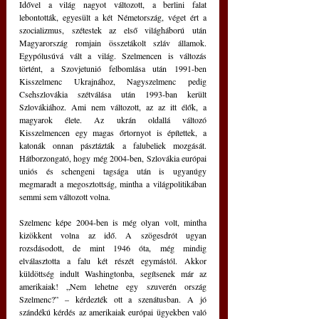
Idővel a világ nagyot változott, a berlini falat 
lebontották, egyesült a két Németország, véget ért a 
szocializmus, szétestek az első világháború után 
Magyarország romjain összetákolt szláv államok. 
Egypólusúvá vált a világ. Szelmencen is változás 
történt, a Szovjetunió felbomlása után 1991-ben 
Kisszelmenc Ukrajnához, Nagyszelmenc pedig 
Csehszlovákia szétválása után 1993-ban került 
Szlovákiához. Ami nem változott, az az itt élők, a 
magyarok élete. Az ukrán oldallá változó 
Kisszelmencen egy magas őrtornyot is építettek, a 
katonák onnan pásztázták a falubeliek mozgását. 
Hátborzongató, hogy még 2004-ben, Szlovákia európai 
uniós és schengeni tagsága után is ugyanúgy 
megmaradt a megosztottság, mintha a világpolitikában 
semmi sem változott volna.
Szelmenc képe 2004-ben is még olyan volt, mintha 
kizökkent volna az idő. A szögesdrót ugyan 
rozsdásodott, de mint 1946 óta, még mindig 
elválasztotta a falu két részét egymástól. Akkor 
küldöttség indult Washingtonba, segítsenek már az 
amerikaiak! „Nem lehetne egy szuverén ország 
Szelmenc?” – kérdezték ott a szenátusban. A jó 
szándékú kérdés az amerikaiak európai ügyekben való 