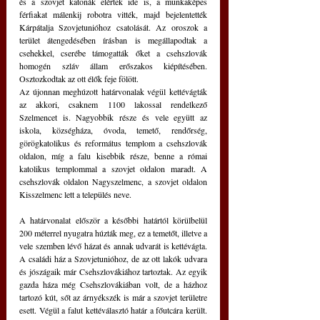
és a szovjet katonák elértek ide is, a munkaképes 
férfiakat málenkij robotra vitték, majd bejelentették 
Kárpátalja Szovjetunióhoz csatolását. Az oroszok a 
terület átengedésében írásban is megállapodtak a 
csehekkel, cserébe támogatták őket a csehszlovák 
homogén szláv állam erőszakos kiépítésében. 
Osztozkodtak az ott élők feje fölött.
Az újonnan meghúzott határvonalak végül kettévágták 
az akkori, csaknem 1100 lakossal rendelkező 
Szelmencet is. Nagyobbik része és vele együtt az 
iskola, községháza, óvoda, temető, rendőrség, 
görögkatolikus és református templom a csehszlovák 
oldalon, míg a falu kisebbik része, benne a római 
katolikus templommal a szovjet oldalon maradt. A 
csehszlovák oldalon Nagyszelmenc, a szovjet oldalon 
Kisszelmenc lett a település neve.
A határvonalat először a későbbi határtól körülbelül 
200 méterrel nyugatra húzták meg, ez a temetőt, illetve a 
vele szemben lévő házat és annak udvarát is kettévágta. 
A családi ház a Szovjetunióhoz, de az ott lakók udvara 
és jószágaik már Csehszlovákiához tartoztak. Az egyik 
gazda háza még Csehszlovákiában volt, de a házhoz 
tartozó kút, sőt az árnyékszék is már a szovjet területre 
esett. Végül a falut kettéválasztó határ a főutcára került. 