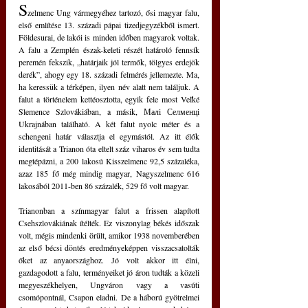
S
zelmenc Ung vármegyéhez tartozó, ősi magyar falu, 
első említése 13. századi pápai tizedjegyzékből ismert. 
Földesurai, de lakói is minden időben magyarok voltak. 
A falu a Zemplén észak-keleti részét határoló fennsík 
peremén fekszik, „határjaik jól termők, tölgyes erdejök 
derék”, ahogy egy 18. századi felmérés jellemezte. Ma, 
ha keressük a térképen, ilyen név alatt nem találjuk. A 
falut a történelem kettéosztotta, egyik fele most Veľké 
Slemence Szlovákiában, a másik, Малі Селменці 
Ukrajnában található. A két falut nyolc méter és a 
schengeni határ választja el egymástól. Az itt élők 
identitását a Trianon óta eltelt száz viharos év sem tudta 
megtépázni, a 200 lakosú Kisszelmenc 92,5 százaléka, 
azaz 185 fő még mindig magyar, Nagyszelmenc 616 
lakosából 2011-ben 86 százalék, 529 fő volt magyar.
Trianonban a színmagyar falut a frissen alapított 
Csehszlovákiának ítélték. Ez viszonylag békés időszak 
volt, mégis mindenki örült, amikor 1938 novemberében 
az első bécsi döntés eredményeképpen visszacsatolták 
őket az anyaországhoz. Jó volt akkor itt élni, 
gazdagodott a falu, terményeiket jó áron tudták a közeli 
megyeszékhelyen, Ungváron vagy a vasúti 
csomópontnál, Csapon eladni. De a háború gyötrelmei 