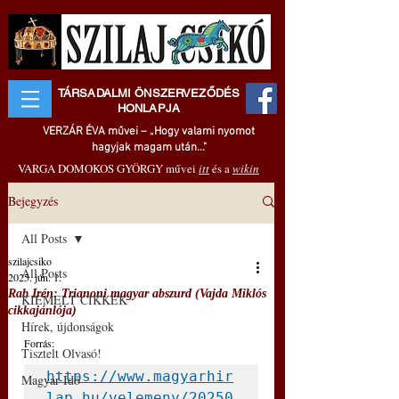
TÁRSADALMI ÖNSZERVEZŐDÉS
HONLAPJA
VERZÁR ÉVA művei – „Hogy valami nyomot
hagyjak magam után..."
VARGA DOMOKOS GYÖRGY művei
itt
és a
wikin
Bejegyzés
All Posts
szilajcsiko
All Posts
2025. jún. 1.
Rab Irén: Trianoni magyar abszurd (Vajda Miklós
KIEMELT CIKKEK
cikkajánlója)
Hírek, újdonságok
Forrás: 
Tisztelt Olvasó!
https://www.magyarhir
Magyar Idő
lap.hu/velemeny/20250