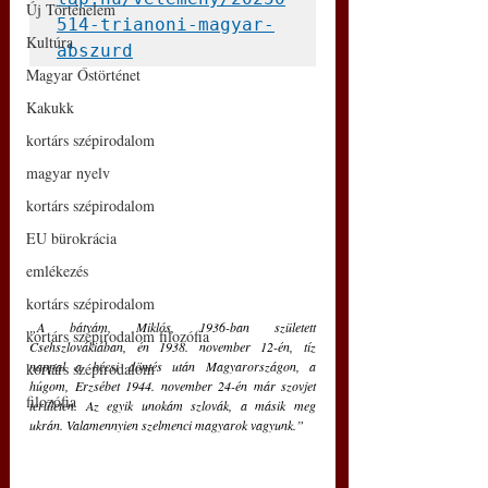
Új Történelem
514-trianoni-magyar-
Kultúra
abszurd
Magyar Őstörténet
Kakukk
kortárs szépirodalom
magyar nyelv
kortárs szépirodalom
EU bürokrácia
emlékezés
kortárs szépirodalom
„A bátyám, Miklós, 1936-ban született 
kortárs szépirodalom filozófia
Csehszlovákiában, én 1938. november 12-én, tíz 
nappal a bécsi döntés után Magyarországon, a 
kortárs szépirodalom
húgom, Erzsébet 1944. november 24-én már szovjet 
filozófia
területen. Az egyik unokám szlovák, a másik meg 
ukrán. Valamennyien szelmenci magyarok vagyunk.”