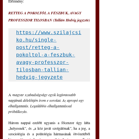
Előzmény: 
RETTEG A POKOLTÓL A FÉSZBUK, AVAGY 
PROFESSZOR TILOSBAN (Tallián Hedvig jegyzete)
https://www.szilajcsi
ko.hu/single-
post/retteg-a-
pokoltol-a-feszbuk-
avagy-professzor-
tilosban-tallian-
hedvig-jegyzete
A
 magyar szabadságvágy egyik legfontosabb 
napjának délelőttjén írom e sorokat. Az apropó egy 
elhallgattatás. Legalábbis elhallgattatással 
próbálkozás.  
Három nappal ezelőtt ugyanis a főcenzor úgy látta 
„helyesnek”, és „a köz javát szolgálónak”, ha a jog, a 
szociológia és a politológia hármasának ötvözetéből 