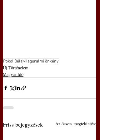
Pokol Béla
világuralmi önkény
Új Történelem
Magyar Idő
Friss bejegyzések
Az összes megtekintése