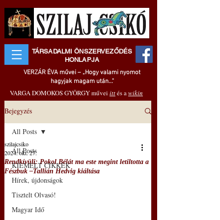
TÁRSADALMI ÖNSZERVEZŐDÉS
HONLAPJA
VERZÁR ÉVA művei – „Hogy valami nyomot
hagyjak magam után..."
VARGA DOMOKOS GYÖRGY művei
itt
és a
wikin
Bejegyzés
All Posts
szilajcsiko
All Posts
2024. okt. 27.
Rendkívüli: Pokol Bélát ma este megint letiltotta a
KIEMELT CIKKEK
Fészbuk ‒Tallián Hedvig kiáltása
Hírek, újdonságok
Tisztelt Olvasó!
Magyar Idő