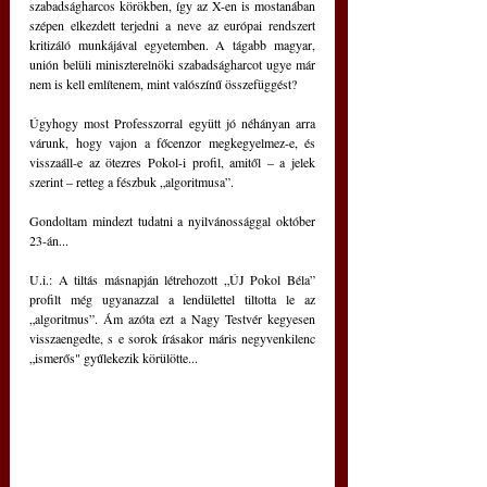
szabadságharcos körökben, így az X-en is mostanában  
szépen elkezdett terjedni a neve az európai rendszert 
kritizáló munkájával egyetemben. A tágabb magyar, 
unión belüli miniszterelnöki szabadságharcot ugye már 
nem is kell említenem, mint valószínű összefüggést? 
Úgyhogy most Professzorral együtt jó néhányan arra 
várunk, hogy vajon a főcenzor megkegyelmez-e, és 
visszaáll-e az ötezres Pokol-i profil, amitől ‒ a jelek 
szerint ‒ retteg a fészbuk „algoritmusa”. 
Gondoltam mindezt tudatni a nyilvánossággal október 
23-án...
U.i.: A tiltás másnapján létrehozott „ÚJ Pokol Béla” 
profilt még ugyanazzal a lendülettel tiltotta le az 
„algoritmus”. Ám azóta ezt a Nagy Testvér kegyesen 
visszaengedte, s e sorok írásakor máris negyvenkilenc 
„ismerős" gyűlekezik körülötte... 