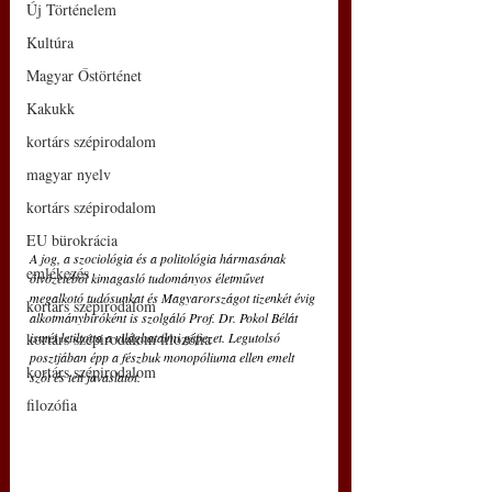
Új Történelem
Kultúra
Magyar Őstörténet
Kakukk
kortárs szépirodalom
magyar nyelv
kortárs szépirodalom
EU bürokrácia
A jog, a szociológia és a politológia hármasának 
emlékezés
ötvözetéből kimagasló tudományos életművet 
megalkotó tudósunkat és Magyarországot tizenkét évig 
kortárs szépirodalom
alkotmánybíróként is szolgáló Prof. Dr. Pokol Bélát 
ismét letiltotta a világhatalmi gépezet. Legutolsó 
kortárs szépirodalom filozófia
posztjában épp a fészbuk monopóliuma ellen emelt 
kortárs szépirodalom
szót és tett javaslatot. 
filozófia