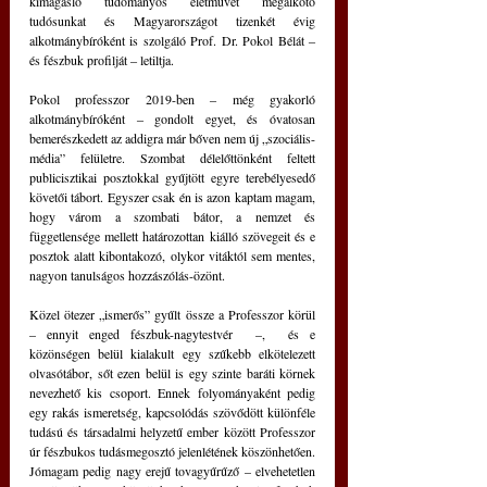
kimagasló tudományos életművet megalkotó 
tudósunkat és Magyarországot tizenkét évig 
alkotmánybíróként is szolgáló Prof. Dr. Pokol Bélát ‒ 
és fészbuk profilját ‒ letiltja.
Pokol professzor 2019-ben ‒ még gyakorló 
alkotmánybíróként ‒ gondolt egyet, és óvatosan 
bemerészkedett az addigra már bőven nem új „szociális-
média” felületre. Szombat délelőttönként feltett 
publicisztikai posztokkal gyűjtött egyre terebélyesedő 
követői tábort. Egyszer csak én is azon kaptam magam, 
hogy várom a szombati bátor, a nemzet és 
függetlensége mellett határozottan kiálló szövegeit és e 
posztok alatt kibontakozó, olykor vitáktól sem mentes, 
nagyon tanulságos hozzászólás-özönt. 
Közel ötezer „ismerős” gyűlt össze a Professzor körül 
– ennyit enged fészbuk-nagytestvér  –,  és e 
közönségen belül kialakult egy szűkebb elkötelezett 
olvasótábor, sőt ezen belül is egy szinte baráti körnek 
nevezhető kis csoport. Ennek folyományaként pedig 
egy rakás ismeretség, kapcsolódás szövődött különféle 
tudású és társadalmi helyzetű ember között Professzor 
úr fészbukos tudásmegosztó jelenlétének köszönhetően. 
Jómagam pedig nagy erejű tovagyűrűző – elvehetetlen 