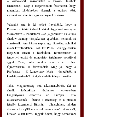
– ösztökélést köszönhetek a Pokol-i fészbuk 
jelenlétének. Meg a megerősödött felismerést, hogy 
gigantikus különbségek léteznek a tudások közt, 
ugyanakkor a tudás mégis mennyire korlátozott. 
Valamint arra is fel kellett figyelnünk, hogy a 
Professzor körül idővel kialakult figyelmet mennyire 
visszametszi – lekorlátozta – az „algoritmus”. Ez a fajta 
shadow-banning (árnyékolás) egyébként nemcsak rá 
vonatkozik. Ám három napja, egy látszólag technikai 
malőr következtében, Prof. Dr. Pokol Béla egyszerűen 
megszűnt létezni a fészbukon. Természetesen a 
tengernyi tudást és gondolatot tartalmazó posztjával 
együtt. Zéro, nulla, mintha nem is lett volna. 
Újraosztásaink is felszívódtak. Még jó, hogy a 
Professzor ‒ jó konzervatív lévén ‒ összefűzött a 
kezdeti posztokból párat, és kiadatta könyv formában... 
Tehát: Magyarország volt alkormánybírája, aki az 
elmúlt időszakban fészbukos jegyzeteiben 
hangsúlyosan ostorozta az Európai Unió 
csúcsszerveinek ‒ benne a Bizottság és a puccsal 
létrejött luxemburgi Bíróság – oligarchikus, minden 
demokratikus játékszabállyal szembemenő működését, 
hirtelen le lett tiltva. Tegyük hozzá, hogy nemzetközi 