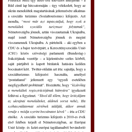
Friedrich Merz egy hétfő esti televíziós interjúban – a 
Bild című lap hírcsatornáján – úgy vélekedett, hogy az 
ukrán menekültek magatartásának jellemzésére alkalmas 
a szociális turizmus (Sozialtourismus) kifejezés. Azt 
mondta, 
“most már azt tapasztaljuk, hogy ezek a 
menekültek szociális turizmust folytatnak”,
Németországba jönnek, aztán visszautaznak Ukrajnába, 
majd ismét Németországba jönnek és megint 
visszamennek Ukrajnába. A pártelnök – aki egyben a 
CDU és a bajor testvérpárt, a Keresztényszociális Unió 
(CSU) közös szövetségi parlamenti (Bundestag-) 
frakciójának vezetője – a kijelentésére széles körből, 
saját pártjából is kapott bírálatok hatására kedden 
bocsánatot kért.  Twitter-oldalán azt írta: sajnálja, hogy a 
szociálturizmus kifejezést használta, amellyel 
“pontatlanul” jellemzett egy “egyedi esetekben 
megfigyelhető problémát”. Hozzátette, hogy 
“kizárólag 
a menekültek regisztrációjának hiányára”
 igyekezett 
felhívni a figyelmet. 
“Távol áll tőlem, hogy kritizáljam 
az ukrajnai menekülteket, akiknek sorsa nehéz. Ha 
szóhasználatomat sértőnek találják, akkor annak 
rendje s módja szerint bocsánatot kérek” 
– írta a CDU 
elnöke.  A szociális turizmus kifejezés a 2010-es évek 
első felében terjedt el Németországban, az Európai 
Unió közép- és kelet-európai tagállamaiból bevándorló 