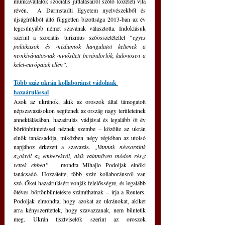
munkavállalók szociális juttatásairól szóló közéleti vita 
révén.  A Darmstadti Egyetem nyelvészekből és 
újságírókból álló független bizottsága 2013-ban az év 
legcsúnyább német szavának választotta. Indoklásuk 
szerint a szociális turizmus szóösszetétellel
 “egyes 
politikusok és médiumok hangulatot keltenek a 
nemkívánatosnak minősített bevándorlók, különösen a 
kelet-európaiak ellen”.
Több száz ukrán kollaboránst vádolnak 
hazaárulással
Azok az ukránok, akik az oroszok által támogatott 
népszavazásokon segítenek az ország nagy területeinek 
annektálásában, hazaárulás vádjával és legalább öt év 
börtönbüntetéssel néznek szembe – közölte az ukrán 
elnök tanácsadója, miközben négy régióban az utolsó 
napjához érkezett a szavazás. 
„Vannak névsoraink 
azokról az emberekről, akik valamilyen módon részt 
vettek ebben”
 – mondta Mihajlo Podoljak elnöki 
tanácsadó. Hozzátette, több száz kollaboránsról van 
szó. Őket hazaárulásért vonják felelősségre, és legalább 
ötéves börtönbüntetésre számíthatnak – írja a Reuters. 
Podoljak elmondta, hogy azokat az ukránokat, akiket 
arra kényszerítettek, hogy szavazzanak, nem büntetik 
meg. Ukrán tisztviselők szerint az oroszok 