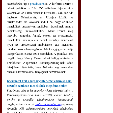
menekülteket, 
írja a 
pravda.com
,ua. A hírforrás szerint a 
német politikus a Bild TV adásában fejtette ki a 
véleményét az ukrán szociális turistákról, akik ide-oda 
ingáznak Németország és Ukrajna között. A 
turistáskodás azt követően indult be, hogy az ukrán 
menekültek ugyanolyan segélyben részesülnek, mint a 
németországi munkanélküliek. Merz szerint még 
nagyobb gondokat fognak okozni az oroszországi 
menekültek, amennyibe a német kormány menedéket 
nyújt az oroszországi mobilizáció elől menekülő 
minden orosz állampolgárnak. Mint megjegyezte pártja 
kategorikusan ellenzi ezt a szándékot. A politikus arra 
reagált, hogy Nancy Faeser német belügyminiszter a 
Frankfurter Allgemeine Sonntagszeitung-nak adott 
interjúban kijelentette, hogy Németország menedéket 
biztosít a leszámolással fenyegetett dezertőröknek.
Bocsánatot kért a legnagyobb német ellenzéki párt 
vezetője az ukrán menekültek megsértése miatt
Bocsánatot kért a legnagyobb német ellenzéki párt, a 
Kereszténydemokrata Unió (CDU) elnöke kedden, 
amiért a szociális ellátórendszer juttatásainak 
megkaparintását célzó 
csalással vádolta meg
 az orosz 
támadás elől Németországba menekült ukránokat. 