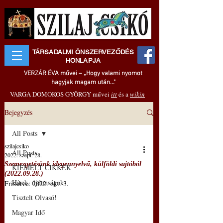
TÁRSADALMI ÖNSZERVEZŐDÉS
HONLAPJA
VERZÁR ÉVA művei – „Hogy valami nyomot
hagyjak magam után..."
VARGA DOMOKOS GYÖRGY művei
itt
és a
wikin
Bejegyzés
All Posts
szilajcsiko
All Posts
2022. szept. 28.
Szemezgetésünk idegennyelvű, külföldi sajtóból
KIEMELT CIKKEK
(2022.09.28.)
Hírek, újdonságok
Frissítve:
2022. okt. 3.
Tisztelt Olvasó!
Magyar Idő