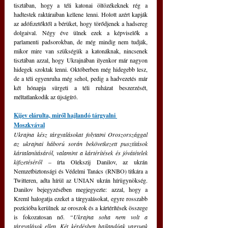
tisztában, hogy a téli katonai öltözékeknek rég a 
hadtestek raktáraiban kellene lenni. Holott azért kapják 
az adófizetőktől a bérüket, hogy törődjenek a hadsereg 
dolgaival. Négy éve ülnek ezek a képviselők a 
parlamenti padsorokban, de még mindig nem tudják, 
mikor mire van szükségük a katonáknak, nincsenek 
tisztában azzal, hogy Ukrajnában ilyenkor már nagyon 
hidegek szoktak lenni. Októberben még hidegebb lesz, 
de a téli egyenruha még sehol, pedig a hadvezetés már 
két hónapja sürgeti a téli ruházat beszerzését, 
méltatlankodik az újságíró.
Kijev elárulta, miről hajlandó tárgyalni 
Moszkvával
Ukrajna kész tárgyalásokat folytatni Oroszországgal 
az ukrajnai háború során bekövetkezett pusztítások 
kártalanításáról, valamint a kártérítések és jóvátételek 
kifizetéséről 
– írta Olekszij Danilov, az ukrán 
Nemzetbiztonsági és Védelmi Tanács (RNBO) titkára a 
Twitteren, adta hírül az UNIAN ukrán hírügynökség. 
Danilov bejegyzésében megjegyezte: azzal, hogy a 
Kreml halogatja ezeket a tárgyalásokat, egyre rosszabb 
pozícióba kerülnek az oroszok és a kártérítések összege 
is fokozatosan nő. 
“Ukrajna soha nem volt a 
tárgyalások ellen. Két kérdésben hajlandóak vagyunk 