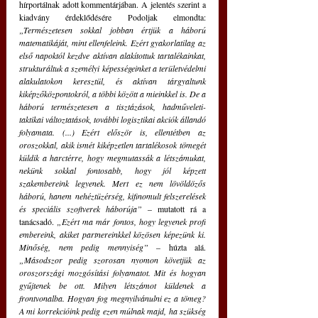
hírportálnak adott kommentárjában.
A jelentés szerint a 
kiadvány érdeklődésére Podoljak elmondta: 
„Természetesen sokkal jobban értjük a háború 
matematikáját, mint ellenfeleink. Ezért gyakorlatilag az 
első napoktól kezdve aktívan alakítottuk tartalékainkat, 
strukturáltuk a személyi képességeinket a területvédelmi 
alakulatokon keresztül, és aktívan tárgyaltunk 
kiképzőközpontokról, a többi között a mieinkkel is. De a 
háború természetesen a tisztázások, hadműveleti-
taktikai változtatások, további logisztikai akciók állandó 
folyamata. (...) Ezért először is, ellentétben az 
oroszokkal, akik ismét kiképzetlen tartalékosok tömegét 
küldik a harctérre, hogy megmutassák a létszámukat, 
nekünk sokkal fontosabb, hogy jól képzett 
szakembereink legyenek. Mert ez nem lövöldözős 
háború, hanem nehéztüzérség, kifinomult felszerelések 
és speciális szoftverek háborúja”
 – mutatott rá a 
tanácsadó.
 „Ezért ma már fontos, hogy legyenek profi 
embereink, akiket partnereinkkel közösen képezünk ki. 
Minőség, nem pedig mennyiség” 
– húzta alá. 
„Másodszor pedig szorosan nyomon követjük az 
oroszországi mozgósítási folyamatot. Mit és hogyan 
gyűjtenek be ott. Milyen létszámot küldenek a 
frontvonalba. Hogyan fog megnyilvánulni ez a tömeg? 
A mi korrekcióink pedig ezen múlnak majd, ha szükség 