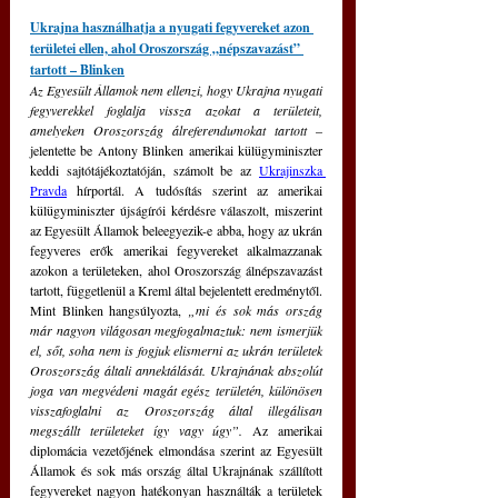
Ukrajna használhatja a nyugati fegyvereket azon 
területei ellen, ahol Oroszország „népszavazást” 
tartott – Blinken
Az Egyesült Államok nem ellenzi, hogy Ukrajna nyugati 
fegyverekkel foglalja vissza azokat a területeit, 
amelyeken Oroszország álreferendumokat tartott 
– 
jelentette be Antony Blinken amerikai külügyminiszter 
keddi sajtótájékoztatóján, számolt be az 
Ukrajinszka 
Pravda
 hírportál. A tudósítás szerint az amerikai 
külügyminiszter újságírói kérdésre válaszolt, miszerint 
az Egyesült Államok beleegyezik-e abba, hogy az ukrán 
fegyveres erők amerikai fegyvereket alkalmazzanak 
azokon a területeken, ahol Oroszország álnépszavazást 
tartott, függetlenül a Kreml által bejelentett eredménytől. 
Mint Blinken hangsúlyozta, 
„mi és sok más ország 
már nagyon világosan megfogalmaztuk: nem ismerjük 
el, sőt, soha nem is fogjuk elismerni az ukrán területek 
Oroszország általi annektálását. Ukrajnának abszolút 
joga van megvédeni magát egész területén, különösen 
visszafoglalni az Oroszország által illegálisan 
megszállt területeket így vagy úgy”. 
Az amerikai 
diplomácia vezetőjének elmondása szerint az Egyesült 
Államok és sok más ország által Ukrajnának szállított 
fegyvereket nagyon hatékonyan használták a területek 