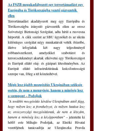
Az FSZB megakadályozott egy terrortámadást egy 
Európába és Törökországba vezető gázvezeték 
ellen
Terrortámadást akadályozott meg egy Európába és 
Törökországba irányuló gázvezeték ellen az orosz 
Szövetségi Biztonsági Szolgálat, adta hírül a rusvesna 
hírportál. A cikk szerint az SBU ügynökét és az ukrán 
különleges szolgálat négy munkatársát vették őrizetbe, 
illetve lefoglaltak két nagy teljesítményű 
robbanószerkezet, amelyekkel szabotázst és 
terrorcselekményt akartak elkövetni egy Törökországot 
és Európát ellátó olaj- és gázipari létesítményben. Az 
Európát ellátó infrastruktúrának kulcsfontosságú 
szerepe van, főleg a tél közeledtével.
Mégis lesz újabb mozgósítás Ukrajnában szükség 
esetén, de nem a mennyiség, hanem a minőség lesz 
a szempont – Podoljak
"A további mozgósítás kérdése Ukrajnában attól függ, 
hogy milyen lesz a fronthelyzet, és milyen hatása lesz 
az oroszországi mozgósításnak, de nem a létszám, 
hanem a minőség lesz a középpontban" 
– jelentette ki 
hétfő este Mihajlo Podoljak, az Elnöki Hivatal 
vezetőjének tanácsadója az Ukrajinszka Pravda 