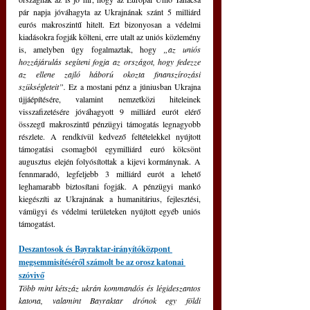
pár napja jóváhagyta az Ukrajnának szánt 5 milliárd 
eurós makroszintű hitelt. Ezt bizonyosan a védelmi 
kiadásokra fogják költeni, erre utalt az uniós közlemény 
is, amelyben úgy fogalmaztak, hogy 
„az uniós 
hozzájárulás segíteni fogja az országot, hogy fedezze 
az ellene zajló háború okozta finanszírozási 
szükségleteit”.
 Ez a mostani pénz a júniusban Ukrajna 
újjáépítésére, valamint nemzetközi hiteleinek 
visszafizetésére jóváhagyott 9 milliárd eurót elérő 
összegű makroszintű pénzügyi támogatás legnagyobb 
részlete. A rendkívül kedvező feltételekkel nyújtott 
támogatási csomagból egymilliárd euró kölcsönt 
augusztus elején folyósítottak a kijevi kormánynak. A 
fennmaradó, legfeljebb 3 milliárd eurót a lehető 
leghamarabb biztosítani fogják. A pénzügyi mankó 
kiegészíti az Ukrajnának a humanitárius, fejlesztési, 
vámügyi és védelmi területeken nyújtott egyéb uniós 
támogatást.
Deszantosok és Bayraktar-irányítóközpont 
megsemmisítéséről számolt be az orosz katonai 
szóvivő
Több mint kétszáz ukrán kommandós és légideszantos 
katona, valamint Bayraktar drónok egy földi 