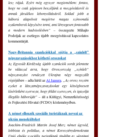
lesz rájuk. Ezért még egyszer megismétlem: fontos, 
hogy ne csak gépiesen beszéljünk a mozgósításról és 
annak járulékos lebonyolításáról. Sokkal jobb a 
háború alapelveit megértve magas színvonalú 
szakemberek képzésére tenni, ami lényegesen fontosabb 
a modern hadviselésben”
 – összegezte Mihajlo 
Podoljak az esetleges újabb mozgósítással kapcsolatos 
kommentárját.
Nagy-Britannia szankciókkal sújtja a „színlelt” 
népszavazásokhoz köthető oroszokat
Az Egyesült Királyság újabb szankciók sorát jelentette 
be válaszul arra, hogy Oroszország „színlelt” 
népszavazást rendezett Ukrajna négy megszállt 
régiójában 
– adta hírül az 
Al Jazeera
. 
„Az orosz rezsim 
ezeket a látszatnépszavazásokat egy kétségbeesett 
kísérletként szervezte, hogy földet szerezzen, és igazolja 
illegális háborúját”
 – áll a Külügyi, Nemzetközösségi 
és Fejlesztési Hivatal (FCDO) közleményében.
A német ellenzék szociális turistáknak nevezi az 
ukrán menekülteket
Joachim-Friedrich Martin Josef Merz német ügyvéd, 
lobbista és politikus, a német Kereszténydemokrata 
Unió elnöke szociális turistáknak titulálta az ukrajnai 