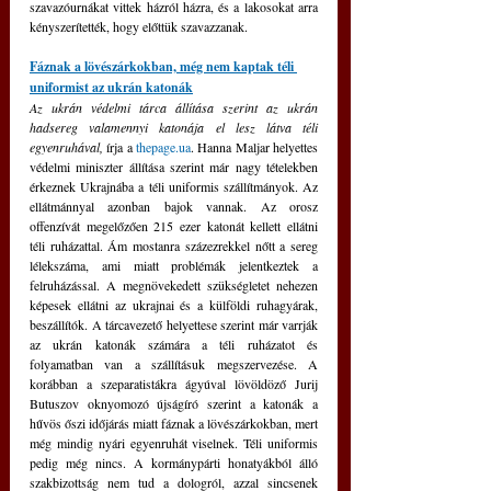
szavazóurnákat vittek házról házra, és a lakosokat arra 
kényszerítették, hogy előttük szavazzanak.
Fáznak a lövészárkokban, még nem kaptak téli 
uniformist az ukrán katonák
Az ukrán védelmi tárca állítása szerint az ukrán 
hadsereg valamennyi katonája el lesz látva téli 
egyenruhával, 
írja a 
thepage.ua
.
Hanna Maljar helyettes 
védelmi miniszter állítása szerint már nagy tételekben 
érkeznek Ukrajnába a téli uniformis szállítmányok. Az 
ellátmánnyal azonban bajok vannak. Az orosz 
offenzívát megelőzően 215 ezer katonát kellett ellátni 
téli ruházattal. Ám mostanra százezrekkel nőtt a sereg 
lélekszáma, ami miatt problémák jelentkeztek a 
felruházással. A megnövekedett szükségletet nehezen 
képesek ellátni az ukrajnai és a külföldi ruhagyárak, 
beszállítók. A tárcavezető helyettese szerint már varrják 
az ukrán katonák számára a téli ruházatot és 
folyamatban van a szállításuk megszervezése. A 
korábban a szeparatistákra ágyúval lövöldöző Jurij 
Butuszov oknyomozó újságíró szerint a katonák a 
hűvös őszi időjárás miatt fáznak a lövészárkokban, mert 
még mindig nyári egyenruhát viselnek. Téli uniformis 
pedig még nincs. A kormánypárti honatyákból álló 
szakbizottság nem tud a dologról, azzal sincsenek 