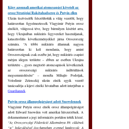
Kijev azonnali amerikai atomcsapást követelt az 
orosz Stratégiai Rakétahadsereg és Putyin ellen
Ukrán tisztviselők felszólították a világ vezetőit, hogy 
határozottan figyelmeztessék Vlagyimir Putyin orosz 
elnököt, világossá téve, hogy bármilyen kísérlet arra, 
hogy Ukrajnában nukleáris fegyvereket használjanak, 
katasztrofális következményekkel járna Oroszország 
számára. “A többi nukleáris államnak nagyon 
határozottan ki kell mondania, hogy amint 
Oroszországnak csak eszébe jut, hogy nukleáris csapást 
mérjen idegen területre – ebben az esetben Ukrajna 
területére -, gyors megtorló atomcsapások következnek 
az oroszországi nukleáris indítóállások 
megsemmisítésére” – mondta Mihajlo Podoljak, 
Volodimir Zelenszkij ukrán elnök egyik vezető 
tanácsadója a kijevi elnöki hivatalban adott interjúban a 
Guardiannek
.
Putyin orosz állampolgárságot adott Snowdennek
Vlagyimir Putyin orosz elnök orosz állampolgárságot 
adott Edward Snowden volt amerikai hírszerzőnek. A 
dokumentumot a jogi információs portálon tették közzé.
“Az Oroszországi Föderáció Alkotmánya 89. cikkének 
“a” bekezdésével összhangban ezennel határozok: A 