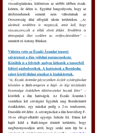
visszafoglalására, különösen az utóbbi időben észak-
keleten, de délen is. Egyúttal hangsúlyozta, hogy az 
álreferendumok semmit nem változtatnak az 
Oroszország által elfoglalt ukrán területeken. 
„Az 
ukránok továbbra is megteszik, amit kell, hogy 
visszaszerezzék a tőlük elvett földet. Továbbra is 
támogatjuk őket ezekben az erőfeszítéseikben”
 – 
mutatott rá Antony Blinken.
Videóra vette az Északi Áramlat tengeri 
szivárgását a dán védelmi parancsnokság
Közölték is a felvételt, melyen láthatók a tengerből 
feltörő gázbuborékok. A hatóságok a Bornholm 
sziget körül tilalmi zónákat is kialakítottak.
“Az Északi Áramlat gázvezetéken észlelt szivárgásokat 
követően a Balti-tengeren a hajó- és légi közlekedés 
biztonsága érdekében tiltóövezeteket hoztak létre” 
– 
közölték a dán hatóságok. Az Északi Áramlat-1 
vezetéken két szivárgást figyeltek meg Bornholmtól 
északkeletre, egy másikat pedig a 2-es rendszeren, 
Dueodde-tól délre. A szivárgásokat a dán honvédség F-
16-os elfogó-elhárító egysége fedezte fel. Dánia két 
hajót küld a Balti-tenger érintett területére, hogy 
megbizonyosodjon arról, hogy senki nem lép be a 