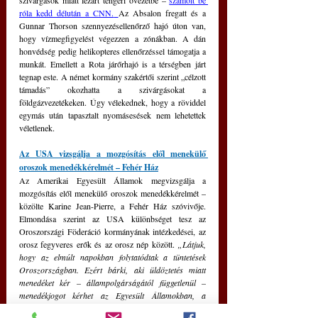
szivárgások miatt lezárt tengeri övezetbe – 
számolt be 
róla kedd délután a CNN.
Az Absalon fregatt és a 
Gunnar Thorson szennyezésellenőrző hajó úton van, 
hogy vízmegfigyelést végezzen a zónákban. A dán 
honvédség pedig helikopteres ellenőrzéssel támogatja a 
munkát. Emellett a Rota járőrhajó is a térségben járt 
tegnap este. A német kormány szakértői szerint „célzott 
támadás” okozhatta a szivárgásokat a 
földgázvezetékeken. Úgy vélekednek, hogy a röviddel 
egymás után tapasztalt nyomásesések nem lehetettek 
véletlenek.
Az USA vizsgálja a mozgósítás elől menekülő 
oroszok menedékkérelmét – Fehér Ház
Az Amerikai Egyesült Államok megvizsgálja a 
mozgósítás elől menekülő oroszok menedékkérelmét – 
közölte Karine Jean-Pierre, a Fehér Ház szóvivője. 
Elmondása szerint az USA különbséget tesz az 
Oroszországi Föderáció kormányának intézkedései, az 
orosz fegyveres erők és az orosz nép között. 
„Látjuk, 
hogy az elmúlt napokban folytatódtak a tüntetések 
Oroszországban. Ezért bárki, aki üldöztetés miatt 
menedéket kér – állampolgárságától függetlenül – 
menedékjogot kérhet az Egyesült Államokban, a 
kérelmet minden esetben megvizsgálják”
 – jelentette ki. 