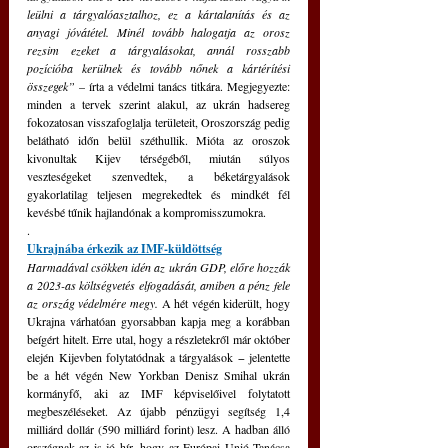
leülni a tárgyalóasztalhoz, ez a kártalanítás és az 
anyagi jóvátétel. Minél tovább halogatja az orosz 
rezsim ezeket a tárgyalásokat, annál rosszabb 
pozícióba kerülnek és tovább nőnek a kártérítési 
összegek”
 – írta a védelmi tanács titkára. Megjegyezte: 
minden a tervek szerint alakul, az ukrán hadsereg 
fokozatosan visszafoglalja területeit, Oroszország pedig 
belátható időn belül széthullik. Mióta az oroszok 
kivonultak Kijev térségéből, miután súlyos 
veszteségeket szenvedtek, a béketárgyalások 
gyakorlatilag teljesen megrekedtek és mindkét fél 
kevésbé tűnik hajlandónak a kompromisszumokra.
.
Ukrajnába érkezik az IMF-küldöttség
Harmadával csökken idén az ukrán GDP, előre hozzák 
a 2023-as költségvetés elfogadását, amiben a pénz fele 
az ország védelmére megy. 
A hét végén kiderült, hogy 
Ukrajna várhatóan gyorsabban kapja meg a korábban 
beígért hitelt. Erre utal, hogy a részletekről már október 
elején Kijevben folytatódnak a tárgyalások − jelentette 
be a hét végén New Yorkban Denisz Smihal ukrán 
kormányfő, aki az IMF képviselőivel folytatott 
megbeszéléseket. Az újabb pénzügyi segítség 1,4 
milliárd dollár (590 milliárd forint) lesz. A hadban álló 
országnak az is jó hír, hogy az Európai Unió Tanácsa 