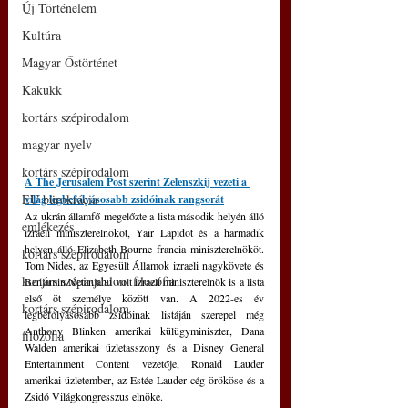
Új Történelem
–
Kultúra
Magyar Őstörténet
Kakukk
kortárs szépirodalom
magyar nyelv
kortárs szépirodalom
A The Jerusalem Post szerint Zelenszkij vezeti a 
EU bürokrácia
világ legbefolyásosabb zsidóinak rangsorát
Az ukrán államfő megelőzte a lista második helyén álló 
emlékezés
izraeli miniszterelnököt, Yair Lapidot és a harmadik 
helyen álló Elizabeth Bourne francia miniszterelnököt. 
kortárs szépirodalom
Tom Nides, az Egyesült Államok izraeli nagykövete és 
kortárs szépirodalom filozófia
Benjamin Netanjahu volt izraeli miniszterelnök is a lista 
első öt személye között van. A 2022-es év 
kortárs szépirodalom
legbefolyásosabb zsidóinak listáján szerepel még 
Anthony Blinken amerikai külügyminiszter, Dana 
filozófia
Walden amerikai üzletasszony és a Disney General 
Entertainment Content vezetője, Ronald Lauder 
amerikai üzletember, az Estée Lauder cég örököse és a 
Zsidó Világkongresszus elnöke.