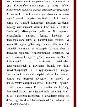
irányítóközpontjának megsemmisítéséről számolt be 
Igor Konasenkov altábornagy, az orosz védelmi 
minisztérium szóvivője a keddi hadijelentést ismertetve. 
A tábornok szerint Zaporizzsja városban az orosz 
légierő precíziós csapásai megölték az ukrán nemzeti 
gárda 9., Gepard különleges műveleti ezredének 
mintegy száz harcosát, valamint több mint 50 külföldi 
“zsoldost”, Mikolajivban pedig az 59. gépesített 
lövészdandár mintegy félszáz katonáját és 
üzemképtelenné tettek öt haditechnikai eszközt. Az 
ukrán 81. légimozgékonysági dandár több mint 150 
katonáját veszítette el tűzcsapás következtében a 
donyecki régióban, Konsztantinivka közelében. Az 
orosz harcászati légierő gépei, valamint rakéta- és 
tüzércsapatok a beszámoló értelmében 
megsemmisítették a Bayraktar drónok egy földi 
irányítóközpontját a Dnyipropetrovszk megyei 
Lozovatkánál, valamint csapást mértek hat vezetési 
pontra, 62 tüzérségi egységre, 184 élőerő- és 
hadfelszerelés-összpontosulásra. Elpusztult egyebek 
között három ukrán lőszer-, rakéta- és tüzérségi 
fegyverraktár. Az orosz légierő lelőtt két ukrán MiG-
29-est a Herszon megyében, a légvédelem pedig hét 
drónt, egy Tocska-U ballisztikus rakétát, valamint 17 
HIMARS-lövedéket.