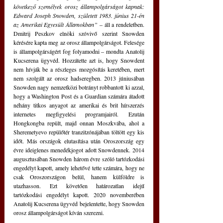
következő személyek orosz állampolgárságot kapnak: 
Edward Joseph Snowden, született 1983. június 21-én 
az Amerikai Egyesült Államokban”
 – áll a rendeletben. 
Dmitrij Peszkov elnöki szóvivő szerint Snowden 
kérésére kapta meg az orosz állampolgárságot. Felesége 
is állampolgárságért fog folyamodni – mondta Anatolij 
Kucserena ügyvéd. Hozzátette azt is, hogy Snowdent 
nem hívják be a részleges mozgósítás keretében, mert 
nem szolgált az orosz hadseregben. 2013 júniusában 
Snowden nagy nemzetközi botrányt robbantott ki azzal, 
hogy a Washington Post és a Guardian számára átadott 
néhány titkos anyagot az amerikai és brit hírszerzés 
internetes megfigyelési programjairól. Ezután 
Hongkongba repült, majd onnan Moszkvába, ahol a 
Sheremetyevo repülőtér tranzitzónájában töltött egy kis 
időt. Más országok elutasítása után Oroszország egy 
évre ideiglenes menedékjogot adott Snowdennek. 2014 
augusztusában Snowden három évre szóló tartózkodási 
engedélyt kapott, amely lehetővé tette számára, hogy ne 
csak Oroszországon belül, hanem külföldre is 
utazhasson. Ezt követően határozatlan idejű 
tartózkodási engedélyt kapott. 2020 novemberében 
Anatolij Kucserena ügyvéd bejelentette, hogy Snowden 
orosz állampolgárságot kíván szerezni.