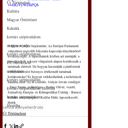
Új Történelem
v=6KsVyWDnPQ8
Kultúra
Magyar Őstörténet
Kakukk
kortárs szépirodalom
magyar nyelv
A Meta év elején bejelentette: Az Európai Parlamenti 
választásra nagyobb fokozatra kapcsolja tényellenőrző 
kortárs szépirodalom
tevékenységét. A tapasztalatok közben azt mutatják: a 
tényellenőrök sokszor világnézeti alapon korlátozzák a 
EU bürokrácia
tartalmak elérését. De hogyan használják a platformok 
emlékezés
a tényellenőrzést bizonyos értékrendű tartalmak 
korlátozására? És hogyan védekezhetünk a techóriások 
kortárs szépirodalom
hatalma ellen? Ez itt a kérdés. Gulyás István vendégei: 
- Fricz Tamás, politológus - Hortay Olivér, vezető, 
kortárs szépirodalom filozófia
Századvég Energia- és Klímapolitkai Üzletág - Baracsi 
kortárs szépirodalom
Katalin, internetjogász - Kulifai Máté, lapszerkesztő, 
Hetek
filozófia
cenzúra
tényellenőrzés
Új Történelem