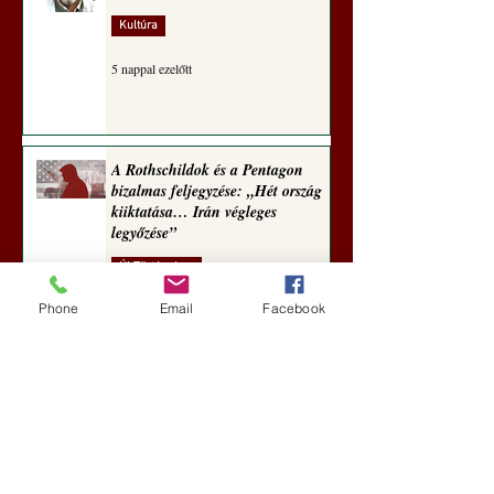
Kultúra
5 nappal ezelőtt
A Rothschildok és a Pentagon
bizalmas feljegyzése: „Hét ország
kiiktatása… Irán végleges
legyőzése”
Új Történelem
Phone
Email
Facebook
6 nappal ezelőtt
Geostratégiai dosszié: a háború,
amely megváltoztatta a hatalom
földrajzát (Laala Bechetoula
elemzése)
Új Történelem