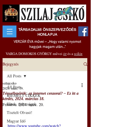
TÁRSADALMI ÖNSZERVEZŐDÉS
HONLAPJA
VERZÁR ÉVA művei – „Hogy valami nyomot
hagyjak magam után..."
VARGA DOMOKOS GYÖRGY művei
itt
és a
wikin
Bejegyzés
All Posts
szilajcsiko
All Posts
2024. márc. 19.
Tényellenőrök: az internet cenzorai? – Ez itt a
KIEMELT CIKKEK
kérdés, 2024. március 18.
Hírek, újdonságok
Frissítve:
2024. márc. 20.
Tisztelt Olvasó!
Magyar Idő
https://www.youtube.com/watch?