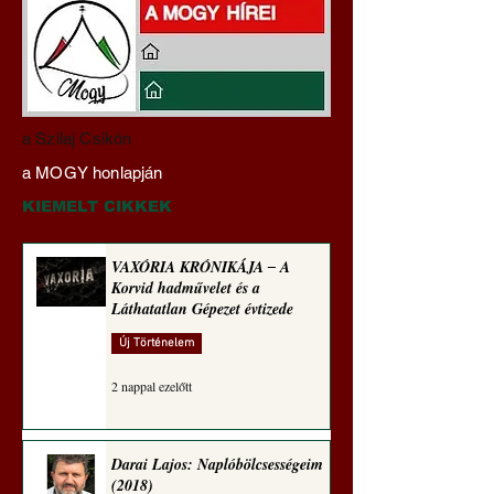
Miért tabu Fauci
Hajdu Zoltán:
a Szilaj Csikón
büntetőjogi felelősségre
Transzhumanizmus
a MOGY honlapján
vonása
technomorál ‒ 21/2
Rugalmas technomo
KIEMELT CIKKEK
alázatosság
VAXÓRIA KRÓNIKÁJA ‒ A
Korvid hadművelet és a
Láthatatlan Gépezet évtizede
Új Történelem
2 nappal ezelőtt
Darai Lajos: Naplóbölcsességeim
(2018)