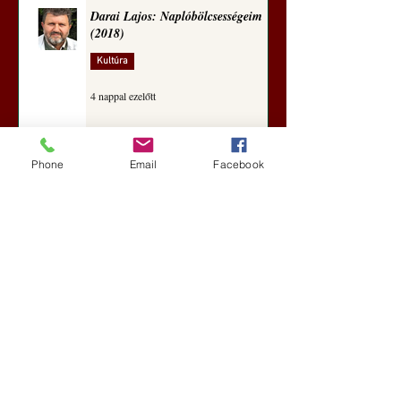
Darai Lajos: Naplóbölcsességeim
(2018)
Kultúra
4 nappal ezelőtt
Phone
Email
Facebook
A Rothschildok és a Pentagon
bizalmas feljegyzése: „Hét ország
kiiktatása… Irán végleges
legyőzése”
Új Történelem
4 nappal ezelőtt
Geostratégiai dosszié: a háború,
amely megváltoztatta a hatalom
földrajzát (Laala Bechetoula
elemzése)