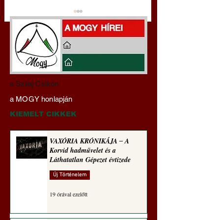
Pokol prof 4x ‒ Tiszás
Pokol prof: A HAZ
a Szilaj Csikón
szakértelem ‒ Háromféle
TŐKE AZ
a MOGY honlapján
módon közelít
RABLÓTŐKE? (Tal
egetrengető
Hedvig posztajánló
KIEMELT CIKKEK
zseninkhez (Tallián
Hedvig posztajánlója)
VAXÓRIA KRÓNIKÁJA ‒ A
Korvid hadművelet és a
Láthatatlan Gépezet évtizede
Új Történelem
19 órával ezelőtt