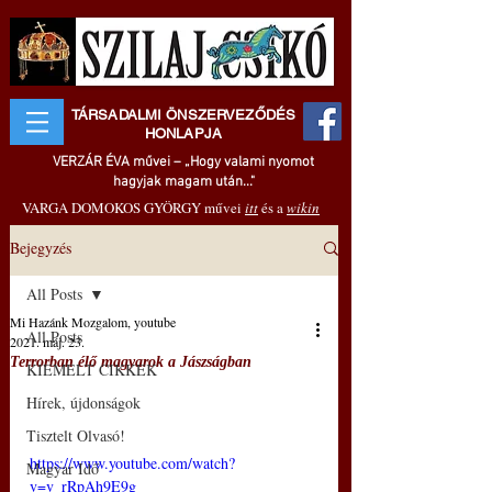
TÁRSADALMI ÖNSZERVEZŐDÉS
HONLAPJA
VERZÁR ÉVA művei – „Hogy valami nyomot
hagyjak magam után..."
VARGA DOMOKOS GYÖRGY művei
itt
és a
wikin
Bejegyzés
All Posts
Mi Hazánk Mozgalom, youtube
All Posts
2021. máj. 23.
Terrorban élő magyarok a Jászságban
KIEMELT CIKKEK
Hírek, újdonságok
Tisztelt Olvasó!
https://www.youtube.com/watch?
Magyar Idő
v=v_rRpAh9E9g