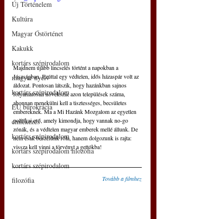
Új Történelem
Kultúra
Magyar Őstörténet
Kakukk
kortárs szépirodalom
Majdnem újabb lincselés történt a napokban a 
Jászságban. Ezúttal egy védtelen, idős házaspár volt az 
magyar nyelv
áldozat. Pontosan látszik, hogy hazánkban sajnos 
kortárs szépirodalom
folyamatosan növekszik azon települések száma, 
ahonnan menekülni kell a tisztességes, becsületes 
EU bürokrácia
embereknek. Ma a Mi Hazánk Mozgalom az egyetlen 
politikai erő, amely kimondja, hogy vannak no-go 
emlékezés
zónák, és a védtelen magyar emberek mellé állunk. De 
kortárs szépirodalom
nem csak beszélünk róla, hanem dolgozunk is rajta: 
vissza kell vinni a törvényt a gettókba!
kortárs szépirodalom filozófia
kortárs szépirodalom
Tovább a filmhez
filozófia