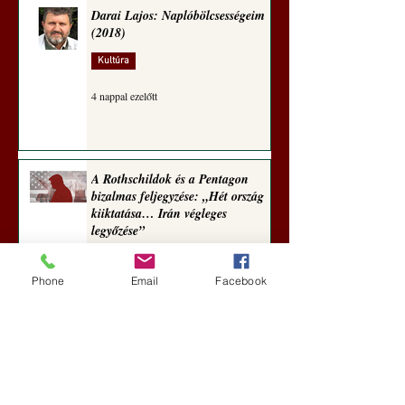
Darai Lajos: Naplóbölcsességeim
(2018)
Kultúra
4 nappal ezelőtt
A Rothschildok és a Pentagon
bizalmas feljegyzése: „Hét ország
kiiktatása… Irán végleges
legyőzése”
Új Történelem
Phone
Email
Facebook
5 nappal ezelőtt
Geostratégiai dosszié: a háború,
amely megváltoztatta a hatalom
földrajzát (Laala Bechetoula
elemzése)