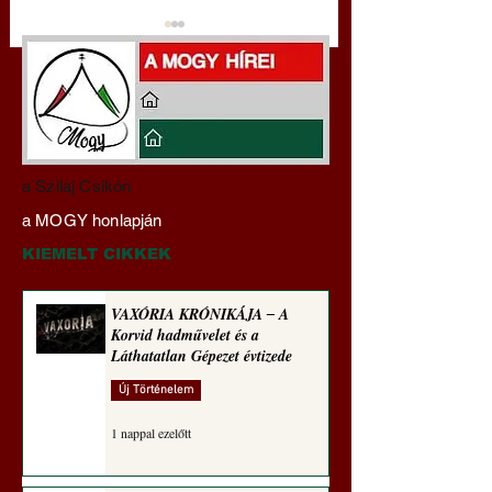
Hajdu Zoltán:
VAXÓRIA KRÓNI
a Szilaj Csikón
Transzhumanizmus és
‒ A Korvid hadműv
a MOGY honlapján
technomorál ‒ 21/28.
és a Láthatatlan Gé
Rugalmas technomorál:
évtizede
KIEMELT CIKKEK
alázatosság
VAXÓRIA KRÓNIKÁJA ‒ A
Korvid hadművelet és a
Láthatatlan Gépezet évtizede
Új Történelem
1 nappal ezelőtt