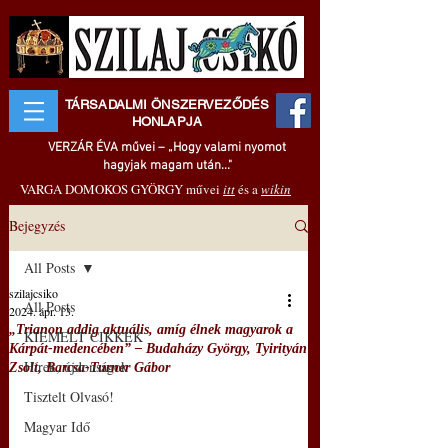
TÁRSADALMI ÖNSZERVEZŐDÉS
HONLAPJA
VERZÁR ÉVA művei – „Hogy valami nyomot
hagyjak magam után..."
VARGA DOMOKOS GYÖRGY művei
itt
és a
wikin
Bejegyzés
All Posts
szilajcsiko
All Posts
2024. ápr. 13.
„Trianon addig aktuális, amíg élnek magyarok a
KIEMELT CIKKEK
Kárpát-medencében” – Budaházy György, Tyirityán
Hírek, újdonságok
Zsolt, Barcsa-Turner Gábor
Tisztelt Olvasó!
Magyar Idő