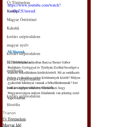
Új Történelem
https://www.youtube.com/watch?
Kultúra
v=sDp72UtnwmI
Magyar Őstörténet
Kakukk
kortárs szépirodalom
magyar nyelv
Mi Magunk
kortárs szépirodalom
EU bürokrácia
A Zárótűz jelen adásában Barcsa-Turner Gábor 
Budaházy Györggyel és Tyirityán Zsolttal beszélget a 
emlékezés
trianoni békediktátum kérdésköréről. Mi az emlékezés 
helyes gyakorlása a jelen körülmények között? Milyen 
kortárs szépirodalom
gyakorlati hátrányai vannak a békediktátumnak? Szó 
kortárs szépirodalom filozófia
esik a világban történő revíziókról, és hogy 
Magyarországon milyen feladatunk van jelenleg ezzel 
kortárs szépirodalom
kapcsolatban.
filozófia
Trianon
Új Történelem
Magyar Idő