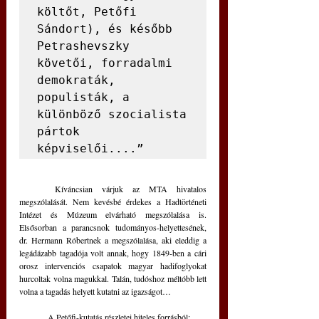
költőt, Petőfi 
Sándort), és később 
Petrashevszky 
követői, forradalmi 
demokraták, 
populisták, a 
különböző szocialista 
pártok 
képviselői....”
	Kíváncsian várjuk az MTA hivatalos 
megszólalását. Nem kevésbé érdekes a Hadtörténeti 
Intézet és Múzeum elvárható megszólalása is. 
Elsősorban a parancsnok tudományos-helyettesének, 
dr. Hermann Róbertnek a megszólalása, aki eleddig a 
legádázabb tagadója volt annak, hogy 1849-ben a cári 
orosz intervenciós csapatok magyar hadifoglyokat 
hurcoltak volna magukkal. Talán, tudóshoz méltóbb lett 
volna a tagadás helyett kutatni az igazságot…
	A Petőfi-kutatás részletei hiteles forrásból: