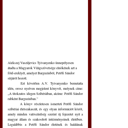
Alekszej Vasziljevics Tyivanyenko ünnepélyesen 
átadta a Magyarok Világszövetsége elnökének azt a 
föld-ereklyét, amelyet Barguzinból, Petőfi Sándor 
sírjáról hozott.
	Ezt követően A.V. Tyivanyenko bemutatta 
idén, orosz nyelven megjelent könyvét, melynek címe: 
„A titokzatos idegen Szibériában, alcíme: Petőfi Sándor 
rabként Barguzinban.”
	A könyv részletesen ismerteti Petőfi Sándor 
szibériai életszakaszát, és egy olyan információt közöl, 
amely minden valószínűség szerint új fejezetet nyit a 
magyar állam és szakosított intézményeinek életében. 
Legalábbis a Petőfi Sándor életének és halálának 