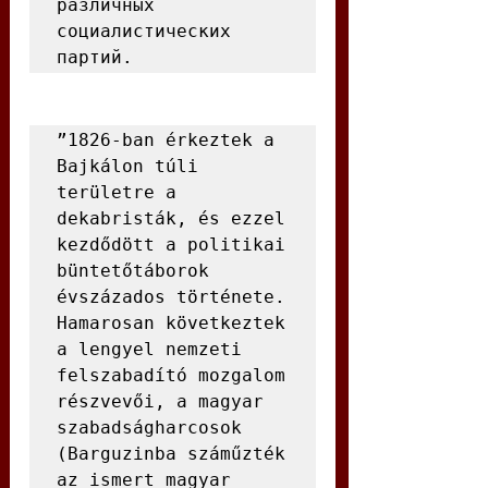
различных 
социалистических 
партий.
”1826-ban érkeztek a 
Bajkálon túli 
területre a 
dekabristák, és ezzel 
kezdődött a politikai 
büntetőtáborok 
évszázados története. 
Hamarosan következtek 
a lengyel nemzeti 
felszabadító mozgalom 
részvevői, a magyar 
szabadságharcosok 
(Barguzinba száműzték 
az ismert magyar 