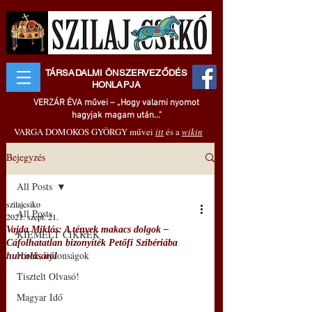
TÁRSADALMI ÖNSZERVEZŐDÉS
HONLAPJA
VERZÁR ÉVA művei – „Hogy valami nyomot
hagyjak magam után..."
VARGA DOMOKOS GYÖRGY művei
itt
és a
wikin
Bejegyzés
All Posts
szilajcsiko
All Posts
2021. szept. 21.
Vajda Miklós: A tények makacs dolgok –
KIEMELT CIKKEK
Cáfolhatatlan bizonyíték Petőfi Szibériába
Hírek, újdonságok
hurcolásáról
Tisztelt Olvasó!
Magyar Idő