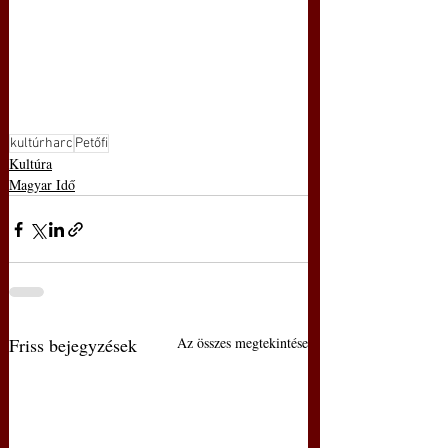
kultúrharc
Petőfi
Kultúra
Magyar Idő
Friss bejegyzések
Az összes megtekintése