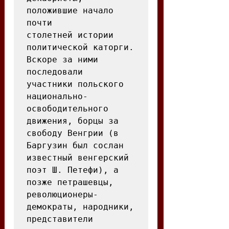
положившие начало 
почти

столетней истории 
политической каторги.  
Вскоре за ними 
последовали

участники польского 
национально-
освободительного 
движения, борцы за 
свободу Венгрии (в 
Баргузин был сослан 
известный венгерский 
поэт Ш. Петефи), а 
позже петрашевцы, 
революционеры-
демократы, народники, 
представители 