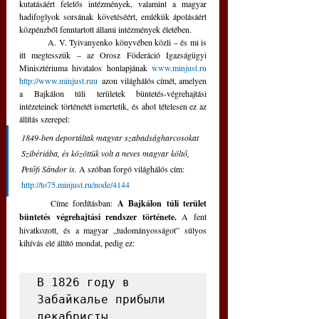
kutatásáért felelős intézmények, valamint a magyar 
hadifoglyok sorsának követéséért, emlékük ápolásáért 
közpénzből fenntartott állami intézmények életében.
	A. V. Tyivanyenko könyvében közli – és mi is 
itt megtesszük – az Orosz Föderáció Igazságügyi 
Minisztériuma hivatalos honlapjának 
www.minjust.ru
http://www.minjust.ruu
  azon világhálós címét, amelyen 
a Bajkálon túli területek büntetés-végrehajtási 
intézeteinek történetét ismertetik, és ahol tételesen ez az 
állítás szerepel: 
1849-ben deportáltak magyar szabadságharcosokat 
Szibériába, és közöttük volt a neves magyar költő, 
Petőfi Sándor is. 
A szóban forgó világhálós cím: 
http://to75.minjust.ru/node/4144
	Címe fordításban: 
A Bajkálon túli terület 
büntetés végrehajtási rendszer története. 
A fent 
hivatkozott, és a magyar „tudományosságot” súlyos 
kihívás elé állító mondat, pedig ez:
В 1826 году в 
Забайкалье прибыли 
декабристы, 