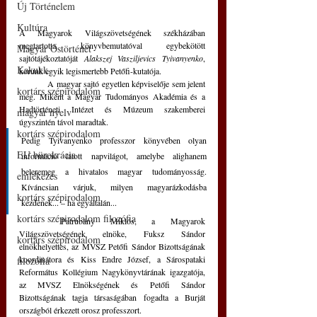
Új Történelem
Kultúra
A Magyarok Világszövetségének székházában 
megtartotta könyvbemutatóval egybekötött 
Magyar Őstörténet
sajtótájékoztatóját 
Alakszej Vasziljevics Tyivanyenko
, 
Kakukk
korunk egyik legismertebb Petőfi-kutatója. 
	A magyar sajtó egyetlen képviselője sem jelent 
kortárs szépirodalom
meg. Miként a Magyar Tudományos Akadémia és a 
Hadtörténeti Intézet és Múzeum szakemberei 
magyar nyelv
úgyszintén távol maradtak. 
kortárs szépirodalom
Pedig Tyivanyenko professzor könyvében olyan 
EU bürokrácia
információ látott napvilágot, amelybe alighanem 
beleremeg a hivatalos magyar tudományosság. 
emlékezés
Kíváncsian várjuk, milyen magyarázkodásba 
kortárs szépirodalom
kezdenek... – ha egyáltalán...
kortárs szépirodalom filozófia
	Patrubány Miklós, a Magyarok 
Világszövetségének elnöke, Fuksz Sándor 
kortárs szépirodalom
elnökhelyettes, az MVSZ Petőfi Sándor Bizottságának 
koordinátora és Kiss Endre József, a Sárospataki 
filozófia
Református Kollégium Nagykönyvtárának igazgatója, 
az MVSZ Elnökségének és Petőfi Sándor 
Bizottságának tagja társaságában fogadta a Burját 
országból érkezett orosz professzort.