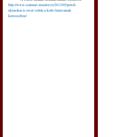
http://www.szatmari-monitor.ro/2013/05/petofi-
ukunokai-is-reszt-vettek-a-kolto-hamvainak-
kereseseben/