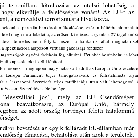
ú terrorállam létrehozása az utolsó lehetőség a 
 hogy elkerülje a felelősségre vonást! Az EU-t az 
tani, a nemzetközi terrorizmusra hivatkozva.
felel meg erre a feladatra, az erősen kérdéses. Ugyanis a 27 tagállamból
evő termelés nem folyik, hiszen a bankárok által meghatározott
 spekulációra alapozott virtuális gazdasági rendszer. 
vüli kapcsolatokat kell kiépíteni. 
az Európa Parlament teljes támogatásával), és felhatalmazta olyan
 a Lisszaboni Szerződés teljes ratifikációja után vált lehetségessé. A
 Velseni Szerződés is életbe lépett.
“Megszállási jog”, mely az EU Csendőrséget 
tonai beavatkozásra, az Európai Unió, bármely 
egében az adott ország törvényei feletti hatalommá 
őrséget.
dFor bevetését az egyik fellázadt EU-államban már 
sendőrség támadása, behatolása után azok a területek, 