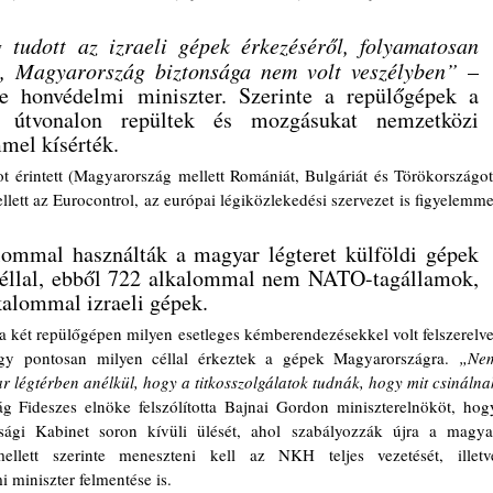
tudott az izraeli gépek érkezéséről, folyamatosan 
et, Magyarország biztonsága nem volt veszélyben”
 – 
 honvédelmi miniszter. Szerinte a repülőgépek a 
 útvonalon repültek és mozgásukat nemzetközi 
mmel kísérték.
tt az Eurocontrol, az európai légiközlekedési szervezet is figyelemmel
ommal használták a magyar légteret külföldi gépek 
céllal, ebből 722 alkalommal nem NATO-tagállamok, 
kalommal izraeli gépek.
hogy pontosan milyen céllal érkeztek a gépek Magyarországra. 
„Nem
 légtérben anélkül, hogy a titkosszolgálatok tudnák, hogy mit csinálnak
 Fideszes elnöke felszólította Bajnai Gordon miniszterelnököt, hogy
ági Kabinet soron kívüli ülését, ahol szabályozzák újra a magyar
Emellett szerinte meneszteni kell az NKH teljes vezetését, illetve
miniszter felmentése is.