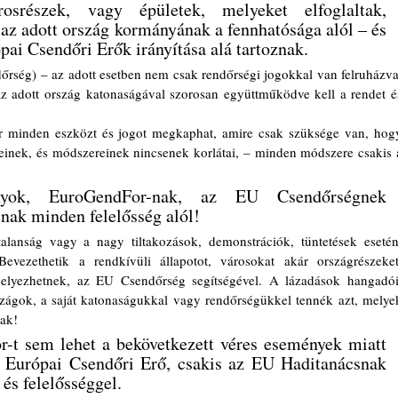
osrészek, vagy épületek, melyeket elfoglaltak, 
az adott ország kormányának a fennhatósága alól – és 
pai Csendőri Erők irányítása alá tartoznak.
az adott ország katonaságával szorosan együttműködve kell a rendet és
ereinek, és módszereinek nincsenek korlátai, – minden módszere csakis a
yok, EuroGendFor-nak, az EU Csendőrségnek 
nak minden felelősség alól!
evezethetik a rendkívüli állapotot, városokat akár országrészeket,
 helyezhetnek, az EU Csendőrség segítségével. A lázadások hangadóit
szágok, a saját katonaságukkal vagy rendőrségükkel tennék azt, melyek
nak!
t sem lehet a bekövetkezett véres események miatt 
z Európai Csendőri Erő, csakis az EU Haditanácsnak 
és felelősséggel.