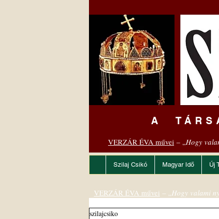
A TÁRS
VERZÁR ÉVA művei
– „
Hogy vala
Szilaj Csikó
Magyar Idő
Új 
VERZÁR ÉVA művei
– „
Hogy valami ny
szilajcsiko