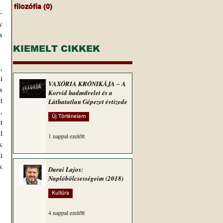
filozófia
(0)
0 bejegyzés
 
 
KIEMELT CIKKEK
 
 
VAXÓRIA KRÓNIKÁJA ‒ A
 
Korvid hadművelet és a
 
Láthatatlan Gépezet évtizede
 
Új Történelem
 
 
1 nappal ezelőtt
 
 
 
Darai Lajos:
Naplóbölcsességeim (2018)
Kultúra
4 nappal ezelőtt