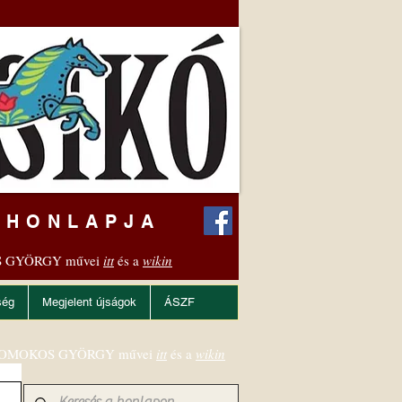
 HONLAPJA
 GYÖRGY művei
itt
és a
wikin
ség
Megjelent újságok
ÁSZF
OMOKOS GYÖRGY művei
itt
és a
wikin