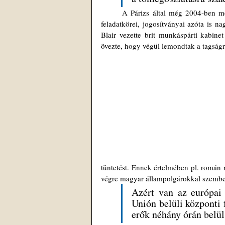
	A Párizs által még 2004-ben megálmodott uniós csendőrség – European Gendarmerie Force (EGF) – 
feladatkörei, jogosítványai azóta is n
Blair vezette brit munkáspárti kabinet
övezte, hogy végül lemondtak a tagságró
tüntetést. Ennek értelmében pl. román 
végre magyar állampolgárokkal szemb
Azért van az európai
Unión belüli központi f
erők néhány órán belül