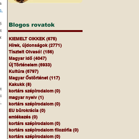
 
Blogos rovatok
 
 
KIEMELT CIKKEK
(675)
675 bejegyzés
Hírek, újdonságok
(2771)
2771 bejegyzés
Tisztelt Olvasó!
(156)
156 bejegyzés
Magyar Idő
(4047)
4047 bejegyzés
Új Történelem
(6933)
6933 bejegyzés
Kultúra
(6797)
6797 bejegyzés
Magyar Őstörténet
(117)
117 bejegyzés
Kakukk
(8)
8 bejegyzés
 
kortárs szépirodalom
(0)
0 bejegyzés
 
magyar nyelv
(1)
1 bejegyzés
 
kortárs szépirodalom
(0)
0 bejegyzés
EU bürokrácia
(0)
0 bejegyzés
emlékezés
(0)
0 bejegyzés
kortárs szépirodalom
(0)
0 bejegyzés
kortárs szépirodalom filozófia
(0)
0 bejegyzés
kortárs szépirodalom
(0)
0 bejegyzés