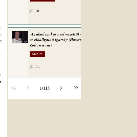
júl. 16.
 
Az akadémikus nyelvészetről –
az elhallgatott igazság (Hosszú
 
Zoltán írása)
Kultúra
júl. 11.
 
 
1
/
113