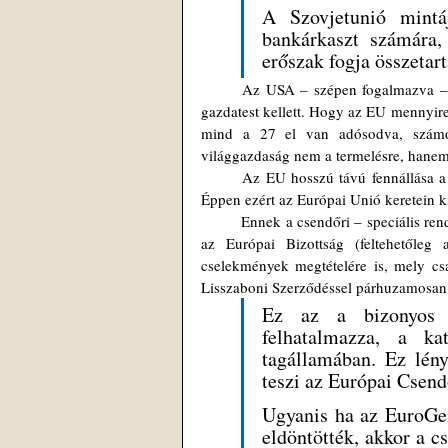
A Szovjetunió mintáj
bankárkaszt számára,
erőszak fogja összetar
	Az USA – szépen fogalmazva – belehalt a parazita bankárok működésébe, ezért a háttérhatalomnak új 
gazdatest kellett. Hogy az EU mennyire 
mind a 27 el van adósodva, számott
világgazdaság nem a termelésre, hanem a
	Az EU hosszú távú fennállása a tagországok egyéni érdekein fog elbukni. Ezt akár borítékolni is lehet. 
Éppen ezért az Európai Unió keretein kí
	Ennek a csendőri – speciális rendőri erőnek – meglepően nagy hatáskört adott az Európai Unió vezetése, 
az Európai Bizottság (feltehetőleg 
cselekmények megtételére is, mely csak
Lisszaboni Szerződéssel párhuzamosan a
Ez az a bizonyos 
felhatalmazza, a ka
tagállamában. Ez lény
teszi az Európai Csend
Ugyanis ha az EuroGen
eldöntötték, akkor a c