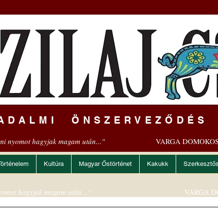
ADALMI ÖNSZERVEZŐDÉS
mi nyomot hagyjak magam után..."
VARGA DOMOKOS
Történelem
Kultúra
Magyar Őstörténet
Kakukk
Szerkesztő
omot hagyjak magam után..."
VARGA D