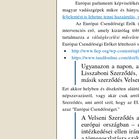
	Európai parlamenti képviselőként Morvai Krisztina is felszólalt az ülésen. Ő arra volt kíváncsi, hogy a 
magyar vadászgépek mikor és hányszor
feljelentést is lehetne tenni hazaárulás,
	Az Európai Csendőrségi Erők (EUROGENDFOR) egy operatív, előre szervezett és gyorsan bevethető 
intervenciós erő, amely kizárólag töb
tartalmazza 
a válságkezelési művelet
Európai Csendőrségi Erőket létrehozó s
http://www.fiep.org/wp-content/u
https://www.tandfonline.com/doi/
Ugyanazon a napon, am
Lisszaboni Szerződés, 
másik szerződés Velsen
Ezt akkor helyben és diszkréten aláír
népszavazásról, vagy akár csak arró
Szerződés, ami arról szól, hogy az EU
azaz "Európai Csendőrséget.”
A Velseni Szerződés a
európai országban – 
intézkedései ellen irá
a tömegoszlatásra sza