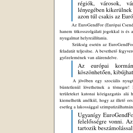
régiók, városok, vár
lényegében kikerülnek 
azon túl csakis az Euró
	Az EuroGendFor (Európai Csendőrség) – az adott esetben nem csak rendőrségi jogokkal van felruházva, 
hanem titkosszolgálati jogokkal is és 
nyugalmat helyreállítania.
	Szükség esetén az EuroGendFor minden eszközt és jogot megkaphat, amire csak szüksége van, hogy 
feladatát teljesítse. A bevethető fegyv
győzelemének van alárendelve.
Az európai kormán
köszönhetően, kibújhat
	A jövőben egy szociális nyugtalanság vagy a nagy tiltakozások, demonstrációk, tüntetések esetén, 
büntetlenül lövethetnek a tömegre! B
területeket katonai közigazgatás alá
kiemelhetik anélkül, hogy az illető or
esetleg a lakossággal szimpatizálhatná
Ugyanígy EuroGendFor-
felelősségre vonni. A
tartozik beszámolással 