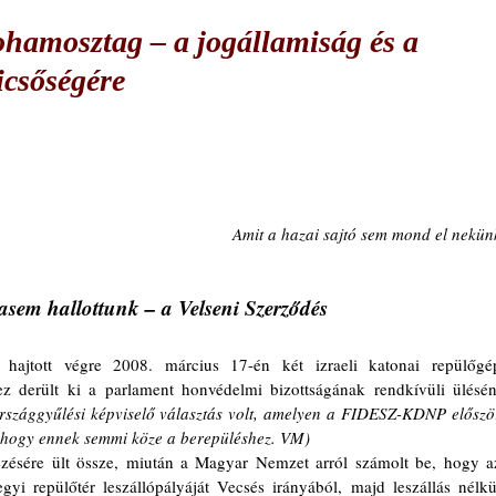
ohamosztag – a jogállamiság és a
csőségére
Amit a hazai sajtó sem mond el nekün
asem hallottunk – a Velseni Szerződés
t hajtott végre 2008. március 17-én két izraeli katonai repülőgép
szággyűlési képviselő választás volt, amelyen a FIDESZ-KDNP először
s, hogy ennek semmi köze a berepüléshez. VM) 
gyi repülőtér leszállópályáját Vecsés irányából, majd leszállás nélkül