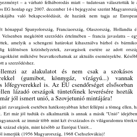
los EG honlap egy 2007. december 14-i bejegyzése szerint Magyarország
unkájába való bekapcsolódását, de hazánk nem tagja az European
 
iai Velsenben megkötött szerződés értelmében – francia javaslatra – egy
öttek, amelyik a schengeni határokat kihasználva bárhol és bármikor
dig különösen krízishelyzetek, zavargások esetére az adott ország
osztagokként működve beavatkozhatnak az aktuális eseményekbe. Később
tt a szerződéshez.
ellemzi az alakulatot és nem csak a szokásos 
rekkel (gumibot, könnygáz, vízágyú...) vannak 
es lőfegyverekkel is. Az EU csendőrséget elsősorban 
ellen lázadó országok tüntetőinek leverésére hozták 
 már jól ismert unió, a Szovjetunió mintájára!
. Ezt már jól tudták és alkalmazták is annak a másik "Unió" idejében,
 ugyanazok az immár több mint két évszázados és világuralomra törekvő
k század elején, mint később az Európai Uniót...
ól ismerjük (1956 Magyarország, 1968 Csehszlovákia)!