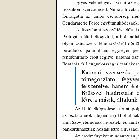
	Egyes vélemények szerint az egyezményt – a várható felháborodás miatt – tudatosan választották le a 
lisszaboni szerződésről. Noha a hivata
fontolgatta az uniós csendőrség m
Gendarmerie Force együttműködésnek.
	A lisszaboni szerződés előtt két hónappal Spanyolország, Franciaország, Olaszország, Hollandia és 
Portugália által elfogadott, a holland
olyan csúcsszerv létrehozásáról dönt
bevethető, paramilitáns egységei pe
rendfenntartó erőit segítve, katonai 
Románia és Lengyelország is csatlakozo
Katonai szervezés j
tömegoszlató fegyve
felszerelve, hanem él
Brüsszel határozatai 
létre a másik, általunk
	Az Unió elképzelése szerint, polgári zavargások esetében hatékonyabban lehet fellépni a tömeg ellen, ha 
az oszlató erők idegen tagokból állnak
amit Szovjetuniónak neveztek, és amit
bankárdinasztiák hoztak létre a huszadi
	Az eredményeket mindannyian j