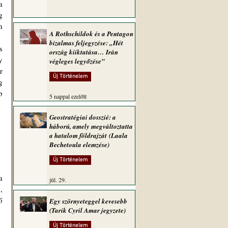
 
 
A Rothschildok és a Pentagon
bizalmas feljegyzése: „Hét
ország kiiktatása… Irán
 
végleges legyőzése”
 
Új Történelem
 
 
5 nappal ezelőtt
Geostratégiai dosszié: a
háború, amely megváltoztatta
a hatalom földrajzát (Laala
Bechetoula elemzése)
Új Történelem
júl. 29.
 
 
Egy szörnyeteggel kevesebb
(Tarik Cyril Amar jegyzete)
Új Történelem