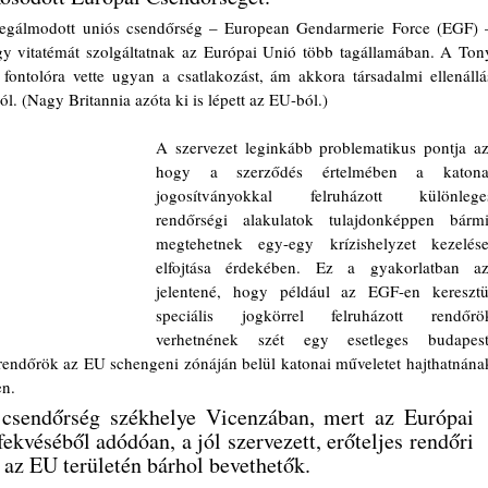
agy vitatémát szolgáltatnak az Európai Unió több tagállamában. A Tony
 fontolóra vette ugyan a csatlakozást, ám akkora társadalmi ellenállás
l. (Nagy Britannia azóta ki is lépett az EU-ból.) 
A szervezet leginkább problematikus pontja az,
hogy a szerződés értelmében a katonai
jogosítványokkal felruházott különleges
rendőrségi alakulatok tulajdonképpen bármit
megtehetnek egy-egy krízishelyzet kezelése,
elfojtása érdekében. Ez a gyakorlatban azt
jelentené, hogy például az EGF-en keresztül
speciális jogkörrel felruházott rendőrök
verhetnének szét egy esetleges budapesti
rendőrök az EU schengeni zónáján belül katonai műveletet hajthatnának
en.
 csendőrség székhelye Vicenzában, mert az Európai 
ekvéséből adódóan, a jól szervezett, erőteljes rendőri 
 az EU területén bárhol bevethetők.  