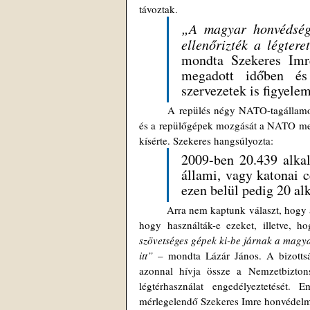
távoztak.
„A magyar honvédség 
ellenőrizték a légter
mondta Szekeres Imre
megadott időben és
szervezetek is figyele
	A repülés négy NATO-tagállamot érintett (Magyarország mellett Romániát, Bulgáriát és Törökországot) 
és a repülőgépek mozgását a NATO melle
kísérte. Szekeres hangsúlyozta: 
2009-ben 20.439 alkal
állami, vagy katonai 
ezen belül pedig 20 al
	Arra nem kaptunk választ, hogy a két repülőgépen milyen esetleges kémberendezésekkel volt felszerelve, 
hogy használták-e ezeket, illetve, 
szövetséges gépek ki-be járnak a magyar
itt”
 – mondta Lázár János. A bizottság
azonnal hívja össze a Nemzetbiztons
légtérhasználat engedélyeztetését. 
mérlegelendő Szekeres Imre honvédelmi 