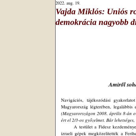
2022. aug. 19.
Vajda Miklós: Uniós r
demokrácia nagyobb di
Amiről soh
Navigációs, tájékozódási gyakorlato
(Magyarországon 2008. április 8-án or
ért el 2/3-os győzelmet. Bár lehetsége
	A testület a Fidesz kezdeményezésére ült össze, miután a Magyar Nemzet arról számolt be, hogy az 
izraeli gépek megközelítették a Ferihe