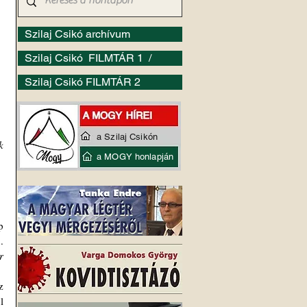
Szilaj Csikó archívum
Szilaj Csikó FILMTÁR 1 /
Szilaj Csikó FILMTÁR 2
a Szilaj Csikón
k
a MOGY honlapján
 
Magyarország légterében, legalábbis ez derült ki a parlament honvédelmi bizottságának rendkívüli ülésén. 
 
 