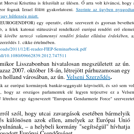
 fognak Izrael fölött gyakorlatozni. 
Szerinte az ügyben nyugodtan
 vagy hűtlenség miatt.
b, a felek katonai státuszával rendelkező európai rendőri erő elemeit
ek körébe tartozó valamennyi rendőri feladat ellátása érdekében,
 az
zerződés 1. cikke értelmében.
ploads/2011/12/E-reader-FIEP-Seminarbook.pdf
full/10.1080/09662839.2012.747511
ikor Lisszabonban hivatalosan megszületett az ún. 
azaz 2007. október 18-án, létrejött párhuzamosan egy 
.
 holland városában, az ún. 
Velseni Szerződés
ták az európai kormányok bankár-seggnyaló képviselői, és szó sem volt
l, hogy az országos parlamentek elé legyen terjesztve ez a Velseni
 létrehoz egy úgynevezett "European Gendarmerie Force" szervezetet,
rról szól, hogy utcai zavargások esetében bármelyik 
és különösen azok ellen, amelyek az Európai Unió 
nyulnának, – a helybeli kormány "segítségül" hívhatja 
kosodott Európai Csendőrséget.