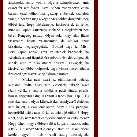
átszámolta, annyi volt a vége a számolásának, amit 
ésszel fel sem fogott. Ezzel otthon már vehetett volna 
bármit, ezzel otthon már gazdag embernek számított 
volna, s hol van még a vége? Még többet dolgozik, még 
többet tesz, hogy kiérdemelje, határozta el, és félve, 
mint aki lopott, csúsztatta zsebébe a megkeresett heti 
bérét. Rengeteg pénz… Olyan sok, hogy talán illene 
visszaadni belőle valamennyit, de amikor szólt 
társainak, megfenyegették: –Bolond vagy te, Misi! 
Felét kapod annak, amit az itteniek kapnának, ha 
vállalnák a napi tizenkét óra robotot, és felét dolgoznák 
annak, amit te bika módra elvégzel. Leváglak, ha 
kicsivel es többet dolgozol, vagy vissza mered adni a 
fizetésed egy részét! Még ekkora barmot!
	Miska nem akart az otthoniakkal bajuszt 
akasztani, tudta, hogy nem viccelnek, inkább kezet 
rázott velük, s tanulta módját a pesti létnek; pirulás 
borral, reggeltől estig. Kábított a tápos bor! Táp… Új 
szavakat tanult, olyan kifejezéseket, amelyekről életében 
nem hallott, s csak emésztette, hogy a sok parlagon 
heverőföld miért nem jó itt, és miért jó otthon? Hogy 
lehet, hogy nem tart el ennyicske embert az erdő, mező? 
Hogy lehet, hogy előbbre való a kutya, a macska, mint 
a tyúk, a disznó? Mert ő ennyit látott, de lassan érteni 
kezdett egyet s mást. Amit addig okosságnak, 