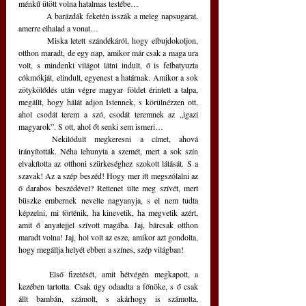
ménkű ütött volna hatalmas testébe…
	A barázdák feketén isszák a meleg napsugarat, 
amerre elhalad a vonat…
	Miska letett szándékáról, hogy elbujdokoljon, 
otthon maradt, de egy nap, amikor már csak a maga ura 
volt, s mindenki világot látni indult, ő is felbatyuzta 
cókmókját, elindult, egyenest a határnak. Amikor a sok 
zötykölődés után végre magyar földet érintett a talpa, 
megállt, hogy hálát adjon Istennek, s körülnézzen ott, 
ahol csodát terem a szó, csodát teremnek az „igazi 
magyarok”. S ott, ahol őt senki sem ismeri…
	Nekilódult megkeresni a címet, ahová 
irányították. Néha lehunyta a szemét, mert a sok szín 
elvakította az otthoni szürkeséghez szokott látását. S a 
szavak! Az a szép beszéd! Hogy mer itt megszólalni az 
ő darabos beszédével? Rettenet ülte meg szívét, mert 
büszke embernek nevelte nagyanyja, s el nem tudta 
képzelni, mi történik, ha kinevetik, ha megvetik azért, 
amit ő anyatejjel szívott magába. Jaj, bárcsak otthon 
maradt volna! Jaj, hol volt az esze, amikor azt gondolta, 
hogy megállja helyét ebben a színes, szép világban!
	Első fizetését, amit hétvégén megkapott, a 
kezében tartotta. Csak úgy odaadta a főnöke, s ő csak 
állt bambán, számolt, s akárhogy is számolta, 