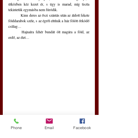
útközben kéz kezet ér, s úgy is marad, míg tiszta 
tekintetük egymásba nem fúródik.
	Kinn deres az őszi szántás után az áldott fekete 
földdarabok széle, s az égről eltűnik a ház fölött őrködő 
csillag…
	Hajnalra fehér bundát ölt magára a föld, az 
erdő, az élet…
Phone
Email
Facebook