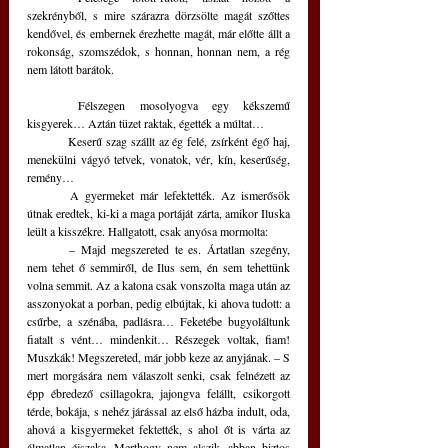
szekrényből, s mire szárazra dörzsölte magát szőttes 
kendővel, és embernek érezhette magát, már előtte állt a 
rokonság, szomszédok, s honnan, honnan nem, a rég 
nem látott barátok.
	Félszegen mosolyogva egy kékszemű 
kisgyerek… Aztán tüzet raktak, égették a múltat…
	Keserű szag szállt az ég felé, zsírként égő haj, 
menekülni vágyó tetvek, vonatok, vér, kín, keserűség, 
remény…
	A gyermeket már lefektették. Az ismerősök 
útnak eredtek, ki-ki a maga portáját zárta, amikor Iluska 
leült a kisszékre. Hallgatott, csak anyósa mormolta:
	– Majd megszereted te es. Ártatlan szegény, 
nem tehet ő semmiről, de Ilus sem, én sem tehettünk 
volna semmit. Az a katona csak vonszolta maga után az 
asszonyokat a porban, pedig elbújtak, ki ahova tudott: a 
csűrbe, a szénába, padlásra… Feketébe bugyoláltunk 
fiatalt s vént… mindenkit… Részegek voltak, fiam! 
Muszkák! Megszereted, már jobb keze az anyjának. – S 
mert morgására nem válaszolt senki, csak felnézett az 
épp ébredező csillagokra, jajongva felállt, csikorgott 
térde, bokája, s nehéz járással az első házba indult, oda, 
ahová a kisgyermeket fektették, s ahol őt is várta az 
álmatlan éjszaka. Merthogy nem alszik, abban biztos 