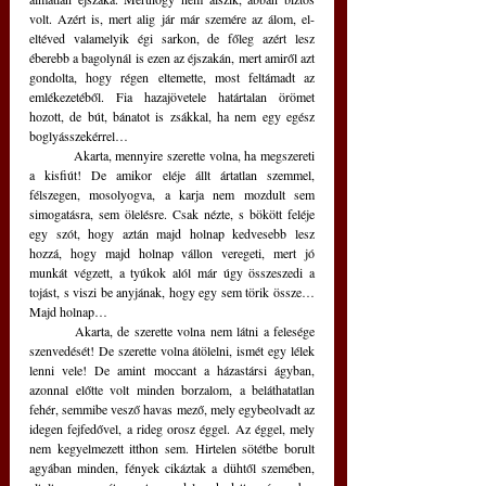
volt. Azért is, mert alig jár már szemére az álom, el-
eltéved valamelyik égi sarkon, de főleg azért lesz 
éberebb a bagolynál is ezen az éjszakán, mert amiről azt 
gondolta, hogy régen eltemette, most feltámadt az 
emlékezetéből. Fia hazajövetele határtalan örömet 
hozott, de bút, bánatot is zsákkal, ha nem egy egész 
boglyásszekérrel…
	Akarta, mennyire szerette volna, ha megszereti 
a kisfiút! De amikor eléje állt ártatlan szemmel, 
félszegen, mosolyogva, a karja nem mozdult sem 
simogatásra, sem ölelésre. Csak nézte, s bökött feléje 
egy szót, hogy aztán majd holnap kedvesebb lesz 
hozzá, hogy majd holnap vállon veregeti, mert jó 
munkát végzett, a tyúkok alól már úgy összeszedi a 
tojást, s viszi be anyjának, hogy egy sem törik össze… 
Majd holnap…
	Akarta, de szerette volna nem látni a felesége 
szenvedését! De szerette volna átölelni, ismét egy lélek 
lenni vele! De amint moccant a házastársi ágyban, 
azonnal előtte volt minden borzalom, a beláthatatlan 
fehér, semmibe vesző havas mező, mely egybeolvadt az 
idegen fejfedővel, a rideg orosz éggel. Az éggel, mely 
nem kegyelmezett itthon sem. Hirtelen sötétbe borult 
agyában minden, fények cikáztak a dühtől szemében, 