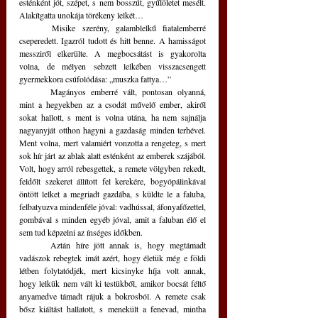
esténként jót, szépet, s nem bosszút, gyűlöletet mesélt. 
Alakítgatta unokája törékeny lelkét…
	Misike szerény, galamblelkű fiatalemberré 
cseperedett. Igazról tudott és hitt benne. A hamisságot 
messziről elkerülte. A megbocsátást is gyakorolta 
volna, de mélyen sebzett lelkében visszacsengett 
gyermekkora csúfolódása: „muszka fattya…”
	Magányos emberré vált, pontosan olyanná, 
mint a hegyekben az a csodát művelő ember, akiről 
sokat hallott, s ment is volna utána, ha nem sajnálja 
nagyanyját otthon hagyni a gazdaság minden terhével. 
Ment volna, mert valamiért vonzotta a rengeteg, s mert 
sok hír járt az ablak alatt esténként az emberek szájából. 
Volt, hogy arról rebesgettek, a remete völgyben rekedt, 
feldőlt szekeret állított fel kerekére, bogyópálinkával 
öntött lelket a megriadt gazdába, s küldte le a faluba, 
felbatyuzva mindenféle jóval: vadhússal, áfonyafőzettel, 
gombával s minden egyéb jóval, amit a faluban élő el 
sem tud képzelni az ínséges időkben.
	Aztán híre jött annak is, hogy megtámadt 
vadászok rebegtek imát azért, hogy életük még e földi 
létben folytatódjék, mert kicsinyke híja volt annak, 
hogy lelkük nem vált ki testükből, amikor bocsát féltő 
anyamedve támadt rájuk a bokrosból. A remete csak 
bősz kiáltást hallatott, s menekült a fenevad, mintha 