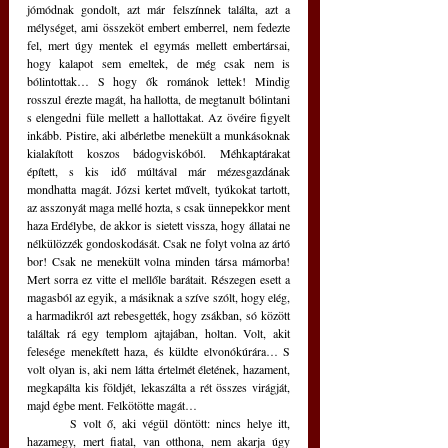
jómódnak gondolt, azt már felszínnek találta, azt a 
mélységet, ami összeköt embert emberrel, nem fedezte 
fel, mert úgy mentek el egymás mellett embertársai, 
hogy kalapot sem emeltek, de még csak nem is 
bólintottak… S hogy ők románok lettek! Mindig 
rosszul érezte magát, ha hallotta, de megtanult bólintani 
s elengedni füle mellett a hallottakat. Az övéire figyelt 
inkább. Pistire, aki albérletbe menekült a munkásoknak 
kialakított koszos bádogviskóból. Méhkaptárakat 
épített, s kis idő múltával már mézesgazdának 
mondhatta magát. Józsi kertet művelt, tyúkokat tartott, 
az asszonyát maga mellé hozta, s csak ünnepekkor ment 
haza Erdélybe, de akkor is sietett vissza, hogy állatai ne 
nélkülözzék gondoskodását. Csak ne folyt volna az ártó 
bor! Csak ne menekült volna minden társa mámorba! 
Mert sorra ez vitte el mellőle barátait. Részegen esett a 
magasból az egyik, a másiknak a szíve szólt, hogy elég, 
a harmadikról azt rebesgették, hogy zsákban, só között 
találtak rá egy templom ajtajában, holtan. Volt, akit 
felesége menekített haza, és küldte elvonókúrára… S 
volt olyan is, aki nem látta értelmét életének, hazament, 
megkapálta kis földjét, lekaszálta a rét összes virágját, 
majd égbe ment. Felkötötte magát…
	S volt ő, aki végül döntött: nincs helye itt, 
hazamegy, mert fiatal, van otthona, nem akarja úgy 