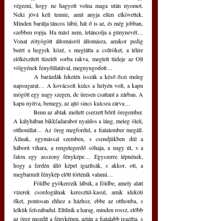
végezni, hogy ne hagyott volna maga után nyomot. 
Neki jóvá kell tennie, amit anyja ellen elkövettek. 
Minden barátja táncos lábú, hát ő is az, és még jobban, 
szebben ropja. Ha mást nem, letáncolja a gúnynevét… 
Vonat zötyögött állomásról állomásra, amikor pedig 
beért a hegyek közé, s meglátta a csűröket, a télire 
előkészített tüzelőt sorba rakva, megtelt tüdeje az Olt 
völgyének fenyőillatával, megnyugodott…
	A barázdák feketén isszák a késő őszi meleg 
napsugarat… A kovácsolt kulcs a helyén volt, a kapu 
mögött egy nagy szegen, de üresen csattant a zárban. A 
kapu nyitva, bemegy, az ajtó sincs kulcsra zárva…
	Benn az ablak mellett cserzett bőrű öregember. 
A kályhában bikkfadarabot nyaldos a láng, meleg öleli, 
otthonillat… Az öreg megfordul, a fiatalember megáll. 
Állnak, egymással szemben, s csendjükben dúl a 
háború vihara, a rengetegerdő sóhaja, a nagy út, s a 
falon egy asszony fényképe… Egyszerre lépnének, 
hogy a ferdén álló képet igazítsák, s akkor, ott, a 
megbarnult fénykép előtt történik valami…
	Földbe gyökerezik lábuk, a földbe, amely alatt 
vízerek csordogálnak keresztül-kasul, amik ideköti 
őket, pontosan ehhez a házhoz, ebbe az otthonba, s 
lelkük felszabadul. Eltűnik a harag, minden rossz, előbb 
az öreg mozdít a fényképen, aztán a fiatalabb igazítja, s 