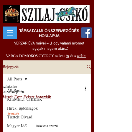
TÁRSADALMI ÖNSZERVEZŐDÉS
HONLAPJA
VERZÁR ÉVA művei – „Hogy valami nyomot
hagyjak magam után..."
VARGA DOMOKOS GYÖRGY művei
itt
és a
wikin
Bejegyzés
All Posts
szilajcsiko
All Posts
2024. szept. 28.
Verzár Éva: Fekete borozdák
KIEMELT CIKKEK
Hírek, újdonságok
ismétlés
Tisztelt Olvasó!
Magyar Idő
Részlet a szerző