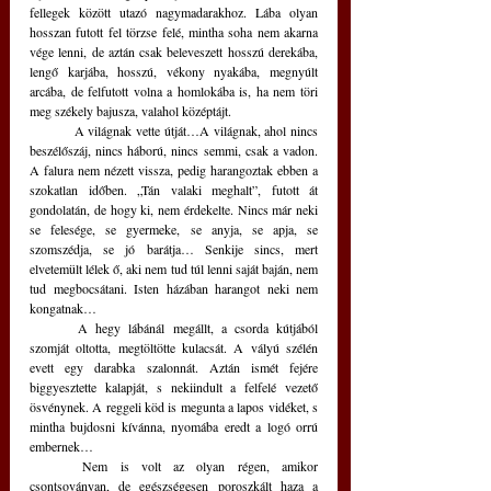
fellegek között utazó nagymadarakhoz. Lába olyan 
hosszan futott fel törzse felé, mintha soha nem akarna 
vége lenni, de aztán csak beleveszett hosszú derekába, 
lengő karjába, hosszú, vékony nyakába, megnyúlt 
arcába, de felfutott volna a homlokába is, ha nem töri 
meg székely bajusza, valahol középtájt.
	A világnak vette útját…A világnak, ahol nincs 
beszélőszáj, nincs háború, nincs semmi, csak a vadon. 
A falura nem nézett vissza, pedig harangoztak ebben a 
szokatlan időben. „Tán valaki meghalt”, futott át 
gondolatán, de hogy ki, nem érdekelte. Nincs már neki 
se felesége, se gyermeke, se anyja, se apja, se 
szomszédja, se jó barátja… Senkije sincs, mert 
elvetemült lélek ő, aki nem tud túl lenni saját baján, nem 
tud megbocsátani. Isten házában harangot neki nem 
kongatnak…
	A hegy lábánál megállt, a csorda kútjából 
szomját oltotta, megtöltötte kulacsát. A vályú szélén 
evett egy darabka szalonnát. Aztán ismét fejére 
biggyesztette kalapját, s nekiindult a felfelé vezető 
ösvénynek. A reggeli köd is megunta a lapos vidéket, s 
mintha bujdosni kívánna, nyomába eredt a logó orrú 
embernek…
	Nem is volt az olyan régen, amikor 
csontsoványan, de egészségesen poroszkált haza a 