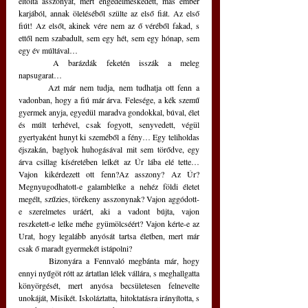
eltolta asszonyát, mert engedelmeskedett, más ember 
karjából, annak öleléséből szülte az első fiát. Az első 
fiút! Az elsőt, akinek vére nem az ő véréből fakad, s 
ettől nem szabadult, sem egy hét, sem egy hónap, sem 
egy év múltával…
	A barázdák feketén isszák a meleg 
napsugarat…
	Azt már nem tudja, nem tudhatja ott fenn a 
vadonban, hogy a fiú már árva. Felesége, a kék szemű 
gyermek anyja, egyedül maradva gondokkal, búval, élet 
és múlt terhével, csak fogyott, senyvedett, végül 
gyertyaként hunyt ki szeméből a fény… Egy teliholdas 
éjszakán, baglyok huhogásával mit sem törődve, egy 
árva csillag kíséretében lelkét az Úr lába elé tette… 
Vajon kikérdezett ott fenn?Az asszony? Az Úr? 
Megnyugodhatott-e galamblelke a nehéz földi életet 
megélt, szűzies, törékeny asszonynak? Vajon aggódott-
e szerelmetes uráért, aki a vadont bújta, vajon 
reszketett-e lelke méhe gyümölcséért? Vajon kérte-e az 
Urat, hogy legalább anyósát tartsa életben, mert már 
csak ő maradt gyermekét istápolni?
	Bizonyára a Fennvaló megbánta már, hogy 
ennyi nyűgöt rótt az ártatlan lélek vállára, s meghallgatta 
könyörgését, mert anyósa becsületesen felnevelte 
unokáját, Misikét. Iskoláztatta, hitoktatásra irányította, s 