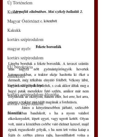
Új Történelem
Kultúra
Lármafák oltalmában. Mai székely balladák 2. 
Magyar Őstörténet
c. kötetéből
Kakukk
kortárs szépirodalom
Fekete 
borozdák
magyar nyelv
kortárs szépirodalom
Lángba borultak a fekete borozdák. A tavaszi szántás 
EU bürokrácia
után nagyra nőtt gyémántgöröngyök hevertek 
katonasorokban, a traktor ekéje hasította ki őket a 
emlékezés
dermedt, még télkábán elnyúló földből. Vékony lábú, 
kortárs szépirodalom
fagyoskodó gólyák lépdeltek, s csak akkor álltak meg a 
hegyi patak meredekre futó szélén, amikor már nem 
kortárs szépirodalom filozófia
folytatódik az ekenyom, hanem eltér, hol erre, hol arra, 
amerre a traktor utat talált magának a fordulásra.
kortárs szépirodalom
	János a kényelmesebben járható, szélesebb 
filozófia
borozdákban bandukolt, s ha a nyom valahol 
elkeskenyedett, lépett egyet, vagy ugrott kettőt. Olyan 
volt, mint a közelében csőrbe való élelmet kereső, majd 
égnek rugaszkodó gólyák, s ha nem lett volna kalap a 
fején és szőttes gúnya rajta, hasonlíthatott volna a 