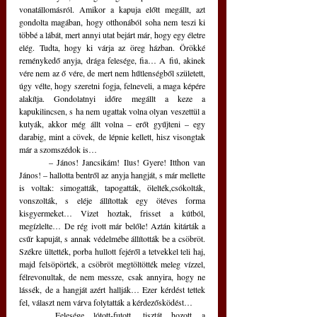
vonatállomásról. Amikor a kapuja előtt megállt, azt 
gondolta magában, hogy otthonából soha nem teszi ki 
többé a lábát, mert annyi utat bejárt már, hogy egy életre 
elég. Tudta, hogy ki várja az öreg házban. Örökké 
reménykedő anyja, drága felesége, fia… A fiú, akinek 
vére nem az ő vére, de mert nem hűtlenségből született, 
úgy vélte, hogy szeretni fogja, felneveli, a maga képére 
alakítja. Gondolatnyi időre megállt a keze a 
kapukilincsen, s ha nem ugattak volna olyan veszettül a 
kutyák, akkor még állt volna – erőt gyűjteni – egy 
darabig, mint a cövek, de lépnie kellett, hisz visongtak 
már a szomszédok is…
	– János! Jancsikám! Ilus! Gyere! Itthon van 
János! – hallotta bentről az anyja hangját, s már mellette 
is voltak: simogatták, tapogatták, ölelték,csókolták, 
vonszolták, s eléje állítottak egy ötéves forma 
kisgyermeket… Vizet hoztak, frisset a kútból, 
megízlelte… De rég ivott már belőle! Aztán kitárták a 
csűr kapuját, s annak védelmébe állították be a csöbröt. 
Székre ültették, porba hullott fejéről a tetvekkel teli haj, 
majd felsöpörték, a csöbröt megtöltötték meleg vízzel, 
félrevonultak, de nem messze, csak annyira, hogy ne 
lássék, de a hangját azért hallják… Ezer kérdést tettek 
fel, választ nem várva folytatták a kérdezősködést…
	Felesége lótott-futott, tisztát hozott a 