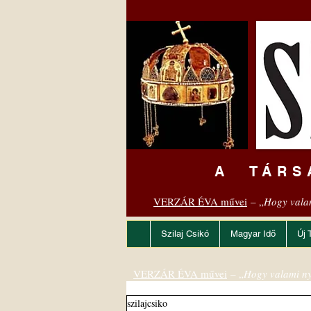
A TÁRS
VERZÁR ÉVA művei
– „
Hogy vala
Szilaj Csikó
Magyar Idő
Új 
VERZÁR ÉVA művei
– „
Hogy valami ny
szilajcsiko