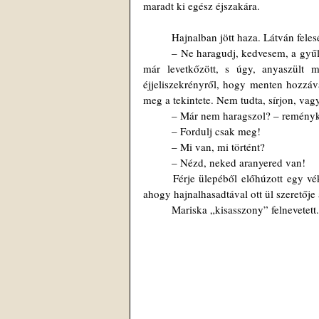
maradt ki egész éjszakára. 
	Hajnalban jött haza. Látván feles
	– Ne haragudj, kedvesem, a gyűlés után még kártyáztunk egy keveset. Hozzak neked valamit? – Közben 
már levetkőzött, s úgy, anyaszült m
éjjeliszekrényről, hogy menten hozzáv
meg a tekintete. Nem tudta, sírjon, vag
	– Már nem haragszol? – remény
	– Fordulj csak meg!
	– Mi van, mi történt? 
	– Nézd, neked aranyered van! 
	Férje ülepéből előhúzott egy vékonyka kis aranyláncot s felmutatta. Misi előtt rögtön megjelent a kép, 
ahogy hajnalhasadtával ott ül szeretője
	Mariska „kisasszony” felnevetet