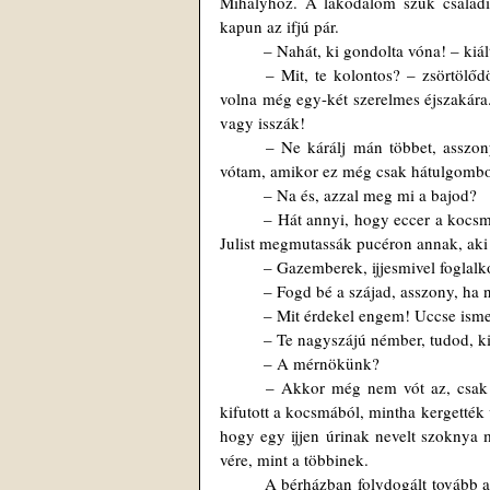
Mihályhoz. A lakodalom szűk családi k
kapun az ifjú pár.
	– Nahát, ki gondolta vóna! – kiá
	– Mit, te kolontos? – zsörtölődött rögtön az asszonya. – Hát ha szeretik egymást! –  Bizony, vágyott 
volna még egy-két szerelmes éjszakára. 
vagy isszák! 
	– Ne kárálj mán többet, asszony, tudom én, mit beszélek. Falumbeli a Misi. Én mán katonakiszolgált 
vótam, amikor ez még csak hátulgombo
	– Na és, azzal meg mi a bajod?
	– Hát annyi, hogy eccer a kocsmába fogadást kötöttek a nagy legények. Az vót a tét, hogy a ringó mellű 
Julist megmutassák pucéron annak, aki
	– Gazemberek, ijjesmivel foglal
	– Fogd bé a szájad, asszony, ha
	– Mit érdekel engem! Uccse is
	– Te nagyszájú némber, tudod, k
	– A mérnökünk?
	– Akkor még nem vót az, csak egy fiatal kakaska, s mikor meglátta a jutalmát, úgy elveresedett, úgy 
kifutott a kocsmából, mintha kergették
hogy egy ijjen úrinak nevelt szoknya 
vére, mint a többinek. 
	A bérházban folydogált tovább az élet. A szemetet elvitték, de a szagot beitták a falak. Sok minden nem 