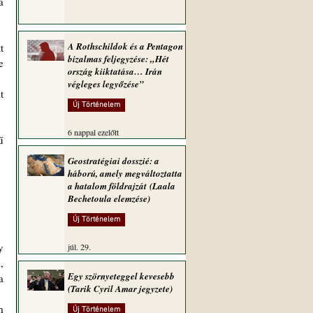
 
 
A Rothschildok és a Pentagon
bizalmas feljegyzése: „Hét
 
ország kiiktatása… Irán
végleges legyőzése”
Új Történelem
6 nappal ezelőtt
Geostratégiai dosszié: a
háború, amely megváltoztatta
a hatalom földrajzát (Laala
Bechetoula elemzése)
Új Történelem
júl. 29.
 
Egy szörnyeteggel kevesebb
 
(Tarik Cyril Amar jegyzete)
Új Történelem