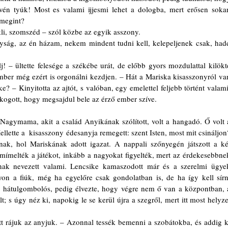
vén tyúk! Most es valami ijjesmi lehet a dologba, mert erősen sokan
 megint?
li, szomszéd – szól közbe az egyik asszony.
ber még ezért is orgonálni kezdjen. – Hát a Mariska kisasszonyról van
– Kinyitotta az ajtót, s valóban, egy emelettel feljebb történt valami,
okogott, hogy megsajdul bele az érző ember szíve.
llette a  kisasszony édesanyja remegett: szent Isten, most mit csináljon?
nak, hol Mariskának adott igazat. A nappali szőnyegén játszott a két
 mímelték a játékot, inkább a nagyokat figyelték, mert az érdekesebbnek
knak nevezett valami. Lencsike kamaszodott már és a szerelmi ügyek
yon a fiúk, még ha egyelőre csak gondolatban is, de ha így kell sírni
 a hátulgombolós, pedig élvezte, hogy végre nem ő van a központban, a
s úgy néz ki, napokig le se kerül újra a szegről, mert itt most helyzet