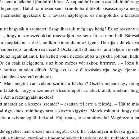
r nem a békebeli jómódról híres. A kapualjból nem a családi hintó vagy
 legénnyel. Hátul az ülésen sem krinolinba öltözött kisasszonyka megy
 házmester igyekszik ki a tavaszi napfényre, és morgolódik a kiáradó,
z –, hogy a szomszédokkal traccsoljon, se nem lát, se nem hall. Bárcsak
r megláttam, s észt, amikor kimondtam az igent. De ojjan dereka vót
emberi ész, amikor rea nézett! Osztán állt ott más es, ami teljesen elvette
de az irgalmatlanul. Bé kellett vóna nézzek abba a lyukba jobban, hátha
 én csak ízlelgettem, s az bion mézes vót akkor, brrrrrrrr… – Józsi bá
borítsa minden dühét. Még azt is az ő rovására írja, hogy éjente a
ai életet szerető emberek. 
 láttátok, hogy a szemetes elcsörömpölt az ablak alatt, anélkül, hogy
? Azt a rézangyalát nektek!
od úgy sincs, minthogy arra a koszra vigyázz. Merek eskünni, hogy már
elre a szívmelegítőt bekapd. Fújj reám, te semmirevaló! Megérezem én,
ik a halmod, riszálod a kigömbölyödött hátsódot; pedig tudhatod, hogy