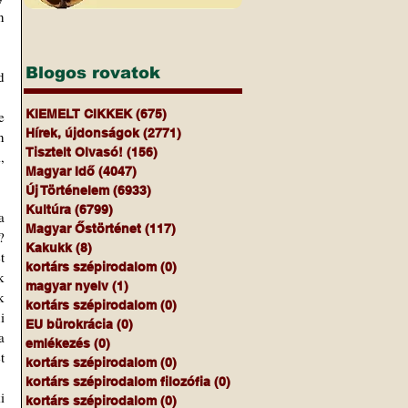
 
Blogos rovatok
KIEMELT CIKKEK
(675)
675 bejegyzés
Hírek, újdonságok
(2771)
2771 bejegyzés
 
Tisztelt Olvasó!
(156)
156 bejegyzés
 
Magyar Idő
(4047)
4047 bejegyzés
Új Történelem
(6933)
6933 bejegyzés
Kultúra
(6799)
6799 bejegyzés
Magyar Őstörténet
(117)
117 bejegyzés
 
Kakukk
(8)
8 bejegyzés
 
kortárs szépirodalom
(0)
0 bejegyzés
 
magyar nyelv
(1)
1 bejegyzés
 
kortárs szépirodalom
(0)
0 bejegyzés
 
EU bürokrácia
(0)
0 bejegyzés
 
emlékezés
(0)
0 bejegyzés
 
kortárs szépirodalom
(0)
0 bejegyzés
kortárs szépirodalom filozófia
(0)
0 bejegyzés
kortárs szépirodalom
(0)
0 bejegyzés