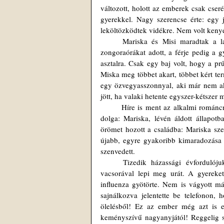
változott, holott az emberek csak cser
gyerekkel. Nagy szerencse érte: egy 
leköltözködtek vidékre. Nem volt keny
	Mariska és Misi maradtak a lakásban. A nagy szerelem lassan megszokássá vált. A fiatalasszony 
zongoraórákat adott, a férje pedig a gy
asztalra. Csak egy baj volt, hogy a pr
Miska meg többet akart, többet kért ter
egy özvegyasszonnyal, aki már nem aka
jött, ha valaki hetente egyszer-kétszer 
	Híre is ment az alkalmi románcnak, de Miska valahogy mindig kimosta magát belőle. Nem volt nehéz 
dolga: Mariska, lévén áldott állapotb
örömet hozott a családba: Mariska szem
újabb, egyre gyakoribb kimaradozása n
szenvedett.
	Tizedik házassági évfordulójuk közeledett. Azon a napon az asszonyka elhatározta, hogy finom 
vacsorával lepi meg urát. A gyereket 
influenza gyötörte. Nem is vágyott má
sajnálkozva jelentette be telefonon, 
ölelésből! Ez az ember még azt is el
keményszívű nagyanyjától! Reggelig se