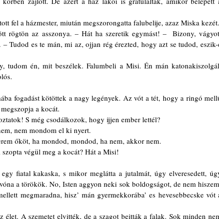
örben zajlott. De azért a ház lakói is gratuláltak, amikor belépett a
ltott fel a házmester, miután megszorongatta falubelije, azaz Miska kezét.
– Tudod es te mán, mi az, ojjan rég érezted, hogy azt se tudod, eszik-e
lós. 
 megszopja a kocát. 
koztatok! S még csodálkozok, hogy ijjen ember lettél?
 nem, nem mondom el ki nyert.
merem őköt, ha mondod, mondod, ha nem, akkor nem.
i szopta végül meg a kocát? Hát a Misi!
 vóna a törökök. No, Isten aggyon neki sok boldogságot, de nem hiszem,
mellett megmaradna, hisz’ mán gyermekkorába’ es hevesebbecske vót a