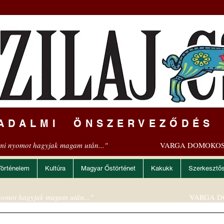
ADALMI ÖNSZERVEZŐDÉS
mi nyomot hagyjak magam után..."
VARGA DOMOKOS
Történelem
Kultúra
Magyar Őstörténet
Kakukk
Szerkesztő
omot hagyjak magam után..."
VARGA D