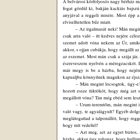
A belvárosi körfolyosós nagy bérház má
fogat gördül ki, bakján kackiás bajszú
anyjával a reggeli misére. Most épp a
elviselhetetlen bűz miatt.
	– Az irgalmasát neki! Mán megint itt hagyták a szemetet! Szagulhassuk még egy hétig! Ez az asszony es 
csak arra való – itt kedves nejére célo
szemet adott vóna nekem az Úr, amiko
akkor, s ojjan cubákja, hogy megállt az 
az eszemet. Most mán csak a szája jár, 
észreveszem nyelvén a méregzacskót. De
már megy is be a házba, hogy nejére 
kapualjba könnyítnek magukon az éjszak
	– Mán megint locsogtok, úgy-e?  Mán megint van valami szaftos a házban? Osztán mijjen nagy dolog 
hozott essze tüktököt, hogy még azt se
megállott vóna? Tán még ebéd sem lesz
	– Uram-teremtőm, mán megint itt maradt az a koszos szemét? – csattan fel erre a feleség. – Hát te mire 
való vagy, te agyalágyult? Egyéb dolg
meglátogattad a talponállót, hogy regg
hogy mit vedeltél!
	– Azt meg, azt az egyet biztos, de egyebet nem érezel mán régóta, csak ha valamilyen úrficska gyün a 
házba, akkor úgy rohansz, hogy hullámz