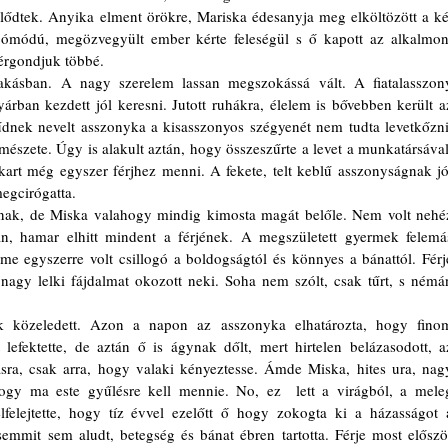
élődtek. Anyika elment örökre, Mariska édesanyja meg elköltözött a két
jómódú, megözvegyült ember kérte feleségül s ő kapott az alkalmon,
érgondjuk többé.  
árban kezdett jól keresni. Jutott ruhákra, élelem is bővebben került az
űdnek nevelt asszonyka a kisasszonyos szégyenét nem tudta levetkőzni.
mészete. Úgy is alakult aztán, hogy összeszűrte a levet a munkatársával,
rt még egyszer férjhez menni. A fekete, telt keblű asszonyságnak jól
megcirógatta.
an, hamar elhitt mindent a férjének. A megszületett gyermek felemás
e egyszerre volt csillogó a boldogságtól és könnyes a bánattól. Férje
agy lelki fájdalmat okozott neki. Soha nem szólt, csak tűrt, s némán
lefektette, de aztán ő is ágynak dőlt, mert hirtelen belázasodott, az
sra, csak arra, hogy valaki kényeztesse. Ámde Miska, hites ura, nagy
hogy ma este gyűlésre kell mennie. No, ez  lett a virágból, a meleg
felejtette, hogy tíz évvel ezelőtt ő hogy zokogta ki a házasságot a
mmit sem aludt, betegség és bánat ébren tartotta. Férje most először