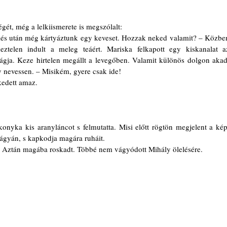
égét, még a lelkiismerete is megszólalt: 
eztelen indult a meleg teáért. Mariska felkapott egy kiskanalat az
ágja. Keze hirtelen megállt a levegőben. Valamit különös dolgon akadt
y nevessen. – Misikém, gyere csak ide!
kedett amaz.
 ágyán, s kapkodja magára ruháit.
t. Aztán magába roskadt. Többé nem vágyódott Mihály ölelésére. 