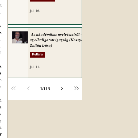
 
júl. 16.
 
 
Az akadémikus nyelvészetről –
 
az elhallgatott igazság (Hosszú
 
Zoltán írása)
 
Kultúra
júl. 11.
 
 
 
1
/
113
 
 
 
 
 