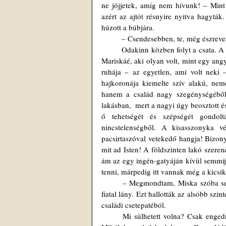
ne jöjjetek, amíg nem hívunk! – Mint 
azért az ajtót résnyire nyitva hagyták
húzott a búbjára.
	– Csendesebben, te, még észreve
	Odakinn közben folyt a csata. A nagy kérdés: ki legyen, vagy éppen ki ne legyen Mariska jövendőbelije? 
Mariskáé, aki olyan volt, mint egy angya
ruhája – az egyetlen, ami volt neki 
hajkoronája kiemelte szív alakú, nem
hanem a család nagy szegénységéből:
lakásban,  mert a nagyi úgy beosztott és
ő tehetségét és szépségét gondolt
nincstelenségből. A kisasszonyka v
pacsirtaszóval vetekedő hangja! Bizony, 
mit ad Isten! A földszinten lakó szeren
ám az egy ingén-gatyáján kívül semmij
tenni, márpedig itt vannak még a kicsik i
	– Megmondtam, Miska szóba sem jöhet! – szögezte le végül Anyika, mire eszeveszett sírásba fogott a 
fiatal lány. Ezt hallották az alsóbb szi
családi csetepatéból.  
	Mi sülhetett volna? Csak engedniük kellett a nagy szerelemnek, a lány hozzá is ment végül a kedves 