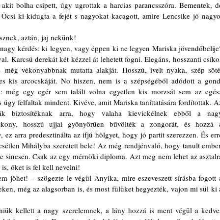
akit bolha csípett, úgy ugrottak a harcias parancsszóra. Bementek, de
. Öcsi ki-kidugta a fejét s nagyokat kacagott, amire Lencsike jó nagyot
sznek, aztán, jaj nekünk!
l. Karcsú derekát két kézzel át lehetett fogni. Elegáns, hosszanti csíkos
– még vékonyabbnak mutatta alakját. Hosszú, ívelt nyaka, szép sötét
es kis arcocskáját. No hiszen, nem is a szépségéből adódott a gond,
 még egy egér sem talált volna egyetlen kis morzsát sem az egész
 úgy felfaltak mindent. Kivéve, amit Mariska taníttatására fordítottak. Az
ák biztosítéknak arra, hogy valaha kievickélnek ebből a nagy
ékony, hosszú ujjai gyönyörűen bűvölték a zongorát, és hozzá a
ez arra predesztinálta az ifjú hölgyet, hogy jó partit szerezzen. És erre
csétlen Mihályba szeretett bele! Az még rendjénvaló, hogy tanult ember,
e sincsen. Csak az egy mérnöki diploma. Azt meg nem lehet az asztalra
s, őket is fel kell nevelni!
nteken, még az alagsorban is, és most fülüket hegyezték, vajon mi sül ki a