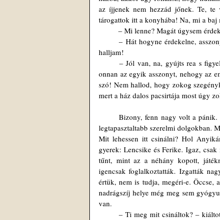
az íjjenek nem hezzád jőnek. Te, te 
tárogattok itt a konyhába! Na, mi a baj
	– Mi lenne? Magát úgysem érdek
	– Hát hogyne érdekelne, asszonyság, az én házam, nekem mindent tudni kell, kelepeljenek csak, hadd 
halljam!
	– Jól van, na, gyújts rea s figyelj! – ültette felesége a székébe urát, de előbb gyors mozdulattal kilökte 
onnan az egyik asszonyt, nehogy az em
szó! Nem hallod, hogy zokog szegényke? 
mert a ház dalos pacsirtája most úgy z
	Bizony, fenn nagy volt a pánik. Nagymama, akit a család Anyikának szólított, volt a hangadó. Ő volt a 
legtapasztaltabb szerelmi dolgokban. Me
Mit lehessen itt csinálni? Hol Anyiká
gyerek: Lencsike és Ferike. Igaz, csak
tűnt, mint az a néhány kopott, játé
igencsak foglalkoztatták. Izgatták nag
értük, nem is tudja, megéri-e. Öccse,
nadrágszíj helye még meg sem gyógyult; 
van.
	– Ti meg mit csináltok? – kiáltott rájuk az anyjuk. – Azonnal tessék bemenni a szobátokba, és addig ki 