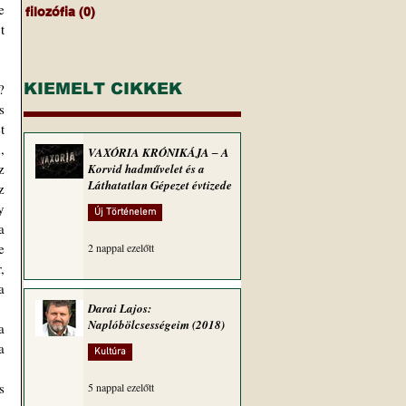
 
filozófia
(0)
0 bejegyzés
 
KIEMELT CIKKEK
 
 
 
VAXÓRIA KRÓNIKÁJA ‒ A
 
Korvid hadművelet és a
Láthatatlan Gépezet évtizede
 
 
Új Történelem
 
 
2 nappal ezelőtt
 
 
Darai Lajos:
Naplóbölcsességeim (2018)
 
Kultúra
5 nappal ezelőtt