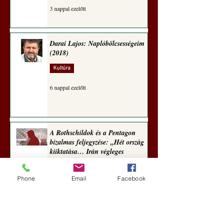
3 nappal ezelőtt
Darai Lajos: Naplóbölcsességeim
(2018)
Kultúra
6 nappal ezelőtt
A Rothschildok és a Pentagon
bizalmas feljegyzése: „Hét ország
kiiktatása… Irán végleges
legyőzése”
Új Történelem
Phone
Email
Facebook
7 nappal ezelőtt
Geostratégiai dosszié: a háború,