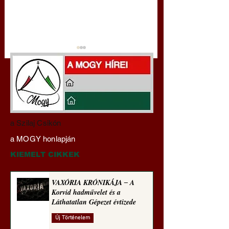
A háború kisiklott, a
Miért tabu Fauci
a Szilaj Csikón
diplomáciának nem
büntetőjogi felelős
a MOGY honlapján
maradt tere (Alastair
vonása
Crooke jegyzete)
KIEMELT CIKKEK
VAXÓRIA KRÓNIKÁJA ‒ A
Korvid hadművelet és a
Láthatatlan Gépezet évtizede
Új Történelem