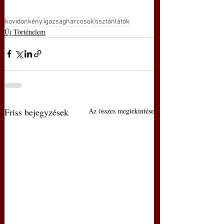
kovidönkény
igazságharcosok
tisztánlátók
Új Történelem
Friss bejegyzések
Az összes megtekintése