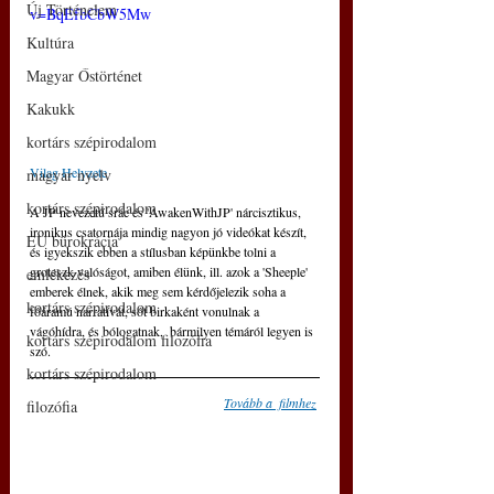
Új Történelem
v=BqEfbCbW5Mw
Kultúra
Magyar Őstörténet
Kakukk
kortárs szépirodalom
Vilag Helyzete
magyar nyelv
kortárs szépirodalom
A JP nevezetű srác és 'AwakenWithJP' nárcisztikus, 
ironikus csatornája mindig nagyon jó videókat készít, 
EU bürokrácia
és igyekszik ebben a stílusban képünkbe tolni a 
groteszk valóságot, amiben élünk, ill. azok a 'Sheeple' 
emlékezés
emberek élnek, akik meg sem kérdőjelezik soha a 
kortárs szépirodalom
főáramú narratívát, sőt birkaként vonulnak a 
vágóhídra, és bólogatnak,  bármilyen témáról legyen is 
kortárs szépirodalom filozófia
szó. 
kortárs szépirodalom
Tovább a  filmhez
filozófia