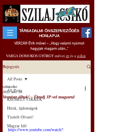
TÁRSADALMI ÖNSZERVEZŐDÉS
HONLAPJA
VERZÁR ÉVA művei – „Hogy valami nyomot
hagyjak magam után..."
VARGA DOMOKOS GYÖRGY művei
itt
és a
wikin
Bejegyzés
All Posts
szilajcsiko
All Posts
2022. nov. 14.
Vesztésre álltok! – Ébredj JP-vel magyarul
KIEMELT CIKKEK
Hírek, újdonságok
Tisztelt Olvasó!
Magyar Idő
https://www.youtube.com/watch?