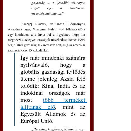
gazdaság – a fennálló viszonyok 
között ezek a követelések 
megvalósíthatatlanok.”
	Szergej Glazyev, az Orosz Tudományos 
Akadémia tagja, Vlagyimir Putyin volt főtanácsadója 
egy interjúban arra hívta fel a figyelmet, hogy ha 
megnézzük az egyes országok növekedési ütemét 1995 
óta, a kínai gazdaság 10-szeresére nőtt, míg az amerikai 
gazdaság csak 15 százalékkal. 
Így már mindenki számára 
nyilvánvaló, hogy a 
globális gazdasági fejlődés 
üteme jelenleg Ázsia felé 
tolódik: Kína, India és az 
indokínai országok már 
most 
több terméket 
állítanak elő
, mint az 
Egyesült Államok és az 
Európai Unió. 
„Ha ehhez hozzávesszük Japánt vagy 