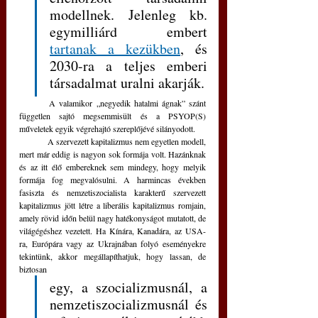
modellnek. Jelenleg kb. 
egymilliárd embert 
tartanak a kezükben
,
 és 
2030-ra a teljes emberi 
társadalmat uralni akarják. 
	A valamikor „negyedik hatalmi ágnak” szánt 
független sajtó megsemmisült és a PSYOP(S) 
műveletek egyik végrehajtó szereplőjévé silányodott.
	A szervezett kapitalizmus nem egyetlen modell, 
mert már eddig is nagyon sok formája volt. Hazánknak 
és az itt élő embereknek sem mindegy, hogy melyik 
formája fog megvalósulni. A harmincas években 
fasiszta és nemzetiszocialista karakterű szervezett 
kapitalizmus jött létre a liberális kapitalizmus romjain, 
amely rövid időn belül nagy hatékonyságot mutatott, de 
világégéshez vezetett. Ha Kínára, Kanadára, az USA-
ra, Európára vagy az Ukrajnában folyó eseményekre 
tekintünk, akkor megállapíthatjuk, hogy lassan, de 
biztosan 
egy, a szocializmusnál, a 
nemzetiszocializmusnál és 