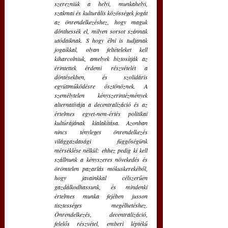
szerezniük a helyi, munkahelyi, 
szakmai és kulturális közösségek jogát 
az önrendelkezéshez, hogy maguk 
dönthessék el, milyen sorsot szánnak 
utódaiknak. S hogy élni is tudjanak 
jogaikkal, olyan feltételeket kell 
kiharcolniuk, amelyek biztosítják az 
érintettek érdemi részvételét a 
döntésekben, és szolidáris 
együttműködésre ösztönöznek. A 
személytelen kényszerintézmények 
alternatívája a decentralizáció és az 
értelmes egyet-nem-értés politikai 
kultúrájának kialakítása. Azonban 
nincs tényleges önrendelkezés 
világgazdasági függőségünk 
mérséklése nélkül: ehhez pedig ki kell 
szállnunk a kényszeres növekedés és 
örömtelen pazarlás mókuskerekéből, 
hogy javainkkal célszerűen 
gazdálkodhassunk, és mindenki 
értelmes munka fejében jusson 
tisztességes megélhetéshez. 
Önrendelkezés, decentralizáció, 
felelős részvétel, emberi léptékű 