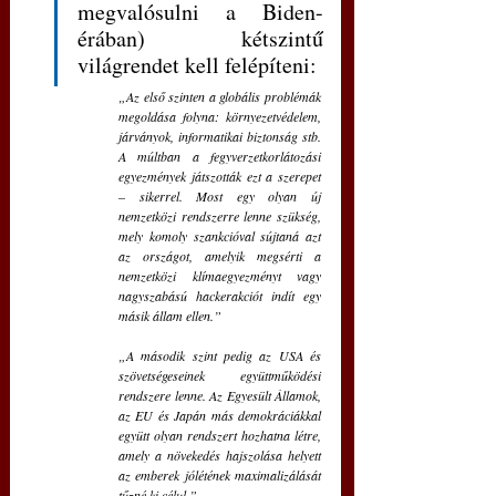
megvalósulni a Biden-
érában) kétszintű 
világrendet kell felépíteni:
„Az első szinten a globális problémák 
megoldása folyna: környezetvédelem, 
járványok, informatikai biztonság stb. 
A múltban a fegyverzetkorlátozási 
egyezmények játszották ezt a szerepet 
– sikerrel. Most egy olyan új 
nemzetközi rendszerre lenne szükség, 
mely komoly szankcióval sújtaná azt 
az országot, amelyik megsérti a 
nemzetközi klímaegyezményt vagy 
nagyszabású hackerakciót indít egy 
másik állam ellen.”
„A második szint pedig az USA és 
szövetségeseinek együttműködési 
rendszere lenne. Az Egyesült Államok, 
az EU és Japán más demokráciákkal 
együtt olyan rendszert hozhatna létre, 
amely a növekedés hajszolása helyett 
az emberek jólétének maximalizálását 
tűzné ki célul.”