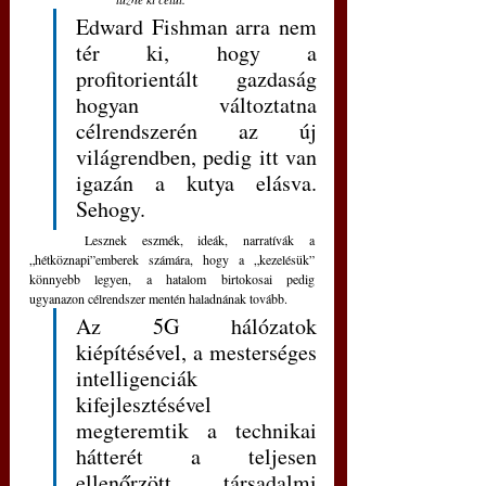
Edward Fishman arra nem 
tér ki, hogy a 
profitorientált gazdaság 
hogyan változtatna 
célrendszerén az új 
világrendben, pedig itt van 
igazán a kutya elásva. 
Sehogy. 
	Lesznek eszmék, ideák, narratívák a 
„hétköznapi”emberek számára, hogy a „kezelésük” 
könnyebb legyen, a hatalom birtokosai pedig 
ugyanazon célrendszer mentén haladnának tovább. 
Az 5G hálózatok 
kiépítésével, a mesterséges 
intelligenciák 
kifejlesztésével 
megteremtik a technikai 
hátterét a teljesen 
ellenőrzött társadalmi 