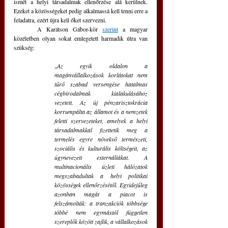
ismét a helyi társadalmak ellenőrzése alá kerülnek. 
Ezeket a közösségeket pedig alkalmassá kell tenni erre a 
feladatra, ezért újra kell őket szervezni.
	A Karátson Gábor-kör 
szerint
 a magyar 
közéletben olyan sokat emlegetett harmadik útra van 
szükség:
„
Az egyik oldalon a 
magánvállalkozások korlátokat nem 
tűrő szabad versengése hatalmas 
cégbirodalmak kialakulásához 
vezetett. Az új pénzarisztokrácia 
korrumpálta az államot és a nemzetek 
feletti szervezeteket, amelyek a helyi 
társadalmakkal fizettetik meg a 
termelés egyre növekvő természeti, 
szociális és kulturális költségeit, az 
úgynevezett externáliákat. A 
multinacionális üzleti hálózatok 
megszabadultak a helyi politikai 
közösségek ellenőrzésétől. Egyidejűleg 
azonban magát a piacot is 
felszámolták: a tranzakciók többsége 
többé nem egymástól független 
szereplők között zajlik, a vállalkozások 