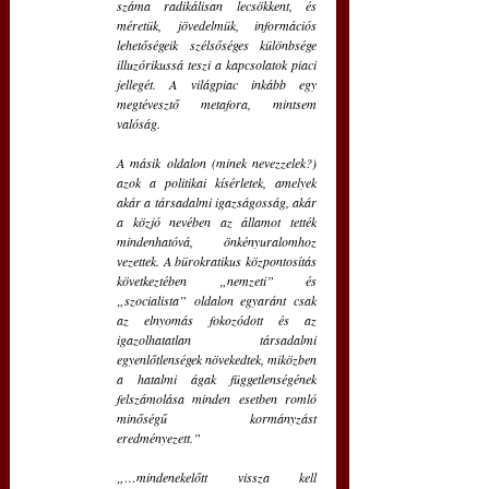
száma radikálisan lecsökkent, és 
méretük, jövedelmük, információs 
lehetőségeik szélsőséges különbsége 
illuzórikussá teszi a kapcsolatok piaci 
jellegét. A világpiac inkább egy 
megtévesztő metafora, mintsem 
valóság.
A másik oldalon (minek nevezzelek?) 
azok a politikai kísérletek, amelyek 
akár a társadalmi igazságosság, akár 
a közjó nevében az államot tették 
mindenhatóvá, önkényuralomhoz 
vezettek. A bürokratikus központosítás 
következtében „nemzeti” és 
„szocialista” oldalon egyaránt csak 
az elnyomás fokozódott és az 
igazolhatatlan társadalmi 
egyenlőtlenségek növekedtek, miközben 
a hatalmi ágak függetlenségének 
felszámolása minden esetben romló 
minőségű kormányzást 
eredményezett.”
„…mindenekelőtt vissza kell 