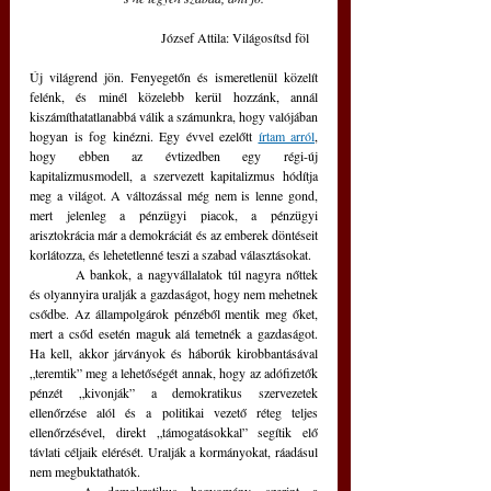
	József Attila: Világosítsd föl
Új világrend jön. Fenyegetőn és ismeretlenül közelít 
felénk, és minél közelebb kerül hozzánk, annál 
kiszámíthatatlanabbá válik a számunkra, hogy valójában 
hogyan is fog kinézni. Egy évvel ezelőtt 
írtam arról
, 
hogy ebben az évtizedben egy régi-új 
kapitalizmusmodell, a szervezett kapitalizmus hódítja 
meg a világot. A változással még nem is lenne gond, 
mert jelenleg a pénzügyi piacok, a pénzügyi 
arisztokrácia már a demokráciát és az emberek döntéseit 
korlátozza, és lehetetlenné teszi a szabad választásokat. 
	A bankok, a nagyvállalatok túl nagyra nőttek 
és olyannyira uralják a gazdaságot, hogy nem mehetnek 
csődbe. Az állampolgárok pénzéből mentik meg őket, 
mert a csőd esetén maguk alá temetnék a gazdaságot. 
Ha kell, akkor járványok és háborúk kirobbantásával 
„teremtik” meg a lehetőségét annak, hogy az adófizetők 
pénzét „kivonják” a demokratikus szervezetek 
ellenőrzése alól és a politikai vezető réteg teljes 
ellenőrzésével, direkt „támogatásokkal” segítik elő 
távlati céljaik elérését. Uralják a kormányokat, ráadásul 
nem megbuktathatók. 