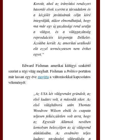
Koreát, ahol az irányítási rendszert 
hasonló elvek szerint a társadalom és 
a közjólét javításának célja köré 
integrálják, akkor elmondhatjuk, hogy 
ma már egy új gazdasági rend uralja 
a világot, és a világgazdaság 
reprodukciós központja Délkelet-
Ázsiába került. Az amerikai uralkodó 
elit ezzel természetesen nem érthet 
egyet.”
	Edward Fishman amerikai külügyi szakértő 
szerint a régi világ meghalt. Fishman a 
Politico
 portálon 
már lassan egy éve 
megírta
 a változásokkal kapcsolatos 
véleményét:
„Az USA két világrendet gründolt, az 
első kudarc volt, a második siker. Az 
első világháború után Thomas 
Woodrow Wilson elnök és csapata 
teljesen felkészületlen volt arra, hogy 
az Egyesült Államok nevében 
komolyan beleszóljon az új világrend 
alakításába. Az eredmény teljes 
kudarc: gazdasági világválság, a 