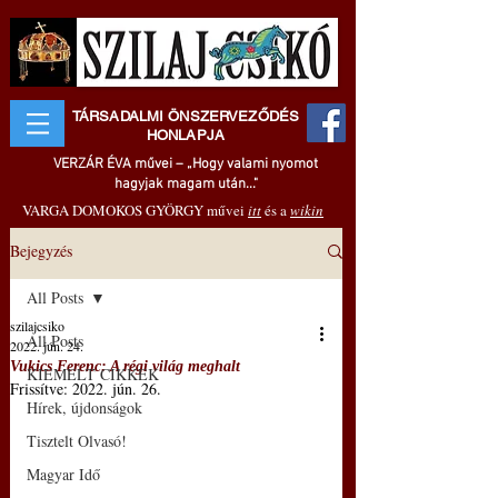
TÁRSADALMI ÖNSZERVEZŐDÉS
HONLAPJA
VERZÁR ÉVA művei – „Hogy valami nyomot
hagyjak magam után..."
VARGA DOMOKOS GYÖRGY művei
itt
és a
wikin
Bejegyzés
All Posts
szilajcsiko
All Posts
2022. jún. 24.
Vukics Ferenc: A régi világ meghalt
KIEMELT CIKKEK
Frissítve:
2022. jún. 26.
Hírek, újdonságok
Tisztelt Olvasó!
Magyar Idő