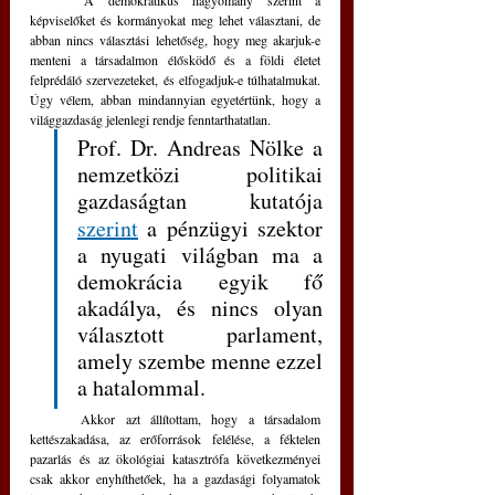
	A demokratikus hagyomány szerint a 
képviselőket és kormányokat meg lehet választani, de 
abban nincs választási lehetőség, hogy meg akarjuk-e 
menteni a társadalmon élősködő és a földi életet 
felprédáló szervezeteket, és elfogadjuk-e túlhatalmukat. 
Úgy vélem, abban mindannyian egyetértünk, hogy a 
világgazdaság jelenlegi rendje fenntarthatatlan.
Prof. Dr. Andreas Nölke a 
nemzetközi politikai 
gazdaságtan kutatója 
szerint
 a
pénzügyi szektor 
a nyugati világban ma a 
demokrácia egyik fő 
akadálya, és nincs olyan 
választott parlament, 
amely szembe menne ezzel 
a hatalommal.
	Akkor azt állítottam, hogy a társadalom 
kettészakadása, az erőforrások felélése, a féktelen 
pazarlás és az ökológiai katasztrófa következményei 
csak akkor enyhíthetőek, ha a gazdasági folyamatok 