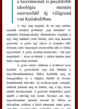
a fasizmusnál is pusztítóbb 
ideológia mentén 
szerveződő új világrend 
van kialakulóban.
	A régi világ meghalt, de mi még minden 
maradék erőnkkel próbálunk „régi életünkbe” és 
céljainkba belekapaszkodni. Hitetlenkedve fogadjuk a 
régi világ haláláról szóló híreket, mert nem akarunk 
gyászolni. A gyász egy súlyos és komplex lelki 
folyamat, mely megrengeti elszenvedője lelki és fizikai 
egyensúlyát. A gyász azonban természetes – bár igen 
megterhelő –  része az életnek, s olykor minden mást 
képes maga mögé utasítani. 
	A gyász utolsó stádiuma a leválással veszi 
kezdetét. A gyászolónak meg kell békélnie a 
megváltoztathatatlannal. Ekkor kezdődik meg az 
önmagunkhoz és a világhoz fűződő új viszony 
kialakításának időszaka. Új tevékenységek, szerepek, 
emberek jelennek meg az életben, míg a régi, közös 
minták halványodnak. A gyászoló érdeklődése egyre 
inkább a külvilág felé fordul. Terveket sző, régi, 
megvalósulatlan álmokat elevenít fel. Ebben az 
időszakban csökken a külső támogatás iránti igény, 
aktívabbá, energikusabbá, önállóbbá válik az, akit 