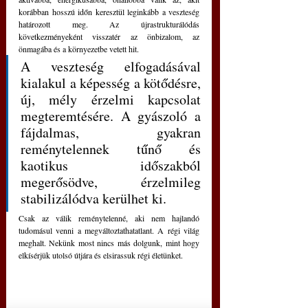
korábban hosszú időn keresztül leginkább a veszteség 
határozott meg. Az újrastrukturálódás 
következményeként visszatér az önbizalom, az 
önmagába és a környezetbe vetett hit. 
A veszteség elfogadásával 
kialakul a képesség a kötődésre, 
új, mély érzelmi kapcsolat 
megteremtésére. A gyászoló a 
fájdalmas, gyakran 
reménytelennek tűnő és 
kaotikus időszakból 
megerősödve, érzelmileg 
stabilizálódva kerülhet ki.
Csak az válik reménytelenné, aki nem hajlandó 
tudomásul venni a megváltoztathatatlant. A régi világ 
meghalt. Nekünk most nincs más dolgunk, mint hogy 
elkísérjük utolsó útjára és elsirassuk régi életünket.