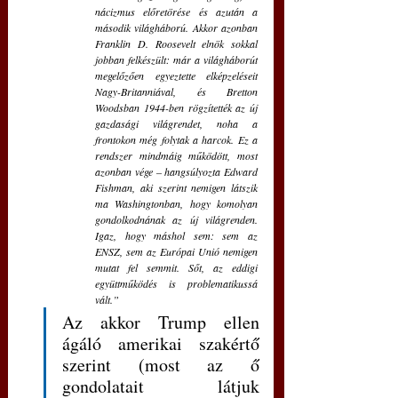
nácizmus előretörése és azután a 
második világháború. Akkor azonban 
Franklin D. Roosevelt elnök sokkal 
jobban felkészült: már a világháborút 
megelőzően egyeztette elképzeléseit 
Nagy-Britanniával, és Bretton 
Woodsban 1944-ben rögzítették az új 
gazdasági világrendet, noha a 
frontokon még folytak a harcok. Ez a 
rendszer mindmáig működött, most 
azonban vége – hangsúlyozta Edward 
Fishman, aki szerint nemigen látszik 
ma Washingtonban, hogy komolyan 
gondolkodnának az új világrenden. 
Igaz, hogy máshol sem: sem az 
ENSZ, sem az Európai Unió nemigen 
mutat fel semmit. Sőt, az eddigi 
együttműködés is problematikussá 
vált.”
Az akkor Trump ellen 
ágáló amerikai szakértő 
szerint (most az ő 
gondolatait látjuk 