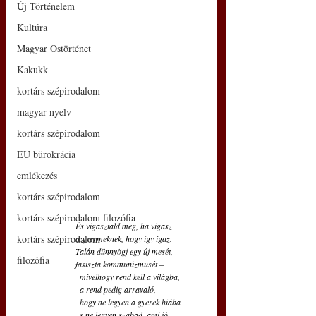
Új Történelem
–
Kultúra
Magyar Őstörténet
Kakukk
kortárs szépirodalom
magyar nyelv
kortárs szépirodalom
EU bürokrácia
emlékezés
kortárs szépirodalom
kortárs szépirodalom filozófia
És vígasztald meg, ha vigasz
kortárs szépirodalom
a gyermeknek, hogy így igaz.
Talán dünnyögj egy új mesét,
filozófia
fasiszta kommunizmusét –
  mivelhogy rend kell a világba,
  a rend pedig arravaló,
  hogy ne legyen a gyerek hiába
  s ne legyen szabad, ami jó.