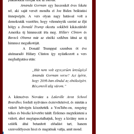
Amanda Gorman
 egy huszonkét éves fekete 
nő, aki saját versét mondta el Joe Biden beiktatási 
ünnepségén. A vers olyan nagy hatással volt a 
demokraták vezetőire, hogy véleményük szerint az ifjú 
hölgy a 
Donald Trump
 okozta sokkból kikászálódó 
Amerika új himnuszát írta meg. 
Hillary Clinton 
és 
Barack Obama 
már az elnöki székben látná az új 
himnusz megalkotóját. 
	A Donald Trumppal szemben öt éve 
alulmaradó Hillary Clinton így nyilatkozott a vers 
meghallgatása után:
„Hát nem volt egyszerűen lenyűgöző 
Amanda Gorman verse? Azt ígérte, 
hogy 2036-ban elindul az elnökségért. 
Részemről alig várom.”
A kilencéves Novalee a 
Lakeville Area School 
Boardhoz
 fordult nyilvános észrevételeivel, és miután a 
videót hétvégén közzétették a YouTube-on, rengeteg 
lelkes és büszke követőre talált. Érdemes megtekinteni a 
videót, ahol megtapasztalhatjuk, hogy a kislány nem a 
szülők által betanított előadást tart, hanem 
szenvedélyesen hiszi és magáénak vallja, amit mond. 