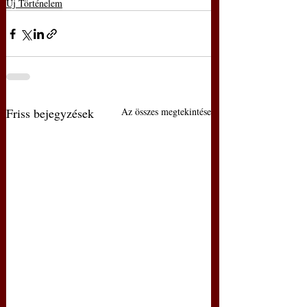
Új Történelem
Friss bejegyzések
Az összes megtekintése