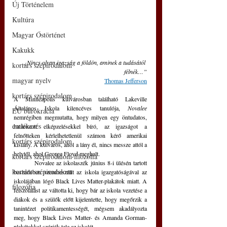
Új Történelem
Kultúra
Magyar Őstörténet
Kakukk
„Nincs olyan igazság a földön, aminek a tudásától 
kortárs szépirodalom
félnék…”
magyar nyelv
Thomas Jefferson
kortárs szépirodalom
A Minneapolis külvárosban található Lakeville 
Általános Iskola kilencéves tanulója, 
Novalee 
EU bürokrácia
nemrégiben megmutatta, hogy milyen egy öntudatos, 
emlékezés
határozott elképzelésekkel bíró, az igazságot a 
felnőtteken kérlelhetetlenül számon kérő amerikai 
kortárs szépirodalom
kislány. A külváros, ahol a lány él, nincs messze attól a 
helytől, ahol George Floyd meghalt.
kortárs szépirodalom filozófia
	Novalee az iskolaszék június 8-i ülésén tartott 
kortárs szépirodalom
beszédében szembeszállt az iskola igazgatóságával az 
iskolájában lógó Black Lives Matter-plakátok miatt. A 
filozófia
felszólalást az váltotta ki, hogy bár az iskola vezetése a 
diákok és a szülők előtt kijelentette, hogy megőrzik a 
tanintézet politikamentességét, mégsem akadályozta 
meg, hogy Black Lives Matter- és Amanda Gorman-
plakátokkal szórják tele az iskolát. 