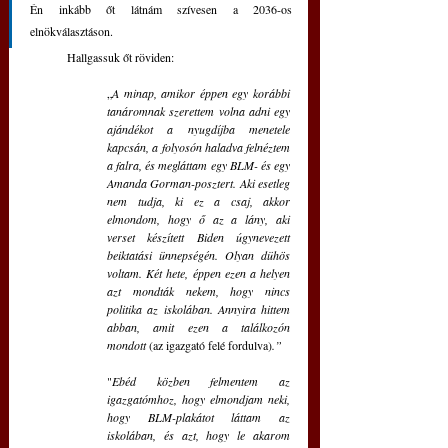
Én inkább őt látnám szívesen a 2036-os 
elnökválasztáson. 
	Hallgassuk őt röviden: 
„
A minap, amikor éppen egy korábbi 
tanáromnak szerettem volna adni egy 
ajándékot a nyugdíjba menetele 
kapcsán, a folyosón haladva felnéztem 
a falra, és megláttam egy BLM- és egy 
Amanda Gorman-posztert. Aki esetleg 
nem tudja, ki ez a csaj, akkor 
elmondom, hogy ő az a lány, aki 
verset készített Biden úgynevezett 
beiktatási ünnepségén. Olyan dühös 
voltam. Két hete, éppen ezen a helyen 
azt mondták nekem, hogy nincs 
politika az iskolában. Annyira hittem 
abban, amit ezen a találkozón 
mondott 
(az igazgató felé fordulva)
.”
"
Ebéd közben felmentem az 
igazgatómhoz, hogy elmondjam neki, 
hogy BLM-plakátot láttam az 
iskolában, és azt, hogy le akarom 