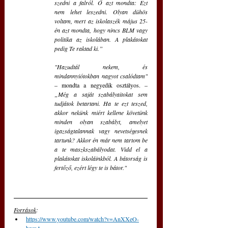
szedni a falról. Ő azt mondta: Ezt 
nem lehet leszedni. Olyan dühös 
voltam, mert az iskolaszék május 25-
én azt mondta, hogy nincs BLM vagy 
politika az iskolában. A plakátokat 
pedig Te raktad ki.”
"Hazudtál nekem, és 
mindannyiótokban nagyot csalódtam"
– mondta a negyedik osztályos. – 
„Még a saját szabályaitokat sem 
tudjátok betartani. Ha te ezt teszed, 
akkor nekünk miért kellene követünk 
minden olyan szabályt, amelyet 
igazságtalannak vagy nevetségesnek 
tartunk? Akkor én már nem tartom be 
a te maszkszabályodat. Vidd el a 
plakátokat iskoláinkból. A bátorság is 
fertőző, ezért légy te is bátor."
Források
:
https://www.youtube.com/watch?v=AnXXeO-