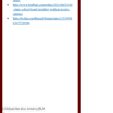
bpmA
https://www.breitbart.com/politics/2021/06/23/girl
-slams-school-board-installing-political-posters-
campus/
https://twitter.com/BarackObama/status/13519956
63475728386
USA
balliberális önkény
BLM