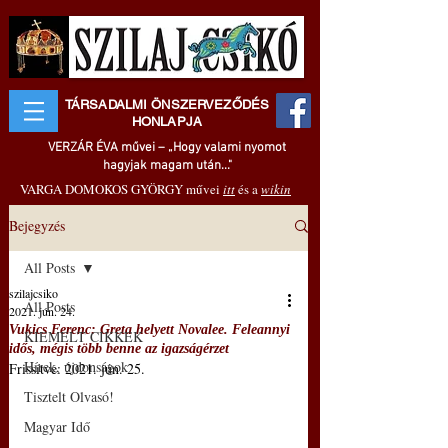
TÁRSADALMI ÖNSZERVEZŐDÉS
HONLAPJA
VERZÁR ÉVA művei – „Hogy valami nyomot
hagyjak magam után..."
VARGA DOMOKOS GYÖRGY művei
itt
és a
wikin
Bejegyzés
All Posts
szilajcsiko
All Posts
2021. jún. 24.
Vukics Ferenc: Greta helyett Novalee. Feleannyi
KIEMELT CIKKEK
idős, mégis több benne az igazságérzet
Hírek, újdonságok
Frissítve:
2021. jún. 25.
Tisztelt Olvasó!
Magyar Idő