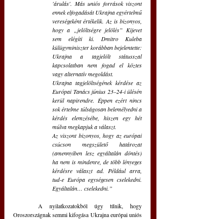
'árulás'. Más uniós források viszont 
ennek elfogadását Ukrajna egyértelmű 
vereségeként értékelik. Az is bizonyos, 
hogy a „jelöltségre jelölés” Kijevet 
sem elégíti ki. Dmitro Kuleba 
külügyminiszter korábban bejelentette: 
Ukrajna a tagjelölt státusszal 
kapcsolatban nem fogad el köztes 
vagy alternatív megoldást.
Ukrajna tagjelöltségének kérdése az 
Európai Tanács június 23–24-i ülésén 
kerül napirendre. Éppen ezért nincs 
sok értelme túlságosan belemélyedni a 
kérdés elemzésébe, hiszen egy hét 
múlva megkapjuk a választ.
Az viszont bizonyos, hogy az európai 
csúcson megszülető határozat 
(amennyiben lesz egyáltalán döntés) 
ha nem is mindenre, de több lényeges 
kérdésre választ ad. Például arra, 
tud-e Európa egységesen cselekedni. 
Egyáltalán… cselekedni.”
	A nyilatkozatokból úgy tűnik, hogy 
Oroszországnak semmi kifogása Ukrajna európai uniós 