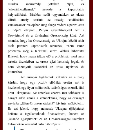
minden szomszédja jólétben éljen, és 
“elkerülhetetlennek” nevezte a kapcsolatok 
helyreállítását. Bírálóan szólt ugyanakkor az ukrán 
elitről, amely szerinte az ország “civilizációs 
választásától” valójában meg akarja védeni a pénzt, amit 
a néptől ellopott. Putyin egyenlőségjelet tett a 
Szovjetunió és a történelmi Oroszország közé. Azt 
mondta, hogy ha Oroszország és Ukrajna között akár 
csak partneri kapcsolatok lennének, “nem lenne 
probléma még a Krímmel sem”. Abban hibáztatta 
Kijevet, hogy maga idézte elő a problémát, mert nem 
tartotta tiszteletben az orosz ajkú lakosság jogait, és 
nem viszonyult tisztelettel az orosz nyelvhez és 
kultúrához.
	Az európai tagállamok számára az a nagy 
kérdés, hogy egy pozitív elbírálás esetén mit is 
kezdenek egy ilyen militarizált, szélsőséges eszmék által 
uralt Ukrajnával. Az amerikai vezetés már többször is 
hangot adott annak a szándékának, hogy az országot 
egyfajta „Ellen-Oroszországként” kívánja működtetni. 
Ez azt jelenti, hogy nemcsak Ukrajna újjáépítését 
kellene a tagállamoknak finanszírozni, hanem az 
„állandó újjáépítését” és az Oroszországgal szemben 
évtizedeken keresztül tartó háborúját is.