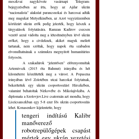
moszkvai nagykövete vasárnapi Telegram-
bejegyzésében az írta, hogy az Ajdar ukrán 
“nacionalista” alakulat parancsnokai és harcosai adták 
meg magukat Metyelkinében, az Azot vegyizüzemben 
körülzárt ukrán erők pedig jelezték, hogy készek a 
tárgyalások folytatására. Ramzan Kadirov csecsen 
vezető azzal vádolta meg a létesítményben lévő ukrán 
erőket, hogy a civileknek, akiket maguk mellett 
tartanak, nem szóltak, hogy napok óta szabadon 
elvonulhatnának a számukra megnyitott humanitárius 
folyosón.
	A szakadárok “jelentősen” előrenyomultak 
Artemivszk (2015 óta Bahmut) irányába és hét 
kilométerre közelítették meg a várost. A Popaszna 
irányában lévő Zolotében utcai harcokat folytatnak, 
bekerítettek egy ukrán csoportosulást Hirszkében, 
valamint behatoltak Nirkovébe és Mikolajivkába. A 
diplomata a Szolovjov.Live csatornán azt mondta, hogy 
Liszicsanszkban egy 5-8 ezer fős ukrán csoportosulás 
lehet. Konasenkov kijelentette, hogy 
tengeri indítású Kalibr 
manőverező 
robotrepülőgépek csapást 
mértek egy ukrán vezetési 