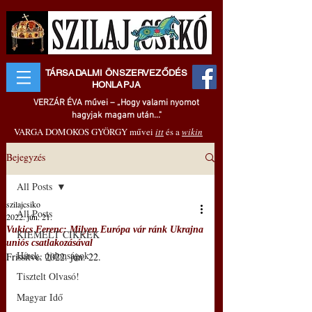
TÁRSADALMI ÖNSZERVEZŐDÉS
HONLAPJA
VERZÁR ÉVA művei – „Hogy valami nyomot
hagyjak magam után..."
VARGA DOMOKOS GYÖRGY művei
itt
és a
wikin
Bejegyzés
All Posts
szilajcsiko
All Posts
2022. jún. 21.
Vukics Ferenc: Milyen Európa vár ránk Ukrajna
KIEMELT CIKKEK
uniós csatlakozásával
Hírek, újdonságok
Frissítve:
2022. jún. 22.
Tisztelt Olvasó!
Magyar Idő