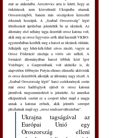
már az alakulatba. Aresztovics arra is kitért, hogy az 
önkéntesek nem közvetlenül Ukrajnába utaznak 
Oroszországból, hanem más országokon keresztül 
érkeznek hozzájuk. A „Szabad Oroszország” légió 
létrehozását áprilisban jelentették be az ukránok. Az 
állomány első néhány tagja dezertált orosz katona volt, 
akik még az orosz fegyveres erők által használt VKBO-
egyenruhában kezdték meg a harcot az ukránok oldalán. 
Jelképük egy fehér-kék-fehér sávos zászló, vagyis az 
Orosz Föderáció zászlaja a vörös sáv nélkül. A 
formáció állományában harcol többek közt Igor 
Volobujev, a Gazprombank volt alelnöke is, de 
alapvetően többnyire Putyin-ellenes ellenzéki aktivisták 
és orosz dezertőrök alkotják az állomány nagy részét. A 
„Szabad Oroszország légió” harci cselekmények során 
már orosz hadifoglyok ejtését és orosz katonai 
járművek megsemmisítését is jelentette. Az amerikai 
elképzelések szerint ez a csoport lehet majd a magja 
annak a katonai erőnek, akik jelentős szerepet 
játszhatnak majd egy „orosz rendszerváltozásban”.
Ukrajna tagságával az 
Európai Unió egy 
Oroszország elleni 