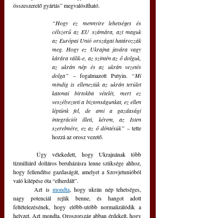
összeszerelő gyártás” megvalósítható. 
“Hogy ez mennyire lehetséges és 
célszerű az EU számára, azt maguk 
az Európai Unió országai határozzák 
meg. Hogy ez Ukrajna javára vagy 
kárára válik-e, az szintén az ő dolguk, 
az ukrán nép és az ukrán vezetés 
dolga” 
– fogalmazott Putyin. 
“Mi 
mindig is elleneztük az ukrán terület 
katonai birtokba vételét, mert ez 
veszélyezteti a biztonságunkat, ez ellen 
léptünk fel, de ami a gazdasági 
integrációt illeti, kérem, az Isten 
szerelmére, ez az ő döntésük”
 – tette 
hozzá az orosz vezető. 
	Úgy vélekedett, hogy Ukrajnának több 
tízmilliárd dolláros beruházásra lenne szüksége ahhoz, 
hogy fellendítse gazdaságát, amelyet a Szovjetunióból 
való kilépése óta “elherdált”. 
	Azt is 
mondta
, hogy ukrán nép tehetséges, 
nagy potenciál rejlik benne, és hangot adott 
feltételezésének, hogy előbb-utóbb normalizálódik a 
helyzet. Azt mondta, Oroszország abban érdekelt, hogy 