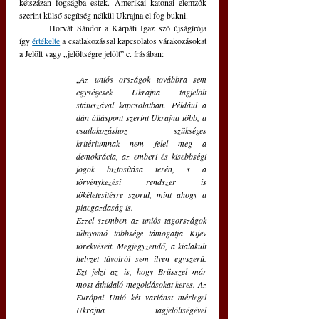
kétszázan fogságba estek. Amerikai katonai elemzők 
szerint külső segítség nélkül Ukrajna el fog bukni.
	Horvát Sándor a Kárpáti Igaz szó újságírója 
így 
értékelte
 a csatlakozással kapcsolatos várakozásokat 
a Jelölt vagy „jelöltségre jelölt” c. írásában: 
„
Az uniós országok továbbra sem 
egységesek Ukrajna tagjelölt 
státuszával kapcsolatban. Például a 
dán álláspont szerint Ukrajna több, a 
csatlakozáshoz szükséges 
kritériumnak nem felel meg a 
demokrácia, az emberi és kisebbségi 
jogok biztosítása terén, s a 
törvénykezési rendszer is 
tökéletesítésre szorul, mint ahogy a 
piacgazdaság is.
Ezzel szemben az uniós tagországok 
túlnyomó többsége támogatja Kijev 
törekvéseit. Megjegyzendő, a kialakult 
helyzet távolról sem ilyen egyszerű. 
Ezt jelzi az is, hogy Brüsszel már 
most áthidaló megoldásokat keres. Az 
Európai Unió két variánst mérlegel 
Ukrajna tagjelöltségével 