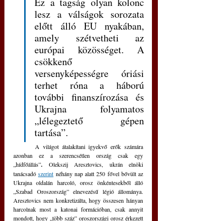
Ez a tagság olyan kolonc 
lesz a válságok sorozata 
előtt álló EU nyakában, 
amely szétvetheti az 
európai közösséget. A 
csökkenő 
versenyképességre óriási 
terhet róna a háború 
további finanszírozása és 
Ukrajna folyamatos 
„lélegeztető gépen 
tartása”. 
	A világot átalakítani igyekvő erők számára 
azonban ez a szerencsétlen ország csak egy 
„hídfőállás”
. 
Olekszij Aresztovics, ukrán elnöki 
tanácsadó 
szerint
 néhány nap alatt 250 fővel bővült az 
Ukrajna oldalán harcoló, orosz önkéntesekből álló 
„Szabad Oroszország” elnevezésű légió állománya. 
Aresztovics nem konkretizálta, hogy összesen hányan 
harcolnak most a katonai formációban, csak annyit 
mondott, hogy „több száz” oroszországi orosz érkezett 