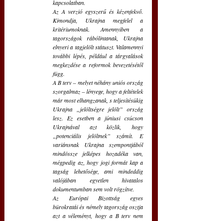
kapcsolatban.
Az A verzió egyszerű és kézenfekvő. 
Kimondja, Ukrajna megfelel a 
kritériumoknak. Amennyiben a 
tagországok rábólintanak, Ukrajna 
elnyeri a tagjelölt státuszt. Valamennyi 
további lépés, például a tárgyalások 
megkezdése a reformok bevezetésétől 
függ.
A B terv – melyet néhány uniós ország 
szorgalmaz – lényege, hogy a feltételek 
már most elhangzanak, s teljesítésükig 
Ukrajna „jelöltségre jelölt” ország 
lesz. Ez esetben a júniusi csúcson 
Ukrajnával azt közlik, hogy 
„potenciális jelöltnek” számít. E 
variánsnak Ukrajna szempontjából 
mindössze jelképes hozadéka van, 
mégpedig az, hogy jogi formát kap a 
tagság lehetősége, ami mindeddig 
valójában egyetlen hivatalos 
dokumentumban sem volt rögzítve.
Az Európai Bizottság egyes 
bürokratái és némely tagország osztja 
azt a véleményt, hogy a B terv nem 