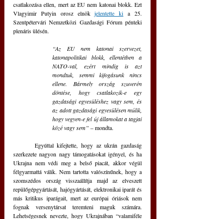
csatlakozása ellen, mert az EU nem katonai blokk. Ezt 
Vlagyimir Putyin orosz elnök 
jelentette ki
 a 25. 
Szentpétervári Nemzetközi Gazdasági Fórum pénteki 
plenáris ülésén. 
“Az EU nem katonai szervezet, 
katonapolitikai blokk, ellentétben a 
NATO-val, ezért mindig is azt 
mondtuk, semmi kifogásunk nincs 
ellene. Bármely ország szuverén 
döntése, hogy csatlakozik-e egy 
gazdasági egyesüléshez vagy sem, és 
az adott gazdasági egyesülésen múlik, 
hogy vegyen-e fel új államokat a tagjai 
közé vagy sem”
 – mondta. 
	Egyúttal kifejtette, hogy az ukrán gazdaság 
szerkezete nagyon nagy támogatásokat igényel, és ha 
Ukrajna nem védi meg a belső piacát, akkor végül 
félgyarmattá válik. Nem tartotta valószínűnek, hogy a 
szomszédos ország visszaállítja majd az elveszett 
repülőgépgyártását, hajógyártását, elektronikai iparát és 
más kritikus iparágait, mert az európai óriások nem 
fognak versenytársat teremteni maguk számára. 
Lehetségesnek nevezte, hogy Ukrajnában “valamiféle 