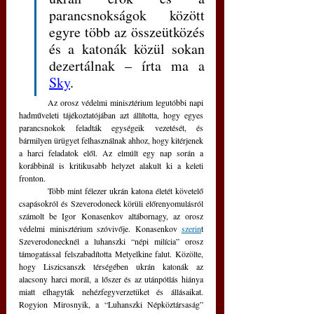
parancsnokságok között 
egyre több az összeütközés 
és a katonák közül sokan 
dezertálnak – írta ma a 
Sky
. 
	Az orosz védelmi minisztérium legutóbbi napi 
hadműveleti tájékoztatójában azt állította, hogy egyes 
parancsnokok feladták egységeik vezetését, és 
bármilyen ürügyet felhasználnak ahhoz, hogy kitérjenek 
a harci feladatok elől. Az elmúlt egy nap során a 
korábbinál is kritikusabb helyzet alakult ki a keleti 
fronton.
	Több mint félezer ukrán katona életét követelő 
csapásokról és Szeverodoneck körüli előrenyomulásról 
számolt be Igor Konasenkov altábornagy, az orosz 
védelmi minisztérium szóvivője. Konasenkov 
szerin
t 
Szeverodonecknél a luhanszki “népi milícia” orosz 
támogatással felszabadította Metyelkine falut. Közölte, 
hogy Liszicsanszk térségében ukrán katonák az 
alacsony harci morál, a lőszer és az utánpótlás hiánya 
miatt elhagyták nehézfegyverzetüket és állásaikat. 
Rogyion Mirosnyik, a “Luhanszki Népköztársaság” 