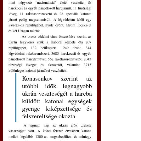
mint négyszáz “nacionalista” életét vesztette, tíz 
harckocsi és egyéb páncélozott harcjármű, 11 tüzérségi 
löveg, 11 rakétasorozatvető és 28 speciális katonai 
jármű pedig megsemmisült. A légvédelem lelőtt egy 
Szu-25-ös repülőgépet, nyolc drónt, három Tocska-U 
és két Uragan rakétát.
	Az orosz védelmi tárca összesítése szerint az 
ukrán fegyveres erők a háború kezdete óta 207 
repülőgépet, 132 helikoptert, 1249 drónt, 344 
légvédelmi rakétarendszert, 3683 harckocsit és egyéb 
páncélozott harcjárművet, 562 rakétasorozatvetőt, 2043 
tüzérségi löveget és aknavetőt, valamint 3715 
különleges katonai járművet veszítettek.
Konasenkov szerint az 
utóbbi idők legnagyobb 
ukrán veszteségét a harcba 
küldött katonai egységek 
gyenge kiképzettsége és 
felszereltsége okozta.
	A tegnapi nap az ukrán erők „fekete 
vasárnapja” volt. A közel félezer elvesztett katona 
mellett legalább 1300-an megsebesültek és mintegy 