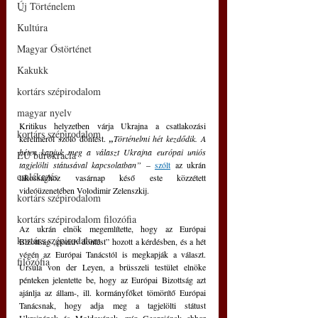
Új Történelem
–
Kultúra
Magyar Őstörténet
Kakukk
kortárs szépirodalom
magyar nyelv
Kritikus helyzetben várja Ukrajna a csatlakozási 
kortárs szépirodalom
kérelméről szóló döntést.
 „
Történelmi hét kezdődik. A 
héten kapjuk meg a választ Ukrajna európai uniós 
EU bürokrácia
tagjelölti státusával kapcsolatban” 
– 
szólt
 az ukrán 
emlékezés
lakossághoz vasárnap késő este közzétett 
videóüzenetében Volodimir Zelenszkij. 
kortárs szépirodalom
kortárs szépirodalom filozófia
Az ukrán elnök megemlítette, hogy az Európai 
kortárs szépirodalom
Bizottság „pozitív döntést” hozott a kérdésben, és a hét 
végén az Európai Tanácstól is megkapják a választ. 
filozófia
Ursula von der Leyen, a brüsszeli testület elnöke 
pénteken jelentette be, hogy az Európai Bizottság azt 
ajánlja az állam-, ill. kormányfőket tömörítő Európai 
Tanácsnak, hogy adja meg a tagjelölti státust 