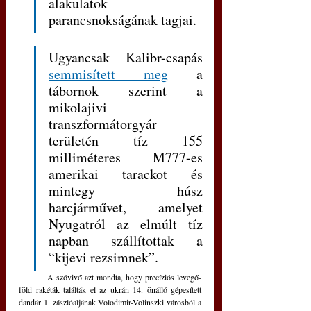
alakulatok 
parancsnokságának tagjai.
Ugyancsak Kalibr-csapás 
semmisített meg
 a 
tábornok szerint a 
mikolajivi 
transzformátorgyár 
területén tíz 155 
milliméteres M777-es 
amerikai tarackot és 
mintegy húsz 
harcjárművet, amelyet 
Nyugatról az elmúlt tíz 
napban szállítottak a 
“kijevi rezsimnek”.
	A szóvivő azt mondta, hogy precíziós levegő-
föld rakéták találták el az ukrán 14. önálló gépesített 
dandár 1. zászlóaljának Volodimir-Volinszki városból a 