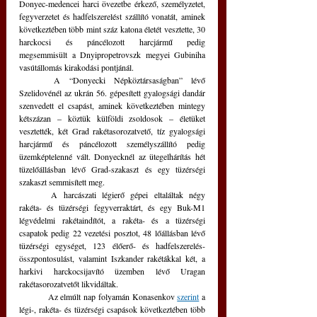
Donyec-medencei harci övezetbe érkező, személyzetet, 
fegyverzetet és hadfelszerelést szállító vonatát, aminek 
következtében több mint száz katona életét vesztette, 30 
harckocsi és páncélozott harcjármű pedig 
megsemmisült a Dnyipropetrovszk megyei Gubiniha 
vasútállomás kirakodási pontjánál.
	A “Donyecki Népköztársaságban” lévő 
Szelidovénél az ukrán 56. gépesített gyalogsági dandár 
szenvedett el csapást, aminek következtében mintegy 
kétszázan – köztük külföldi zsoldosok – életüket 
vesztették, két Grad rakétasorozatvető, tíz gyalogsági 
harcjármű és páncélozott személyszállító pedig 
üzemképtelenné vált. Donyecknél az ütegelhárítás hét 
tüzelőállásban lévő Grad-szakaszt és egy tüzérségi 
szakaszt semmisített meg.
	A harcászati légierő gépei eltaláltak négy 
rakéta- és tüzérségi fegyverraktárt, és egy Buk-M1 
légvédelmi rakétaindítót, a rakéta- és a tüzérségi 
csapatok pedig 22 vezetési posztot, 48 lőállásban lévő 
tüzérségi egységet, 123 élőerő- és hadfelszerelés-
összpontosulást, valamint Iszkander rakétákkal két, a 
harkivi harckocsijavító üzemben lévő Uragan 
rakétasorozatvetőt likvidáltak.
	Az elmúlt nap folyamán Konasenkov 
szerint
 a 
légi-, rakéta- és tüzérségi csapások következtében több 