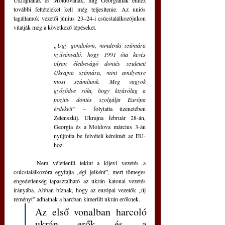
Ukrajnának és Moldovának, míg Georgiának ehhez 
további feltételeket kell még teljesítenie. Az uniós 
tagállamok vezetői június 23–24-i csúcstalálkozójukon 
vitatják meg a következő lépéseket.
„Úgy gondolom, mindenki számára 
nyilvánvaló, hogy 1991 óta kevés 
olyan életbevágó döntés született 
Ukrajna számára, mint amilyenre 
most számítunk. Meg vagyok 
győződve róla, hogy kizárólag a 
pozitív döntés szolgálja Európa 
érdekeit” 
– folytatta üzenetében 
Zelenszkij. Ukrajna február 28-án, 
Georgia és a Moldova március 3-án 
nyújtotta be felvételi kérelmét az EU-
hoz.
	Nem véletlenül tekint a kijevi vezetés a 
csúcstalálkozóra egyfajta „égi jelként”, mert tömeges 
engedetlenség tapasztalható az ukrán katonai vezetés 
irányába. Abban bíznak, hogy az európai vezetők „új 
reményt” adhatnak a harcban kimerült ukrán erőknek. 
Az első vonalban harcoló 
ukrán erők és a 