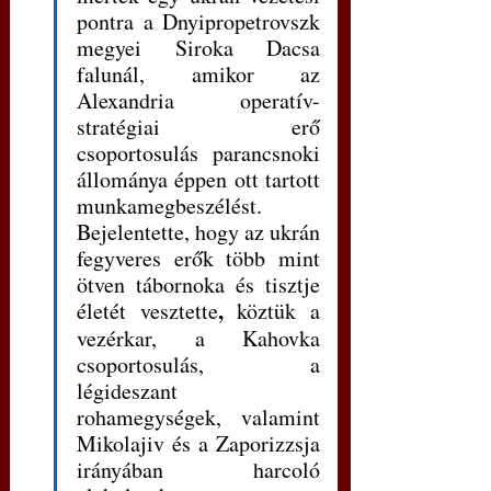
pontra a Dnyipropetrovszk 
megyei Siroka Dacsa 
falunál, amikor az 
Alexandria operatív-
stratégiai erő 
csoportosulás parancsnoki 
állománya éppen ott tartott 
munkamegbeszélést. 
Bejelentette, hogy az ukrán 
fegyveres erők több mint 
ötven tábornoka és tisztje 
, 
életét vesztette
köztük a 
vezérkar, a Kahovka 
csoportosulás, a 
légideszant 
rohamegységek, valamint 
Mikolajiv és a Zaporizzsja 
irányában harcoló 