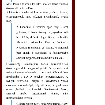
Most térjünk át arra a területre, ahol az illúzió valóban 
összeomlik: a termelésre.
A háborúkat nem hisztérikus beszédek, színházi bravúr, 
csúcstalálkozók vagy erkölcsi nyilatkozatok nyerik 
meg.
A háborúkat a termelés nyeri meg – acél, 
gránátok, kritikus ásványi anyagokhoz való 
hozzáférés, drónok, logisztika és a brutális 
átbocsátási aritmetika. Ezen a fronton a 
Nyugatot rúgkapálva és sikoltozva rángatták 
bele annak a valóságnak a felismerésébe, 
amelyet megpróbáltak mémekkel eltüntetni.
Oroszország katonai-ipari bázisa bürokratikusan 
összezsugorodott, megkeményedett és nyomás alatt 
méretarányosan növekedett – ma már többszörösen 
meghaladja a NATO kollektív lőszertermelését. A 
nyugati tisztviselők maguk is kénytelenek voltak 
elismerni a különbséget, még akkor is, ha igyekeznek 
olyan jövőbeli felzárkózási ütemterveket ígérni, 
amelyek inkább vágyálomnak tűnnek, mint 
megvalósítható tervnek.
Összefoglalva: míg Oroszország termel, Nagy-