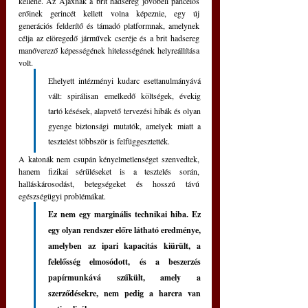
kellene. Az Ajaxnak a brit hadsereg jövőbeli páncélos 
erőinek gerincét kellett volna képeznie, egy új 
generációs felderítő és támadó platformnak, amelynek 
célja az elöregedő járművek cseréje és a brit hadsereg 
manőverező képességének hitelességének helyreállítása 
volt.
Ehelyett intézményi kudarc esettanulmányává 
vált: spirálisan emelkedő költségek, évekig 
tartó késések, alapvető tervezési hibák és olyan 
gyenge biztonsági mutatók, amelyek miatt a 
tesztelést többször is felfüggesztették.
A katonák nem csupán kényelmetlenséget szenvedtek, 
hanem fizikai sérüléseket is a tesztelés során, 
halláskárosodást, betegségeket és hosszú távú 
egészségügyi problémákat.
Ez nem egy marginális technikai hiba. Ez 
egy olyan rendszer előre látható eredménye, 
amelyben az ipari kapacitás kiürült, a 
felelősség elmosódott, és a beszerzés 
papírmunkává szűkült, amely a 
szerződésekre, nem pedig a harcra van 