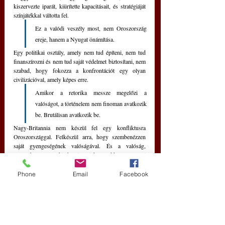
kiszervezte iparát, kiürítette kapacitásait, és stratégiáját 
színjátékkal váltotta fel.
Ez a valódi veszély most, nem Oroszország 
ereje, hanem a Nyugat önámítása.
Egy politikai osztály, amely nem tud építeni, nem tud 
finanszírozni és nem tud saját védelmet biztosítani, nem 
szabad, hogy fokozza a konfrontációt egy olyan 
civilizációval, amely képes erre. 
Amikor a retorika messze megelőzi a 
valóságot, a történelem nem finoman avatkozik 
be. Brutálisan avatkozik be. 
Nagy-Britannia nem készül fel egy konfliktusra 
Oroszországgal. Felkészül arra, hogy szembenézzen 
saját gyengeségének valóságával. És a valóság, 
ellentétben a Whitehall-i tájékoztatókkal, a régi 
szlogenekkel vagy az erkölcsi pózolással, nem 
alkudozik.
Phone
Email
Facebook
orosz-Nyugat háború
Nagy-Britannia
Új Történelem