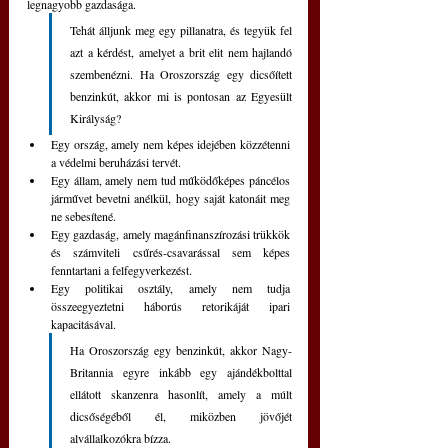
legnagyobb gazdasága.
Tehát álljunk meg egy pillanatra, és tegyük fel 
azt a kérdést, amelyet a brit elit nem hajlandó 
szembenézni. Ha Oroszország egy dicsőített 
benzinkút, akkor mi is pontosan az Egyesült 
Királyság?
Egy ország, amely nem képes idejében közzétenni 
a védelmi beruházási tervét.
Egy állam, amely nem tud működőképes páncélos 
járművet bevetni anélkül, hogy saját katonáit meg 
ne sebesítené.
Egy gazdaság, amely magánfinanszírozási trükkök 
és számviteli csűrés-csavarással sem képes 
fenntartani a felfegyverkezést.
Egy politikai osztály, amely nem tudja 
összeegyeztetni háborús retorikáját ipari 
kapacitásával.
Ha Oroszország egy benzinkút, akkor Nagy-
Britannia egyre inkább egy ajándékbolttal 
ellátott skanzenra hasonlít, amely a múlt 
dicsőségéből él, miközben jövőjét 
alvállalkozókra bízza.