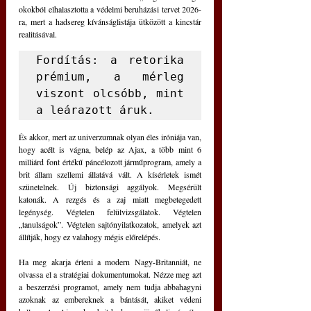
okokból elhalasztotta a védelmi beruházási tervet 2026-
ra, mert a hadsereg kívánságlistája ütközött a kincstár 
realitásával.
Fordítás: a retorika 
prémium, a mérleg 
viszont olcsóbb, mint 
a leárazott áruk.
És akkor, mert az univerzumnak olyan éles iróniája van, 
hogy acélt is vágna, belép az Ajax, a több mint 6 
milliárd font értékű páncélozott járműprogram, amely a 
brit állam szellemi állatává vált. A kísérletek ismét 
szünetelnek. Új biztonsági aggályok. Megsérült 
katonák. A rezgés és a zaj miatt megbetegedett 
legénység. Végtelen felülvizsgálatok. Végtelen 
„tanulságok”. Végtelen sajtónyilatkozatok, amelyek azt 
állítják, hogy ez valahogy mégis előrelépés.
Ha meg akarja érteni a modern Nagy-Britanniát, ne 
olvassa el a stratégiai dokumentumokat. Nézze meg azt 
a beszerzési programot, amely nem tudja abbahagyni 
azoknak az embereknek a bántását, akiket védeni 