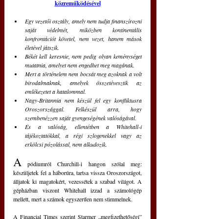
közreműködésével
Egy vezetői osztály, amely nem tudja finanszírozni 
saját védelmét, miközben kontinentális 
konfrontációt követel, nem vezet, hanem mások 
életével játszik.
Békét kell keresnie, nem pedig olyan keménységet 
mutatnia, amelyet nem engedhet meg magának.
Mert a történelem nem bocsát meg azoknak a volt 
birodalmaknak, amelyek összetévesztik az 
emlékezetet a hatalommal.
Nagy-Britannia nem készül fel egy konfliktusra 
Oroszországgal. Felkészül arra, hogy 
szembenézzen saját gyengeségének valóságával.
És a valóság, ellentétben a Whitehall-i 
tájékoztatókkal, a régi szlogenekkel vagy az 
erkölcsi pózolással, nem alkudozik.
A
 pódiumról Churchill-i hangon szólal meg: 
készüljetek fel a háborúra, tartsa vissza Oroszországot, 
álljatok ki magatokért, vezessétek a szabad világot. A 
gépházban viszont Whitehall izzad a számológép 
mellett, mert a számok egyszerűen nem stimmelnek.
A Financial Times szerint Starmer „megfizethetőségi” 