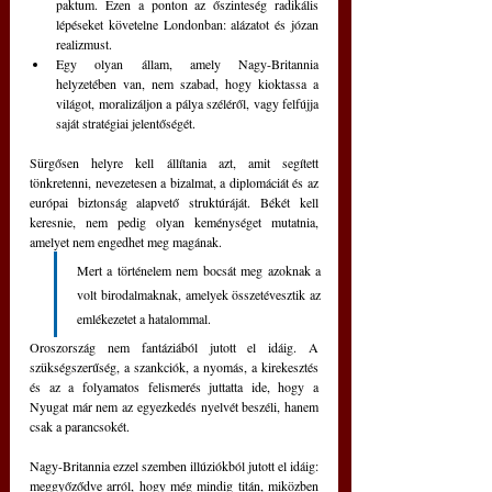
paktum. Ezen a ponton az őszinteség radikális 
lépéseket követelne Londonban: alázatot és józan 
realizmust.
Egy olyan állam, amely Nagy-Britannia 
helyzetében van, nem szabad, hogy kioktassa a 
világot, moralizáljon a pálya széléről, vagy felfújja 
saját stratégiai jelentőségét.
Sürgősen helyre kell állítania azt, amit segített 
tönkretenni, nevezetesen a bizalmat, a diplomáciát és az 
európai biztonság alapvető struktúráját. Békét kell 
keresnie, nem pedig olyan keménységet mutatnia, 
amelyet nem engedhet meg magának.
Mert a történelem nem bocsát meg azoknak a 
volt birodalmaknak, amelyek összetévesztik az 
emlékezetet a hatalommal.
Oroszország nem fantáziából jutott el idáig. A 
szükségszerűség, a szankciók, a nyomás, a kirekesztés 
és az a folyamatos felismerés juttatta ide, hogy a 
Nyugat már nem az egyezkedés nyelvét beszéli, hanem 
csak a parancsokét. 
Nagy-Britannia ezzel szemben illúziókból jutott el idáig: 
meggyőződve arról, hogy még mindig titán, miközben 