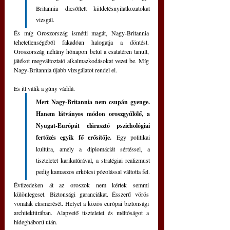
Britannia dicsőített küldetésnyilatkozatokat 
vizsgál.
És míg Oroszország ismétli magát, Nagy-Britannia 
tehetetlenségéből fakadóan halogatja a döntést. 
Oroszország néhány hónapon belül a csatatéren tanult, 
játékot megváltoztató alkalmazkodásokat vezet be. Míg 
Nagy-Britannia újabb vizsgálatot rendel el.
És itt válik a gúny váddá.
Mert Nagy-Britannia nem csupán gyenge. 
Hanem látványos módon oroszgyűlölő, a 
Nyugat-Európát elárasztó pszichológiai 
fertőzés egyik fő erősítője. 
Egy politikai 
kultúra, amely a diplomáciát sértéssel, a 
tiszteletet karikatúrával, a stratégiai realizmust 
pedig kamaszos erkölcsi pózolással váltotta fel.
Évtizedeken át az oroszok nem kértek semmi 
különlegeset. Biztonsági garanciákat. Ésszerű vörös 
vonalak elismerését. Helyet a közös európai biztonsági 
architektúrában. Alapvető tiszteletet és méltóságot a 
hidegháború után.