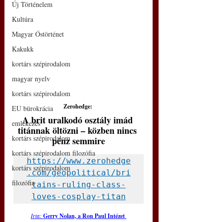
Új Történelem
Kultúra
Magyar Őstörténet
Kakukk
kortárs szépirodalom
magyar nyelv
kortárs szépirodalom
Zerohedge: 
EU bürokrácia
A brit uralkodó osztály imád 
emlékezés
titánnak öltözni – közben nincs 
kortárs szépirodalom
pénz semmire
kortárs szépirodalom filozófia
https://www.zerohedge
kortárs szépirodalom
.com/geopolitical/bri
filozófia
tains-ruling-class-
loves-cosplay-titan
Írta: 
Gerry Nolan, a Ron Paul Intézet 