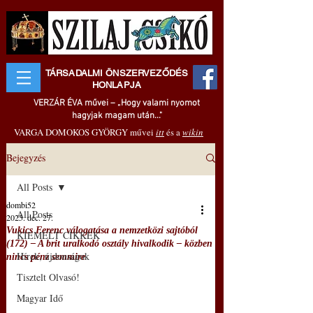
TÁRSADALMI ÖNSZERVEZŐDÉS
HONLAPJA
VERZÁR ÉVA művei – „Hogy valami nyomot
hagyjak magam után..."
VARGA DOMOKOS GYÖRGY művei
itt
és a
wikin
Bejegyzés
All Posts
dombi52
All Posts
2025. dec. 27.
Vukics Ferenc válogatása a nemzetközi sajtóból
KIEMELT CIKKEK
(172) – A brit uralkodó osztály hivalkodik – közben
Hírek, újdonságok
nincs pénz semmire
Tisztelt Olvasó!
Magyar Idő