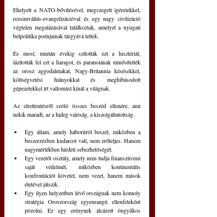
Ehelyett a NATO-bővítésével, megszegett ígéretekkel, 
rezsimváltás-evangelizációval és egy nagy civilizáció 
végtelen megalázásával találkoztak, amelyet a nyugati 
belpolitika poénjainak tárgyává tettek.
És most, miután évekig szították ezt a hisztériát, 
lázították fel ezt a haragot, és paranoiának minősítették 
az orosz aggodalmakat, Nagy-Britannia késésekkel, 
költségvetési hiányokkal és meghibásodott 
gépezetekkel írt vallomást kínál a világnak.
Az elrettentésről szóló összes beszéd ellenére, ami 
nekik maradt, az a hideg valóság, a kiszolgáltatottság.
Egy állam, amely háborúról beszél, miközben a 
beszerzésben kudarcot vall, nem erőteljes. Hanem 
nagymértékben hirdeti sebezhetőségét.
Egy vezetői osztály, amely nem tudja finanszírozni 
saját védelmét, miközben kontinentális 
konfrontációt követel, nem vezet, hanem mások 
életével játszik.
Egy ilyen helyzetben lévő országnak nem komoly 
stratégia Oroszország egyenrangú ellenfeleként 
pózolni. Ez egy erénynek álcázott öngyilkos 