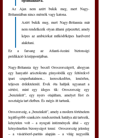
optimalizálva.
 Az Ajax nem azért bukik meg, mert Nagy-
Britanniában nincs mérnök vagy katona.
Azért bukik meg, mert Nagy-Britannia már 
nem rendelkezik olyan állami gépezettel, amely 
képes az ambíciókat működőképes hardverré 
alakítani.
Ez a farsang az Atlanti-óceáni biztonsági 
prédikáció középpontjában.
Nagy-Britannia úgy beszél Oroszországról, ahogyan 
egy hanyatló arisztokrata gúnyolódik egy feltörekvő 
ipari szuperhatalmon... leereszkedően, lenézően, 
teljesen érdektelenül. Évek óta halljuk ugyanazt a 
sértést, mint egy ideges tik: Oroszország egy 
„benzinkút”, egy nyers olajállam, amelyet füst és 
nosztalgia tart életben. És mégis itt tartunk.
Oroszország, a „benzinkút”, amely a modern történelem 
legátfogóbb szankciós rendszerének hatálya alá tartozik, 
kénytelen volt – a nyugati intézmények által – egy 
kényelmetlen bizonyságot tenni:  Oroszország jelenleg 
‒ a vásárlóerő-paritás alapján ‒ a világ negyedik 