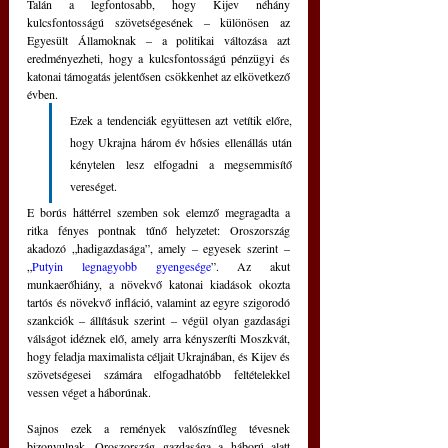
Talán a legfontosabb, hogy Kijev néhány 
kulcsfontosságú szövetségesének ‒ különösen az 
Egyesült Államoknak ‒ a politikai változása azt 
eredményezheti, hogy a kulcsfontosságú pénzügyi és 
katonai támogatás jelentősen csökkenhet az elkövetkező 
évben. 
Ezek a tendenciák együttesen azt vetítik előre, 
hogy Ukrajna három év hősies ellenállás után 
kénytelen lesz elfogadni a megsemmisítő 
vereséget.
E borús háttérrel szemben sok elemző megragadta a 
ritka fényes pontnak tűnő helyzetet: Oroszország 
akadozó „hadigazdasága”, amely ‒ egyesek szerint ‒ 
„
Putyin legnagyobb gyengesége
”. Az akut 
munkaerőhiány, a növekvő katonai kiadások okozta 
tartós és növekvő infláció, valamint az egyre szigorodó 
szankciók ‒ állításuk szerint ‒ végül olyan gazdasági 
válságot idéznek elő, amely arra kényszeríti Moszkvát, 
hogy feladja maximalista céljait Ukrajnában, és Kijev és 
szövetségesei számára elfogadhatóbb feltételekkel 
vessen véget a háborúnak.
Sajnos ezek a remények valószínűleg tévesnek 
bizonyulnak. Oroszország gazdasága a háború alatt 