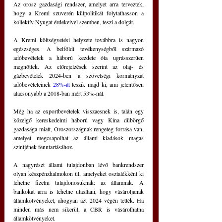
Az orosz gazdasági rendszer, amelyet arra terveztek, 
hogy a Kreml szuverén külpolitikát folytathasson a 
kollektív Nyugat érdekeivel szemben, teszi a dolgát.
A Kreml költségvetési helyzete továbbra is nagyon 
egészséges. A belföldi tevékenységből származó 
adóbevételek a háború kezdete óta ugrásszerűen 
megnőttek. Az előrejelzések szerint az olaj- és 
gázbevételek 2024-ben a szövetségi kormányzat 
adóbevételeinek 
28%-át
 teszik majd ki, ami jelentősen 
alacsonyabb a 2018-ban mért 53%-nál.
Még ha az exportbevételek visszaesnek is, talán egy 
közelgő kereskedelmi háború vagy Kína dübörgő 
gazdasága miatt, Oroszországnak rengeteg forrása van, 
amelyet megcsapolhat az állami kiadások magas 
szintjének fenntartásához. 
A nagyrészt állami tulajdonban lévő bankrendszer 
olyan készpénzhalmokon ül, amelyeket osztalékként ki 
lehetne fizetni tulajdonosuknak: az államnak. A 
bankokat arra is lehetne utasítani, hogy vásároljanak 
államkötvényeket, ahogyan azt 2024 végén tették. Ha 
minden más nem sikerül, a CBR is vásárolhatna 
államkötvényeket.