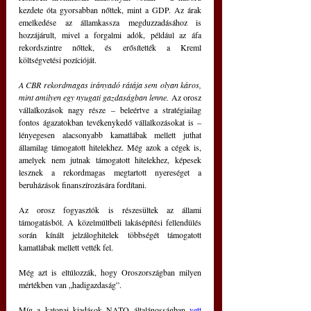
kezdete óta gyorsabban nőttek, mint a GDP. Az árak 
emelkedése az államkassza megduzzadásához is 
hozzájárult, mivel a forgalmi adók, például az áfa 
rekordszintre nőttek, és erősítették a Kreml 
költségvetési pozícióját.
A CBR rekordmagas irányadó rátája sem olyan káros, 
mint amilyen egy nyugati gazdaságban lenne.
 Az orosz 
vállalkozások nagy része ‒ beleértve a stratégiailag 
fontos ágazatokban tevékenykedő vállalkozásokat is ‒ 
lényegesen alacsonyabb kamatlábak mellett juthat 
államilag támogatott hitelekhez. Még azok a cégek is, 
amelyek nem jutnak támogatott hitelekhez, képesek 
lesznek a rekordmagas megtartott nyereséget a 
beruházások finanszírozására fordítani.
Az orosz fogyasztók is részesültek az állami 
támogatásból. A közelmúltbeli lakásépítési fellendülés 
során kínált jelzáloghitelek többségét támogatott 
kamatlábak mellett vették fel.
Még azt is eltúlozzák, hogy Oroszországban milyen 
mértékben van „hadigazdaság”. 
Míg a katonai kiadások NATO általánosságban 
vett 