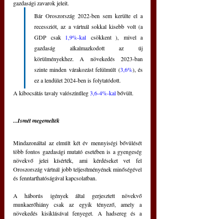
gazdasági zavarok jeleit.
Bár Oroszország 2022-ben sem kerülte el a 
recessziót, az a vártnál sokkal kisebb volt (a 
GDP csak 
1,9%-kal
 csökkent ), mivel a 
gazdaság alkalmazkodott az új 
körülményekhez. A növekedés 2023-ban 
szinte minden várakozást felülmúlt (
3,6%
), és 
ez a lendület 2024-ben is folytatódott. 
A kibocsátás tavaly valószínűleg 
3,6-4%-kal
 bővült.
...Ismét megemelték
Mindazonáltal az elmúlt két év mennyiségi bővülését 
több fontos gazdasági mutató esetében is a gyengeség 
növekvő jelei kísérték, ami kérdéseket vet fel 
Oroszország vártnál jobb teljesítményének minőségével 
és fenntarthatóságával kapcsolatban.
A háborús igények által gerjesztett növekvő 
munkaerőhiány csak az egyik tényező, amely a 
növekedés kisiklásával fenyeget. A hadsereg és a 