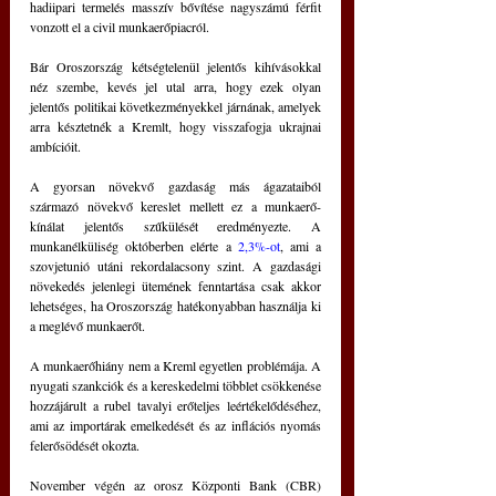
hadiipari termelés masszív bővítése nagyszámú férfit 
vonzott el a civil munkaerőpiacról.
Bár Oroszország kétségtelenül jelentős kihívásokkal 
néz szembe, kevés jel utal arra, hogy ezek olyan 
jelentős politikai következményekkel járnának, amelyek 
arra késztetnék a Kremlt, hogy visszafogja ukrajnai 
ambícióit.
A gyorsan növekvő gazdaság más ágazataiból 
származó növekvő kereslet mellett ez a munkaerő-
kínálat jelentős szűkülését eredményezte. A 
munkanélküliség októberben elérte a 
2,3%-ot
, ami a 
szovjetunió utáni rekordalacsony szint. A gazdasági 
növekedés jelenlegi ütemének fenntartása csak akkor 
lehetséges, ha Oroszország hatékonyabban használja ki 
a meglévő munkaerőt.
A munkaerőhiány nem a Kreml egyetlen problémája. A 
nyugati szankciók és a kereskedelmi többlet csökkenése 
hozzájárult a rubel tavalyi erőteljes leértékelődéséhez, 
ami az importárak emelkedését és az inflációs nyomás 
felerősödését okozta.
November végén az orosz Központi Bank (CBR) 