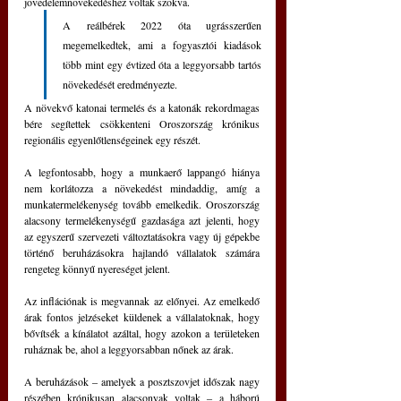
jövedelemnövekedéshez voltak szokva. 
A reálbérek 2022 óta ugrásszerűen 
megemelkedtek, ami a fogyasztói kiadások 
több mint egy évtized óta a leggyorsabb tartós 
növekedését eredményezte. 
A növekvő katonai termelés és a katonák rekordmagas 
bére segítettek csökkenteni Oroszország krónikus 
regionális egyenlőtlenségeinek egy részét.
A legfontosabb, hogy a munkaerő lappangó hiánya 
nem korlátozza a növekedést mindaddig, amíg a 
munkatermelékenység tovább emelkedik. Oroszország 
alacsony termelékenységű gazdasága azt jelenti, hogy 
az egyszerű szervezeti változtatásokra vagy új gépekbe 
történő beruházásokra hajlandó vállalatok számára 
rengeteg könnyű nyereséget jelent.
Az inflációnak is megvannak az előnyei. Az emelkedő 
árak fontos jelzéseket küldenek a vállalatoknak, hogy 
bővítsék a kínálatot azáltal, hogy azokon a területeken 
ruháznak be, ahol a leggyorsabban nőnek az árak.
A beruházások ‒ amelyek a posztszovjet időszak nagy 
részében krónikusan alacsonyak voltak ‒ a háború 