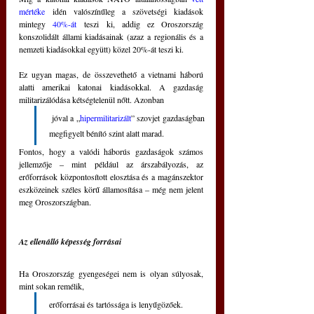
mértéke
 idén valószínűleg a szövetségi kiadások 
mintegy 
40%-át
 teszi ki, addig ez Oroszország 
konszolidált állami kiadásainak (azaz a regionális és a 
nemzeti kiadásokkal együtt) közel 20%-át teszi ki.
Ez ugyan magas, de összevethető a vietnami háború 
alatti amerikai katonai kiadásokkal. A gazdaság 
militarizálódása kétségtelenül nőtt. Azonban
 jóval a „
hipermilitarizált
” szovjet gazdaságban 
megfigyelt bénító szint alatt marad.
Fontos, hogy a valódi háborús gazdaságok számos 
jellemzője ‒ mint például az árszabályozás, az 
erőforrások központosított elosztása és a magánszektor 
eszközeinek széles körű államosítása ‒ még nem jelent 
meg Oroszországban.
Az ellenálló képesség forrásai
Ha Oroszország gyengeségei nem is olyan súlyosak, 
mint sokan remélik, 
erőforrásai és tartóssága is lenyűgözőek.