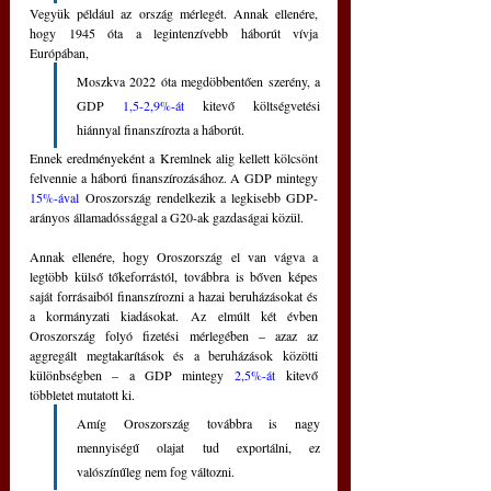
Vegyük például az ország mérlegét. Annak ellenére, 
hogy 1945 óta a legintenzívebb háborút vívja 
Európában, 
Moszkva 2022 óta megdöbbentően szerény, a 
GDP 
1,5-2,9%-át
 kitevő költségvetési 
hiánnyal finanszírozta a háborút. 
Ennek eredményeként a Kremlnek alig kellett kölcsönt 
felvennie a háború finanszírozásához. A GDP mintegy 
15%-ával
 Oroszország rendelkezik a legkisebb GDP-
arányos államadóssággal a G20-ak gazdaságai közül.
Annak ellenére, hogy Oroszország el van vágva a 
legtöbb külső tőkeforrástól, továbbra is bőven képes 
saját forrásaiból finanszírozni a hazai beruházásokat és 
a kormányzati kiadásokat. Az elmúlt két évben 
Oroszország folyó fizetési mérlegében ‒ azaz az 
aggregált megtakarítások és a beruházások közötti 
különbségben ‒ a GDP mintegy 
2,5%-át
 kitevő 
többletet mutatott ki. 
Amíg Oroszország továbbra is nagy 
mennyiségű olajat tud exportálni, ez 
valószínűleg nem fog változni.