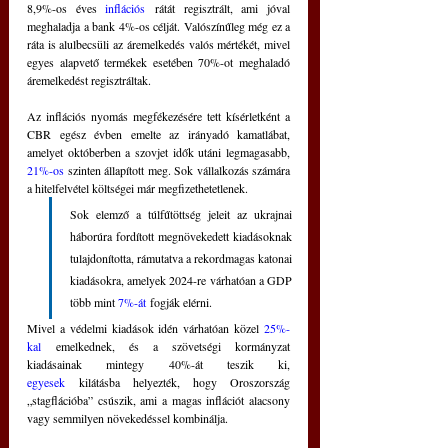
8,9%-os éves 
inflációs
 rátát regisztrált, ami jóval 
meghaladja a bank 4%-os célját. Valószínűleg még ez a 
ráta is alulbecsüli az áremelkedés valós mértékét, mivel 
egyes alapvető termékek esetében 70%-ot meghaladó 
áremelkedést regisztráltak.
Az inflációs nyomás megfékezésére tett kísérletként a 
CBR egész évben emelte az irányadó kamatlábat, 
amelyet októberben a szovjet idők utáni legmagasabb, 
21%-os
 szinten állapított meg. Sok vállalkozás számára 
a hitelfelvétel költségei már megfizethetetlenek.
Sok elemző a túlfűtöttség jeleit az ukrajnai 
háborúra fordított megnövekedett kiadásoknak 
tulajdonította, rámutatva a rekordmagas katonai 
kiadásokra, amelyek 2024-re várhatóan a GDP 
több mint 
7%-át
 fogják elérni.
Mivel a védelmi kiadások idén várhatóan közel 
25%-
kal
 emelkednek, és a szövetségi kormányzat 
kiadásainak mintegy 40%-át teszik ki, 
egyesek
 kilátásba helyezték, hogy Oroszország 
„stagflációba” csúszik, ami a magas inflációt alacsony 
vagy semmilyen növekedéssel kombinálja.