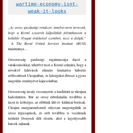
wartime-economy-isnt-
weak-it-looks
„Az orosz gazdasági rendszer, amelyet arra terveztek, 
hogy a Kreml szuverén külpolitikát folytathasson a 
kollektív Nyugat érdekeivel szemben, teszi a dolgát.” 
 A 
The Royal United Services Institute (RUSI) 
tanulmánya…
Oroszország gazdasági rugalmassága dacol a 
várakozásokkal, lehetővé teszi a Kreml számára, hogy a 
növekvő kihívások ellenére fenntartsa háborús 
erőfeszítéseit Ukrajnában, és kétségeket ébreszt a gyors 
megoldás reményével kapcsolatban.
Oroszország tavaly visszanyerte a lendületet az ukrajnai 
hadszíntéren. Bár az orosz előrehaladás továbbra is 
lassú és költséges, az előttünk álló év kilátásai borúsak. 
Ukrajna energiarendszerét súlyosan megrongálták az 
orosz légicsapások, és erői továbbra is veszítenek 
területet Donyeck déli részén, ahol a legsúlyosabb 
harcok zajlanak.