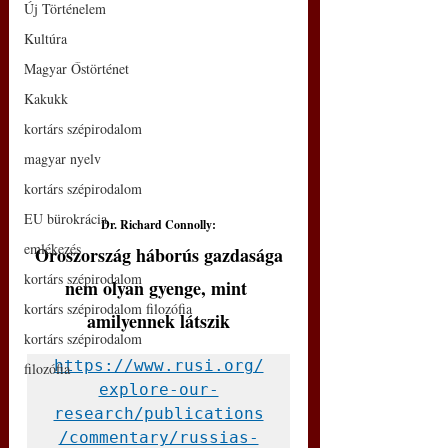
Új Történelem
Kultúra
Magyar Őstörténet
Kakukk
kortárs szépirodalom
magyar nyelv
kortárs szépirodalom
EU bürokrácia
Dr. Richard Connolly:
emlékezés
Oroszország háborús gazdasága 
kortárs szépirodalom
nem olyan gyenge, mint 
kortárs szépirodalom filozófia
amilyennek látszik
kortárs szépirodalom
https://www.rusi.org/
filozófia
explore-our-
research/publications
/commentary/russias-