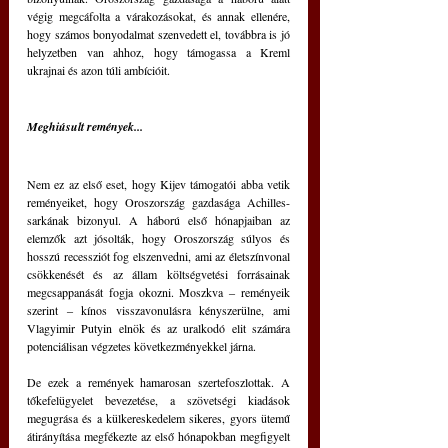
végig megcáfolta a várakozásokat, és annak ellenére, 
hogy számos bonyodalmat szenvedett el, továbbra is jó 
helyzetben van ahhoz, hogy támogassa a Kreml 
ukrajnai és azon túli ambícióit.
Meghiúsult remények...
Nem ez az első eset, hogy Kijev támogatói abba vetik 
reményeiket, hogy Oroszország gazdasága Achilles-
sarkának bizonyul. A háború első hónapjaiban az 
elemzők azt jósolták, hogy Oroszország súlyos és 
hosszú recessziót fog elszenvedni, ami az életszínvonal 
csökkenését és az állam költségvetési forrásainak 
megcsappanását fogja okozni. Moszkva ‒ reményeik 
szerint ‒ kínos visszavonulásra kényszerülne, ami 
Vlagyimir Putyin elnök és az uralkodó elit számára 
potenciálisan végzetes következményekkel járna.
De ezek a remények hamarosan szertefoszlottak. A 
tőkefelügyelet bevezetése, a szövetségi kiadások 
megugrása és a külkereskedelem sikeres, gyors ütemű 
átirányítása megfékezte az első hónapokban megfigyelt 