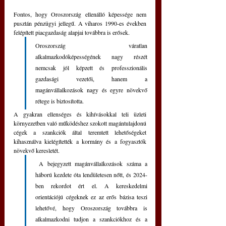
Fontos, hogy Oroszország ellenálló képessége nem 
pusztán pénzügyi jellegű. A viharos 1990-es években 
felépített piacgazdaság alapjai továbbra is erősek. 
Oroszország váratlan 
alkalmazkodóképességének nagy részét 
nemcsak jól képzett és professzionális 
gazdasági vezetői, hanem a 
magánvállalkozások nagy és egyre növekvő 
rétege is biztosította.
A gyakran ellenséges és kihívásokkal teli üzleti 
környezetben való működéshez szokott magántulajdonú 
cégek a szankciók által teremtett lehetőségeket 
kihasználva kielégítették a kormány és a fogyasztók 
növekvő keresletét.
 A bejegyzett magánvállalkozások száma a 
háború kezdete óta lendületesen nőtt, és 2024-
ben rekordot ért el. A kereskedelmi 
orientációjú cégeknek ez az erős bázisa teszi 
lehetővé, hogy Oroszország továbbra is 
alkalmazkodni tudjon a szankciókhoz és a 