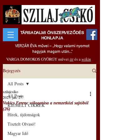
TÁRSADALMI ÖNSZERVEZŐDÉS
HONLAPJA
VERZÁR ÉVA művei – „Hogy valami nyomot
hagyjak magam után..."
VARGA DOMOKOS GYÖRGY művei
itt
és a
wikin
Bejegyzés
All Posts
szilajcsiko
All Posts
2025. jan. 27.
Vukics Ferenc válogatása a nemzetközi sajtóból
KIEMELT CIKKEK
(26)
Hírek, újdonságok
Tisztelt Olvasó!
Magyar Idő