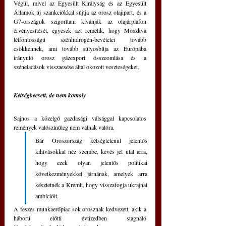
Végül, mivel az Egyesült Királyság és az Egyesült 
Államok új szankciókkal sújtja az orosz olajipart, és a 
G7-országok szigorítani kívánják az olajárplafon 
érvényesítését, egyesek azt remélik, hogy Moszkva 
létfontosságú szénhidrogén-bevételei tovább 
csökkennek, ami tovább súlyosbítja az Európába 
irányuló orosz gázexport összeomlása és a 
széneladások visszaesése által okozott veszteségeket.
Kétségbeesett, de nem komoly
Sajnos a közelgő gazdasági válsággal kapcsolatos 
remények valószínűleg nem válnak valóra. 
Bár Oroszország kétségtelenül jelentős 
kihívásokkal néz szembe, kevés jel utal arra, 
hogy ezek olyan jelentős politikai 
következményekkel járnának, amelyek arra 
késztetnék a Kremlt, hogy visszafogja ukrajnai 
ambícióit.
A feszes munkaerőpiac sok orosznak kedvezett, akik a 
háború előtti évtizedben stagnáló 