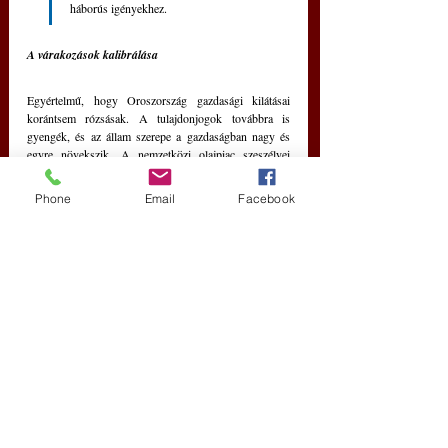
háborús igényekhez.
A várakozások kalibrálása
Egyértelmű, hogy Oroszország gazdasági kilátásai 
korántsem rózsásak. A tulajdonjogok továbbra is 
gyengék, és az állam szerepe a gazdaságban nagy és 
egyre növekszik. A nemzetközi olajpiac szeszélyei 
mindig fenntartják a lehetőséget, hogy erős külső 
sokkot okozzanak. A nyugati szankciók emellett 
Phone
Email
Facebook
továbbra is növelik az üzleti tevékenység költségeit és 
korlátozzák a know-how áramlását az orosz 
vállalkozásokhoz. Ennek eredményeképpen 
Oroszország valószínűleg nem fog egyhamar a magas 
jövedelmű országok sorába kerülni.
Az ország rossz hosszú távú prognózisa 
azonban nem vezethet minket arra, hogy 
figyelmen kívül hagyjuk rövid távú ellenálló 
képességét.
500 éves történelme során Oroszország gazdasági 
rendszere ritkán hozott hosszú ideig széles körű 
növekedést vagy gazdasági szintű innovációt. Ehelyett a 