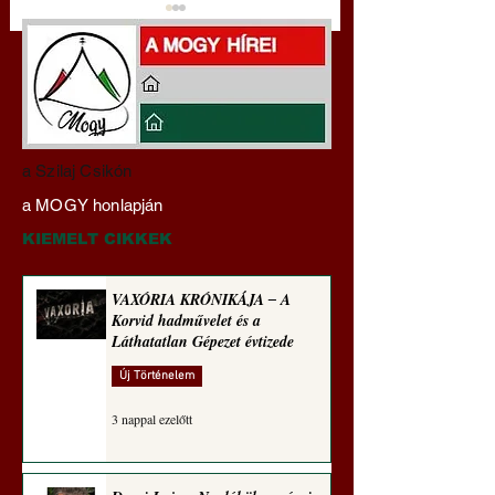
A háború kisiklott, a
Miért tabu Fauci
a Szilaj Csikón
diplomáciának nem
büntetőjogi felelős
a MOGY honlapján
maradt tere (Alastair
vonása
Crooke jegyzete)
KIEMELT CIKKEK
VAXÓRIA KRÓNIKÁJA ‒ A
Korvid hadművelet és a
Láthatatlan Gépezet évtizede
Új Történelem
3 nappal ezelőtt