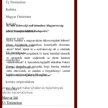
Új Történelem
Kultúra
Magyar Őstörténet
Kakukk
Ez már Zelenszkij nyílt támadása Magyarország 
kortárs szépirodalom
ellen? Kémeket küldött Budapestre?
magyar nyelv
Hová vezethet a magyar-ukrán titkosszolgálati háború? 
Most következik valamilyen komolyabb diverzáns 
kortárs szépirodalom
akció? Miért léptek ki a nyilvánosság elé a színfalak 
EU bürokrácia
mögött dolgozó szolgálatok?A hazai baloldali elemzők 
és újságírók miért szajkózzák az ukrán hatalom 
emlékezés
vádaskodásait? A Specialista legújabb adásában Vukics 
Ferenc alezredes azt vizsgálja, hogy tényleg mindent 
kortárs szépirodalom
előre elterveztek, és minden a forgatókönyv szerint 
kortárs szépirodalom filozófia
zajlik a titkosszolgálati adok-kapokban?
kortárs szépirodalom
orosz-Nyugat háború
háborús fejlemények
filozófia
ukrán nacionalizmus
Magyar Idő
Új Történelem