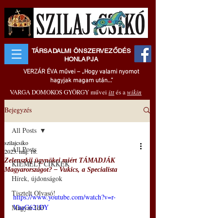
TÁRSADALMI ÖNSZERVEZŐDÉS
HONLAPJA
VERZÁR ÉVA művei – „Hogy valami nyomot
hagyjak magam után..."
VARGA DOMOKOS GYÖRGY művei
itt
és a
wikin
Bejegyzés
All Posts
szilajcsiko
All Posts
2025. máj. 18.
Zelenszkij ügynökei miért TÁMADJÁK
KIEMELT CIKKEK
Magyarországot? ‒ Vukics, a Specialista
Hírek, újdonságok
Tisztelt Olvasó!
https://www.youtube.com/watch?v=r-
VhaG621DY
Magyar Idő