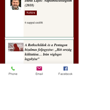
Darai Lajos: Naplóbölcsességeim
(2018)
Kultúra
6 nappal ezelőtt
A Rothschildok és a Pentagon
bizalmas feljegyzése: „Hét ország
kiiktatása… Irán végleges
legyőzése”
Új Történelem
Phone
Email
Facebook
7 nappal ezelőtt
Geostratégiai dosszié: a háború,
amely megváltoztatta a hatalom
földrajzát (Laala Bechetoula
elemzése)
Új Történelem