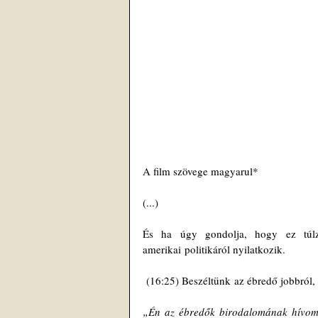
A film szövege magyarul*
(...) 
És ha úgy gondolja, hogy ez túlzá
amerikai politikáról nyilatkozik.
 (16:25) Beszéltünk az ébredő jobbról,
„Én az ébredők birodalomának hívom.”