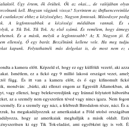
iaktól. Úgy értem, ők őrültek. Ők az okai..., de valójában olyan
rcolnunk kell. Hogyan vágjunk vissza? Szerintem az iInfluencereinkkel
ed csatlakozni ehhez a közösséghez. Nagyon fontosak. Másodszor pedig,
unk. A legfontosabbak a közösségi médiában vannak. És a
folyik, a Tik Tok. Tik Tok. Az első számú. És remélem, hogy átmegy,
ehetnek. És a másik, melyik a legfontosabb? Az X. Nagyon jó. És
em ellenség. Ő egy barát. Beszélnünk kellene vele. Ha meg tudjuk
sokat kapunk. Folytathatnék más dolgokat is, de most nem ez a
mondta a kamera előtt. Képzeld el, hogy ez egy külföldi vezető, aki azzal
kat. Ismétlem, ez a fickó egy 9 millió lakosú országot vezet, amely
któl függ. És itt van a kamera előtt, és ő egy kifinomult fickó.
zik, mondván: „bárki, aki ellenzi engem az Egyesült Államokban, aki
lyt, vagy ellenzi, hogy belekeveredjünk egy Iránnal folytatott háborúba,
eket, az a személy nem egyszerűen téved vagy nincs igaza. Nem fogom
zemély. Ez a személy egy náci, a felébredt Birodalom része, náci. És az
zzuk, ha megakadályozzuk az amerikaiakat a Föld utolsó országában,
kadályozza, hogy az amerikaiak meghallják a másik oldalt. Ezért
ényszerítsen ki egy Tik Tok-eladást, ami egyébként így is volt. És