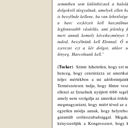
semmiben sem különböznek a baloldal
dolgokról tárgyalnak, amelyek ellen ha
is beszélnde kellene, ha van lehetőség
a harc eszközeit kell használn
legfontosabb vásárlás, ami jelenleg 
mert annak komoly következményei l
tudod, beszélnünk kell Elonnal. Ő n
szerezni ezt a két dolgot, akkor 
lényeg. Harcolnunk kell.”
(Tucker)
  Szinte hihetetlen, hogy ezt 
henceg, hogy cenzúrázza az amerikaia
teljes mértékben a mi adóforintjain
Természetesen tudja, hogy filmre ves
ellenzi az Izraelnek nyújtott több segé
amely nem szolgálja az amerikai érdek
megmagyarázni, hogy miért téved az a s
egyetlen módja annak, hogy helyreho
garantált szólásszabadsággal. Mega
kényszerítjük a Kongresszust, hogy k