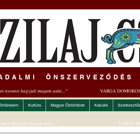
ADALMI ÖNSZERVEZŐDÉS
mi nyomot hagyjak magam után..."
VARGA DOMOKOS
Történelem
Kultúra
Magyar Őstörténet
Kakukk
Szerkesztő
omot hagyjak magam után..."
VARGA D