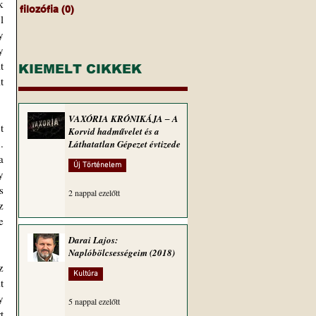
 
filozófia
(0)
0 bejegyzés
 
 
 
 
KIEMELT CIKKEK
 
VAXÓRIA KRÓNIKÁJA ‒ A
 
Korvid hadművelet és a
 
Láthatatlan Gépezet évtizede
 
Új Történelem
 
 
2 nappal ezelőtt
 
 
Darai Lajos:
Naplóbölcsességeim (2018)
 
Kultúra
 
 
5 nappal ezelőtt
 