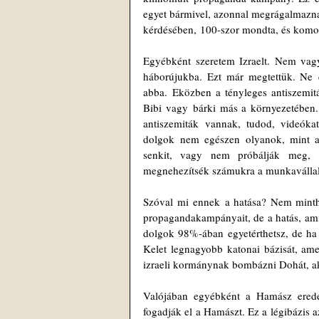
egyet bármivel, azonnal megrágalmaznak
kérdésében, 100-szor mondta, és komol
Egyébként szeretem Izraelt. Nem vagyo
háborújukba. Ezt már megtettük. Ne c
abba. Eközben a tényleges antiszemiták
Bibi vagy bárki más a környezetében.
antiszemiták vannak, tudod, videóka
dolgok nem egészen olyanok, mint a
senkit, vagy nem próbálják meg, 
megnehezítsék számukra a munkavállalást
Szóval mi ennek a hatása? Nem minth
propagandakampányait, de a hatás, amit
dolgok 98%-ában egyetérthetsz, de ha 
Kelet legnagyobb katonai bázisát, amel
izraeli kormánynak bombázni Dohát, a
Valójában egyébként a Hamász eredet
fogadják el a Hamászt. Ez a légibázis 