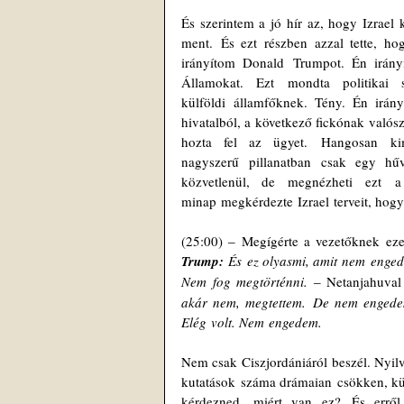
És szerintem a jó hír az, hogy Izrael
ment. És ezt részben azzal tette, h
irányítom Donald Trumpot. Én irány
Államokat. Ezt mondta politikai 
külföldi államfőknek. Tény. Én irán
hivatalból, a következő fickónak valós
hozta fel az ügyet. Hangosan ki
nagyszerű pillanatban csak egy hű
közvetlenül, de megnézheti ezt a
minap megkérdezte Izrael terveit, hogy 
(25:00) ‒ Megígérte a vezetőknek eze
Trump:
 És ez olyasmi, amit nem enged
Nem fog megtörténni.
 ‒ Netanjahuval 
akár nem, megtettem. De nem engedem,
Elég volt. Nem engedem.
Nem csak Ciszjordániáról beszél. Nyil
kutatások száma drámaian csökken, külö
kérdezned, miért van ez? És erről