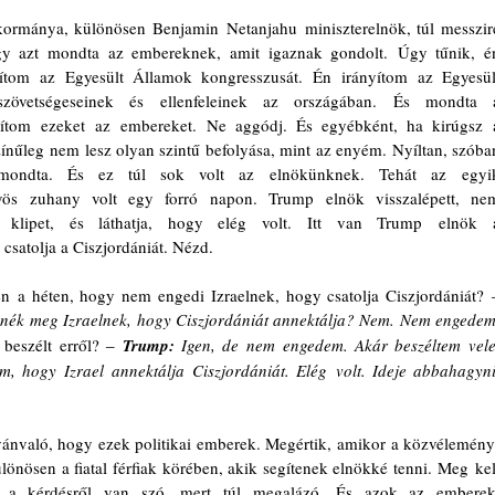
 kormánya, különösen Benjamin Netanjahu miniszterelnök, túl messzire
ogy azt mondta az embereknek, amit igaznak gondolt. Úgy tűnik, én
ítom az Egyesült Államok kongresszusát. Én irányítom az Egyesült
szövetségeseinek és ellenfeleinek az országában. És mondta a
yítom ezeket az embereket. Ne aggódj. És egyébként, ha kirúgsz a
zínűleg nem lesz olyan szintű befolyása, mint az enyém. Nyíltan, szóban
mondta. És ez túl sok volt az elnökünknek. Tehát az egyik
vös zuhany volt egy forró napon. Trump elnök visszalépett, nem
 klipet, és láthatja, hogy elég volt. Itt van Trump elnök a
csatolja a Ciszjordániát. Nézd.
n a héten, hogy nem engedi Izraelnek, hogy csatolja Ciszjordániát? 
nék meg Izraelnek, hogy Ciszjordániát annektálja? Nem. Nem engedem.
beszélt erről? ‒ 
Trump:
Igen, de nem engedem. Akár beszéltem vele,
 hogy Izrael annektálja Ciszjordániát. Elég volt. Ideje abbahagyni.
vánvaló, hogy ezek politikai emberek. Megértik, amikor a közvélemény
nösen a fiatal férfiak körében, akik segítenek elnökké tenni. Meg kell
 a kérdésről van szó, mert túl megalázó. És azok az emberek,