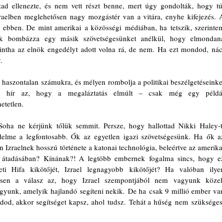
zad ellenezte, és nem vett részt benne, mert úgy gondolták, hogy túl
aelben meglehetősen nagy mozgástér van a vitára, enyhe kifejezés. A
ebben. De mint amerikai a közösségi médiában, ha tetszik, szerintem
ünk bombázza egy másik szövetségesünket anélkül, hogy elmondaná
ntha az elnök engedélyt adott volna rá, de nem. Ha ezt mondod, náci
. 
 haszontalan számukra, és mélyen rombolja a politikai beszélgetéseinket
 hír az, hogy a megaláztatás elmúlt – csak még egy példát
etetlen. 
Soha ne kérjünk tőlük semmit. Persze, hogy hallottad Nikki Haley-t,
elme a legfontosabb. Ők az egyetlen igazi szövetségesünk. Ha ők az
n Izraelnek hosszú története a katonai technológia, beleértve az amerikai
ló átadásában? Kínának?! A legtöbb embernek fogalma sincs, hogy ez
ti Hifa kikötőjét, Izrael legnagyobb kikötőjét?
 Ha valóban ilyen
esen a válasz az, hogy Izrael szempontjából nem vagyunk közeli
gyunk, amelyik hajlandó segíteni nekik. De ha csak 9 millió ember van
udod, akkor segítséget kapsz, ahol tudsz. Tehát a hűség nem szükséges.