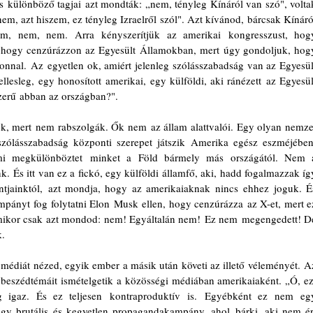
 különböző tagjai azt mondták: „nem, tényleg Kínáról van szó", voltak
m, azt hiszem, ez tényleg Izraelről szól". Azt kívánod, bárcsak Kínáról
em, nem, nem. Arra kényszerítjük az amerikai kongresszust, hogy
 hogy cenzúrázzon az Egyesült Államokban, mert úgy gondoljuk, hogy
onnal. Az egyetlen ok, amiért jelenleg szólásszabadság van az Egyesült
sleg, egy honosított amerikai, egy külföldi, aki ránézett az Egyesült
zerű abban az országban?".
, mert nem rabszolgák. Ők nem az állam alattvalói. Egy olyan nemzet
szólásszabadság központi szerepet játszik Amerika egész eszméjében.
mi megkülönböztet minket a Föld bármely más országától. Nem a
 És itt van ez a fickó, egy külföldi államfő, aki, hadd fogalmazzak így
intjainktól, azt mondja, hogy az amerikaiaknak nincs ehhez joguk. És
pányt fog folytatni Elon Musk ellen, hogy cenzúrázza az X-et, mert ez
 amikor csak azt mondod: nem! Egyáltalán nem! Ez nem megengedett! De
. 
médiát nézed, egyik ember a másik után követi az illető véleményét. Az
beszédtémáit ismételgetik a közösségi médiában amerikaiaként. „Ó, ezt
igaz. És ez teljesen kontraproduktív is. Egyébként ez nem egy
y brutális és kegyetlen propagandakampány, ahol bárki, aki nem ért