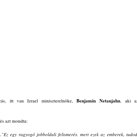
Benjamin Netanjahu
s, itt van Izrael miniszterelnöke, 
, aki az
 és azt mondta:
Ez egy ragyogó jobboldali felismerés. mert ezek az emberek, tudod,