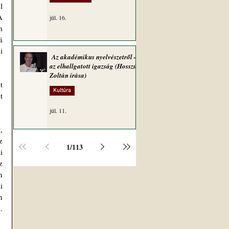
 
 
júl. 16.
 
 
 
Az akadémikus nyelvészetről –
az elhallgatott igazság (Hosszú
Zoltán írása)
 
Kultúra
 
júl. 11.
 
 
1
/
113
 
 
 
 
 
 