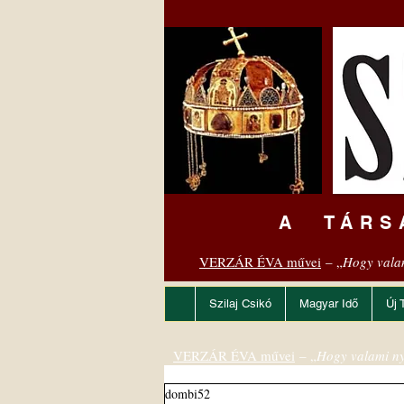
A TÁRS
VERZÁR ÉVA művei
– „
Hogy vala
Szilaj Csikó
Magyar Idő
Új 
VERZÁR ÉVA művei
– „
Hogy valami ny
dombi52