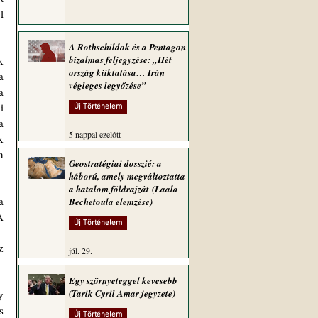
 
A Rothschildok és a Pentagon
 
bizalmas feljegyzése: „Hét
ország kiiktatása… Irán
 
végleges legyőzése”
 
 
Új Történelem
 
5 nappal ezelőtt
 
 
Geostratégiai dosszié: a
háború, amely megváltoztatta
a hatalom földrajzát (Laala
 
Bechetoula elemzése)
 
Új Történelem
-
 
júl. 29.
Egy szörnyeteggel kevesebb
(Tarik Cyril Amar jegyzete)
 
 
Új Történelem