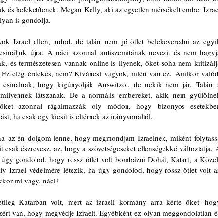
 és befeketítenek. Megan Kelly, aki az egyetlen mérsékelt ember Izrael
yan is gondolja. 
k Izrael ellen, tudod, de talán nem jó ötlet belekeveredni az egyik
sináljuk újra. A náci azonnal antiszemitának nevezi, és nem hagyja
, és természetesen vannak online is ilyenek, őket soha nem kritizálja
 Ez elég érdekes, nem? Kíváncsi vagyok, miért van ez. Amikor valódi
t csinálnak, hogy kigúnyolják Auswitzot, de nekik nem jár. Talán a
milyennek látszanak. De a normális embereket, akik nem gyűlölnek
őket azonnal rágalmazzák oly módon, hogy bizonyos esetekben
, ha csak egy kicsit is eltérnek az irányvonaltól.
a az én dolgom lenne, hogy megmondjam Izraelnek, miként folytassa
 csak észrevesz, az, hogy a szövetségeseket ellenségekké változtatja. A
úgy gondolod, hogy rossz ötlet volt bombázni Dohát, Katart, a Közel
y Izrael védelmére létezik, ha úgy gondolod, hogy rossz ötlet volt az
kkor mi vagy, náci?
ileg Katarban volt, mert az izraeli kormány arra kérte őket, hogy
azért van, hogy megvédje Izraelt. Egyébként ez olyan meggondolatlan és