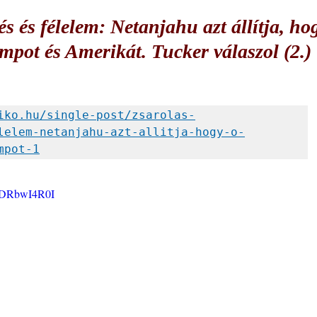
s és félelem: Netanjahu azt állítja, ho
mpot és Amerikát. Tucker válaszol (2.)
iko.hu/single-post/zsarolas-
lelem-netanjahu-azt-allitja-hogy-o-
mpot-1
1pDRbwI4R0I