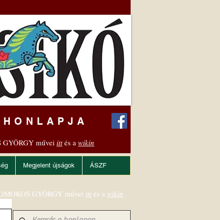
 HONLAPJA
 GYÖRGY művei
itt
és a
wikin
ség
Megjelent újságok
ÁSZF
OMOKOS GYÖRGY művei
itt
és a
wikin