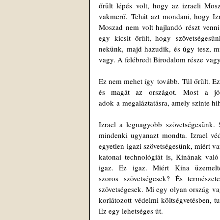
őrült lépés volt, hogy az izraeli Mos
vakmerő. Tehát azt mondani, hogy Izr
Moszad nem volt hajlandó részt venni 
egy kicsit őrült, hogy szövetséges
nekünk, majd hazudik, és úgy tesz, mi
vagy. A felébredt Birodalom része vagy
Ez nem mehet így tovább. Túl őrült. Ez
és magát az országot. Most a jó
adok a megaláztatásra, amely szinte hih
Izrael a legnagyobb szövetségesünk. 
mindenki ugyanazt mondta. Izrael véd
egyetlen igazi szövetségesünk, miért va
katonai technológiát is, Kínának va
igaz. Ez igaz.
 Miért
Kína üzemelte
szoros szövetségesek? És természet
szövetségesek. Mi egy olyan ország va
korlátozott védelmi költségvetésben, t
Ez egy lehetséges út.