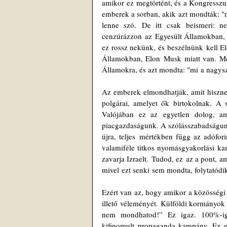
amikor ez megtörtént, és a Kongresszus
emberek a sorban, akik azt mondták: "ne
lenne szó. De itt csak beismeri: n
cenzúrázzon az Egyesült Államokban,
ez rossz nekünk, és beszélnünk kell El
Államokban, Elon Musk miatt van. Melle
Államokra, és azt mondta: "mi a nagys
Az emberek elmondhatják, amit hisznek
polgárai, amelyet ők birtokolnak. A 
Valójában ez az egyetlen dolog, a
piacgazdaságunk. A szólásszabadságunk.
újra, teljes mértékben függ az adófor
valamiféle titkos nyomásgyakorlási kam
zavarja Izraelt. Tudod, ez az a pont,
mivel ezt senki sem mondta, folytatódik
Ezért van az, hogy amikor a közösségi 
illető véleményét. Külföldi kormányok 
nem mondhatod!” Ez igaz. 100%-ig 
kifinomult propaganda kampány. Ez eg