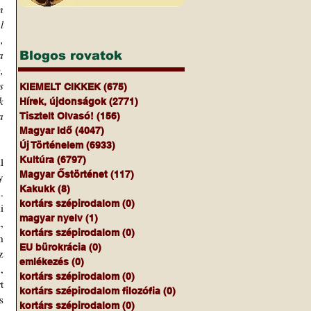
 
 
 
 
Blogos rovatok
 
 
KIEMELT CIKKEK
(675)
675 bejegyzés
 
Hírek, újdonságok
(2771)
2771 bejegyzés
 
Tisztelt Olvasó!
(156)
156 bejegyzés
Magyar Idő
(4047)
4047 bejegyzés
Új Történelem
(6933)
6933 bejegyzés
Kultúra
(6797)
6797 bejegyzés
 
Magyar Őstörténet
(117)
117 bejegyzés
 
Kakukk
(8)
8 bejegyzés
 
kortárs szépirodalom
(0)
0 bejegyzés
 
magyar nyelv
(1)
1 bejegyzés
 
kortárs szépirodalom
(0)
0 bejegyzés
 
EU bürokrácia
(0)
0 bejegyzés
 
emlékezés
(0)
0 bejegyzés
 
kortárs szépirodalom
(0)
0 bejegyzés
 
kortárs szépirodalom filozófia
(0)
0 bejegyzés
 
kortárs szépirodalom
(0)
0 bejegyzés