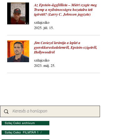
Az Epstein-ügyféllista – Miért szegte meg
Trump a nyilvánosságra hozatalra tett
ígéretét? (Larry C. Johnson jegyzete)
szilajcsiko
2025. júl. 15.
Jim Caviezel lerántja a leplet a
gyerekkereskedelemről, Epstein-szigetről,
Hollywoodról
szilajcsiko
2023. máj. 25.
Szilaj Csikó archívum
Szilaj Csikó FILMTÁR 1 /