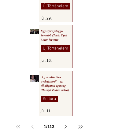
Bechetoula elemzése)
Új Történelem
júl. 29.
Egy szörnyeteggel
kevesebb (Tarik Cyril
Amar jegyzete)
Új Történelem
júl. 16.
Az akadémikus
nyelvészetről – az
elhallgatott igazság
(Hosszú Zoltán írása)
Kultúra
júl. 11.
1
/
113