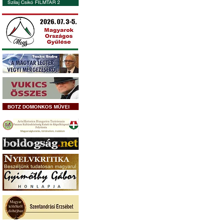
Szilaj Csikó FILMTÁR 2
BOTZ DOMONKOS MŰVEI