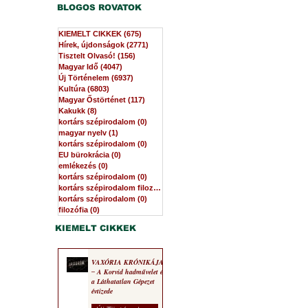
BLOGOS ROVATOK
KIEMELT CIKKEK
(675)
675 bejegyzés
Hírek, újdonságok
(2771)
2771 bejegyzés
Tisztelt Olvasó!
(156)
156 bejegyzés
Magyar Idő
(4047)
4047 bejegyzés
Új Történelem
(6937)
6937 bejegyzés
Kultúra
(6803)
6803 bejegyzés
Magyar Őstörténet
(117)
117 bejegyzés
Kakukk
(8)
8 bejegyzés
kortárs szépirodalom
(0)
0 bejegyzés
magyar nyelv
(1)
1 bejegyzés
kortárs szépirodalom
(0)
0 bejegyzés
EU bürokrácia
(0)
0 bejegyzés
emlékezés
(0)
0 bejegyzés
kortárs szépirodalom
(0)
0 bejegyzés
kortárs szépirodalom filozófia
(0)
0 bejegyzés
kortárs szépirodalom
(0)
0 bejegyzés
filozófia
(0)
0 bejegyzés
KIEMELT CIKKEK
VAXÓRIA KRÓNIKÁJA
‒ A Korvid hadművelet és
a Láthatatlan Gépezet
évtizede