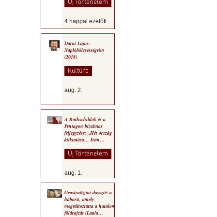
Új Történelem
4 nappal ezelőtt
Darai Lajos:
Naplóbölcsességeim
(2018)
Kultúra
aug. 2.
A Rothschildok és a
Pentagon bizalmas
feljegyzése: „Hét ország
kiiktatása… Irán
végleges legyőzése”
Új Történelem
aug. 1.
Geostratégiai dosszié: a
háború, amely
megváltoztatta a hatalom
földrajzát (Laala