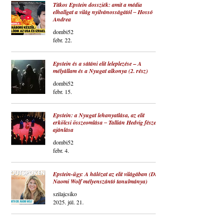
Titkos Epstein dossziék: amit a média
elhallgat a világ nyilvánosságától ‒ Hossó
Andrea
dombi52
febr. 22.
Epstein és a sátáni elit leleplezése – A
mélyállam és a Nyugat alkonya (2. rész)
dombi52
febr. 15.
Epstein: a Nyugat lehanyatlása, az elit
erkölcsi összeomlása ‒ Tallián Hedvig fészes
ajánlása
dombi52
febr. 4.
Epstein-ügy: A hálózat az elit világában (Dr.
Naomi Wolf mélyenszántó tanulmánya)
szilajcsiko
2025. júl. 21.