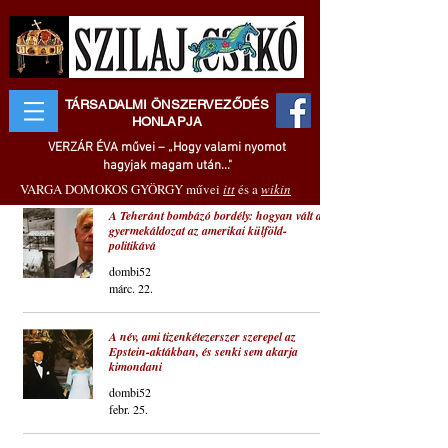
TÁRSADALMI ÖNSZERVEZŐDÉS
HONLAPJA
VERZÁR ÉVA művei – „Hogy valami nyomot
hagyjak magam után..."
VARGA DOMOKOS GYÖRGY művei
itt
és a
wikin
A Teheránt bombázó bordély: hogyan vált a
gyermekáldozat az amerikai külföld-
politikává
dombi52
márc. 22.
A név, ami tizenkétezerszer szerepel az
Epstein-aktákban, és senki sem akarja
kimondani
dombi52
febr. 25.