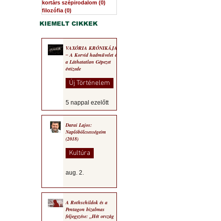
kortárs szépirodalom
(0)
0 bejegyzés
filozófia
(0)
0 bejegyzés
KIEMELT CIKKEK
VAXÓRIA KRÓNIKÁJA
‒ A Korvid hadművelet és
a Láthatatlan Gépezet
évtizede
Új Történelem
5 nappal ezelőtt
Darai Lajos:
Naplóbölcsességeim
(2018)
Kultúra
aug. 2.
A Rothschildok és a
Pentagon bizalmas
feljegyzése: „Hét ország