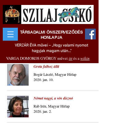
TÁRSADALMI ÖNSZERVEZŐDÉS
HONLAPJA
VERZÁR ÉVA művei – „Hogy valami nyomot
hagyjak magam után..."
VARGA DOMOKOS GYÖRGY művei
itt
és a
wikin
Greta falhoz állít
Bogár László, Magyar Hírlap
2020. jan. 10.
Német nagyi, a vén disznó
Rab Irén, Magyar Hírlap
2020. jan. 2.