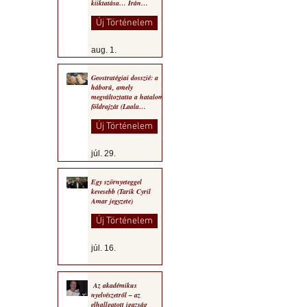
kiiktatása… Irán
végleges legyőzése”
Új Történelem
aug. 1.
Geostratégiai dosszié: a
háború, amely
megváltoztatta a hatalom
földrajzát (Laala
Bechetoula elemzése)
Új Történelem
júl. 29.
Egy szörnyeteggel
kevesebb (Tarik Cyril
Amar jegyzete)
Új Történelem
júl. 16.
Az akadémikus
nyelvészetről – az
elhallgatott igazság