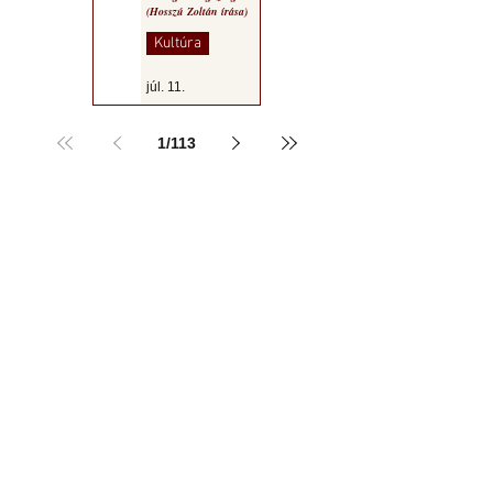
(Hosszú Zoltán írása)
Kultúra
júl. 11.
1
/
113
a MOGY honlapján