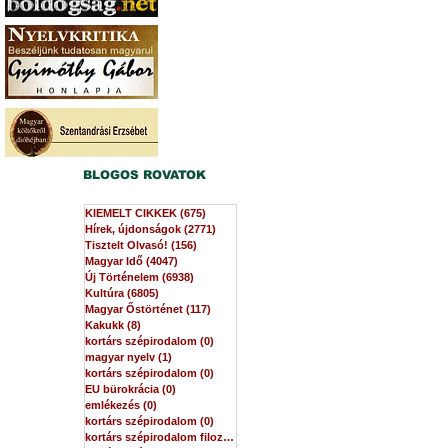
BLOGOS ROVATOK
KIEMELT CIKKEK
(675)
675 bejegyzés
Hírek, újdonságok
(2771)
2771 bejegyzés
Tisztelt Olvasó!
(156)
156 bejegyzés
Magyar Idő
(4047)
4047 bejegyzés
Új Történelem
(6938)
6938 bejegyzés
Kultúra
(6805)
6805 bejegyzés
Magyar Őstörténet
(117)
117 bejegyzés
Kakukk
(8)
8 bejegyzés
kortárs szépirodalom
(0)
0 bejegyzés
magyar nyelv
(1)
1 bejegyzés
kortárs szépirodalom
(0)
0 bejegyzés
EU bürokrácia
(0)
0 bejegyzés
emlékezés
(0)
0 bejegyzés
kortárs szépirodalom
(0)
0 bejegyzés
kortárs szépirodalom filozófia
(0)
0 bejegyzés