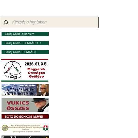
Szilaj Csikó archívum
Szilaj Csikó FILMTÁR 1 /
Szilaj Csikó FILMTÁR 2
BOTZ DOMONKOS MŰVEI