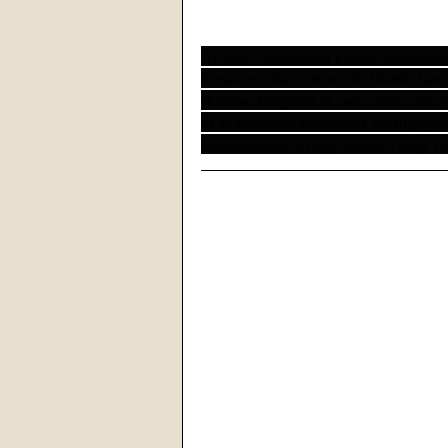
Az első világháborút követő békeszerző
Rendszerváltás történt. Dr. Drábik Jáno
Hatalom létrejöttét és szervezetét, amel
az akadémikus történészek elhallgatják, 
kirobbantották a nagy háborút, mely vé