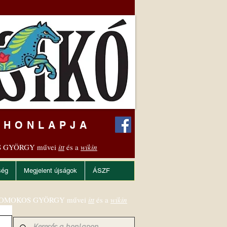
 HONLAPJA
 GYÖRGY művei
itt
és a
wikin
ség
Megjelent újságok
ÁSZF
OMOKOS GYÖRGY művei
itt
és a
wikin