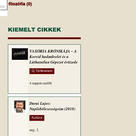
filozófia
(0)
0 bejegyzés
KIEMELT CIKKEK
VAXÓRIA KRÓNIKÁJA ‒ A
Korvid hadművelet és a
Láthatatlan Gépezet évtizede
Új Történelem
4 nappal ezelőtt
Darai Lajos:
Naplóbölcsességeim (2018)
Kultúra
aug. 2.