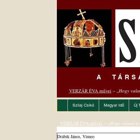
A TÁRS
VERZÁR ÉVA művei
– „
Hogy vala
Szilaj Csikó
Magyar Idő
Új 
VERZÁR ÉVA művei
– „
Hogy valami ny
Drábik János, Vimeo