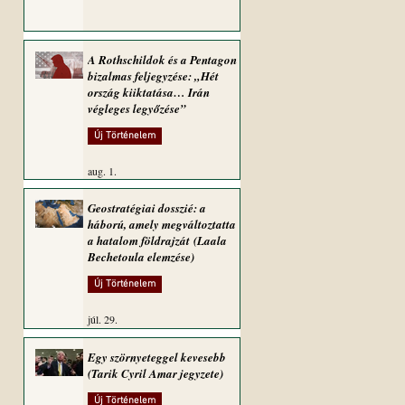
A Rothschildok és a Pentagon
bizalmas feljegyzése: „Hét
ország kiiktatása… Irán
végleges legyőzése”
Új Történelem
aug. 1.
Geostratégiai dosszié: a
háború, amely megváltoztatta
a hatalom földrajzát (Laala
Bechetoula elemzése)
Új Történelem
júl. 29.
Egy szörnyeteggel kevesebb
(Tarik Cyril Amar jegyzete)
Új Történelem