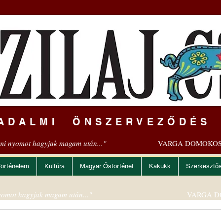
ADALMI ÖNSZERVEZŐDÉS
mi nyomot hagyjak magam után..."
VARGA DOMOKOS
Történelem
Kultúra
Magyar Őstörténet
Kakukk
Szerkesztő
omot hagyjak magam után..."
VARGA D