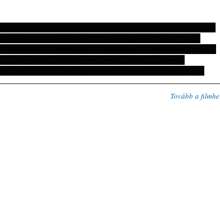
dések megkötésekor egy korszak zárult le az emberiség történetében. 
s szövegkönyve alapján készült film bemutatja az Államok Feletti 
y előkészítette és kirobbantotta a nagy háborút. A történelemoktatás és 
elrejtik a valódi felelősök nevét, eredeti szándékait, melyek 
gső soron az 1000 éves Magyarország feldarabolásához is vezetett.
Tovább a filmhe