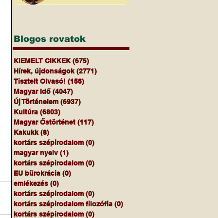
Blogos rovatok
KIEMELT CIKKEK
(675)
675 bejegyzés
Hírek, újdonságok
(2771)
2771 bejegyzés
Tisztelt Olvasó!
(156)
156 bejegyzés
Magyar Idő
(4047)
4047 bejegyzés
Új Történelem
(6937)
6937 bejegyzés
Kultúra
(6803)
6803 bejegyzés
Magyar Őstörténet
(117)
117 bejegyzés
Kakukk
(8)
8 bejegyzés
kortárs szépirodalom
(0)
0 bejegyzés
magyar nyelv
(1)
1 bejegyzés
kortárs szépirodalom
(0)
0 bejegyzés
EU bürokrácia
(0)
0 bejegyzés
emlékezés
(0)
0 bejegyzés
kortárs szépirodalom
(0)
0 bejegyzés
kortárs szépirodalom filozófia
(0)
0 bejegyzés
kortárs szépirodalom
(0)
0 bejegyzés