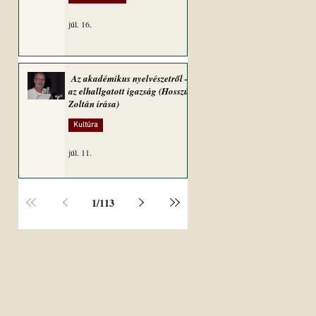
júl. 16.
Az akadémikus nyelvészetről –
az elhallgatott igazság (Hosszú
Zoltán írása)
Kultúra
júl. 11.
1
/
113