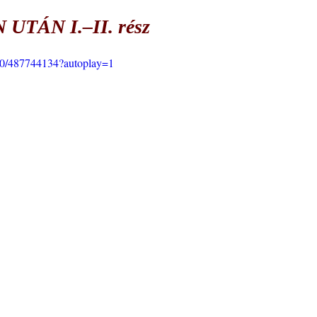
UTÁN I.–II. rész
00/487744134?autoplay=1