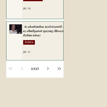
júl. 16.
Az akadémikus nyelvészetről –
az elhallgatott igazság (Hosszú
Zoltán írása)
Kultúra
júl. 11.
1
/
113