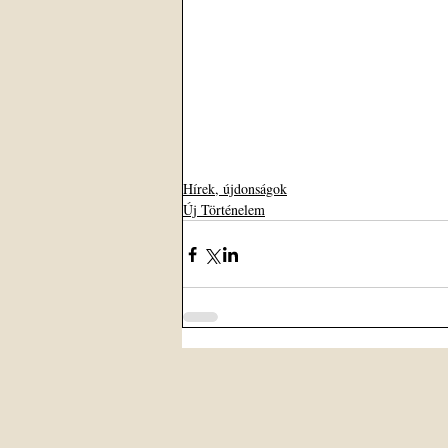
Hírek, újdonságok
Új Történelem