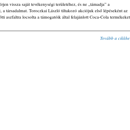
térjen vissza saját tevékenységi területéhez, és ne „támadja” a 
 a társadalmat. Toroczkai László tiltakozó akciójuk első lépéseként az 
őtti aszfaltra locsolta a támogatóik által felajánlott Coca-Cola termékeket
Tovább a cikkhe