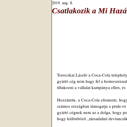
2019. aug. 8.
Csatlakozik a Mi Hazá
Toroczkai László a Coca-Cola telephelye 
gyártó cég nem hagy fel a homoszexuali
tiltakozni a vállalat kampánya ellen, é
Hozzátette, a Coca-Cola elismerte, ho
számos országban támogatja a pride-ot i
gyártó cégnek nem az a dolga, hogy pol
hogy különböző „társadalmi devianciáka