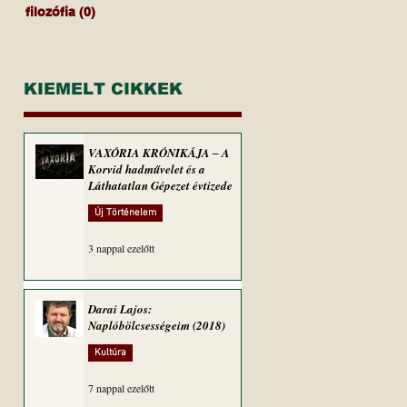
filozófia
(0)
0 bejegyzés
KIEMELT CIKKEK
VAXÓRIA KRÓNIKÁJA ‒ A
Korvid hadművelet és a
Láthatatlan Gépezet évtizede
Új Történelem
3 nappal ezelőtt
Darai Lajos:
Naplóbölcsességeim (2018)
Kultúra
7 nappal ezelőtt