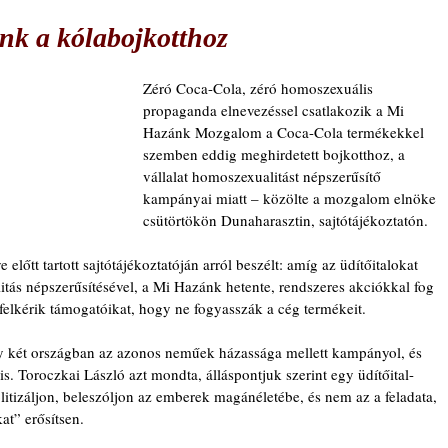
nk a kólabojkotthoz
Zéró Coca-Cola, zéró homoszexuális 
propaganda elnevezéssel csatlakozik a Mi 
Hazánk Mozgalom a Coca-Cola termékekkel 
szemben eddig meghirdetett bojkotthoz, a 
vállalat homoszexualitást népszerűsítő 
kampányai miatt – közölte a mozgalom elnöke 
csütörtökön Dunaharasztin, sajtótájékoztatón.
előtt tartott sajtótájékoztatóján arról beszélt: amíg az üdítőitalokat 
tás népszerűsítésével, a Mi Hazánk hetente, rendszeres akciókkal fog 
s felkérik támogatóikat, hogy ne fogyasszák a cég termékeit.
gy két országban az azonos neműek házassága mellett kampányol, és 
s. Toroczkai László azt mondta, álláspontjuk szerint egy üdítőital-
itizáljon, beleszóljon az emberek magánéletébe, és nem az a feladata, 
t” erősítsen.