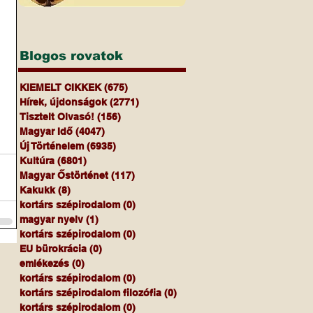
Blogos rovatok
KIEMELT CIKKEK
(675)
675 bejegyzés
Hírek, újdonságok
(2771)
2771 bejegyzés
Tisztelt Olvasó!
(156)
156 bejegyzés
Magyar Idő
(4047)
4047 bejegyzés
Új Történelem
(6935)
6935 bejegyzés
Kultúra
(6801)
6801 bejegyzés
Magyar Őstörténet
(117)
117 bejegyzés
Kakukk
(8)
8 bejegyzés
kortárs szépirodalom
(0)
0 bejegyzés
magyar nyelv
(1)
1 bejegyzés
kortárs szépirodalom
(0)
0 bejegyzés
EU bürokrácia
(0)
0 bejegyzés
emlékezés
(0)
0 bejegyzés
kortárs szépirodalom
(0)
0 bejegyzés
kortárs szépirodalom filozófia
(0)
0 bejegyzés
kortárs szépirodalom
(0)
0 bejegyzés