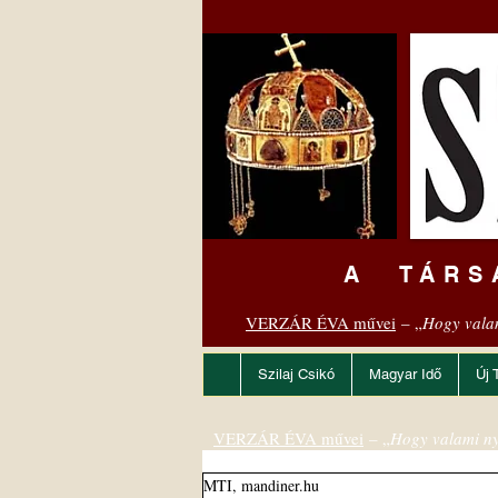
A TÁRS
VERZÁR ÉVA művei
– „
Hogy vala
Szilaj Csikó
Magyar Idő
Új 
VERZÁR ÉVA művei
– „
Hogy valami ny
MTI, mandiner.hu