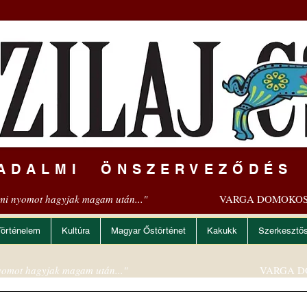
ADALMI ÖNSZERVEZŐDÉS
mi nyomot hagyjak magam után..."
VARGA DOMOKOS
Történelem
Kultúra
Magyar Őstörténet
Kakukk
Szerkesztő
omot hagyjak magam után..."
VARGA D