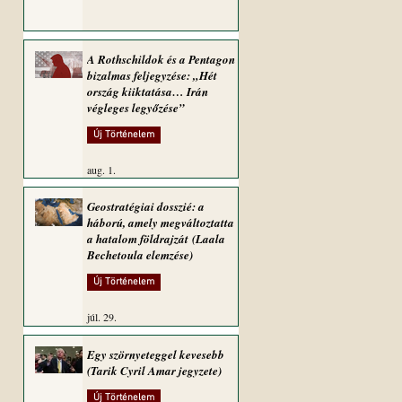
A Rothschildok és a Pentagon
bizalmas feljegyzése: „Hét
ország kiiktatása… Irán
végleges legyőzése”
Új Történelem
aug. 1.
Geostratégiai dosszié: a
háború, amely megváltoztatta
a hatalom földrajzát (Laala
Bechetoula elemzése)
Új Történelem
júl. 29.
Egy szörnyeteggel kevesebb
(Tarik Cyril Amar jegyzete)
Új Történelem