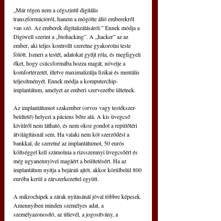
„Már régen nem a cégszintű digitális 
transzformációról, hanem a mögötte álló emberekről 
van szó. Az emberek digitalizálásáról.” Ennek módja a 
Digiwell szerint a „biohacking”. A „hacker” az az 
ember, aki teljes kontrollt szeretne gyakorolni teste 
fölött. Ismeri a testét, adatokat gyűjt róla, és megfigyeli 
őket, hogy csúcsformába hozza magát, növelje a 
komfortérzetét, illetve maximalizálja fizikai és mentális 
teljesítményét. Ennek módja a komputerchip-
implantátum, amelyet az emberi szervezetbe ültetnek.
Az implantátumot szakember (orvos vagy testékszer-
beültető) helyezi a páciens bőre alá. A kis üvegcső 
kívülről nem látható, és nem okoz gondot a repülőtéri 
átvilágításnál sem. Ha valaki nem köt szerződést a 
bankkal, de szeretné az implantátumot, 50 eurós 
költséggel kell számolnia a rizsszemnyi üvegcsőért és 
még ugyanennyivel magáért a beültetésért. Ha az 
implantátum nyitja a bejárati ajtót, akkor körülbelül 800 
euróba kerül a zárszerkezettel együtt.
A mikrochipek a zárak nyitásánál jóval többre képesek. 
Amennyiben minden személyes adat, a 
személyazonosító, az útlevél, a jogosítvány, a 