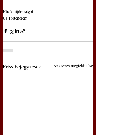
Hírek, újdonságok
Új Történelem
Friss bejegyzések
Az összes megtekintése