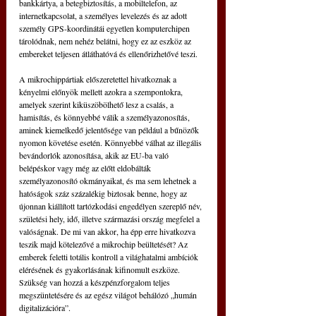
bankkártya, a betegbiztosítás, a mobiltelefon, az 
internetkapcsolat, a személyes levelezés és az adott 
személy GPS-koordinátái egyetlen komputerchipen 
tárolódnak, nem nehéz belátni, hogy ez az eszköz az 
embereket teljesen átláthatóvá és ellenőrizhetővé teszi.
A mikrochippártiak előszeretettel hivatkoznak a 
kényelmi előnyök mellett azokra a szempontokra, 
amelyek szerint kiküszöbölhető lesz a csalás, a 
hamisítás, és könnyebbé válik a személyazonosítás, 
aminek kiemelkedő jelentősége van például a bűnözők 
nyomon követése esetén. Könnyebbé válhat az illegális 
bevándorlók azonosítása, akik az EU-ba való 
belépéskor vagy még az előtt eldobálták 
személyazonosító okmányaikat, és ma sem lehetnek a 
hatóságok száz százalékig biztosak benne, hogy az 
újonnan kiállított tartózkodási engedélyen szereplő név, 
születési hely, idő, illetve származási ország megfelel a 
valóságnak. De mi van akkor, ha épp erre hivatkozva 
teszik majd kötelezővé a mikrochip beültetését? Az 
emberek feletti totális kontroll a világhatalmi ambíciók 
elérésének és gyakorlásának kifinomult eszköze. 
Szükség van hozzá a készpénzforgalom teljes 
megszüntetésére és az egész világot behálózó „humán 
digitalizációra”.