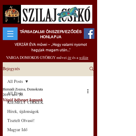
TÁRSADALMI ÖNSZERVEZŐDÉS
HONLAPJA
VERZÁR ÉVA művei – „Hogy valami nyomot
hagyjak magam után..."
VARGA DOMOKOS GYÖRGY művei
itt
és a
wikin
Bejegyzés
All Posts
Hernádi Zsuzsa, Demokrata
All Posts
2019. nov. 20.
Végül bélyeget kapunk
KIEMELT CIKKEK
Hírek, újdonságok
Tisztelt Olvasó!
Magyar Idő