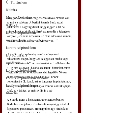
Új Történelem
Kultúra
Magyar Őstörténet
Ami pár évvel ezelőtt még összeesküvés-elmélet volt, 
az mára a valóság. A berlini Sparda Bank azzal 
Kakukk
jutalmazza a nagy ügyfeleit, hogy ingyen ültet be 
mikrochipet a bőrük alá. Erről ezt mondja a Jelenések 
kortárs szépirodalom
könyve: „senki ne vehessen, se el ne adhasson semmit, 
magyar nyelv
hanem csak akin a fenevad bélyege van…”
kortárs szépirodalom
 A berlini pénzintézmény azzal a szlogennel 
EU bürokrácia
reklámozza magát, hogy „ez az egyetlen húsba vágó 
emlékezés
építésfinanszírozás”. Az akció október 1-től december 
31-ig tart, és olyan „haladó szellemű” fiatalokat céloz 
kortárs szépirodalom
meg, akik az akció időtartama alatt legalább 50 ezer 
eurós szerződést írnak alá a bankkal. Ennek 
kortárs szépirodalom filozófia
honorálására ők fizetik azt az ingyenes implantátumot, 
kortárs szépirodalom
amellyel kulcs nélkül nyithatják leendő lakásuk ajtaját. 
Csak egy érintés, és már nyílik is a zár…
filozófia
A Sparda Bank a keletnémet tartományokban és 
Berlinben van jelen, szövetkezeti, magánügyfelekkel 
foglalkozó pénzintézet. Honlapjukon így hirdetik az 
akciót: „Kitüntetünk téged és még egy, általad megjelölt 