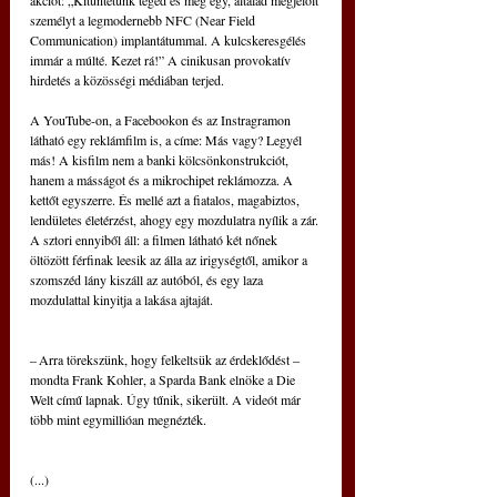
személyt a legmodernebb NFC (Near Field 
Communication) implantátummal. A kulcskeresgélés 
immár a múlté. Kezet rá!” A cinikusan provokatív 
hirdetés a közösségi médiában terjed.
A YouTube-on, a Facebookon és az Instragramon 
látható egy reklámfilm is, a címe: Más vagy? Legyél 
más! A kisfilm nem a banki kölcsönkonstrukciót, 
hanem a másságot és a mikrochipet reklámozza. A 
kettőt egyszerre. És mellé azt a fiatalos, magabiztos, 
lendületes életérzést, ahogy egy mozdulatra nyílik a zár. 
A sztori ennyiből áll: a filmen látható két nőnek 
öltözött férfinak leesik az álla az irigységtől, amikor a 
szomszéd lány kiszáll az autóból, és egy laza 
mozdulattal kinyitja a lakása ajtaját.
– Arra törekszünk, hogy felkeltsük az érdeklődést – 
mondta Frank Kohler, a Sparda Bank elnöke a Die 
Welt című lapnak. Úgy tűnik, sikerült. A videót már 
több mint egymillióan megnézték.
(...)