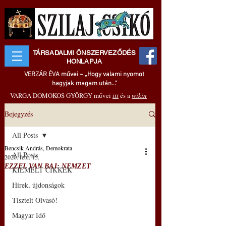
TÁRSADALMI ÖNSZERVEZŐDÉS
HONLAPJA
VERZÁR ÉVA művei – „Hogy valami nyomot
hagyjak magam után..."
VARGA DOMOKOS GYÖRGY művei
itt
és a
wikin
Bejegyzés
All Posts
Bencsik András, Demokrata
All Posts
2020. febr. 15.
EZZEL VAN BAJ: NEMZET
KIEMELT CIKKEK
Hírek, újdonságok
Tisztelt Olvasó!
Magyar Idő