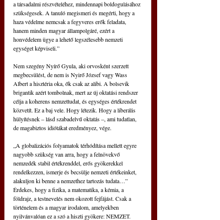
a társadalmi részvételéhez, mindennapi boldogulásához 
szükségesek. A tanuló megismeri és megérti, hogy a 
haza védelme nemcsak a fegyveres erők feladata, 
hanem minden magyar állampolgáré, ezért a 
honvédelem ügye a lehető legszélesebb nemzeti 
egységet képviseli.”
Nem szegény Nyírő Gyula, aki orvosként szerzett 
megbecsülést, de nem is Nyirő József vagy Wass 
Albert a hisztéria oka, ők csak az alibi. A bolsevik 
brigantik azért tombolnak, mert az új oktatási rendszer 
célja a koherens nemzettudat, és egységes értékrendet 
közvetít. Ez a baj vele. Hogy létezik. Hogy a liberális 
hülyítésnek – lásd szabadelvű oktatás –, ami tudatlan, 
de magabiztos idiótákat eredményez, vége.
„A globalizációs folyamatok térhódítása mellett egyre 
nagyobb szükség van arra, hogy a felnövekvő 
nemzedék stabil értékrenddel, erős gyökerekkel 
rendelkezzen, ismerje és becsülje nemzeti értékeinket, 
alakuljon ki benne a nemzethez tartozás tudata…” 
Érdekes, hogy a fizika, a matematika, a kémia, a 
földrajz, a testnevelés nem okozott fejfájást. Csak a 
történelem és a magyar irodalom, amelyekben 
nyilvánvalóan ez a szó a hiszti gyökere: NEMZET.