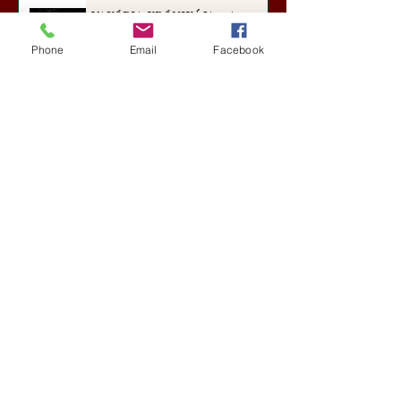
Hedvig posztajánlója)
VAXÓRIA KRÓNIKÁJA ‒ A
Korvid hadművelet és a
Láthatatlan Gépezet évtizede
Phone
Email
Facebook
Új Történelem
3 nappal ezelőtt
Darai Lajos: Naplóbölcsességeim
(2018)
Kultúra
6 nappal ezelőtt
A Rothschildok és a Pentagon
bizalmas feljegyzése: „Hét ország
kiiktatása… Irán végleges
legyőzése”