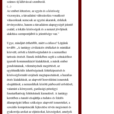
számos új kihívással szembesül.
(...)
Az emberi létezésre, az egyén és a közösség 
viszonyára, a társadalmi változásokra vonatkozó 
válaszoknak nemcsak az egyéni akaratok, érdekek 
érvényesítése, hanem a társadalom alapegységét jelentő 
család, a lokális közösségek és a nemzet jövőjének 
alakítása szempontjából is jelentősége van.”
Ugye, mindjárt érthetőbb, miért a cirkusz? Lépjünk 
tovább: „A tantárgy civilizációs értékeket és mintákat 
közvetít, erősíti a felelősségtudatot és a nemzethez 
tartozás érzését. Ennek érdekében segíti a szituációhoz 
igazodó kommunikáció kialakítását, a másik ember 
gondolatainak, véleményének megértését, az 
együttműködés lehetőségeinek feltérképezését és 
közösségformáló erejének megtapasztalását, a hazafias 
érzés kialakítását, az alapvető honvédelmi ismeretek 
elsajátítását, a nemzedékek közötti párbeszéd erősítését, 
valamint a környezeti, gazdasági-pénzügyi 
fenntarthatóság feltételeinek kiemelését. A tantárgy 
keretében a tanuló elsajátítja a tudatos és felelős 
állampolgári léthez szükséges alapvető ismereteket, a 
szociális kompetenciák fejlesztése révén megismeri és 
gyakorolja azokat az eljárásokat, készségeket, amelyek 