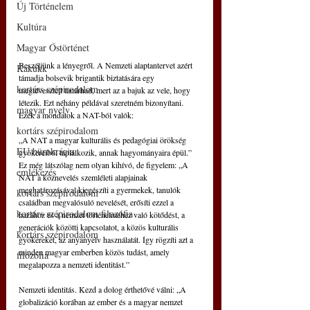
Új Történelem
Kultúra
Magyar Őstörténet
Beszéljünk a lényegről. A Nemzeti alaptantervet azért 
Kakukk
támadja bolsevik brigantik biztatására egy 
kortárs szépirodalom
megtévesztett tanárhad, mert az a bajuk az vele, hogy 
létezik. Ezt néhány példával szeretném bizonyítani. 
magyar nyelv
Ezek a mondatok a NAT-ból valók:
kortárs szépirodalom
„A NAT a magyar kulturális és pedagógiai örökség 
EU bürokrácia
gyökereiből táplálkozik, annak hagyományaira épül.” 
Ez még látszólag nem olyan kihívó, de figyelem: „A 
emlékezés
NAT a köznevelés szemléleti alapjainak 
meghatározásával kiegészíti a gyermekek, tanulók 
kortárs szépirodalom
családban megvalósuló nevelését, erősíti ezzel a 
kortárs szépirodalom filozófia
hazához és a nemzet történelméhez való kötődést, a 
generációk közötti kapcsolatot, a közös kulturális 
kortárs szépirodalom
gyökereket, az anyanyelv használatát. Így rögzíti azt a 
minden magyar emberben közös tudást, amely 
filozófia
megalapozza a nemzeti identitást.”
Nemzeti identitás. Kezd a dolog érthetővé válni: „A 
globalizáció korában az ember és a magyar nemzet 