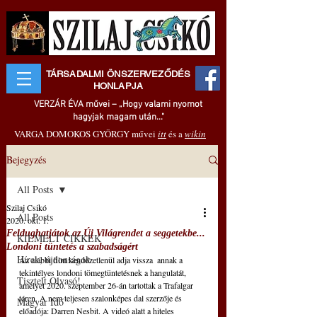
TÁRSADALMI ÖNSZERVEZŐDÉS
HONLAPJA
VERZÁR ÉVA művei – „Hogy valami nyomot
hagyjak magam után..."
VARGA DOMOKOS GYÖRGY művei
itt
és a
wikin
Bejegyzés
All Posts
Szilaj Csikó
All Posts
2020. okt. 1.
Feldughatjátok az Új Világrendet a seggetekbe...
KIEMELT CIKKEK
Londoni tüntetés a szabadságért
Hírek, újdonságok
Az alábbi film kendőzetlenül adja vissza  annak a 
tekintélyes londoni tömegtüntetésnek a hangulatát, 
Tisztelt Olvasó!
amelyet 2020. szeptember 26-án tartottak a Trafalgar 
téren. A nem teljesen szalonképes dal szerzője és 
Magyar Idő
előadója: Darren Nesbit. A videó alatt a hiteles 