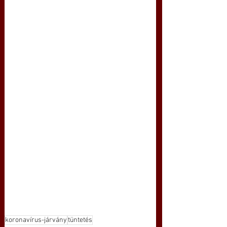
koronavírus-járvány
tüntetés