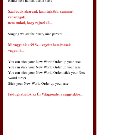
Rather be a human than a slave
Szabadok akarunk lenni inkább, semmint 
rabszolgák... 
nem tudod, hogy rajtad áll...
Singing we are the ninety nine percent...
Mi vagyunk a 99 %... együtt hatalmasak 
vagyunk...
You can stick your New World Order up your arse
You can stick your New World Order up your arse
You can stick your New World Order, stick your New 
World Order
Stick your New World Order up your arse
Feldughatjátok az Új Világrendet a seggetekbe...