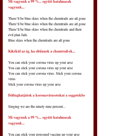
Mi vagyunk a 99 %... együtt hatalmasak 
vagyunk...
There’ll be blue skies when the chemtrails are all gone
There’ll be blue skies when the chemtrails are all gone
There’ll be blue skies when the chemtrails and their 
evil plan fails
Blue skies when the chemtrails are all gone
Kikékül az ég, ha eltűnnek a chemtrail-ek...
You can stick your corona virus up your arse
You can stick your corona virus up your arse
You can stick your corona virus. Stick your corona 
virus
Stick your corona virus up your arse
Feldughatjátok a koronavírusotokat a seggetekbe
Singing we are the ninety nine percent...
Mi vagyunk a 99 %... együtt hatalmasak 
vagyunk...
You can stick your poisoned vaccine up your arse