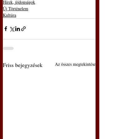
Hírek, újdonságok
Új Történelem
Kultúra
Friss bejegyzések
Az összes megtekintése