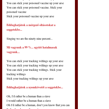
You can stick your poisoned vaccine up your arse
You can stick your poisoned vaccine. Stick your 
poisoned vaccine
Stick your poisoned vaccine up your arse
Feldughatjátok a mérgező oltásotokat a 
seggetekbe...
Singing we are the ninety nine percent...
Mi vagyunk a 99 %... együtt hatalmasak 
vagyunk...
You can stick your tracking willings up your arse
You can stick your tracking willings up your arse
You can stick your tracking willings. Stick your 
tracking willings
Stick your tracking willings up your arse
Feldughatjátok a nyomkövetőt a seggetekbe...
Oh, I’d rather be a human than a slave
I would rather be a human than a slave
Oh I’d rather be a human, don’t you know that you can