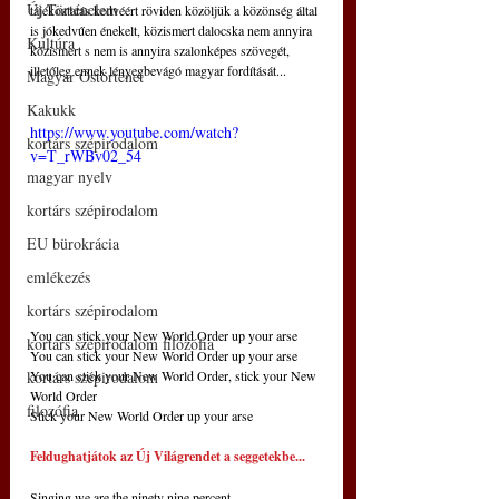
Új Történelem
tájékoztatás kedvéért röviden közöljük a közönség által 
is jókedvűen énekelt, közismert dalocska nem annyira 
Kultúra
közismert s nem is annyira szalonképes szövegét, 
illetőleg ennek lényegbevágó magyar fordítását...
Magyar Őstörténet
Kakukk
https://www.youtube.com/watch?
kortárs szépirodalom
v=T_rWBv02_54
magyar nyelv
kortárs szépirodalom
EU bürokrácia
emlékezés
kortárs szépirodalom
You can stick your New World Order up your arse
kortárs szépirodalom filozófia
You can stick your New World Order up your arse
You can stick your New World Order, stick your New 
kortárs szépirodalom
World Order
filozófia
Stick your New World Order up your arse
Feldughatjátok az Új Világrendet a seggetekbe...
Singing we are the ninety nine percent