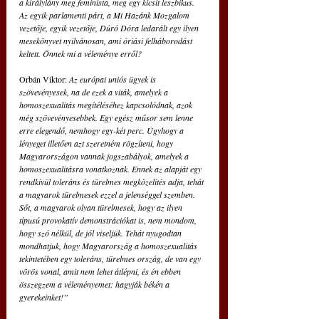
a királylány meg feminista, meg egy kicsit leszbikus. 
Az egyik parlamenti párt, a Mi Hazánk Mozgalom 
vezetője, egyik vezetője, Dúró Dóra ledarált egy ilyen 
mesekönyvet nyilvánosan, ami óriási felháborodást 
keltett. Önnek mi a véleménye erről?
Orbán Viktor: 
Az európai uniós ügyek is 
szövevényesek, na de ezek a viták, amelyek a 
homoszexualitás megítéléséhez kapcsolódnak, azok 
még szövevényesebbek. Egy egész műsor sem lenne 
erre elegendő, nemhogy egy-két perc. Úgyhogy a 
lényeget illetően azt szeretném rögzíteni, hogy 
Magyarországon vannak jogszabályok, amelyek a 
homoszexualitásra vonatkoznak. Ennek az alapját egy 
rendkívül toleráns és türelmes megközelítés adja, tehát 
a magyarok türelmesek ezzel a jelenséggel szemben. 
Sőt, a magyarok olyan türelmesek, hogy az ilyen 
típusú provokatív demonstrációkat is, nem mondom, 
hogy szó nélkül, de jól viseljük. Tehát nyugodtan 
mondhatjuk, hogy Magyarország a homoszexualitás 
tekintetében egy toleráns, türelmes ország, de van egy 
vörös vonal, amit nem lehet átlépni, és én ebben 
összegzem a véleményemet: hagyják békén a 
gyerekeinket!”