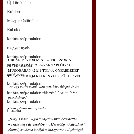
Új Történelem
Kultúra
Magyar Őstörténet
Kakukk
kortárs szépirodalom
magyar nyelv
kortárs szépirodalom
ORBÁN VIKTOR MINISZTERELNÖK A 
EU bürokrácia
KOSSUTH RÁDIÓ VASÁRNAPI ÚJSÁG 
MŰSORÁBAN (28:11-TŐL) A GYEREKEKET 
emlékezés
CÉLZÓ LMBTQ-ÉRZÉKENYÍTÉSRŐL BESZÉLT::
kortárs szépirodalom
Van egy vörös vonal, amit nem lehet átlépni, és én 
kortárs szépirodalom filozófia
ebben összegzem a véleményemet: hagyják békén a 
gyerekeinket!
kortárs szépirodalom
Orbán Viktor miniszterelnök
filozófia
„Nagy Katalin: 
Végül a közelmúltban bemutattak, 
megjelent egy új mesekönyv, „Mesevilág mindenkinek” 
címmel, amiben a királyfi a királyfit veszi el feleségül, 