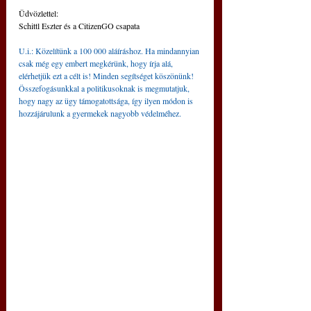
Üdvözlettel:
Schittl Eszter és a CitizenGO csapata
U.i.: Közelítünk a 100 000 aláíráshoz. Ha mindannyian 
csak még egy embert megkérünk, hogy írja alá, 
elérhetjük ezt a célt is! Minden segítséget köszönünk! 
Összefogásunkkal a politikusoknak is megmutatjuk, 
hogy nagy az ügy támogatottsága, így ilyen módon is 
hozzájárulunk a gyermekek nagyobb védelméhez.