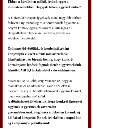
Ebben a kérdésben milliók értünk egyet a 
miniszterelnökkel: Hagyják békén a gyerekeinket!
A CitizenGO csapata igyekszik minél nagyobb körben 
felhívni a nyilvánosság és a döntéshozók figyelmét a 
helyzet komolyságára, és azokra a szükséges és 
elengedhetetlen lépésekre, amiket a gyermekek 
védelme megkövetel.
Örömmel üdvözöljük, és kezdeti sikerként 
könyveljük el ezért a fenti miniszterelnöki 
állásfoglalást, és bízunk benne, hogy konkrét 
kormányzati lépések fognak történni gyermekeink 
felnőtt-LMBTQ tartalmaktól való védelmében.
Mivel az LMBT-lobbi célja vállaltan az, hogy az 
óvodákban és az iskolákban, akár a szülőket is 
megkerülve érje el felnőtt tartalmaival a gyermekeinket, 
nincs vesztegetni való időnk.
A döntéshozóktól elvárjuk, hogy konkrét lépéseket 
tegyenek a gyermekek zavartalan 
gyermekkorának megóvása érdekében korunk új 
kihívásai közepette. Ennek érdekében a napokban 
új kampánnyal jelentkezünk.