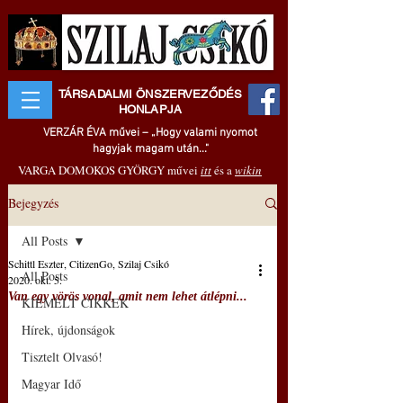
TÁRSADALMI ÖNSZERVEZŐDÉS
HONLAPJA
VERZÁR ÉVA művei – „Hogy valami nyomot
hagyjak magam után..."
VARGA DOMOKOS GYÖRGY művei
itt
és a
wikin
Bejegyzés
All Posts
Schittl Eszter, CitizenGo, Szilaj Csikó
All Posts
2020. okt. 5.
Van egy vörös vonal, amit nem lehet átlépni...
KIEMELT CIKKEK
Hírek, újdonságok
Tisztelt Olvasó!
Magyar Idő