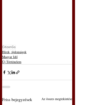
CitizenGo
Hírek, újdonságok
Magyar Idő
Új Történelem
Friss bejegyzések
Az összes megtekintése