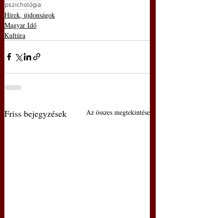
pszichológia
Hírek, újdonságok
Magyar Idő
Kultúra
Friss bejegyzések
Az összes megtekintése