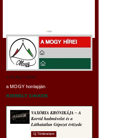
Darai Lajos:
Gyimóthy Gábor
a Szilaj Csikón
Naplóbölcsességeim
nyelvművelő gúnyv
a MOGY honlapján
(2024)
sorozata (1772)
KIEMELT CIKKEK
VAXÓRIA KRÓNIKÁJA ‒ A
Korvid hadművelet és a
Láthatatlan Gépezet évtizede
Új Történelem