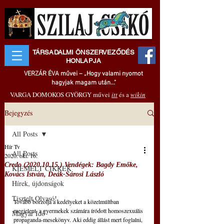
TÁRSADALMI ÖNSZERVEZŐDÉS
HONLAPJA
VERZÁR ÉVA művei – „Hogy valami nyomot
hagyjak magam után..."
VARGA DOMOKOS GYÖRGY művei
itt
és a
wikin
Bejegyzés
All Posts
Hír Tv
All Posts
2020. okt. 16.
Credo (2020.10.15.) Vendégek: Bagdy Emőke,
KIEMELT CIKKEK
Kovács István, Deák-Sárosi László
Hírek, újdonságok
Tisztelt Olvasó!
Tovább borzolja a kedélyeket a közelmúltban 
megjelent, a gyermekek számára íródott homoszexuális 
Magyar Idő
propaganda-mesekönyv. Aki eddig állást mert foglalni, 