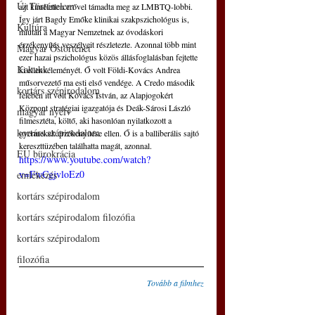
Új Történelem
azt kíméletlen erővel támadta meg az LMBTQ-lobbi. 
Így járt Bagdy Emőke klinikai szakpszichológus is, 
Kultúra
miután a Magyar Nemzetnek az óvodáskori 
érzékenyítés veszélyeit részletezte. Azonnal több mint 
Magyar Őstörténet
ezer hazai pszichológus közös állásfoglalásban fejtette 
Kakukk
ki ellenvéleményét. Ő volt Földi-Kovács Andrea 
műsorvezető ma esti első vendége. A Credo második 
kortárs szépirodalom
felében itt volt Kovács István, az Alapjogokért 
Központ stratégiai igazgatója és Deák-Sárosi László 
magyar nyelv
filmesztéta, költő, aki hasonlóan nyilatkozott a 
kortárs szépirodalom
gyermekek érzékenyítése ellen. Ő is a balliberális sajtó 
kereszttüzében találhatta magát, azonnal.
EU bürokrácia
https://www.youtube.com/watch?
v=FwCgjvloEz0
emlékezés
kortárs szépirodalom
kortárs szépirodalom filozófia
kortárs szépirodalom
filozófia
Tovább a filmhez