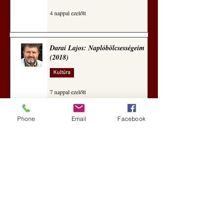
4 nappal ezelőtt
Darai Lajos: Naplóbölcsességeim
(2018)
Kultúra
7 nappal ezelőtt
Phone
Email
Facebook
A Rothschildok és a Pentagon
bizalmas feljegyzése: „Hét ország
kiiktatása… Irán végleges
legyőzése”
Új Történelem
aug. 1.
Geostratégiai dosszié: a háború,