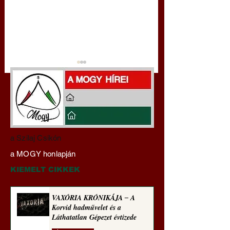
Gyimóthy Gábor
Darai Lajos:
a Szilaj Csikón
nyelvművelő gúnyvers-
Naplóbölcsességei
a MOGY honlapján
sorozata (1773)
(2024)
KIEMELT CIKKEK
VAXÓRIA KRÓNIKÁJA ‒ A
Korvid hadművelet és a
Láthatatlan Gépezet évtizede