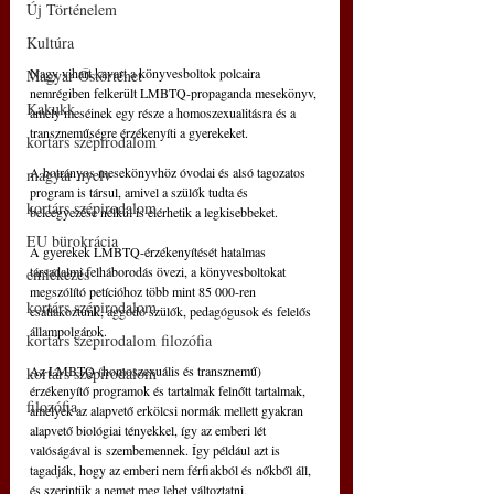
Új Történelem
Kultúra
Nagy vihart kavart a könyvesboltok polcaira 
Magyar Őstörténet
nemrégiben felkerült LMBTQ-propaganda mesekönyv, 
Kakukk
amely meséinek egy része a homoszexualitásra és a 
transzneműségre érzékenyíti a gyerekeket.
kortárs szépirodalom
A botrányos mesekönyvhöz óvodai és alsó tagozatos 
magyar nyelv
program is társul, amivel a szülők tudta és 
kortárs szépirodalom
beleegyezése nélkül is elérhetik a legkisebbeket.
EU bürokrácia
A gyerekek LMBTQ-érzékenyítését hatalmas 
társadalmi felháborodás övezi, a könyvesboltokat 
emlékezés
megszólító petícióhoz több mint 85 000-ren 
kortárs szépirodalom
csatlakoztunk, aggódó szülők, pedagógusok és felelős 
állampolgárok.
kortárs szépirodalom filozófia
Az LMBTQ (homoszexuális és transznemű) 
kortárs szépirodalom
érzékenyítő programok és tartalmak felnőtt tartalmak, 
filozófia
amelyek az alapvető erkölcsi normák mellett gyakran 
alapvető biológiai tényekkel, így az emberi lét 
valóságával is szembemennek. Így például azt is 
tagadják, hogy az emberi nem férfiakból és nőkből áll, 
és szerintük a nemet meg lehet változtatni.