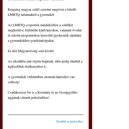
Rengeteg magyar szülő szeretné megóvni a felnőtt-
LMBTQ tartalmaktól a gyermekét.
Az LMBTQ-csoportok mindeközben a szülőket 
megkerülve, különféle kiadványokon, valamint óvodai 
és iskolai programokon keresztül igyekeznek eljuttatni 
a gyermekekhez gondolatiságukat.
Ez alól Magyarország sem kivétel.
Az iskolákba már régóta bejárnak, idén pedig elindult a 
legkisebbek érzékenyítése is.
A gyermekek védelmében azonnali lépésekre van 
szükség!
Csatlakozzon Ön is a Kormány és az Országgyűlés 
tagjainak címzett petíciónkhoz!
Tovább a petícióhoz