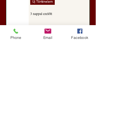
Új Történelem
3 nappal ezelőtt
Darai Lajos: Naplóbölcsességeim
Phone
Email
Facebook
(2018)
Kultúra
6 nappal ezelőtt
A Rothschildok és a Pentagon
bizalmas feljegyzése: „Hét ország
kiiktatása… Irán végleges
legyőzése”
Új Történelem
7 nappal ezelőtt