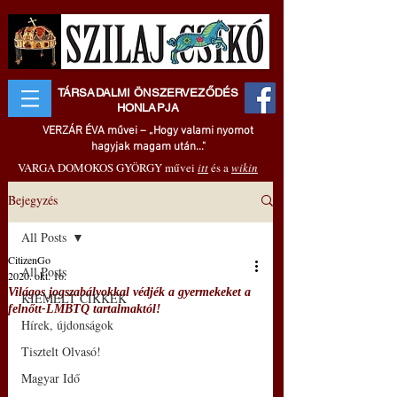
TÁRSADALMI ÖNSZERVEZŐDÉS
HONLAPJA
VERZÁR ÉVA művei – „Hogy valami nyomot
hagyjak magam után..."
VARGA DOMOKOS GYÖRGY művei
itt
és a
wikin
Bejegyzés
All Posts
CitizenGo
All Posts
2020. okt. 16.
Világos jogszabályokkal védjék a gyermekeket a
KIEMELT CIKKEK
felnőtt-LMBTQ tartalmaktól!
Hírek, újdonságok
Tisztelt Olvasó!
Magyar Idő