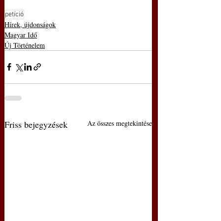
petíció
Hírek, újdonságok
Magyar Idő
Új Történelem
Friss bejegyzések
Az összes megtekintése