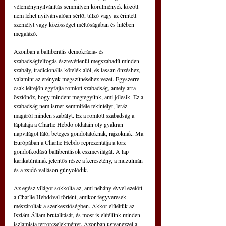
véleménynyilvánítás semmilyen körülmények között 
nem lehet nyilvánvalóan sértő, túlzó vagy az érintett 
személyt vagy közösséget méltóságában és hitében 
megalázó.
Azonban a balliberális demokrácia- és 
szabadságfelfogás észrevétlenül megszabadít minden 
szabály, tradicionális kötelék alól, és lassan önzéshez, 
valamint az erények megszűnéséhez vezet. Egyszerre 
csak létrejön egyfajta romlott szabadság, amely arra 
ösztönöz, hogy mindent megtegyünk, ami jólesik. Ez a 
szabadság nem ismer semmiféle tekintélyt, leráz 
magáról minden szabályt. Ez a romlott szabadság a 
táptalaja a Charlie Hebdo oldalain oly gyakran 
napvilágot látó, beteges gondolatoknak, rajzoknak. Ma 
Európában a Charlie Hebdo reprezentálja a torz 
gondolkodású balliberálisok eszmevilágát. A lap 
karikatúráinak jelentős része a keresztény, a muzulmán 
és a zsidó valláson gúnyolódik.
Az egész világot sokkolta az, ami néhány évvel ezelőtt 
a Charlie Hebdóval történt, amikor fegyveresek 
mészároltak a szerkesztőségben. Akkor elítéltük az 
Iszlám Állam brutalitását, és most is elítélünk minden 
iszlamista terrorcselekményt. Azonban ugyanezzel a 