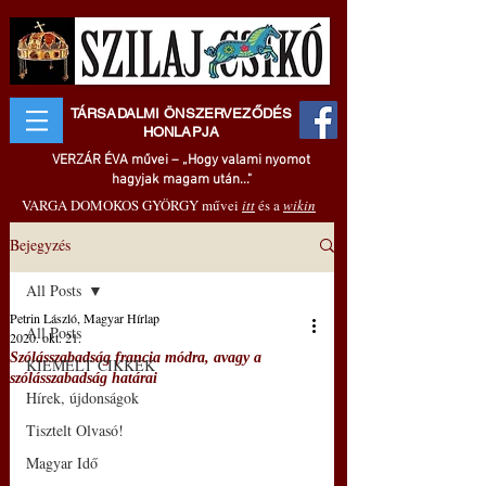
TÁRSADALMI ÖNSZERVEZŐDÉS
HONLAPJA
VERZÁR ÉVA művei – „Hogy valami nyomot
hagyjak magam után..."
VARGA DOMOKOS GYÖRGY művei
itt
és a
wikin
Bejegyzés
All Posts
Petrin László, Magyar Hírlap
All Posts
2020. okt. 21.
Szólásszabadság francia módra, avagy a
KIEMELT CIKKEK
szólásszabadság határai
Hírek, újdonságok
Tisztelt Olvasó!
Magyar Idő