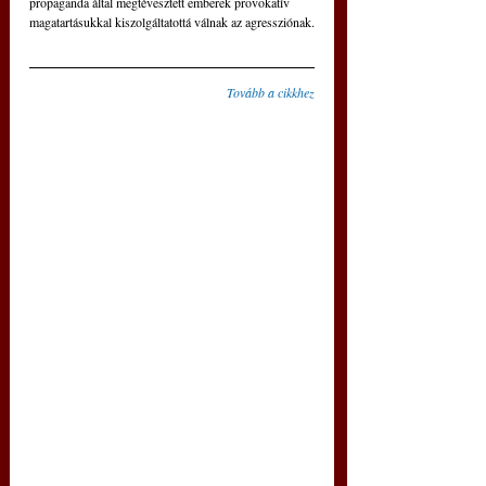
propaganda által megtévesztett emberek provokatív 
magatartásukkal kiszolgáltatottá válnak az agressziónak.
Tovább a cikkhez