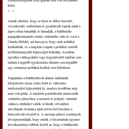
szerkesztőségének esze ágában sem volt bocsánatot 
kérni.
(…)
Annak ellenére, hogy az ilyen és ehhez hasonló, 
visszataszító, embertelen és gyalázkodó rajzok miatt a 
lapot sokan támadták és támadják, a balliberális 
papagájkommandó rendre védelmébe vette és veszi a 
Charlie Hebdót, azt harsogva, hogy ezek politikai 
karikatúrák, és a magazin csupán a politikai vezetők 
problémamegoldó képességét kritizálja. Azonban 
egyetlen vallásgyalázó vagy kegyeletsértő rajzban sem 
tudtam a legjobb igyekezetem ellenére sem legalább 
egy szemernyi politikai kritikát sem felfedezni.
Napjainkra a balliberálisok alantas indulataik 
kifejezésére olyan széles körű és változatos 
módszereket fejlesztettek ki, amelyre korábban még 
nem volt példa. A másként gondolkodni merészelők 
szüntelen gúnyolása, a nemzeti és polgári, valamint 
vallásos értékeket vallók civilizált, sőt emberi 
mivoltának elvitatása újult erővel tört felszínre a 
brüsszeli elit részéről is. A mostani párizsi események 
jól reprezentálják, hogy ennek a folyamatnak egyenes 
következménye többek között az, hogy a balliberális 