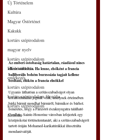
Új Történelem
Kultúra
Magyar Őstörténet
Kakukk
kortárs szépirodalom
magyar nyelv
kortárs szépirodalom
Az emberi ostobaság határtalan, ráadásul nincs 
EU bürokrácia
ellene védőoltás. Ha lenne, elsőként a francia 
balliberális bohém burzsoázia tagjait kellene 
emlékezés
beoltani, élükön a francia elnökkel
kortárs szépirodalom
Ugyanis láthatóan a szólásszabadságot olyan 
kortárs szépirodalom filozófia
korlátozhatatlan jognak vélik, amelynek értelmében 
bárki bármit mondhat bármiről, bármikor és bárhol. 
kortárs szépirodalom
Ismeretes, hogy a Párizstól észak­nyugatra található 
Conflans-Sainte-Honorine városban lefejeztek egy 
filozófia
középiskolai történelemtanárt, aki a szólásszabadságról 
tartott óráján Mohamed-karikatúrákkal illusztrálta 
mondanivalóját.