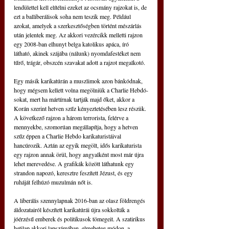
lendülettel kell elítélni ezeket az ocsmány rajzokat is, de 
ezt a balliberálisok soha nem teszik meg. Például 
azokat, amelyek a szerkesztőségben történt mészárlás 
után jelentek meg. Az akkori vezércikk melletti rajzon 
egy 2008-ban elhunyt belga katolikus apáca, író 
látható, akinek szájába (nálunk) nyomdafestéket nem 
tűrő, trágár, obszcén szavakat adott a rajzot megalkotó.
Egy másik karikatúrán a muszlimok azon bánkódnak, 
hogy mégsem kellett volna megölniük a Charlie Hebdó-
sokat, mert ha mártírnak tartják majd őket, akkor a 
Korán szerint hetven szűz kényeztetésében lesz részük. 
A következő rajzon a három terrorista, felérve a 
mennyekbe, szomorúan megállapítja, hogy a hetven 
szűz éppen a Charlie Hebdo karikaturistáival 
hancúrozik. Aztán az egyik megölt, idős karikaturista 
egy rajzon annak örül, hogy angyalként most már újra 
lehet merevedése. A grafikák között láthatunk egy 
strandon napozó, keresztre feszített Jézust, és egy 
ruháját felhúzó muzulmán nőt is.
A liberális szennylapnak 2016-ban az olasz földrengés 
áldozatairól készített karikatúrái újra sokkolták a 
jóérzésű emberek és politikusok tömegeit. A szatirikus 
hetilap akkori lapszámában, elmebeteg módon, a 