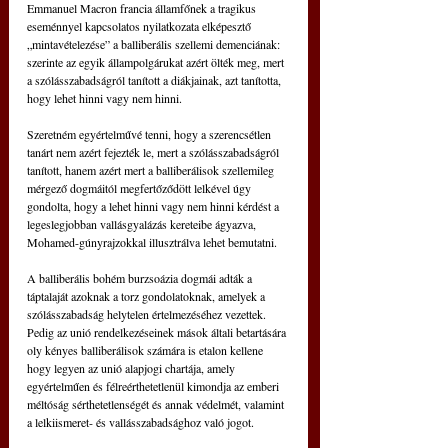
Emmanuel Macron francia államfőnek a tragikus 
eseménnyel kapcsolatos nyilatkozata elképesztő 
„mintavételezése” a balliberális szellemi demenciának: 
szerinte az egyik állampolgárukat azért ölték meg, mert 
a szólásszabadságról tanított a diákjainak, azt tanította, 
hogy lehet hinni vagy nem hinni.
Szeretném egyértelművé tenni, hogy a szerencsétlen 
tanárt nem azért fejezték le, mert a szólásszabadságról 
tanított, hanem azért mert a balliberálisok szellemileg 
mérgező dogmáitól megfertőződött lelkével úgy 
gondolta, hogy a lehet hinni vagy nem hinni kérdést a 
legeslegjobban vallásgyalázás kereteibe ágyazva, 
Mohamed-gúnyrajzokkal illusztrálva lehet bemutatni.
A balliberális bohém burzsoázia dogmái adták a 
táptalaját azoknak a torz gondolatoknak, amelyek a 
szólásszabadság helytelen értelmezéséhez vezettek. 
Pedig az unió rendelkezéseinek mások általi betartására 
oly kényes balliberálisok számára is etalon kellene 
hogy legyen az unió alapjogi chartája, amely 
egyértelműen és félreérthetetlenül kimondja az emberi 
méltóság sérthetetlenségét és annak védelmét, valamint 
a lelkiismeret- és vallásszabadsághoz való jogot.