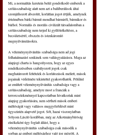
Mi, a normalitás keretein belül gondolkodó emberek a 
szólás­szabadság alatt nem azt a balliberálisok által 
szomjúhozott abszolút, korlátlan jogot értjük, amelynek 
értelmében bárki bármit mondhat bármiről, bármikor és 
bárhol. Normális és morális civilizált társadalomban a 
szólásszabadság nem terjed ki gyűlöletkeltésre, a 
becsületsértő, obszcén és istenkáromló 
megnyilvánulásokra.
A véleménynyilvánítás szabadsága nem ad jogi 
felhatalmazást senkinek sem vallásgyalázásra. Maga az 
alapjogi charta is hangsúlyozza, hogy az egyes 
rendelkezéseiben szabályozott jogok csak 
meghatározott feltételek és korlátozások mellett, mások 
jogainak védelmére tekintettel gyakorolhatók. Például 
az említett véleménynyilvánítás szabadsága vagy a 
szólásszabadság, amelyre most a franciák a 
terrorcselekménnyel kapcsolatban hivatkoztak mint 
alapjog gyakorlására, nem sértheti mások emberi 
méltóságát vagy vallásos meggyőződését mint 
úgyszintén alapvető jogot. Sőt, hazai viszonylatban 
Sólyom László korábban, még az Alkotmánybíróság 
elnökeként úgy foglalt állást, hogy a 
véleménynyilvánítás szabadsága csak második a 
sorban az emberi méltósághoz való jog mögött. A 