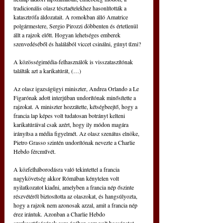
tradicionális olasz tésztaételekhez hasonlították a 
katasztrófa áldozatait. A romokban álló Amatrice 
polgármestere, Sergio Pirozzi döbbenten és értetlenül 
állt a rajzok előtt. Hogyan lehetséges emberek 
szenvedéséből és halálából viccet csinálni, gúnyt űzni?
A közösségimédia-felhasználók is visszataszítónak 
találták azt a karikatúrát, (…)
Az olasz igazságügyi miniszter, Andrea Orlando a Le 
Figarónak adott interjúban undorítónak minősítette a 
rajzokat. A miniszter hozzátette, kétségbeejtő, hogy a 
francia lap képes volt tudatosan botrányt kelteni 
karikatúráival csak azért, hogy ily módon magára 
irányítsa a média figyelmét. Az olasz szenátus elnöke, 
Pietro Grasso szintén undorítónak nevezte a Charlie 
Hebdo fércművét.
A közfelháborodásra való tekintettel a francia 
nagykövetség akkor Rómában kénytelen volt 
nyilatkozatot kiadni, amelyben a francia nép őszinte 
részvétéről biztosította az olaszokat, és hangsúlyozta, 
hogy a rajzok nem azonosak azzal, amit a francia nép 
érez irántuk. Azonban a Charlie Hebdo 