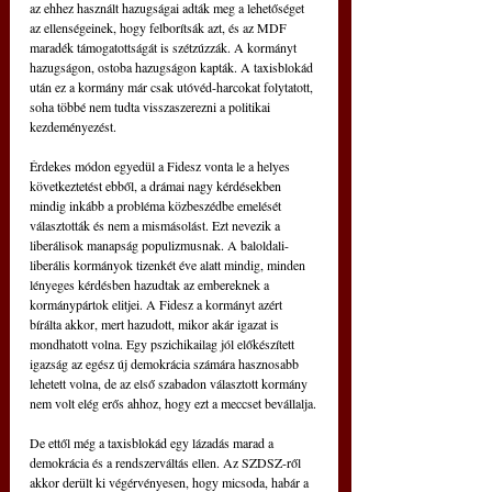
az ehhez használt hazugságai adták meg a lehetőséget 
az ellenségeinek, hogy felborítsák azt, és az MDF 
maradék támogatottságát is szétzúzzák. A kormányt 
hazugságon, ostoba hazugságon kapták. A taxisblokád 
után ez a kormány már csak utóvéd-harcokat folytatott, 
soha többé nem tudta visszaszerezni a politikai 
kezdeményezést.
Érdekes módon egyedül a Fidesz vonta le a helyes 
következtetést ebből, a drámai nagy kérdésekben 
mindig inkább a probléma közbeszédbe emelését 
választották és nem a mismásolást. Ezt nevezik a 
liberálisok manapság populizmusnak. A baloldali-
liberális kormányok tizenkét éve alatt mindig, minden 
lényeges kérdésben hazudtak az embereknek a 
kormánypártok elitjei. A Fidesz a kormányt azért 
bírálta akkor, mert hazudott, mikor akár igazat is 
mondhatott volna. Egy pszichikailag jól előkészített 
igazság az egész új demokrácia számára hasznosabb 
lehetett volna, de az első szabadon választott kormány 
nem volt elég erős ahhoz, hogy ezt a meccset bevállalja.
De ettől még a taxisblokád egy lázadás marad a 
demokrácia és a rendszerváltás ellen. Az SZDSZ-ről 
akkor derült ki végérvényesen, hogy micsoda, habár a 