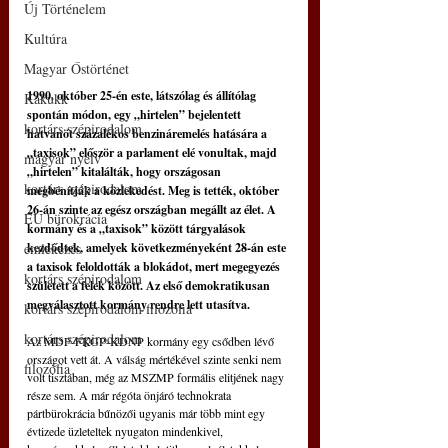
Új Történelem
Kultúra
Magyar Őstörténet
1990. október 25-én este, látszólag és állítólag 
Kakukk
spontán módon, egy „hirtelen” bejelentett 
kortárs szépirodalom
hatvanöt százalékos benzináremelés hatására a 
„taxisok” először a parlament elé vonultak, majd 
magyar nyelv
„hirtelen” kitalálták, hogy országosan 
kortárs szépirodalom
megbénítják a közlekedést. Meg is tették, október 
26-án szinte az egész országban megállt az élet. A 
EU bürokrácia
kormány és a „taxisok” között tárgyalások 
kezdődtek, amelyek következményeként 28-án este 
emlékezés
a taxisok feloldották a blokádot, mert megegyezés 
kortárs szépirodalom
született a felek között. Az első demokratikusan 
megválasztott kormány rendre lett utasítva.
kortárs szépirodalom filozófia
kortárs szépirodalom
Az MDF-FKGP-KDNP kormány egy csődben lévő 
országot vett át. A válság mértékével szinte senki nem 
filozófia
volt tisztában, még az MSZMP formális elitjének nagy 
része sem. A már régóta önjáró technokrata 
pártbürokrácia bűnözői ugyanis már több mint egy 
évtizede üzleteltek nyugaton mindenkivel, 