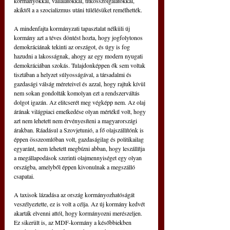
kormányokkal, vállalatokkal, titkosszolgálatokkal, 
akiktől a a szocializmus utáni túlélésüket remélhették.
A mindenfajta kormányzati tapasztalat nélküli új 
kormány azt a téves döntést hozta, hogy jogfolytonos 
demokráciának tekinti az országot, és úgy is fog 
hazudni a lakosságnak, ahogy az egy modern nyugati 
demokráciában szokás. Tulajdonképpen ők sem voltak 
tisztában a helyzet súlyosságával, a társadalmi és 
gazdasági válság méreteivel és azzal, hogy rajtuk kívül 
nem sokan gondolták komolyan ezt a rendszerváltás 
dolgot igazán. Az elitcserét meg végképp nem. Az olaj 
árának világpiaci emelkedése olyan mértékű volt, hogy 
azt nem lehetett nem érvényesíteni a magyarországi 
árakban. Ráadásul a Szovjetunió, a fő olajszállítónk is 
éppen összeomlóban volt, gazdaságilag és politikailag 
egyaránt, nem lehetett megbízni abban, hogy leszállítja 
a megállapodások szerinti olajmennyiséget egy olyan 
országba, amelyből éppen kivonulnak a megszálló 
csapatai.
A taxisok lázadása az ország kormányozhatóságát 
veszélyeztette, ez is volt a célja. Az új kormány kedvét 
akarták elvenni attól, hogy kormányozni merészeljen. 
Ez sikerült is, az MDF-kormány a későbbiekben 