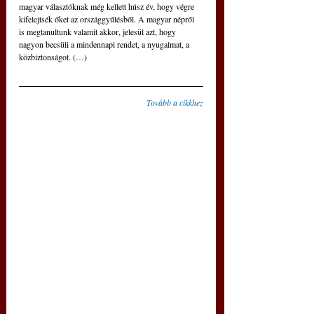
magyar választóknak még kellett húsz év, hogy végre 
kifelejtsék őket az országgyűlésből. A magyar népről 
is megtanultunk valamit akkor, jelesül azt, hogy 
nagyon becsüli a mindennapi rendet, a nyugalmat, a 
közbiztonságot. (…)
Tovább a cikkhez