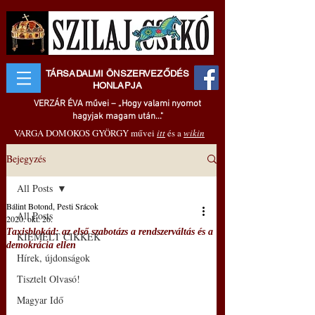
TÁRSADALMI ÖNSZERVEZŐDÉS
HONLAPJA
VERZÁR ÉVA művei – „Hogy valami nyomot
hagyjak magam után..."
VARGA DOMOKOS GYÖRGY művei
itt
és a
wikin
Bejegyzés
All Posts
Bálint Botond, Pesti Srácok
All Posts
2020. okt. 26.
Taxisblokád: az első szabotázs a rendszerváltás és a
KIEMELT CIKKEK
demokrácia ellen
Hírek, újdonságok
Tisztelt Olvasó!
Magyar Idő