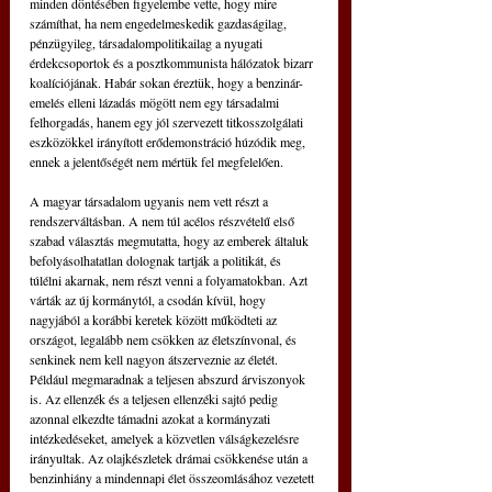
minden döntésében figyelembe vette, hogy mire 
számíthat, ha nem engedelmeskedik gazdaságilag, 
pénzügyileg, társadalompolitikailag a nyugati 
érdekcsoportok és a posztkommunista hálózatok bizarr 
koalíciójának. Habár sokan éreztük, hogy a benzinár-
emelés elleni lázadás mögött nem egy társadalmi 
felhorgadás, hanem egy jól szervezett titkosszolgálati 
eszközökkel irányított erődemonstráció húzódik meg, 
ennek a jelentőségét nem mértük fel megfelelően.
A magyar társadalom ugyanis nem vett részt a 
rendszerváltásban. A nem túl acélos részvételű első 
szabad választás megmutatta, hogy az emberek általuk 
befolyásolhatatlan dolognak tartják a politikát, és 
túlélni akarnak, nem részt venni a folyamatokban. Azt 
várták az új kormánytól, a csodán kívül, hogy 
nagyjából a korábbi keretek között működteti az 
országot, legalább nem csökken az életszínvonal, és 
senkinek nem kell nagyon átszerveznie az életét. 
Például megmaradnak a teljesen abszurd árviszonyok 
is. Az ellenzék és a teljesen ellenzéki sajtó pedig 
azonnal elkezdte támadni azokat a kormányzati 
intézkedéseket, amelyek a közvetlen válságkezelésre 
irányultak. Az olajkészletek drámai csökkenése után a 
benzinhiány a mindennapi élet összeomlásához vezetett 