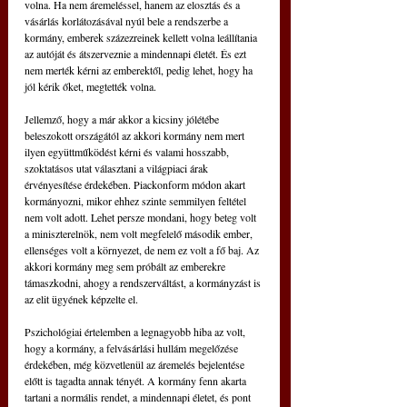
volna. Ha nem áremeléssel, hanem az elosztás és a 
vásárlás korlátozásával nyúl bele a rendszerbe a 
kormány, emberek százezreinek kellett volna leállítania 
az autóját és átszerveznie a mindennapi életét. És ezt 
nem merték kérni az emberektől, pedig lehet, hogy ha 
jól kérik őket, megtették volna.
Jellemző, hogy a már akkor a kicsiny jólétébe 
beleszokott országától az akkori kormány nem mert 
ilyen együttműködést kérni és valami hosszabb, 
szoktatásos utat választani a világpiaci árak 
érvényesítése érdekében. Piackonform módon akart 
kormányozni, mikor ehhez szinte semmilyen feltétel 
nem volt adott. Lehet persze mondani, hogy beteg volt 
a miniszterelnök, nem volt megfelelő második ember, 
ellenséges volt a környezet, de nem ez volt a fő baj. Az 
akkori kormány meg sem próbált az emberekre 
támaszkodni, ahogy a rendszerváltást, a kormányzást is 
az elit ügyének képzelte el.
Pszichológiai értelemben a legnagyobb hiba az volt, 
hogy a kormány, a felvásárlási hullám megelőzése 
érdekében, még közvetlenül az áremelés bejelentése 
előtt is tagadta annak tényét. A kormány fenn akarta 
tartani a normális rendet, a mindennapi életet, és pont 