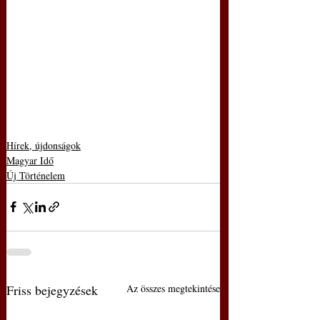
Hírek, újdonságok
Magyar Idő
Új Történelem
Friss bejegyzések
Az összes megtekintése