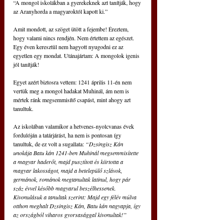
“A mongol iskolákban a gyerekeknek azt tanítják, hogy 
az Aranyhorda a magyaroktól kapott ki.”
Amit mondott, az szöget ütött a fejembe! Éreztem, 
hogy valami nincs rendjén. Nem értettem az egészet. 
Egy éven keresztül nem hagyott nyugodni ez az 
egyetlen egy mondat. Utánajártam: A mongolok igenis 
jól tanítják!
Egyet azért biztosra vettem: 1241 április 11-én nem 
vertük meg a mongol hadakat Muhinál, ám nem is 
mértek ránk megsemmisítő csapást, mint ahogy azt 
tanultuk.
Az iskolában valamikor a hetvenes-nyolcvanas évek 
fordulóján a tatárjárást, ha nem is pontosan így 
tanultuk, de ez volt a sugallata: 
“Dzsingisz Kán 
unokája Batu kán 1241-ben Muhinál megsemmisítette 
a magyar haderőt, majd pusztított és kiirtotta a 
magyar lakosságot, majd a betelepülő szlávok, 
germánok, románok megtanultak latinul, hogy pár 
száz évvel később magyarul beszélhessenek. 
Kivonulásuk a tanultak szerint: Majd egy félév múlva 
otthon meghalt Dzsingisz Kán, Batu kán nagyapja, így 
az országból viharos gyorsasággal kivonultak!”