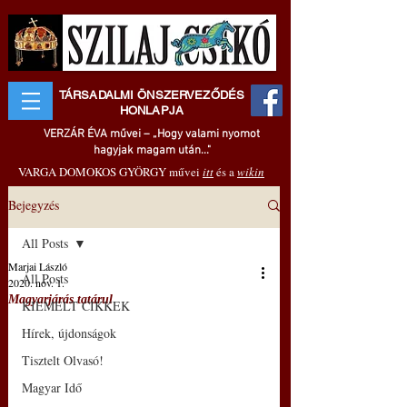
TÁRSADALMI ÖNSZERVEZŐDÉS
HONLAPJA
VERZÁR ÉVA művei – „Hogy valami nyomot
hagyjak magam után..."
VARGA DOMOKOS GYÖRGY művei
itt
és a
wikin
Bejegyzés
All Posts
Marjai László
All Posts
2020. nov. 1.
Magyarjárás tatárul
KIEMELT CIKKEK
Hírek, újdonságok
Tisztelt Olvasó!
Magyar Idő