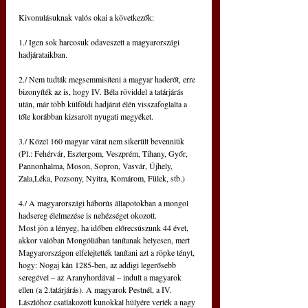
Kivonulásuknak valós okai a következők:
1./ Igen sok harcosuk odaveszett a magyarországi 
hadjárataikban.
2./ Nem tudták megsemmisíteni a magyar haderőt, erre 
bizonyíték az is, hogy IV. Béla röviddel a tatárjárás 
után, már több külföldi hadjárat élén visszafoglalta a 
tőle korábban kizsarolt nyugati megyéket.
3./ Közel 160 magyar várat nem sikerült bevenniük 
(Pl.: Fehérvár, Esztergom, Veszprém, Tihany, Győr, 
Pannonhalma, Moson, Sopron, Vasvár, Újhely, 
Zala,Léka, Pozsony, Nyitra, Komárom, Fülek, stb.)
4./ A magyarországi háborús állapotokban a mongol 
hadsereg élelmezése is nehézséget okozott.
Most jön a lényeg, ha időben előrecsúszunk 44 évet, 
akkor valóban Mongóliában tanítanak helyesen, mert 
Magyarországon elfelejtették tanítani azt a röpke tényt, 
hogy: Nogaj kán 1285-ben, az addigi legerősebb 
seregével – az Aranyhordával – indult a magyarok 
ellen (a 2.tatárjárás). A magyarok Pestnél, a IV. 
Lászlóhoz csatlakozott kunokkal hülyére verték a nagy 