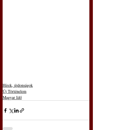
Hírek, újdonságok
Új Történelem
Magyar Idő