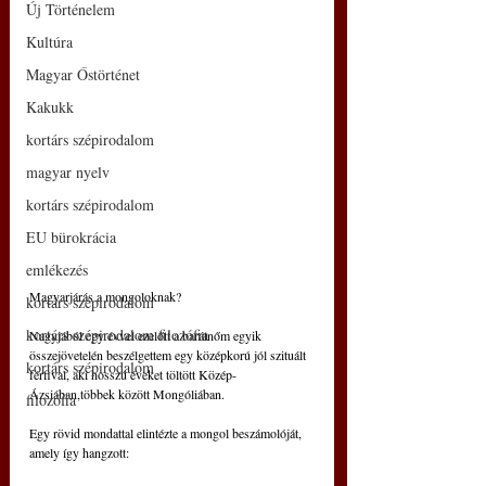
Új Történelem
Kultúra
Magyar Őstörténet
Kakukk
kortárs szépirodalom
magyar nyelv
kortárs szépirodalom
EU bürokrácia
emlékezés
Magyarjárás a mongoloknak?
kortárs szépirodalom
kortárs szépirodalom filozófia
Nagyjából egy évvel ezelőtt a barátnőm egyik 
összejövetelén beszélgettem egy középkorú jól szituált 
kortárs szépirodalom
férfival, aki hosszú éveket töltött Közép-
Ázsiában,többek között Mongóliában.
filozófia
Egy rövid mondattal elintézte a mongol beszámolóját, 
amely így hangzott: