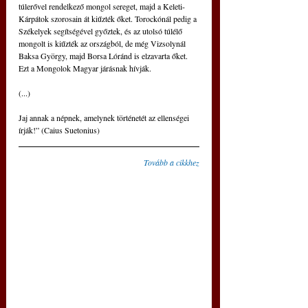
túlerővel rendelkező mongol sereget, majd a Keleti-
Kárpátok szorosain át kiűzték őket. Torockónál pedig a 
Székelyek segítségével győztek, és az utolsó túlélő 
mongolt is kiűzték az országból, de még Vizsolynál 
Baksa György, majd Borsa Lóránd is elzavarta őket. 
Ezt a Mongolok Magyar járásnak hívják.
(...) 
Jaj annak a népnek, amelynek történetét az ellenségei 
írják!” (Caius Suetonius)
Tovább a cikkhez