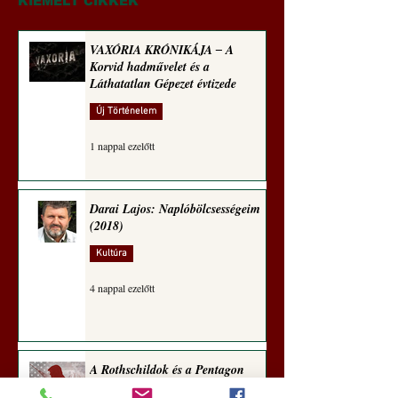
egetrengető
Hedvig posztajánló
KIEMELT CIKKEK
zseninkhez (Tallián
Hedvig posztajánlója)
VAXÓRIA KRÓNIKÁJA ‒ A
Korvid hadművelet és a
Láthatatlan Gépezet évtizede
Új Történelem
1 nappal ezelőtt
Darai Lajos: Naplóbölcsességeim
(2018)
Kultúra
4 nappal ezelőtt
A Rothschildok és a Pentagon
bizalmas feljegyzése: „Hét ország