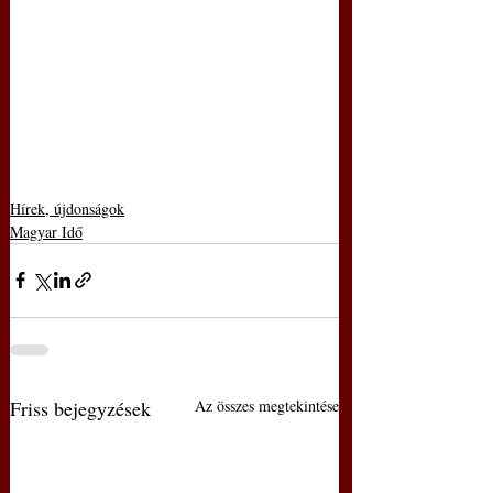
Hírek, újdonságok
Magyar Idő
Friss bejegyzések
Az összes megtekintése