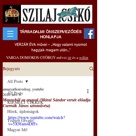
TÁRSADALMI ÖNSZERVEZŐDÉS
HONLAPJA
VERZÁR ÉVA művei – „Hogy valami nyomot
hagyjak magam után..."
VARGA DOMOKOS GYÖRGY művei
itt
és a
wikin
Bejegyzés
All Posts
amagyarhonvedseg, youtube
All Posts
2020. nov. 4.
Mennyből az angyal (Márai Sándor versét előadja
KIEMELT CIKKEK
Csernák János színművész)
Hírek, újdonságok
https://www.youtube.com/watch?
Tisztelt Olvasó!
v=5X9fam4DfFs
Magyar Idő