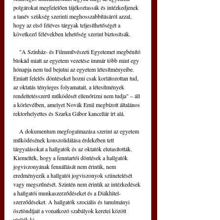
polgárokat megfelelően tájékoztassák és intézkedjenek 
a tanév szükség szerinti meghosszabbításáról azzal, 
hogy az első féléves tárgyak teljesíthetőségét a 
következő félévekben lehetőség szerint biztosítsák.
    "A Színház- és Filmművészeti Egyetemet megbénító 
blokád miatt az egyetem vezetése immár több mint egy 
hónapja nem tud bejutni az egyetem létesítményeibe. 
Emiatt felelős döntéseket hozni csak korlátozottan tud, 
az oktatás tényleges folyamatait, a létesítmények 
rendeltetésszerű működését ellenőrizni nem tudja" – áll 
a körlevélben, amelyet Novák Emil megbízott általános 
rektorhelyettes és Szarka Gábor kancellár írt alá.
    A dokumentum megfogalmazása szerint az egyetem 
működésének konszolidálása érdekében tett 
tárgyalásokat a hallgatók és az oktatók elutasították. 
Kiemelték, hogy a fenntartói döntések a hallgatók 
jogviszonyának fennállását nem érintik, nem 
eredményezik a hallgatói jogviszonyok szünetelését 
vagy megszűnését. Szintén nem érintik az intézkedések 
a hallgatói munkaszerződéseket és a Diákhitel-
szerződéseket. A hallgatók szociális és tanulmányi 
ösztöndíjait a vonatkozó szabályok keretei között 
utalják ki.