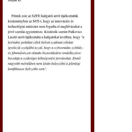
    Péntek este az SZFE hallgatói arról tájékoztatták 
közleményben az MTI-t, hogy az innovációs és 
technológiai miniszter nem fogadta el meghívásukat a 
jövő szerdai egyeztetésre. Közlésük szerint Palkovics 
László arról tájékoztatta a hallgatókat levélben, hogy 
"a 
kormány politikai célok helyett szakmai célokat 
igyekszik szolgálni azzal, hogy a színvonalas színház- 
és filmművészeti oktatás biztosítására rendelkezésre 
bocsátja a szükséges költségvetési forrásokat. Ennél 
nagyobb mértékben nem kíván beleszólni a jelenlegi 
konfliktusos helyzetbe sem".