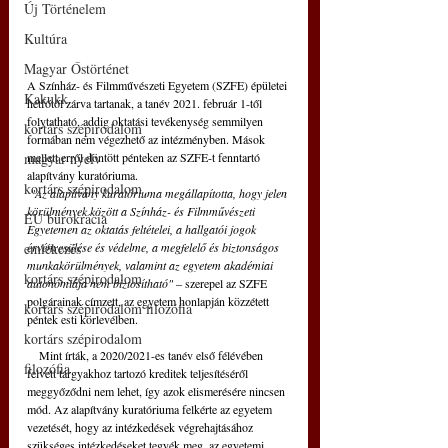
Új Történelem
Kultúra
Magyar Őstörténet
A Színház- és Filmművészeti Egyetem (SZFE) épületei 
Kakukk
hétfőtől zárva tartanak, a tanév 2021. február 1-től 
folytatható, addig oktatási tevékenység semmilyen 
kortárs szépirodalom
formában nem végezhető az intézményben. Mások 
mellett erről döntött pénteken az SZFE-t fenntartó 
magyar nyelv
alapítvány kuratóriuma.
kortárs szépirodalom
"Az alapítvány kuratóriuma megállapította, hogy jelen 
körülmények között a Színház- és Filmművészeti 
EU bürokrácia
Egyetemen az oktatás feltételei, a hallgatói jogok 
érvényesülése és védelme, a megfelelő és biztonságos 
emlékezés
munkakörülmények, valamint az egyetem akadémiai 
kortárs szépirodalom
autonómiája nem biztosítható"
 – szerepel az SZFE 
polgárainak címzett, az egyetem honlapján közzétett 
kortárs szépirodalom filozófia
péntek esti körlevélben.
kortárs szépirodalom
    Mint írták, a 2020/2021-es tanév első félévében 
filozófia
felvett tárgyakhoz tartozó kreditek teljesítéséről 
meggyőződni nem lehet, így azok elismerésére nincsen 
mód. Az alapítvány kuratóriuma felkérte az egyetem 
vezetését, hogy az intézkedések végrehajtásához 
szükséges intézkedéseket tegyék meg, az egyetemi 