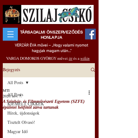
TÁRSADALMI ÖNSZERVEZŐDÉS
HONLAPJA
VERZÁR ÉVA művei – „Hogy valami nyomot
hagyjak magam után..."
VARGA DOMOKOS GYÖRGY művei
itt
és a
wikin
Bejegyzés
All Posts
MTI
All Posts
2020. nov. 7.
A Színház- és Filmművészeti Egyetem (SZFE)
KIEMELT CIKKEK
épületei hétfőtől zárva tartanak
Hírek, újdonságok
Tisztelt Olvasó!
Magyar Idő