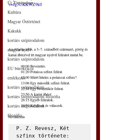
Új Történelem
v=fg3UKKWZ9k0
Kultúra
Magyar Őstörténet
Kakukk
kortárs szépirodalom
Az előadás több, a 3‒7. századból származó, görög és 
magyar nyelv
kariai ábécével írt magyar nyelvű feliratot mutat be.
kortárs szépirodalom
00:00 Bevezetés.
EU bürokrácia
01:20 Potaissa szfinx felirat. 
12:00 Miért hiteles a potaissai szfinx?
emlékezés
13:06 Egy második szfinx felirat.
kortárs szépirodalom
22:58 Egy bronztükör felirat.
23:50 A kariai ábécé.
kortárs szépirodalom filozófia
26:15 Egyéb feliratok.
30:50 Kérdések és válaszok.
kortárs szépirodalom
filozófia
Hivatkozás
P. Z. Revesz, Két 
szfinx története: 