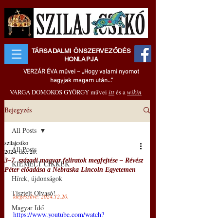
TÁRSADALMI ÖNSZERVEZŐDÉS
HONLAPJA
VERZÁR ÉVA művei – „Hogy valami nyomot
hagyjak magam után..."
VARGA DOMOKOS GYÖRGY művei
itt
és a
wikin
Bejegyzés
All Posts
szilajcsiko
All Posts
2024. dec. 20.
3‒7. századi magyar feliratok megfejtése ‒ Révész
KIEMELT CIKKEK
Péter előadása a Nebraska Lincoln Egyetemen
Hírek, újdonságok
Tisztelt Olvasó!
kiegészítve: 2024.12.20.
Magyar Idő
https://www.youtube.com/watch?