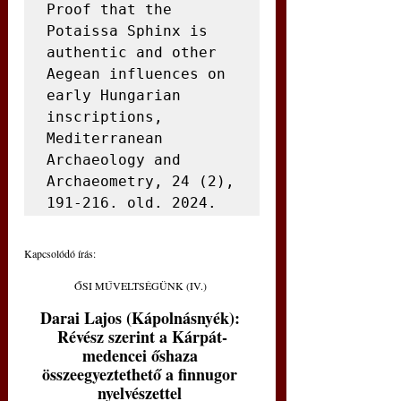
Proof that the 
Potaissa Sphinx is 
authentic and other 
Aegean influences on 
early Hungarian 
inscriptions, 
Mediterranean 
Archaeology and 
Archaeometry, 24 (2), 
191-216. old. 2024.
Kapcsolódó írás:
ŐSI MŰVELTSÉGÜNK (IV.) 
Darai Lajos (Kápolnásnyék): 
Révész szerint a Kárpát-
medencei őshaza 
összeegyeztethető a finnugor 
nyelvészettel 