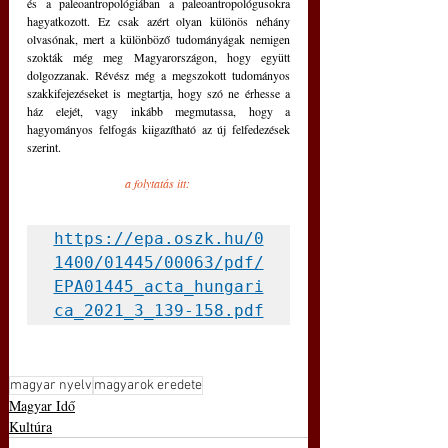
és a paleoantropológiában a paleoantropológusokra 
hagyatkozott. Ez csak azért olyan különös néhány 
olvasónak, mert a különböző tudományágak nemigen 
szokták még meg Magyarországon, hogy együtt 
dolgozzanak. Révész még a megszokott tudományos 
szakkifejezéseket is megtartja, hogy szó ne érhesse a 
ház elejét, vagy inkább megmutassa, hogy a 
hagyományos felfogás kiigazítható az új felfedezések 
szerint. 
a folytatás itt: 
https://epa.oszk.hu/0
1400/01445/00063/pdf/
EPA01445_acta_hungari
ca_2021_3_139-158.pdf
magyar nyelv
magyarok eredete
Magyar Idő
Kultúra