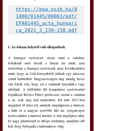
https://epa.oszk.hu/0
1400/01445/00063/pdf/
EPA01445_acta_hungari
ca_2021_3_139-158.pdf
1. Az őshaza helyéről való elképzelések 
A finnugor nyelvészet olyan, mint a vadalma. 
Sokaknak nem tetszik a fanyar íze miatt, azaz 
elsősorban a finnugor nyelvészek azon következtetése 
miatt, hogy az Urál környékéről jöttünk egy alacsony 
színtű kultúrából. Magyarországon még mindig heves 
vita folyik róla, hogy ezt a vadalmát lenyeljük-e vagy 
eldobjuk. A külföldön élő komputeres nyelvészettel 
foglalkozó Révész Péter2 professzor szerint a vadalma 
is jó, csak meg kell nemesíteni. Ezt tette 2017-ben 
megjelent fő írása [4], amelyik megalapozza a minószi, 
a hatti és a magyar nyelvből álló un. nyugati-ugor 
nyelvcsaládot a minószi lineáris A írás megfejtése által. 
Ez nagy jelentőségű és átfogó eredmény, amelyhez idő 
kell, hogy befogadja a tudományos világ. 