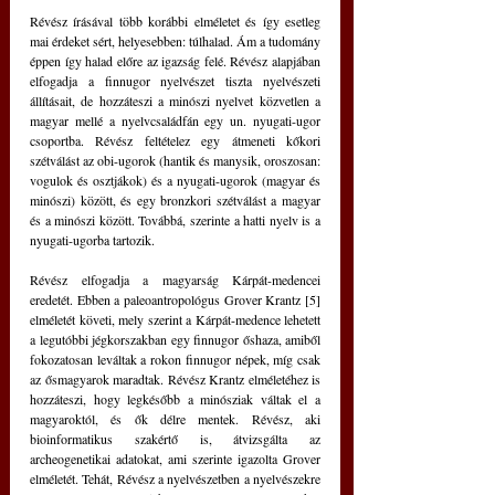
Révész írásával több korábbi elméletet és így esetleg 
mai érdeket sért, helyesebben: túlhalad. Ám a tudomány 
éppen így halad előre az igazság felé. Révész alapjában 
elfogadja a finnugor nyelvészet tiszta nyelvészeti 
állításait, de hozzáteszi a minószi nyelvet közvetlen a 
magyar mellé a nyelvcsaládfán egy un. nyugati-ugor 
csoportba. Révész feltételez egy átmeneti kőkori 
szétválást az obi-ugorok (hantik és manysik, oroszosan: 
vogulok és osztjákok) és a nyugati-ugorok (magyar és 
minószi) között, és egy bronzkori szétválást a magyar 
és a minószi között. Továbbá, szerinte a hatti nyelv is a 
nyugati-ugorba tartozik. 
Révész elfogadja a magyarság Kárpát-medencei 
eredetét. Ebben a paleoantropológus Grover Krantz [5] 
elméletét követi, mely szerint a Kárpát-medence lehetett 
a legutóbbi jégkorszakban egy finnugor őshaza, amiből 
fokozatosan leváltak a rokon finnugor népek, míg csak 
az ősmagyarok maradtak. Révész Krantz elméletéhez is 
hozzáteszi, hogy legkésőbb a minósziak váltak el a 
magyaroktól, és ők délre mentek. Révész, aki 
bioinformatikus szakértő is, átvizsgálta az 
archeogenetikai adatokat, ami szerinte igazolta Grover 
elméletét. Tehát, Révész a nyelvészetben a nyelvészekre 