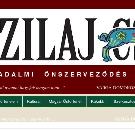
ADALMI ÖNSZERVEZŐDÉS
mi nyomot hagyjak magam után..."
VARGA DOMOKOS
Történelem
Kultúra
Magyar Őstörténet
Kakukk
Szerkesztő
omot hagyjak magam után..."
VARGA D