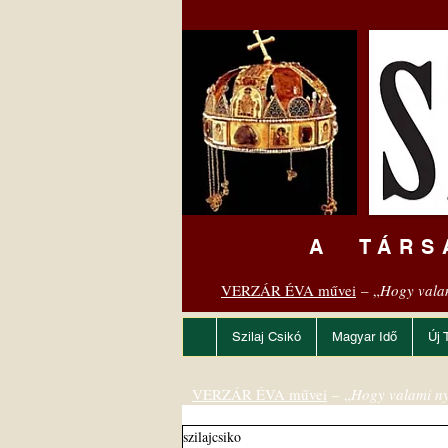
A TÁRS
VERZÁR ÉVA művei
– „
Hogy vala
Szilaj Csikó
Magyar Idő
Új 
VERZÁR ÉVA művei
– „
Hogy valami ny
szilajcsiko