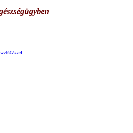
 egészségügyben
_OwzR4ZzzeI