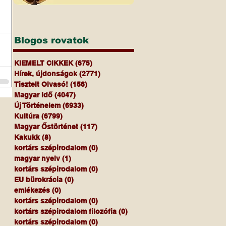
Blogos rovatok
KIEMELT CIKKEK
(675)
675 bejegyzés
Hírek, újdonságok
(2771)
2771 bejegyzés
Tisztelt Olvasó!
(156)
156 bejegyzés
Magyar Idő
(4047)
4047 bejegyzés
Új Történelem
(6933)
6933 bejegyzés
Kultúra
(6799)
6799 bejegyzés
Magyar Őstörténet
(117)
117 bejegyzés
Kakukk
(8)
8 bejegyzés
kortárs szépirodalom
(0)
0 bejegyzés
magyar nyelv
(1)
1 bejegyzés
kortárs szépirodalom
(0)
0 bejegyzés
EU bürokrácia
(0)
0 bejegyzés
emlékezés
(0)
0 bejegyzés
kortárs szépirodalom
(0)
0 bejegyzés
kortárs szépirodalom filozófia
(0)
0 bejegyzés
kortárs szépirodalom
(0)
0 bejegyzés