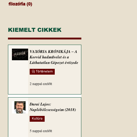
filozófia
(0)
0 bejegyzés
KIEMELT CIKKEK
VAXÓRIA KRÓNIKÁJA ‒ A
Korvid hadművelet és a
Láthatatlan Gépezet évtizede
Új Történelem
2 nappal ezelőtt
Darai Lajos:
Naplóbölcsességeim (2018)
Kultúra
5 nappal ezelőtt