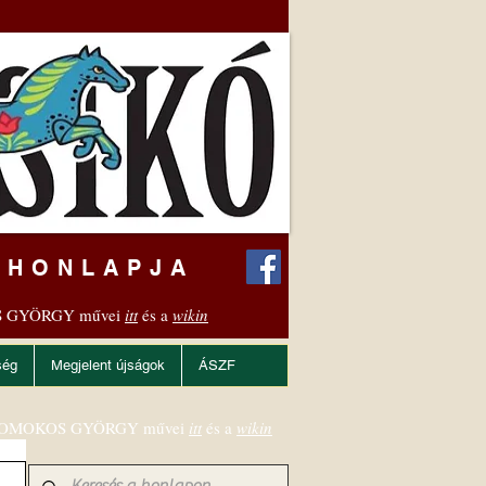
 HONLAPJA
 GYÖRGY művei
itt
és a
wikin
ség
Megjelent újságok
ÁSZF
OMOKOS GYÖRGY művei
itt
és a
wikin