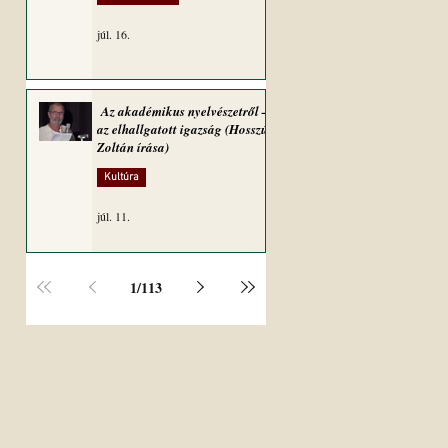
júl. 16.
Az akadémikus nyelvészetről –
az elhallgatott igazság (Hosszú
Zoltán írása)
Kultúra
júl. 11.
1
/
113