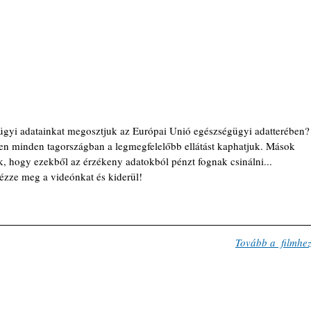
ügyi adatainkat megosztjuk az Európai Unió egészségügyi adatterében?
tben minden tagországban a legmegfelelőbb ellátást kaphatjuk. Mások 
, hogy ezekből az érzékeny adatokból pénzt fognak csinálni... 
ézze meg a videónkat és kiderül!
Tovább a  filmhe