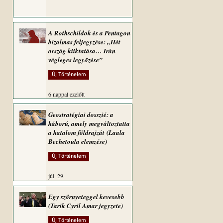
A Rothschildok és a Pentagon
bizalmas feljegyzése: „Hét
ország kiiktatása… Irán
végleges legyőzése”
Új Történelem
6 nappal ezelőtt
Geostratégiai dosszié: a
háború, amely megváltoztatta
a hatalom földrajzát (Laala
Bechetoula elemzése)
Új Történelem
júl. 29.
Egy szörnyeteggel kevesebb
(Tarik Cyril Amar jegyzete)
Új Történelem