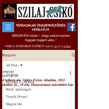
TÁRSADALMI ÖNSZERVEZŐDÉS
HONLAPJA
VERZÁR ÉVA művei – „Hogy valami nyomot
hagyjak magam után..."
VARGA DOMOKOS GYÖRGY művei
itt
és a
wikin
Bejegyzés
All Posts
szilajcsiko
All Posts
2022. okt. 24.
A háború ára. Vukics Ferenc előadása, 2022.
KIEMELT CIKKEK
október 26., 19 óra, Dunavarsányi művelődési ház
Hírek, újdonságok
Tisztelt Olvasó!
Magyar Idő