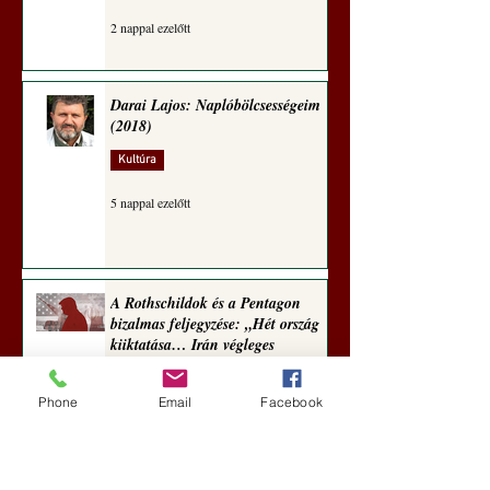
2 nappal ezelőtt
Darai Lajos: Naplóbölcsességeim
(2018)
Kultúra
5 nappal ezelőtt
A Rothschildok és a Pentagon
bizalmas feljegyzése: „Hét ország
kiiktatása… Irán végleges
legyőzése”
Új Történelem
Phone
Email
Facebook
6 nappal ezelőtt
Geostratégiai dosszié: a háború,