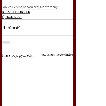
Vukics Ferenc
háború ára
Dunavarsány
KIEMELT CIKKEK
Új Történelem
Friss bejegyzések
Az összes megtekintése