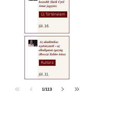
kevesebb (Tarik Cyril
Amar jegyzete)
Új Történelem
júl. 16.
Az akadémikus
nyelvészetről – az
elhallgatott igazság
(Hosszú Zoltán írása)
Kultúra
júl. 11.
1
/
113
a MOGY honlapján