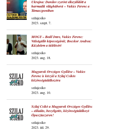
Ukrajna: Danilov szerint elkezdődött a
harmadik világháború – Vukics Ferenc a
Támaszpontban
szilajcsiko
2023. szept. 7.
MOGY – Bedő Imre, Vukics Ferenc:
Válságálló képességünk; Bocskor Andrea:
Küzdelem a túlélésért
szilajcsiko
2023. aug. 18.
Magyarok Országos Gyűlése – Vukics
Ferenc is készül a Szilaj Csikós
közönségtalálkozóra
szilajcsiko
2023. aug. 10.
Szilaj Csikó a Magyarok Országos Gyűlésén
– előadás, beszélgetés, közönségtalálkozó
Ópusztaszeren!
szilajcsiko
2023. júl. 29.