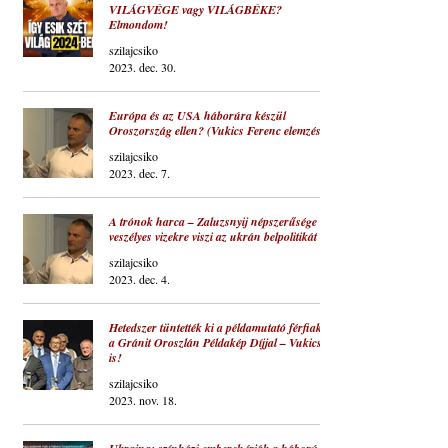
VILÁGVÉGE vagy VILÁGBÉKE?
Elmondom!
szilajcsiko
2023. dec. 30.
Európa és az USA háborúra készül
Oroszország ellen? (Vukics Ferenc elemzése)
szilajcsiko
2023. dec. 7.
A trónok harca – Zaluzsnyij népszerűsége
veszélyes vizekre viszi az ukrán belpolitikát
szilajcsiko
2023. dec. 4.
Hetedszer tüntették ki a példamutató férfiakat
a Gránit Oroszlán Példakép Díjjal – Vukicsot
is!
szilajcsiko
2023. nov. 18.