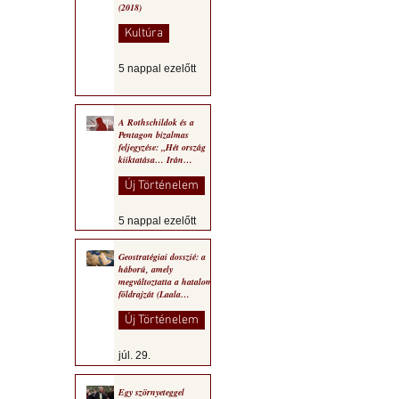
(2018)
Kultúra
5 nappal ezelőtt
A Rothschildok és a
Pentagon bizalmas
feljegyzése: „Hét ország
kiiktatása… Irán
végleges legyőzése”
Új Történelem
5 nappal ezelőtt
Geostratégiai dosszié: a
háború, amely
megváltoztatta a hatalom
földrajzát (Laala
Bechetoula elemzése)
Új Történelem
júl. 29.
Egy szörnyeteggel