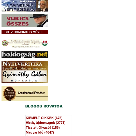
BOTZ DOMONKOS MŰVEI
BLOGOS ROVATOK
KIEMELT CIKKEK
(675)
675 bejegyzés
Hírek, újdonságok
(2771)
2771 bejegyzés
Tisztelt Olvasó!
(156)
156 bejegyzés
Magyar Idő
(4047)
4047 bejegyzés