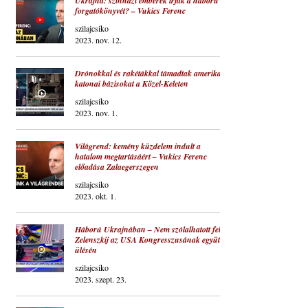
Ukrajna: színházi emberek írják a háború
forgatókönyvét? – Vukics Ferenc
szilajcsiko
2023. nov. 12.
Drónokkal és rakétákkal támadtak amerikai
katonai bázisokat a Közel-Keleten
szilajcsiko
2023. nov. 1.
Világrend: kemény küzdelem indult a
hatalom megtartásáért – Vukics Ferenc
előadása Zalaegerszegen
szilajcsiko
2023. okt. 1.
Háború Ukrajnában – Nem szólalhatott fel
Zelenszkij az USA Kongresszusának együttes
ülésén
szilajcsiko
2023. szept. 23.