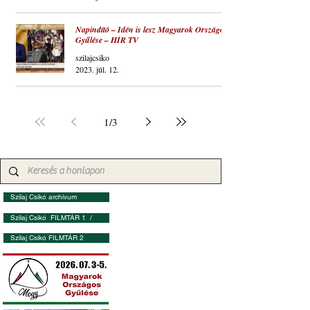
Napindító – Idén is lesz Magyarok Országos
Gyűlése – HÍR TV
szilajcsiko
2023. júl. 12.
1
/
3
Szilaj Csikó archívum
Szilaj Csikó FILMTÁR 1 /
Szilaj Csikó FILMTÁR 2