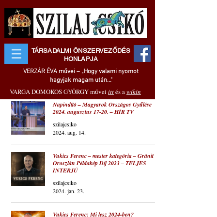
TÁRSADALMI ÖNSZERVEZŐDÉS
HONLAPJA
VERZÁR ÉVA művei – „Hogy valami nyomot
hagyjak magam után..."
VARGA DOMOKOS GYÖRGY művei
itt
és a
wikin
Napindító – Magyarok Országos Gyűlése
2024. augusztus 17-20. – HÍR TV
szilajcsiko
2024. aug. 14.
Vukics Ferenc – mester kategória – Gránit
Oroszlán Példakép Díj 2023 – TELJES
INTERJÚ
szilajcsiko
2024. jan. 23.
Vukics Ferenc: Mi lesz 2024-ben?