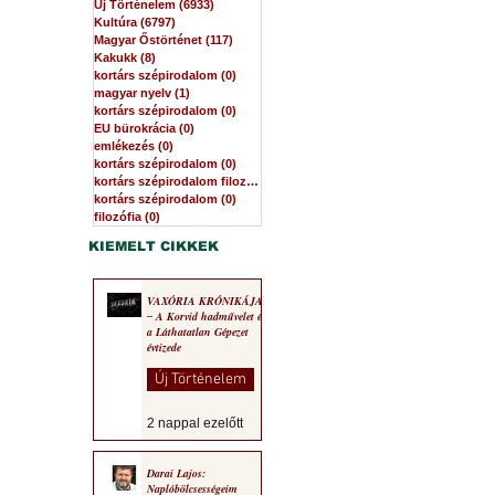
Új Történelem
(6933)
6933 bejegyzés
Kultúra
(6797)
6797 bejegyzés
Magyar Őstörténet
(117)
117 bejegyzés
Kakukk
(8)
8 bejegyzés
kortárs szépirodalom
(0)
0 bejegyzés
magyar nyelv
(1)
1 bejegyzés
kortárs szépirodalom
(0)
0 bejegyzés
EU bürokrácia
(0)
0 bejegyzés
emlékezés
(0)
0 bejegyzés
kortárs szépirodalom
(0)
0 bejegyzés
kortárs szépirodalom filozófia
(0)
0 bejegyzés
kortárs szépirodalom
(0)
0 bejegyzés
filozófia
(0)
0 bejegyzés
KIEMELT CIKKEK
VAXÓRIA KRÓNIKÁJA
‒ A Korvid hadművelet és
a Láthatatlan Gépezet
évtizede
Új Történelem
2 nappal ezelőtt
Darai Lajos:
Naplóbölcsességeim