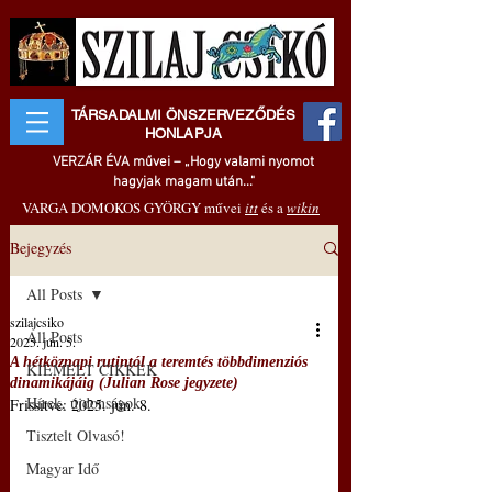
TÁRSADALMI ÖNSZERVEZŐDÉS
HONLAPJA
VERZÁR ÉVA művei – „Hogy valami nyomot
hagyjak magam után..."
VARGA DOMOKOS GYÖRGY művei
itt
és a
wikin
Bejegyzés
All Posts
szilajcsiko
All Posts
2025. jún. 5.
A hétköznapi rutintól a teremtés többdimenziós
KIEMELT CIKKEK
dinamikájáig (Julian Rose jegyzete)
Hírek, újdonságok
Frissítve:
2025. jún. 8.
Tisztelt Olvasó!
Magyar Idő