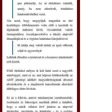
quo jellemzője. Az az életellenes szándék, 
amely, ha nem ellenőrzik, totalitárius 
hatalomátvételhez vezet.
Ám azzal, hogy megnyitjuk magunkat az élet 
kezdetleges többdimenziós volta előtt a kasztrált és 
digitalizált mátrixon kívül, visszatérünk valódi 
önmagunkhoz, összekapcsolódva a létezés alapvető 
dinamikájával és a végtelen határtalan kiterjedésével.
Itt találja meg valódi énünk az igazi otthonát, 
célját és egyensúlyát. 
Lelkünk ébredése a természet és a kozmosz mindentudó 
erői között.
Földi életünket mélyen át kell itatni ezzel a nagyobb 
minőséggel, mert ez az, ami teljesen felülkerekedik az 
AI/IT jelenlegi addiktív megszállottságának abszurd 
absztrakcióin és a megkínzott transzhumán aberráció 
állítólagos életre hívásán.
Ez az a kihívás, amivel mindannyian szembenézünk; 
ösztönzést és bátorságot merítünk abból a tudatból, 
hogy a másik oldalon lévő jutalom az alapvető 
átirányítás, megújulás és átalakulás – és a győztes 