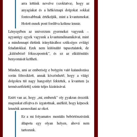
arra lettünk nevelve (szoktatva), hogy az 
anyagiakat és a hétköznapi dolgokat sokkal 
fontosabbnak értékeljük, mint a kvantumokat. 
Holott ennek pont fordítva kellene lennie.
Lényegében az univerzum gyermekei vagyunk – 
ugyanúgy egyek vagyunk a kvantumdinamikával, mint 
a mindennapi életünk irányításához szükséges evilági 
feladatokkal. Ezek nem különálló tapasztalatok, de 
„különböző fókuszpontok”, és ez az elkülönülés 
benyomását keltheti.
Minden, ami az emberiség e bolygón való kalandozása 
során félresiklott, annak köszönhető, hogy a világi 
dolgokra túl nagy hangsúlyt fektettek, a kvantum [a 
természetfeletti] szinte teljes kizárásával.
Ezért van az, hogy „mi, emberek” oly gyakran érezzük 
magunkat elfojtva és izgatottnak, anélkül, hogy képesek 
lennénk azonosítani az okot. 
Ez a mi folyamatos mentális bebörtönzésünk 
állapota egy olyan helyen, ahová nem 
tartozunk.