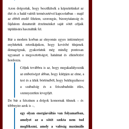
Azon dolgoztak, hogy beszűkítsék a képzeletünket az 
élet és a halál valódi természetével kapcsolatban – majd 
az ebből eredő félelem, szorongás, bizonytalanság és 
fájdalom denaturált érzelmeinket saját sötét céljaik 
táplálására használták fel.
Bár a modern korban az elnyomás egyes intézményei 
enyhítettek retorikájukon, hogy kevésbé tűnjenek 
demagógnak, gyakorlatuk még mindig pontosan 
ugyanazt a megosztottságot, hatalmat és ellenőrzést 
hordozza.  
Céljuk továbbra is az, hogy megakadályozzák 
az emberiséget abban, hogy kilépjen az elme, a 
test és a lélek börtönéből, hogy belélegezhesse 
a szabadság és a felszabadulás édes, 
szennyezetlen levegőjét.
De bár a felszínen a dolgok komornak tűnnek – és 
többnyire azok is –, 
egy olyan energiaváltás van folyamatban, 
amelyet az a sötét szekta nem tud 
megfékezni, amely a valóság maximális 