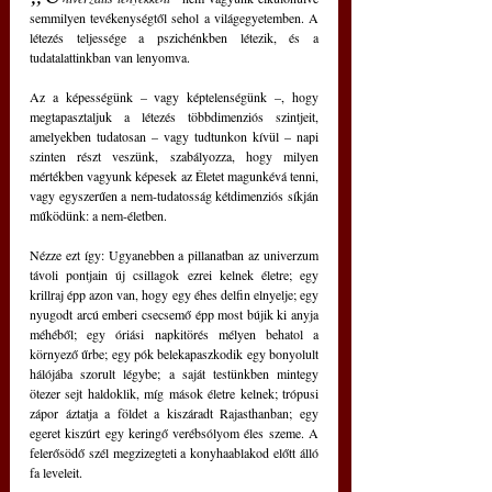
semmilyen tevékenységtől sehol a világegyetemben. A 
létezés teljessége a pszichénkben létezik, és a 
tudatalattinkban van lenyomva.
Az a képességünk – vagy képtelenségünk –, hogy 
megtapasztaljuk a létezés többdimenziós szintjeit, 
amelyekben tudatosan – vagy tudtunkon kívül – napi 
szinten részt veszünk, szabályozza, hogy milyen 
mértékben vagyunk képesek az Életet magunkévá tenni, 
vagy egyszerűen a nem-tudatosság kétdimenziós síkján 
működünk: a nem-életben.
Nézze ezt így: Ugyanebben a pillanatban az univerzum 
távoli pontjain új csillagok ezrei kelnek életre; egy 
krillraj épp azon van, hogy egy éhes delfin elnyelje; egy 
nyugodt arcú emberi csecsemő épp most bújik ki anyja 
méhéből; egy óriási napkitörés mélyen behatol a 
környező űrbe; egy pók belekapaszkodik egy bonyolult 
hálójába szorult légybe; a saját testünkben mintegy 
ötezer sejt haldoklik, míg mások életre kelnek; trópusi 
zápor áztatja a földet a kiszáradt Rajasthanban; egy 
egeret kiszúrt egy keringő verébsólyom éles szeme. A 
felerősödő szél megzizegteti a konyhaablakod előtt álló 
fa leveleit.