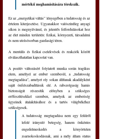
mértékű meghamisítására törekszik.
Ez az „energetikai váltás” lényegében a tudatosság és az 
értelem kiterjesztése. Ugyanakkor valószínűleg anyagi 
síkon is megnyilvánul, és jelentős felfordulásokat hoz 
az élet minden területén: fizikai, környezeti, társadalmi 
és nem utolsósorban gazdasági téren.
A mentális és fizikai cselekvések és reakciók között 
elválaszthatatlan kapcsolat van.
A pozitív változásért folytatott munka során tragikus 
elem, amellyel az ember szembesül, a „tudatosság 
megtagadása”, amelyet oly sokan állítanak akadályként 
saját önfelszabadításuk elé. A rabszolgaság hamis 
biztonságát részesítik előnyben a szükséges 
erőfeszítésekkel szemben, amelyek az emberiség 
ügyeinek átalakításához és a tartós világbékéhez 
szükségesek.
A tudatosság megtagadása nem egy felülről 
lefelé irányuló betegség, hanem önkéntes 
engedelmeskedés a könyörtelen 
zsarnokoskodásnak, ami a mély állam status 