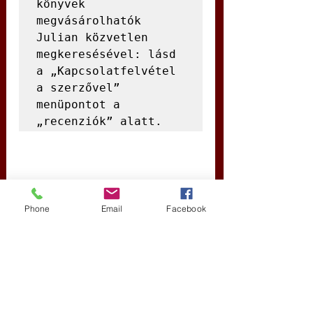
könyvek 
megvásárolhatók 
Julian közvetlen 
megkeresésével: lásd 
a „Kapcsolatfelvétel 
a szerzővel” 
menüpontot a 
„recenziók” alatt.
DeepL.com
 – VDGy
Phone
Email
Facebook
létfilozófia
Új Történelem