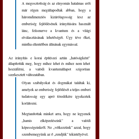
A megosztottság és az elnyomás hatalmas erői 
már régen megállapodtak abban, hogy a 
háromdimenziós kizárólagosság lesz az 
emberiség fejlődésének irányítására használt 
lánc, felismerve a kvantum és a világi 
elválasztásának lehetőségét. Úgy téve őket, 
mintha ellentétben állnának egymással.
Az irányítás e korai építészei aztán „hatóságként” 
állapították meg, hogy mihez lehet és mihez nem lehet 
hozzáférni, a valódi kvantumállapot szigorúan 
szerkesztett változatában.
Olyan szabályokat és dogmákat találtak ki, 
amelyek az emberiség fejlődését a teljes emberi 
tudatosság egy apró töredékére igyekeztek 
korlátozni.
Megtanítottak minket arra, hogy ne legyenek 
„hamis elképzeléseink” a valódi 
képességeinkről. Ne „vétkezzünk” azzal, hogy 
szembemegyünk az ő „rendjük” tekintélyével. 