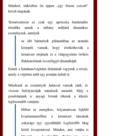
Mindezt, miközben ön éppen „egy finom csészét” 
készít magának.
Természetesen ez csak egy aprócska fantáziadús 
töredéke annak a néhány milliárd dinamikus 
eseménynek, amelyek 
az idő bármelyik pillanatában az áramlás 
közepén vannak, hogy érzékeltessük a 
természet erejének és a világegyetem örökös 
fluktuációinak összefüggő dinamikáját.
Ennek a hatalmas/végtelen drámának vagyunk a részei, 
amely a végtelen múlt egy pontján indult el.
Mindezek az események hatással vannak ránk, és 
viszont befolyásolják mindezek menetét. Még a 
gondolataink is anyagi formát öltenek a létezés 
legfinomabb szintjein.
Ebben az energikus, folyamatosan fejlődő 
kvantummezőben a természet táncának 
sokasága egy egyedülálló Legfelsőbb Mag 
körül összpontosul. Minden, ami valaha is 
létrejött, a Legfelsőbb Tudatosság ezen 