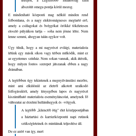
abszolút omega pontja körül mozog.
E mindenható központi mag nélkül minden rend 
felbomlana, és a nagy elektromágneses megtartó erő, 
amely a csillagokat és bolygókat örökké tökéletesen 
eloszló pályáikon tartja – soha nem jönne létre. Nem 
lenne semmi, ahogyan talán egykor volt.
Úgy tűnik, hogy a mi nagyrészt evilági, materialista 
létünk egy másik síkon vagy térben működik, mint ez 
az egyetemes színház. Nem sokan vannak, akik átérzik, 
hogy milyen fontos szerepet játszanak ebben a nagy 
drámában.
A legtöbben úgy tekintenek a megnyilvánulási mezőre, 
mint ami elkülönül az életről alkotott uralkodó 
felfogásuktól, amely lényegében lapos és nagyrészt 
kiszámítható materialista eseményláncolat, amelynek fő 
változatai az érzelmi hullámhegyek és -völgyek. 
A legtöbb „kilenctől ötig” élet középpontjában 
a háztartási és karrierközpontú napi rutinok 
szükségleteinek és mintáinak teljesítése áll. 
De ez azért van így, mert 