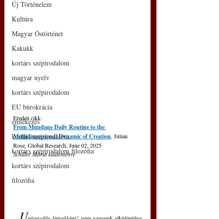
Új Történelem
Kultúra
Magyar Őstörténet
Kakukk
kortárs szépirodalom
magyar nyelv
kortárs szépirodalom
EU bürokrácia
Eredeti cikk:
emlékezés
From Mundane Daily Routine to the 
kortárs szépirodalom
Multidimensional Dynamic of Creation
. Julian 
Rose, Global Research, June 02, 2025
kortárs szépirodalom filozófia
Schiller Mária küldeménye
kortárs szépirodalom
filozófia
„U
niverzális lényekként”
 nem vagyunk elkülönülve 