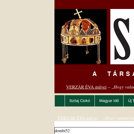
A TÁRS
VERZÁR ÉVA művei
– „
Hogy vala
Szilaj Csikó
Magyar Idő
Új 
VERZÁR ÉVA művei
– „
Hogy valami ny
dombi52