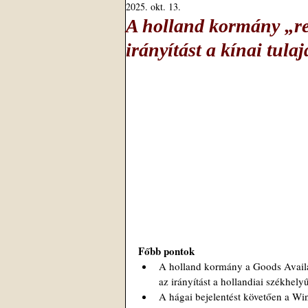
2025. okt. 13.
A holland kormány „ren
irányítást a kínai tula
Főbb pontok
A holland kormány a Goods Availabi
az irányítást a hollandiai székhely
A hágai bejelentést követően a Win