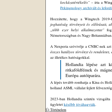
kockázatértékelés” 
– írta a Win
Pekingnology archivált és lefordít
Hozzátette, hogy a Wingtech 2019-be
joghatóság törvényeit és előírásait, 
„több ezer helyi alkalmazottat” 
fog
Németországban és Nagy-Britanniában
A Nexperia szóvivője a CNBC-nek azt 
összes hatályos törvényt és rendeletet,
az illetékes hatóságokkal.
Hollandia lépése azt k
ritkaföldfémek és mágnes
Európa autóiparára.
A lépés tovább ronthatja a Kína és Hol
holland ASML vállalat fejlett félvezető
2023-ban Hollandia szintén vizsgálta a
ügyletet 
később jóváhagyták
.
Új Történelem