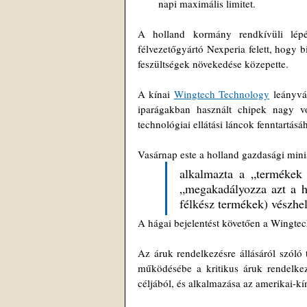
napi maximális limitet.
A holland kormány rendkívüli lépéss
félvezetőgyártó Nexperia felett, hogy b
feszültségek növekedése közepette.
A kínai 
Wingtech Technology
 leányvá
iparágakban használt chipek nagy vo
technológiai ellátási láncok fenntartásá
Vasárnap este a holland gazdasági mini
alkalmazta a „termékek r
„megakadályozza azt a he
félkész termékek) vészhel
A hágai bejelentést követően a Wingtec
Az áruk rendelkezésre állásáról szóló
működésébe a kritikus áruk rendelkezé
céljából, és alkalmazása az amerikai-k