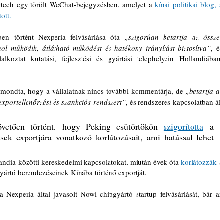
gtech egy törölt WeChat-bejegyzésben, amelyet a 
kínai politikai blog, a
ott.
n történt Nexperia felvásárlása óta 
„szigorúan betartja az összes
ahol működik, átlátható működést és hatékony irányítást biztosítva”
lalkoztat kutatási, fejlesztési és gyártási telephelyein Hollandiában,
.
mondta, hogy a vállalatnak nincs további kommentárja, de 
„betartja az
 exportellenőrzési és szankciós rendszert”
, és rendszeres kapcsolatban áll
övetően történt, hogy Peking csütörtökön 
szigorította
 a 
ek exportjára vonatkozó korlátozásait, ami hatással lehet 
landia közötti kereskedelmi kapcsolatokat, miután évek óta 
korlátozzák
 
gyártó berendezéseinek Kínába történő exportját.
 Nexperia által javasolt Nowi chipgyártó startup felvásárlását, bár az