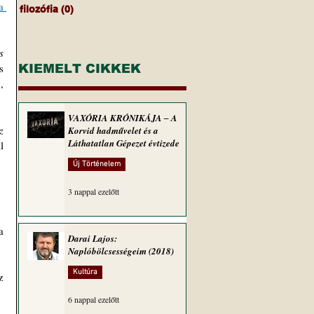
 
filozófia
(0)
0 bejegyzés
 
, és 
KIEMELT CIKKEK
 
VAXÓRIA KRÓNIKÁJA ‒ A
 
Korvid hadművelet és a
Láthatatlan Gépezet évtizede
 
Új Történelem
3 nappal ezelőtt
a 
Darai Lajos:
Naplóbölcsességeim (2018)
Kultúra
 
6 nappal ezelőtt