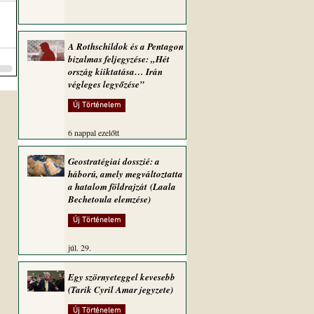
A Rothschildok és a Pentagon
bizalmas feljegyzése: „Hét
ország kiiktatása… Irán
végleges legyőzése”
Új Történelem
6 nappal ezelőtt
Geostratégiai dosszié: a
háború, amely megváltoztatta
a hatalom földrajzát (Laala
Bechetoula elemzése)
Új Történelem
júl. 29.
Egy szörnyeteggel kevesebb
(Tarik Cyril Amar jegyzete)
Új Történelem