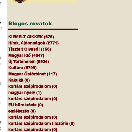
 
 
Blogos rovatok
 
KIEMELT CIKKEK
(675)
675 bejegyzés
Hírek, újdonságok
(2771)
2771 bejegyzés
Tisztelt Olvasó!
(156)
156 bejegyzés
Magyar Idő
(4047)
4047 bejegyzés
 
Új Történelem
(6934)
6934 bejegyzés
 
Kultúra
(6799)
6799 bejegyzés
Magyar Őstörténet
(117)
117 bejegyzés
Kakukk
(8)
8 bejegyzés
 
kortárs szépirodalom
(0)
0 bejegyzés
magyar nyelv
(1)
1 bejegyzés
kortárs szépirodalom
(0)
0 bejegyzés
 
EU bürokrácia
(0)
0 bejegyzés
emlékezés
(0)
0 bejegyzés
kortárs szépirodalom
(0)
0 bejegyzés
 
kortárs szépirodalom filozófia
(0)
0 bejegyzés
 
kortárs szépirodalom
(0)
0 bejegyzés