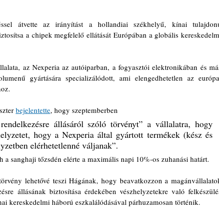
el átvette az irányítást a hollandiai székhelyű, kínai tulajdonú
iztosítsa a chipek megfelelő ellátását Európában a globális kereskedelmi
llalata, az Nexperia az autóiparban, a fogyasztói elektronikában és más
lumenű gyártására specializálódott, ami elengedhetetlen az európai
hoz.
szter 
bejelentette
, hogy szeptemberben 
endelkezésre állásáról szóló törvényt” a vállalatra, hogy 
lyzetet, hogy a Nexperia által gyártott termékek (kész és 
yzetben elérhetetlenné váljanak”.
h a sanghaji tőzsdén elérte a maximális napi 10%-os zuhanási határt.
 törvény lehetővé teszi Hágának, hogy beavatkozzon a magánvállalatok
sre állásának biztosítása érdekében vészhelyzetekre való felkészülés
ínai kereskedelmi háború eszkalálódásával párhuzamosan történik.