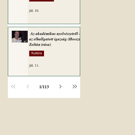
júl. 16.
Az akadémikus nyelvészetről –
az elhallgatott igazság (Hosszú
Zoltán írása)
Kultúra
júl. 11.
1
/
113