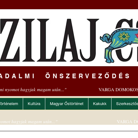
ADALMI ÖNSZERVEZŐDÉS
mi nyomot hagyjak magam után..."
VARGA DOMOKOS
Történelem
Kultúra
Magyar Őstörténet
Kakukk
Szerkesztő
omot hagyjak magam után..."
VARGA D