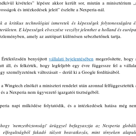
kívül kivételes” lépésre akkor került sor, miután a minisztérium „a
sságok és intézkedések jeleit” észlelte a Nexperia-nál.
tek a kritikus technológiai ismeretek és képességek folytonosságára és
rületen. E képességek elvesztése veszélyt jelenthet a holland és európai
közleményben, amely az autóipart különösen sebezhetőnek tartja.
Értéktőzsdén benyújtott 
vállalati bejelentésében
 megerősítette, hogy a
tt áll, és felkérték, hogy legfeljebb egy évre függessze fel a vállalat
y személyzetének változásait – derül ki a Google fordításából.
 Wingtech elnökét a miniszteri rendelet után azonnal felfüggesztették a
és a Nexperia nem ügyvezető igazgatói tisztségéből.
xperia napi működése folytatódik, és a intézkedések hatása még nem
ogy 'nemzetbiztonsági' ürüggyel befagyasztja az Nexperia globális
 elfogultságból fakadó túlzott beavatkozás, mint tényeken alapuló