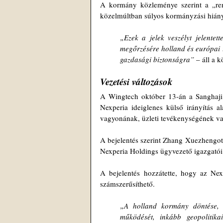
A kormány közleménye szerint a „rend
közelmúltban súlyos kormányzási hiányo
„Ezek a jelek veszélyt jelentet
megőrzésére holland és európai te
gazdasági biztonságra” 
– áll a 
Vezetési változások
A Wingtech október 13-án a Sanghaji 
Nexperia ideiglenes külső irányítás ala
vagyonának, üzleti tevékenységének vag
A bejelentés szerint Zhang Xuezhengot a
Nexperia Holdings ügyvezető igazgatói 
A bejelentés hozzátette, hogy az Ne
számszerűsíthető.
„A holland kormány döntése, h
működését, inkább geopolitikai