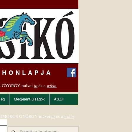
 HONLAPJA
 GYÖRGY művei
itt
és a
wikin
ség
Megjelent újságok
ÁSZF
OMOKOS GYÖRGY művei
itt
és a
wikin