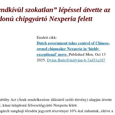
dkívül szokatlan” lépéssel átvette az
jdonú chipgyártó Nexperia felett
Eredeti cikk: 
Dutch government takes control of Chinese-
owned chipmaker Nexperia in ‘highly 
exceptional’ move
, 
Published Mon, Oct 13 
2025, 
Dylan Butts
@in/dylan-b-7a451a107
lity Act (Áruk rendelkezésre állásáról szóló törvény) alapján átvette 
ű, kínai tulajdonú félvezetőgyártó Nexperia felett.
gtech sanghaji tőzsdén jegyzett részvényei 10%-kal zuhantak, elérve a 