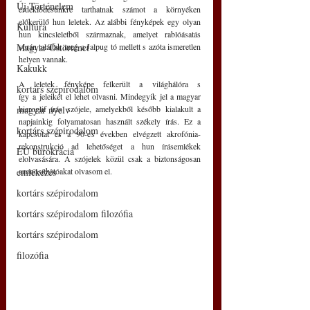
Új Történelem
érdeklődésünkre tarthatnak számot a környéken 
előkerülő hun leletek. Az alábbi fényképek egy olyan 
Kultúra
hun kincsleletből származnak, amelyet rablóásatás 
Magyar Őstörténet
során találtak meg a Jalpug tó mellett s azóta ismeretlen 
helyen vannak.
Kakukk
A leletek fényképe felkerült a világhálóra s 
kortárs szépirodalom
így a jeleiket el lehet olvasni. Mindegyik jel a magyar 
magyar nyelv
hieroglif írás szójele, amelyekből később kialakult a 
napjainkig folyamatosan használt székely írás. Ez a 
kortárs szépirodalom
kapcsolat és a 90-es években elvégzett akrofónia-
rekonstrukció ad lehetőséget a hun írásemlékek 
EU bürokrácia
elolvasására. A szójelek közül csak a biztonságosan 
emlékezés
azonosíthatóakat olvasom el. 
kortárs szépirodalom
kortárs szépirodalom filozófia
kortárs szépirodalom
filozófia