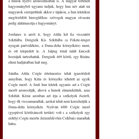
a hunok nyelvi azonosításában is. A magyar történeti 
hagyományból ugyanis tudjuk, hogy hun név alatt mi 
magyarok szerepeltünk akkor e tájakon, a hun leleteken 
megőrződött hieroglifikus szövegek magyar olvasata 
pedig alátámasztja e hagyományt. 
Jordanes is arról ír, hogy Atilla két fia visszatért 
Szkítiába. Dengizik Kis Szkítiába (a Fekete-tenger 
nyugati partvidékére, a Duna-delta környékére) ment, 
és ott telepedett le. A Jalpug tónál talált kincsek 
hozzájuk tartozhattak. Dengizik 469 körül, egy Bizánc 
elleni hadjáratban halt meg.
Sántha Attila Csigle értelmezése tehát igazolódott 
annyiban, hogy Kilia és környéke lehetett az egyik 
Csigle mező. A fenti hun leletek ugyanis azt a Csigle 
mezőt azonosítják, ahová a hunok elmenekültek, azaz 
Szkítiát. Kézai azonban azt írja a székelyek őseiről, 
hogy ők visszamaradtak, azokat tehát nem kereshetjük a 
Duna-delta környékén. Nyilván több Csigle mező 
(gyepüvel körülsáncolt terület) volt s a székelyek egy 
erdélyi Csigle mezőn (kézenfekvően Csíkban) maradtak 
hátra.  