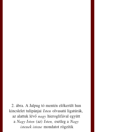
2. ábra. A Jalpug tó mentén előkerült hun 
kincslelet tulipánjai 
Isten
 olvasatú ligatúrák, 
az alattuk lévő 
nagy
 hieroglifával együtt 
a 
Nagy Isten 
(az) 
Isten, 
esetleg a
 Nagy 
istenek istene
 mondatot rögzítik