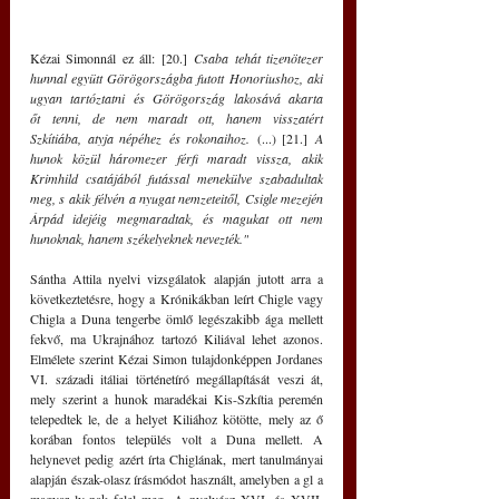
Kézai Simonnál ez áll: [20.] 
Csaba tehát tizenötezer 
hunnal együtt Görögországba futott Honoriushoz, aki 
ugyan tartóztatni és Görögország lakosává akarta 
őt tenni, de nem maradt ott, hanem visszatért 
Szkítiába, atyja népéhez és rokonaihoz.
 (...) [21.] 
A 
hunok közül háromezer férfi maradt vissza, akik 
Krimhild csatájából futással menekülve szabadultak 
meg, s akik félvén a nyugat nemzeteitől, Csigle mezején 
Árpád idejéig megmaradtak, és magukat ott nem 
hunoknak, hanem székelyeknek nevezték."
Sántha Attila nyelvi vizsgálatok alapján jutott arra a 
következtetésre, hogy a Krónikákban leírt Chigle vagy 
Chigla a Duna tengerbe ömlő legészakibb ága mellett 
fekvő, ma Ukrajnához tartozó Kiliával lehet azonos. 
Elmélete szerint Kézai Simon tulajdonképpen Jordanes 
VI. századi itáliai történetíró megállapítását veszi át, 
mely szerint a hunok maradékai Kis-Szkítia peremén 
telepedtek le, de a helyet Kiliához kötötte, mely az ő 
korában fontos település volt a Duna mellett. A 
helynevet pedig azért írta Chiglának, mert tanulmányai 
alapján észak-olasz írásmódot használt, amelyben a gl a 
magyar ly-nak felel meg. A nyelvész XVI. és XVII. 