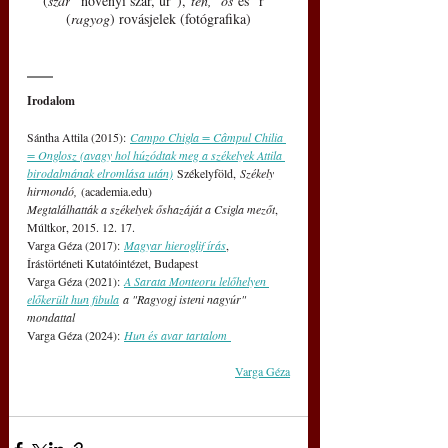
(
szár
 "növényi szár, úr"), 
ten,  ős
 és "r" 
(
ragyog
) rovásjelek (fotógrafika)
Irodalom
Sántha Attila (2015): 
Campo Chigla = Câmpul Chilia 
= Onglosz (avagy hol húzódtak meg a székelyek Attila 
birodalmának elromlása után)
Székelyföld,
 Székely 
hirmondó, 
(
academia.edu
)
Megtalálhatták a székelyek őshazáját a Csigla mezőt
, 
Múltkor, 2015. 12. 17.
Varga Géza (2017): 
Magyar hieroglif írás
, 
Írástörténeti Kutatóintézet, Budapest
Varga Géza (2021): 
A Sarata Monteoru lelőhelyen 
előkerült hun fibula
 a "Ragyogj isteni nagyúr" 
mondattal 
Varga Géza (2024): 
Hun és avar tartalom 
Varga Géza