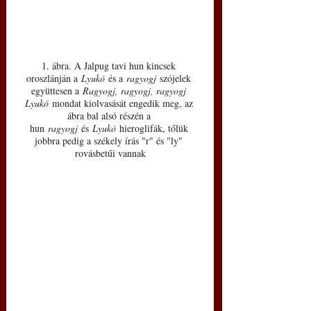
1. ábra. A Jalpug tavi hun kincsek 
oroszlánján a 
Lyukó
 és a 
ragyogj 
szójelek 
együttesen a 
Ragyogj, ragyogj, ragyogj 
Lyukó
 mondat kiolvasását engedik meg, az 
ábra bal alsó részén a 
hun 
ragyogj
 és 
Lyukó
 hieroglifák, tőlük 
jobbra pedig a székely írás "r" és "ly" 
rovásbetűi vannak