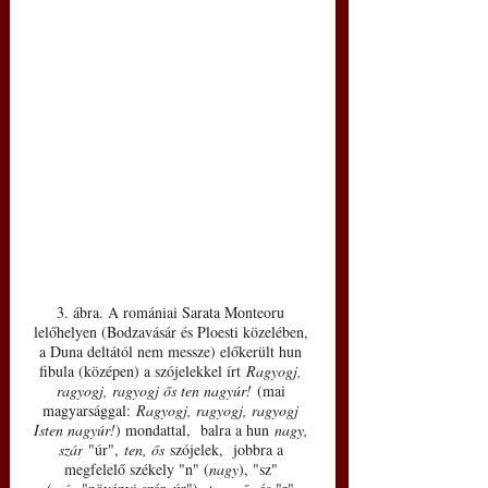
3. ábra. A romániai Sarata Monteoru 
lelőhelyen (Bodzavásár és Ploesti közelében, 
a Duna deltától nem messze) előkerült hun 
fibula (középen) a szójelekkel írt 
Ragyogj, 
ragyogj, ragyogj ős ten nagyúr!
 (mai 
magyarsággal: 
Ragyogj, ragyogj, ragyogj 
Isten nagyúr!
) mondattal,  balra a hun 
nagy, 
szár
 "úr", 
ten, ős
 szójelek,  jobbra a 
megfelelő székely "n" (
nagy
), "sz" 