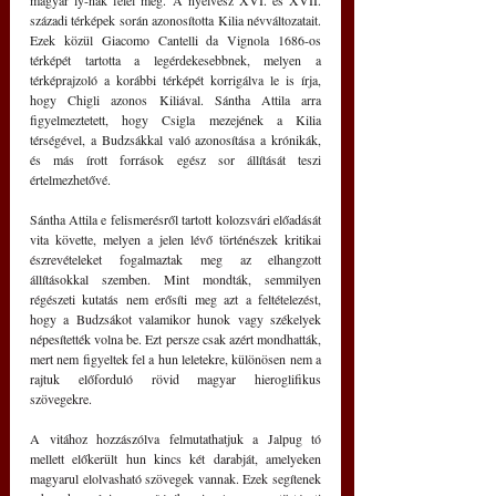
századi térképek során azonosította Kilia névváltozatait. 
Ezek közül Giacomo Cantelli da Vignola 1686-os 
térképét tartotta a legérdekesebbnek, melyen a 
térképrajzoló a korábbi térképét korrigálva le is írja, 
hogy Chigli azonos Kiliával. Sántha Attila arra 
figyelmeztetett, hogy Csigla mezejének a Kilia 
térségével, a Budzsákkal való azonosítása a krónikák, 
és más írott források egész sor állítását teszi 
értelmezhetővé. 
Sántha Attila e felismerésről tartott 
kolozsvári előadását 
vita követte, melyen a jelen lévő történészek kritikai 
észrevételeket fogalmaztak meg az elhangzott 
állításokkal szemben. Mint mondták, semmilyen 
régészeti kutatás nem erősíti meg azt a feltételezést, 
hogy a Budzsákot valamikor hunok vagy székelyek 
népesítették volna be. Ezt persze csak azért mondhatták, 
mert nem figyeltek fel a hun leletekre, különösen nem a 
rajtuk előforduló rövid magyar hieroglifikus 
szövegekre. 
A vitához hozzászólva felmutathatjuk a Jalpug tó 
mellett előkerült hun kincs két darabját, amelyeken 
magyarul elolvasható szövegek vannak. Ezek segítenek 