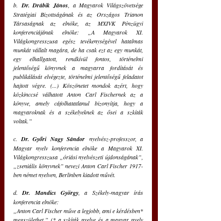
b.
 Dr. Drábik János
, a Magyarok Világszövetsége 
Stratégiai Bizottságának és az Országos Trianon 
Társaságnak az elnöke, az MXIVK Pénzügyi 
konferenciájának elnöke: „A Magyarok XI. 
Világkongresszusa egész tevékenységével hatalmas 
munkát vállalt magára, de ha csak ezt az egy munkát, 
egy elhallgatott, rendkívül fontos, történelmi 
jelentőségű könyvnek a magyarra fordítását és 
publikálását elvégezte, történelmi jelentőségű feladatot 
hajtott végre. (...) Köszönetet mondok azért, hogy 
közkinccsé válhatott Anton Carl Fischernek az a 
könyve, amely cáfolhatatlanul bizonyítja, hogy a 
magyaroknak és a székelyeknek az ősei a szkíták 
voltak.”
c. 
Dr. Győri Nagy Sándor
 nyelvész-professzor, a 
Magyar nyelv konferencia elnöke a Magyarok XI. 
Világkongresszusa „óriási nyelvészeti újdonságának”, 
„zseniális könyvnek” nevezi Anton Carl Fischer 1917-
ben német nyelven, Berlinben kiadott művét.
d. 
Dr. Mandics György
, a Székely-magyar írás 
konferencia elnöke:
„Anton Carl Fischer műve a legjobb, ami e kérdésben* 
megszülethet.” (* a szkíták nyelve és a magyar nyelv 