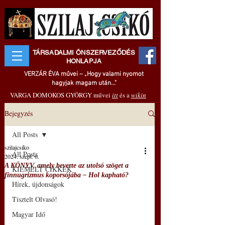
TÁRSADALMI ÖNSZERVEZŐDÉS
HONLAPJA
VERZÁR ÉVA művei – „Hogy valami nyomot
hagyjak magam után..."
VARGA DOMOKOS GYÖRGY művei
itt
és a
wikin
Bejegyzés
All Posts
szilajcsiko
All Posts
2024. szept. 6.
A KÖNYV, amely beverte az utolsó szöget a
KIEMELT CIKKEK
finnugrizmus koporsójába – Hol kapható?
Hírek, újdonságok
Tisztelt Olvasó!
Magyar Idő