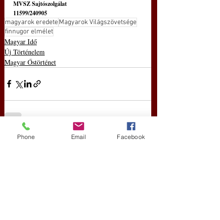
MVSZ Sajtószolgálat
11599/240905
magyarok eredete
Magyarok Világszövetsége
finnugor elmélet
Magyar Idő
Új Történelem
Magyar Őstörténet
Phone
Email
Facebook
Friss bejegyzések
Az összes megtekintése