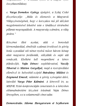
összehasonlítása)
e. 
Varga Domokos György
 újságíró, a Szilaj Csikó 
főszerkesztője: „Hála és elismerés a Magyarok 
Világszövetségének, hogy e korszakos mű jól időzített 
megjelentetésével lehetővé tette e kínálkozó történelmi 
pillanat megragadását. A magyarság számára, a világ 
javára.”
Köszönet illeti azokat, akik e bonyolult 
körmondatokkal, elmélyült szakmai érveléssel és görög 
betűs szavakkal teli német nyelvű művet három hónap 
alatt magyarra fordították, stilizálták és sajtó alá 
rendezték. Elsőként kell megemlíteni a könyv 
felfedezőjét, 
Vajta Dénes
t segítőtársaival, 
Vaszily 
Tiborral 
és 
Márton Gergellyel,
 majd a nyersfordítást 
ellenőrző és helyesbítő-szépítő 
Patrubány Miklóst 
és 
Zsigmond Emesét
, valamint a görög szövegeket átíró, 
lefordító 
Varga Péter Kálmánt
. A könyvről írt, az 
MXIVK Nyitó-konferenciáján ismertetett és a könyvben 
előtanulmányként közzétett írásának Vajta Dénes 
lényegében, ezt a sokatmondó címet adta:
Demonstratio. Idioma Hungarorum et Scythorum 