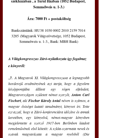
székházában , a Turul Házban (1052 Budapest, 
Semmelweis u. 1-3.)
Ára: 7000 Ft + postaköltség
Bankszámlánk: HU38 1030 0002 2010 2159 7014 
3285 (Magyarok Világszövetsége, 1052 Budapest, 
Semmelweis u. 1-3., Bank: MBH Bank)
A Világkongresszus Záró-nyilatkozata így fogalmaz 
e könyvről:
„
7.
 A Magyarok XI. Világkongresszusa a legnagyobb 
horderejű eredményének azt tartja, hogy a figyelem 
középpontjába állított egy régen elfeledett, 
Magyarországon született német szerzőt, 
Anton Carl 
Fischert
, aki 
Fischer Károly Antal
 néven is számos, a 
magyar ősiséget kutató tanulmányt, könyvet írt. Tette 
ezt azzal, hogy a Záró-konferenciára időzítve és annak 
keretében, egy kétnyelvű, német-magyar könyvben 
megjelentette a szerző 1917-ben Berlinben kiadott 
remekművének első kötetét: A szkíta-szarmata nevek és 
szavak magyarázata a magyar nyelvből (Die 