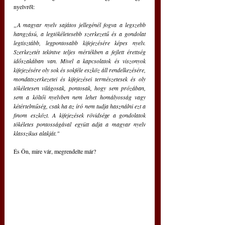
nyelvről:
„A magyar nyelv sajátos jellegénél fogva a legszebb 
hangzású, a legtökéletesebb szerkezetű és a gondolat 
legtisztább, legpontosabb kifejezésére képes nyelv. 
Szerkezetét tekintve teljes mértékben a fejlett érettség 
időszakában van. Mivel a kapcsolatok és viszonyok 
kifejezésére oly sok és sokféle eszköz áll rendelkezésére, 
mondatszerkezetei és kifejezései természetesek és oly 
tökéletesen világosak, pontosak, hogy sem prózában, 
sem a költői nyelvben nem lehet homályosság vagy 
kétértelműség, csak ha az író nem tudja használni ezt a 
finom eszközt. A kifejezések rövidsége a gondolatok 
tökéletes pontosságával együtt adja a magyar nyelv 
klasszikus alakját."
És Ön, mire vár, megrendelte már?