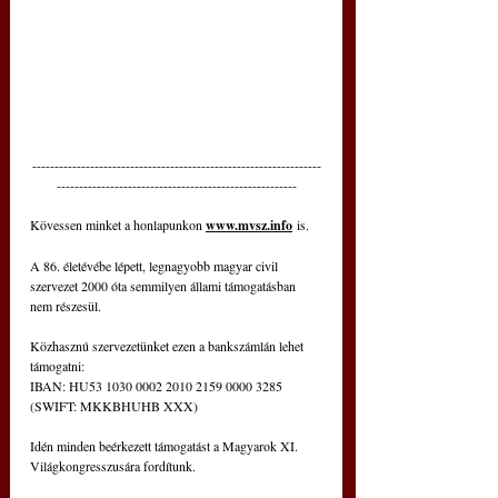
-----------------------------------------------------------------
------------------------------------------------------
Kövessen minket a honlapunkon 
www.mvsz.info
 is.
A 86. életévébe lépett, legnagyobb magyar civil 
szervezet 2000 óta semmilyen állami támogatásban 
nem részesül.
Közhasznú szervezetünket ezen a bankszámlán lehet 
támogatni:
IBAN: HU53 1030 0002 2010 2159 0000 3285
(SWIFT: MKKBHUHB XXX)
Idén minden beérkezett támogatást a Magyarok XI. 
Világkongresszusára fordítunk.