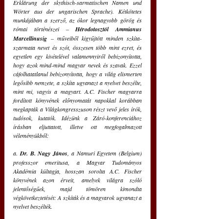
Erklärung der skythisch-sarmatischen Namen und 
Wörter aus der ungarischen Sprache). Kétkötetes 
munkájában a szerző, az ókor legnagyobb görög és 
római történészei – 
Hérodotosztól Ammianus 
Marcellinusig
 – műveiből kigyűjtött minden szkíta-
szarmata nevet és szót, összesen több mint ezret, és 
egyetlen egy kivételével valamennyiről bebizonyította, 
hogy azok mind-mind magyar nevek és szavak. Ezzel 
cáfolhatatlanul bebizonyította, hogy a világ elismerten 
legősibb nemzete, a szkíta ugyanazt a nyelvet beszélte, 
mint mi, vagyis a magyart. A.C. Fischer magyarra 
fordított könyvének előnyomatát napokkal korábban 
megkapták a Világkongresszuson részt vevő jeles írók, 
tudósok, kutatók. Idézünk a Záró-konferenciához 
írásban eljuttatott, illetve ott megfogalmazott 
véleményükből:
a. 
Dr. B. Nagy János
, a Namuri Egyetem (Belgium) 
professzor emeritusa, a Magyar Tudományos 
Akadémia kültagja, hosszan sorolta A.C. Fischer 
könyvének azon érveit, amelyek világra szóló 
jelentőségűek, majd tömören kimondta 
végkövetkeztetését: A szkíták és a magyarok ugyanazt a 
nyelvet beszélték.