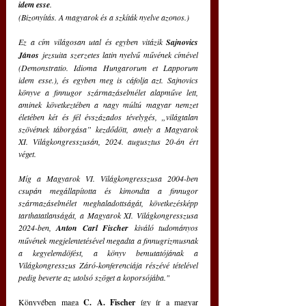
idem esse
.
(Bizonyítás. A magyarok és a szkíták nyelve azonos.)
Ez a cím világosan utal és egyben vitázik 
Sajnovics 
János
 jezsuita szerzetes latin nyelvű művének címével 
(Demonstratio. Idioma Hungarorum et Lapporum 
idem esse.), és egyben meg is cáfolja azt. Sajnovics 
könyve a finnugor származáselmélet alapműve lett, 
aminek következtében a nagy múltú magyar nemzet 
életében két és fél évszázados tévelygés, „világtalan 
szövétnek táborgása” kezdődött, amely a Magyarok 
XI. Világkongresszusán, 2024. augusztus 20-án ért 
véget.
Míg a Magyarok VI. Világkongresszusa 2004-ben 
csupán megállapította és kimondta a finnugor 
származáselmélet meghaladottságát, következésképp 
tarthatatlanságát, a Magyarok XI. Világkongresszusa 
2024-ben, 
Anton Carl Fischer
 kiváló tudományos 
művének megjelentetésével megadta a finnugrizmusnak 
a kegyelemdöfést, a könyv bemutatójának a 
Világkongresszus Záró-konferenciája részévé tételével 
pedig beverte az utolsó szöget a koporsójába."
Könyvében maga 
C. A. Fischer 
így ír a magyar 