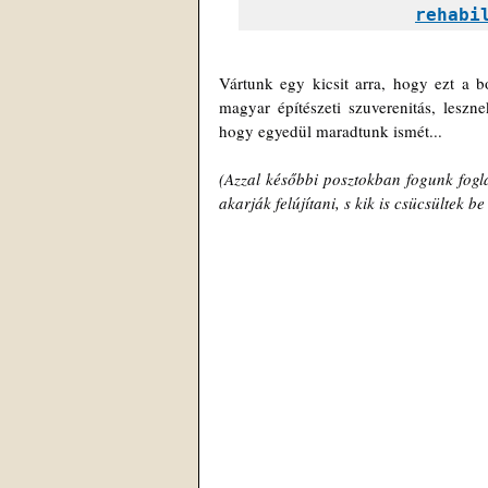
rehabi
Vártunk egy kicsit arra, hogy ezt a b
magyar építészeti szuverenitás, lesz
hogy egyedül maradtunk ismét...
(Azzal későbbi posztokban fogunk fogla
akarják felújítani, s kik is csücsültek be