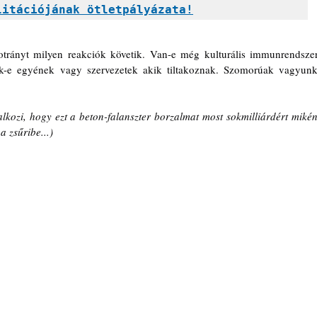
litációjának ötletpályázata!
otrányt milyen reakciók követik. Van-e még kulturális immunrendszer,
nek-e egyének vagy szervezetek akik tiltakoznak. Szomorúak vagyunk,
lkozi, hogy ezt a beton-falanszter borzalmat most sokmilliárdért miként
 a zsűribe...)