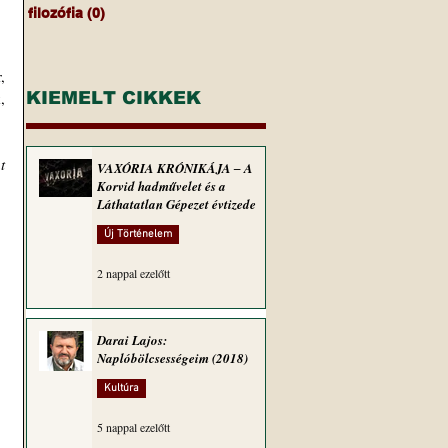
filozófia
(0)
0 bejegyzés
 
 
KIEMELT CIKKEK
 
VAXÓRIA KRÓNIKÁJA ‒ A
Korvid hadművelet és a
Láthatatlan Gépezet évtizede
Új Történelem
2 nappal ezelőtt
Darai Lajos:
Naplóbölcsességeim (2018)
Kultúra
5 nappal ezelőtt