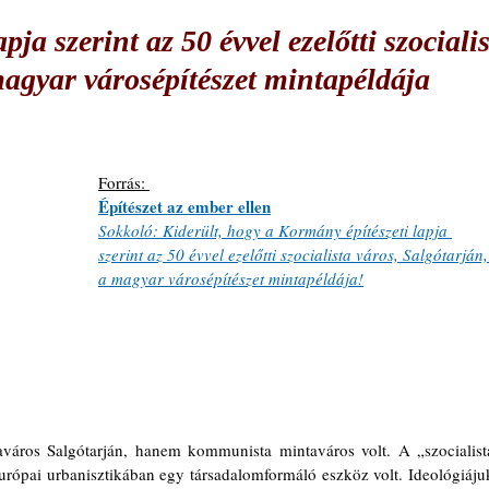
ja szerint az 50 évvel ezelőtti szociali
magyar városépítészet mintapéldája
Forrás: 
Építészet az ember ellen
Sokkoló: Kiderült, hogy a Kormány építészeti lapja 
szerint az 50 évvel ezelőtti szocialista város, Salgótarján,
a magyar városépítészet mintapéldája!
város Salgótarján, hanem kommunista mintaváros volt. A „szocialista
európai urbanisztikában egy társadalomformáló eszköz volt. Ideológiájuk