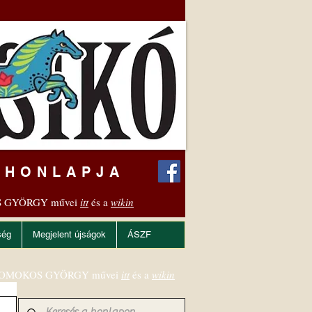
 HONLAPJA
 GYÖRGY művei
itt
és a
wikin
ség
Megjelent újságok
ÁSZF
OMOKOS GYÖRGY művei
itt
és a
wikin