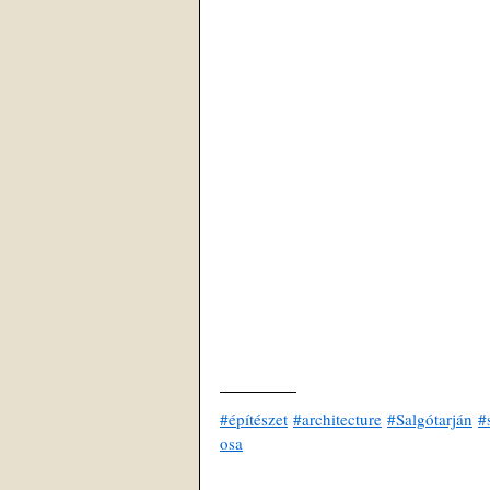
#építészet
#architecture
#Salgótarján
#
osa