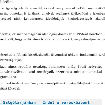
ltörölni. 
, az igazság feledésbe merül, és csak annyi marad belőle, amennyit ők
 fix pontokat is találunk, amelyek segítenek tájékozódni a jelenben,
verével ránk kényszerített ideológiájuk kizárólagosságát akarták
 tették, ez már önmagában ideológiai döntés volt. 1956-ot követően, a
tossá vált, hogy a diktatúra betörje az embereket, megvalósuljon az „új
észeket, a főutcát kiszélesítették, felvonulási térként funkcionáló terek
ztársaság útja).
c, nincs feudális utcakép, falanszter világ épült helyette, 
sta városszövet – ami reményeik szzerint a mindennapokkal 
rogramozza.
ítást követ el.
 Salgótarjánban – Indul a városközpont 