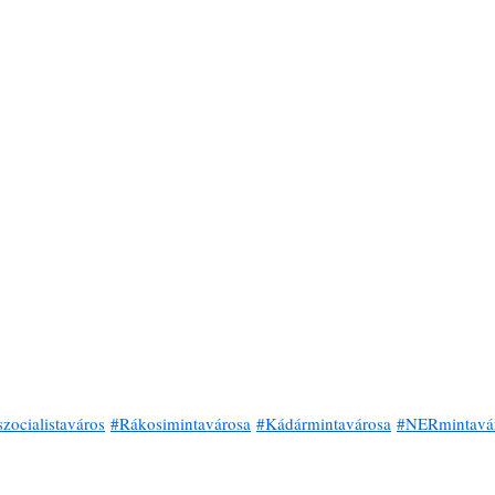
szocialistaváros
#Rákosimintavárosa
#Kádármintavárosa
#NERmintavá