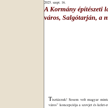
2025. szept. 16.
A Kormány építészeti lap
város, Salgótarján, a 
T
isztázzuk! Sosem volt magyar minta
város” koncepciója a szovjet és kelet-