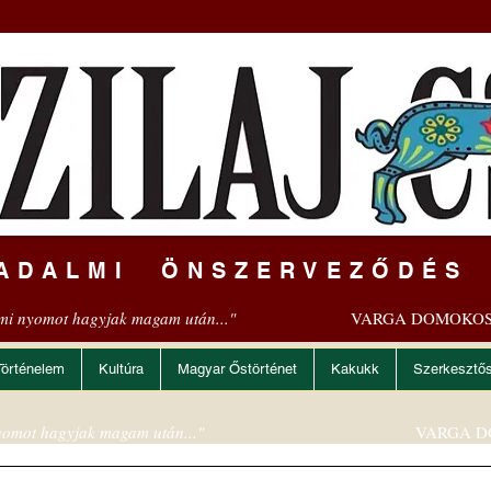
ADALMI ÖNSZERVEZŐDÉS
mi nyomot hagyjak magam után..."
VARGA DOMOKOS
Történelem
Kultúra
Magyar Őstörténet
Kakukk
Szerkesztő
omot hagyjak magam után..."
VARGA D