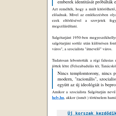
emberek identitását próbálták e
Azt remélték, hogy a múlt kitörölhető
előadnak. Mivel az emlékezésben olyan
ezek eltörlésével a szovjetek fegy
megszilárdítani.
Salgótarjánt 1950-ben megyeszékhellyé
salgótarjáni sortűz után különösen fon
város", a szocialista "átnevelő" város. 
Tudatosan lebontották a régi falusias r
jöttek létre (Felszabadulás tér, Tanácskö
Nincs templomtorony, nincs pia
modern, "racionális", szociali
együtt az új ideológiát is bep
hely.hu
, akkor (ismét ) történelem hamis
Új korszak kezdődik