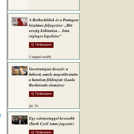
A Rothschildok és a Pentagon
bizalmas feljegyzése: „Hét
ország kiiktatása… Irán
végleges legyőzése”
Új Történelem
5 nappal ezelőtt
Geostratégiai dosszié: a
háború, amely megváltoztatta
a hatalom földrajzát (Laala
Bechetoula elemzése)
Új Történelem
júl. 29.
r
Egy szörnyeteggel kevesebb
(Tarik Cyril Amar jegyzete)
Új Történelem