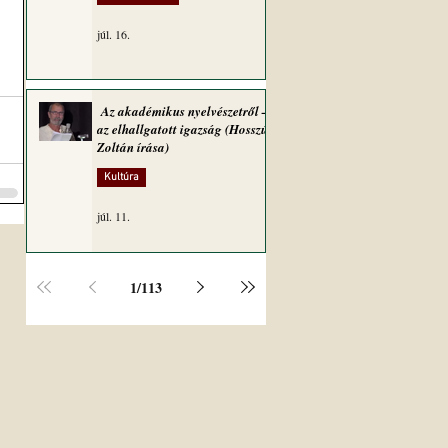
júl. 16.
Az akadémikus nyelvészetről –
az elhallgatott igazság (Hosszú
Zoltán írása)
Kultúra
júl. 11.
1
/
113