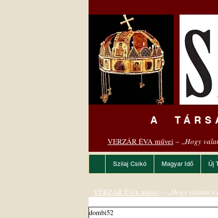
A TÁRS
VERZÁR ÉVA művei
– „
Hogy vala
Szilaj Csikó
Magyar Idő
Új 
VERZÁR ÉVA művei
– „
Hogy valami ny
dombi52