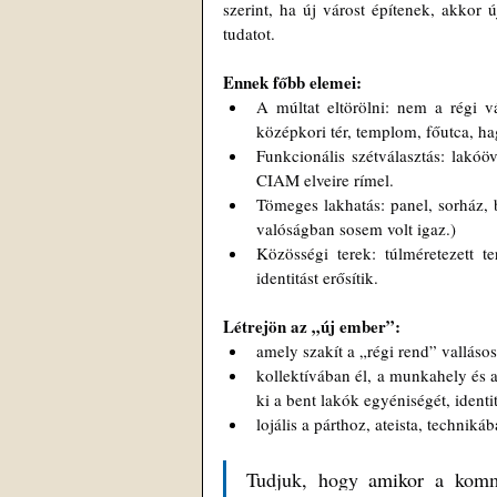
szerint, ha új várost építenek, akkor ú
tudatot.
Ennek főbb elemei:
A múltat eltörölni: nem a régi vá
középkori tér, templom, főutca, h
Funkcionális szétválasztás: lakóöv
CIAM elveire rímel.
Tömeges lakhatás: panel, sorház, 
valóságban sosem volt igaz.)
Közösségi terek: túlméretezett te
identitást erősítik.
Létrejön az „új ember”:
amely szakít a „régi rend” vallásos,
kollektívában él, a munkahely és a
ki a bent lakók egyéniségét, identi
lojális a párthoz, ateista, techniká
Tudjuk, hogy 
amikor 
a kommu