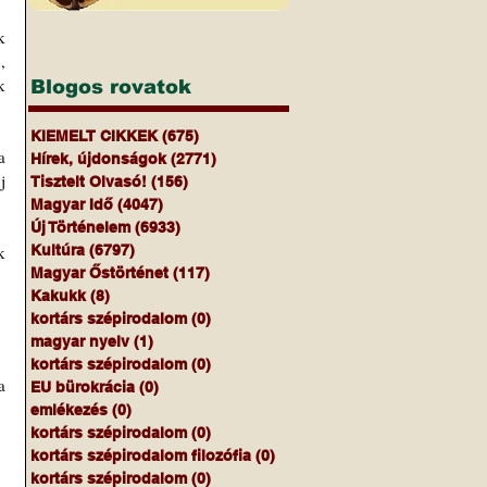
 
 
 
Blogos rovatok
KIEMELT CIKKEK
(675)
675 bejegyzés
 
Hírek, újdonságok
(2771)
2771 bejegyzés
 
Tisztelt Olvasó!
(156)
156 bejegyzés
Magyar Idő
(4047)
4047 bejegyzés
Új Történelem
(6933)
6933 bejegyzés
 
Kultúra
(6797)
6797 bejegyzés
Magyar Őstörténet
(117)
117 bejegyzés
Kakukk
(8)
8 bejegyzés
kortárs szépirodalom
(0)
0 bejegyzés
magyar nyelv
(1)
1 bejegyzés
kortárs szépirodalom
(0)
0 bejegyzés
Amikor a szocialista Salgótarján nevű emberkísérletet ma "magyar városépítészet mintapéldájának" nevezi a 
EU bürokrácia
(0)
0 bejegyzés
emlékezés
(0)
0 bejegyzés
kortárs szépirodalom
(0)
0 bejegyzés
kortárs szépirodalom filozófia
(0)
0 bejegyzés
kortárs szépirodalom
(0)
0 bejegyzés