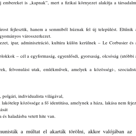
j embereket is „kapnak”, mert a fizikai környezet alakítja a társadalmi
rost fejlesztik, hanem a semmiből húznak fel új települést. Eltűnik a
agyományos városszerkezet.
ezet, ipar, adminisztráció, kultúra külön kerülnek – Le Corbusier és a
blokkok – cél a egyformaság, egyenlősdi, gyorsaság, olcsóság (utóbbi a
rek, felvonulási utak, emlékművek, amelyek a közösségi-, szocialista
 polgári, individualista világával,
 lakótelep közössége a fő identitása, amelynek a háza, lakása nem fejezi
tását
ba és haladásba vetett hite van.
nisták a múltat el akarták törölni, akkor valójában az 