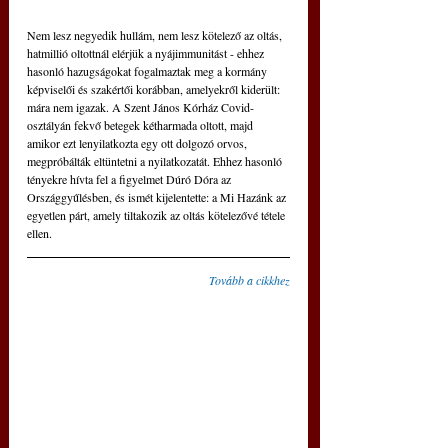
Nem lesz negyedik hullám, nem lesz kötelező az oltás, 
hatmillió oltottnál elérjük a nyájimmunitást - ehhez 
hasonló hazugságokat fogalmaztak meg a kormány 
képviselői és szakértői korábban, amelyekről kiderült: 
mára nem igazak. A Szent János Kórház Covid-
osztályán fekvő betegek kétharmada oltott, majd 
amikor ezt lenyilatkozta egy ott dolgozó orvos, 
megpróbálták eltüntetni a nyilatkozatát. Ehhez hasonló 
tényekre hívta fel a figyelmet Dúró Dóra az 
Országgyűlésben, és ismét kijelentette: a Mi Hazánk az 
egyetlen párt, amely tiltakozik az oltás kötelezővé tétele 
ellen.
Tovább a cikkhez