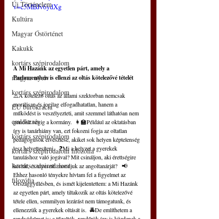
Új Történelem
v=c5MBJv6ydXg
Kultúra
Magyar Őstörténet
Kakukk
kortárs szépirodalom
A Mi Hazánk az egyetlen párt, amely a 
magyar nyelv
Parlamentben is ellenzi az oltás kötelezővé tételét
kortárs szépirodalom
⚠️A kötelező oltás az állami szektorban nemcsak 
morálisan és jogilag elfogadhatatlan, hanem a 
EU bürokrácia
működést is veszélyezteti, amit szemmel láthatóan nem 
emlékezés
gondolt végig a kormány.  👩‍🏫Például az oktatásban 
így is tanárhiány van, ezt fokozni fogja az oltatlan 
kortárs szépirodalom
pedagógusok elvesztése, akiket sok helyen képtelenség 
lesz helyettesíteni.   ❓Mi a helyzet a gyerekek 
kortárs szépirodalom filozófia
tanuláshoz való jogával? Mit csináljon, aki érettségire 
kortárs szépirodalom
készül, és elveszíti mondjuk az angoltanárját?   📢
Ehhez hasonló tényekre hívtam fel a figyelmet az 
filozófia
Országgyűlésben, és ismét kijelentettem: a Mi Hazánk 
az egyetlen párt, amely tiltakozik az oltás kötelezővé 
tétele ellen, semmilyen lezárást nem támogatunk, és 
ellenezzük a gyerekek oltását is.  🚔De említhetem a 
rendvédelmet is: a tűzoltók, rendőrök így is küzdenek a 