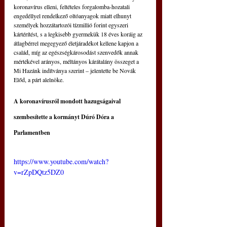
koronavírus elleni, feltételes forgalomba-hozatali 
engedéllyel rendelkező oltóanyagok miatt elhunyt 
személyek hozzátartozói tízmillió forint egyszeri 
kártérítést, s a legkisebb gyermekük 18 éves koráig az 
átlagbérrel megegyező életjáradékot kellene kapjon a 
család, míg az egészségkárosodást szenvedők annak 
mértékével arányos, méltányos kárátalány összeget a 
Mi Hazánk indítványa szerint – jelentette be Novák 
Előd, a párt alelnöke.
A koronavírusról mondott hazugságaival 
szembesítette a kormányt Dúró Dóra a 
Parlamentben
https://www.youtube.com/watch?
v=rZpDQtz5DZ0