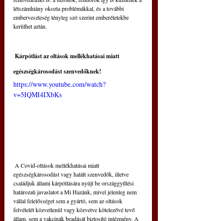
létszámhiány okozta problémákkal, és a további 
emberveszteség tényleg szó szerint emberéletekbe 
kerülhet aztán.
 Kárpótlást az oltások mellékhatásai miatt 
egészségkárosodást szenvedőknek!
https://www.youtube.com/watch?
v=5IQMI4IXbKs
 A Covid-oltások mellékhatásai miatt 
egészségkárosodást vagy halált szenvedők, illetve 
családjuk állami kárpótlására nyújt be országgyűlési 
határozati javaslatot a Mi Hazánk, mivel jelenleg nem 
vállal felelősséget sem a gyártó, sem az oltások 
felvételét közvetlenül vagy közvetve kötelezővé tevő 
állam, sem a vakcinák beadását biztosító intézmény. A 