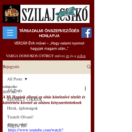
TÁRSADALMI ÖNSZERVEZŐDÉS
HONLAPJA
VERZÁR ÉVA művei – „Hogy valami nyomot
hagyjak magam után..."
VARGA DOMOKOS GYÖRGY művei
itt
és a
wikin
Bejegyzés
All Posts
szilajcsiko
All Posts
2021. dec. 7.
A Mi Hazánk ellenzi az oltás kötelezővé tételét és
KIEMELT CIKKEK
kártérítést követel az oltásra kényszerítetteknek
Hírek, újdonságok
Tisztelt Olvasó!
Három videó!
Magyar Idő
https://www.youtube.com/watch?