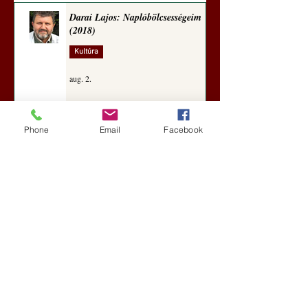
Darai Lajos: Naplóbölcsességeim
(2018)
Kultúra
aug. 2.
Phone
Email
Facebook
A Rothschildok és a Pentagon
bizalmas feljegyzése: „Hét ország
kiiktatása… Irán végleges
legyőzése”
Új Történelem
aug. 1.
Geostratégiai dosszié: a háború,
amely megváltoztatta a hatalom
földrajzát (Laala Bechetoula
elemzése)