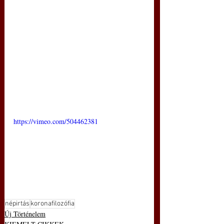
https://vimeo.com/504462381
népirtás
koronafilozófia
Új Történelem