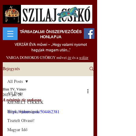
TÁRSADALMI ÖNSZERVEZŐDÉS
HONLAPJA
VERZÁR ÉVA művei – „Hogy valami nyomot
hagyjak magam után..."
VARGA DOMOKOS GYÖRGY művei
itt
és a
wikin
Bejegyzés
All Posts
Hun TV, Vimeo
All Posts
2021. jan. 28.
A népirtás tíz szakasza
KIEMELT CIKKEK
Hírek, újdonságok
https://vimeo.com/504462381
Tisztelt Olvasó!
Magyar Idő