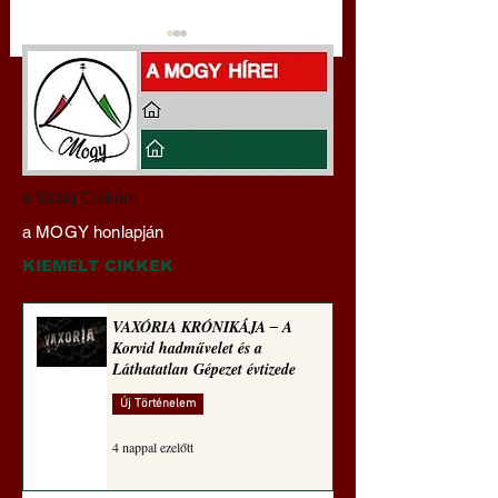
Hajdu Zoltán:
Mi lett a fiúklubok
a Szilaj Csikón
Transzhumanizmus és
a férfi főiskolákkal
a MOGY honlapján
technomorál ‒ 22/28.
(Paul Craig Robert
Rugalmas technomorál:
jegyzete)
KIEMELT CIKKEK
igazságosság
VAXÓRIA KRÓNIKÁJA ‒ A
Korvid hadművelet és a
Láthatatlan Gépezet évtizede
Új Történelem
4 nappal ezelőtt