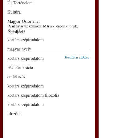
Új Történelem
Kultúra
Magyar Őstörténet
A népirtás tíz szakasza. Már a kilencedik folyik. 
Kakukk
Ébredjetek!
kortárs szépirodalom
magyar nyelv
Tovább a cikkhez
kortárs szépirodalom
EU bürokrácia
emlékezés
kortárs szépirodalom
kortárs szépirodalom filozófia
kortárs szépirodalom
filozófia