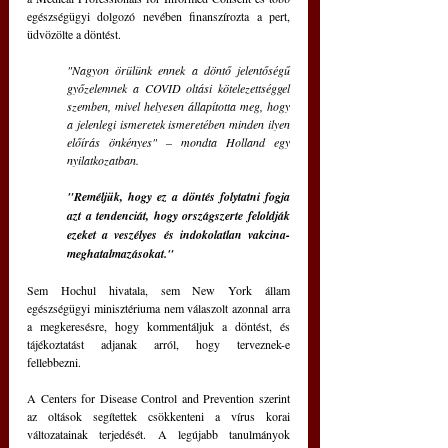
egészségügyi dolgozó nevében finanszírozta a pert, 
üdvözölte a döntést.
"Nagyon örülünk ennek a döntő jelentőségű 
győzelemnek a COVID oltási kötelezettséggel 
szemben, mivel helyesen állapította meg, hogy 
a jelenlegi ismeretek ismeretében minden ilyen 
előírás önkényes" – mondta Holland egy 
nyilatkozatban.
"Reméljük, hogy ez a döntés folytatni fogja 
azt a tendenciát, hogy országszerte feloldják 
ezeket a veszélyes és indokolatlan vakcina-
meghatalmazásokat."
Sem Hochul hivatala, sem New York állam 
egészségügyi minisztériuma nem válaszolt azonnal arra 
a megkeresésre, hogy kommentáljuk a döntést, és 
tájékoztatást adjanak arról, hogy terveznek-e 
fellebbezni.
A Centers for Disease Control and Prevention szerint 
az oltások segítettek csökkenteni a vírus korai 
változatainak terjedését. A legújabb tanulmányok 