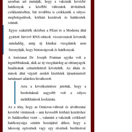
azonban azt mutatják, hogy a vakcinák kevésbé 
hatékonyak a későbbi változatok átvitelének 
csökkentésében, bár továbbra is csökkentik a súlyos 
megbetegedések, kórházi kezelések és halálesetek 
számát.
Egyes szakértők eközben a Pfizer és a Moderna által 
gyártott hírvivő RNS-oltások visszavonását követelik 
mindaddig, amíg új klinikai vizsgálatok nem 
bizonyítják, hogy biztonságosak és hatékonyak.
A louisianai Dr. Joseph Fraiman egyike volt a 
legutóbbiaknak, akik az új vizsgálatokig az oltóanyagok 
beadásának szüneteltetését követelték. Az általa és 
mások által végzett eredeti kísérletek újraelemzését 
tartalmazó adatokra hivatkozott. 
Arra a következtetésre jutottak, hogy a 
beoltottaknál nagyobb volt a súlyos 
mellékhatások kockázata.
Az a tény, hogy az Omicron-változat és alváltozatai 
kevésbé virulensek – ami kevesebb kórházi kezeléshez 
és halálesethez vezet –, valamint a vakcinák csökkenő 
hatékonysága szintén hozzájárul ahhoz, hogy a 
lakosság egészének vagy egy részének beoltásával 