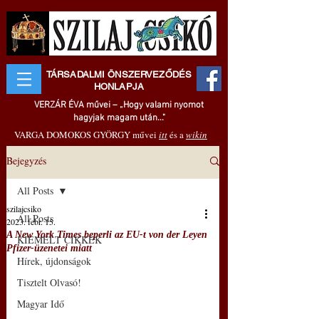
TÁRSADALMI ÖNSZERVEZŐDÉS
HONLAPJA
VERZÁR ÉVA művei – „Hogy valami nyomot
hagyjak magam után..."
VARGA DOMOKOS GYÖRGY művei
itt
és a
wikin
Bejegyzés
All Posts
szilajcsiko
All Posts
2023. febr. 15.
A New York Times beperli az EU-t von der Leyen
KIEMELT CIKKEK
Pfizer-üzenetei miatt
Hírek, újdonságok
Tisztelt Olvasó!
Magyar Idő