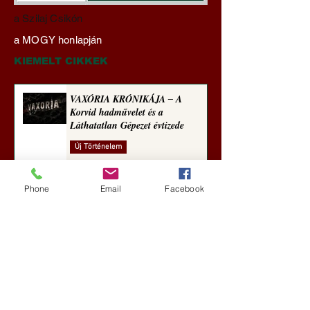
Gyimóthy Gábor
Darai Lajos:
a Szilaj Csikón
nyelvművelő gúnyvers-
Naplóbölcsességei
a MOGY honlapján
sorozata (1772)
(2023)
KIEMELT CIKKEK
VAXÓRIA KRÓNIKÁJA ‒ A
Korvid hadművelet és a
Láthatatlan Gépezet évtizede
Új Történelem
2 nappal ezelőtt
Phone
Email
Facebook
Darai Lajos: Naplóbölcsességeim
(2018)
Kultúra
5 nappal ezelőtt