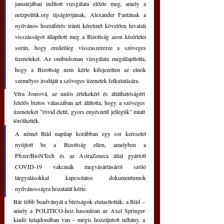
januárjában indított vizsgálata előzte meg, amely a 
netzpolitik.org újságírójának, Alexander Fantának a 
nyilvános hozzáférés iránti kérelmét követően hivatali 
visszásságot állapított meg a Bizottság azon kísérletei 
során, hogy eredetileg visszaszerezze a szöveges 
üzeneteket. Az ombudsman vizsgálata megállapította, 
hogy a Bizottság nem kérte kifejezetten az elnök 
személyes irodáját a szöveges üzenetek felkutatására.
Věra Jourová, az uniós értékekért és átláthatóságért 
felelős biztos válaszában azt állította, hogy a szöveges 
üzeneteket "rövid életű, gyors enyészetű jellegük" miatt 
törölhették.
A német Bild napilap korábban egy sor keresetet 
nyújtott be a Bizottság ellen, amelyben a 
Pfizer/BioNTech és az AstraZeneca által gyártott 
COVID-19 vakcinák megvásárlásáról szóló 
tárgyalásokkal kapcsolatos dokumentumok 
nyilvánosságra hozatalát kérte.
Bár több beadványát a bíróságok elutasították, a Bild – 
amely a POLITICO-hoz hasonlóan az Axel Springer 
kiadó tulajdonában van – mégis hozzájutott néhány, a 