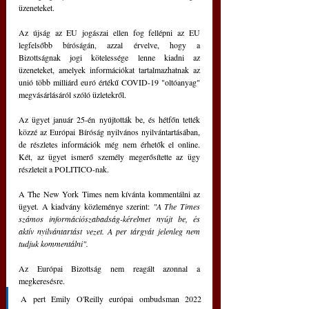
üzeneteket.
Az újság az EU jogászai ellen fog fellépni az EU 
legfelsőbb bíróságán, azzal érvelve, hogy a 
Bizottságnak jogi kötelessége lenne kiadni az 
üzeneteket, amelyek információkat tartalmazhatnak az 
unió több milliárd euró értékű COVID-19 "oltóanyag" 
megvásárlásáról szóló üzletekről.
Az ügyet január 25-én nyújtották be, és hétfőn tették 
közzé az Európai Bíróság nyilvános nyilvántartásában, 
de részletes információk még nem érhetők el online. 
Két, az ügyet ismerő személy megerősítette az ügy 
részleteit a POLITICO-nak.
A The New York Times nem kívánta kommentálni az 
ügyet. A kiadvány közleménye szerint: 
"A The Times 
számos információszabadság-kérelmet nyújt be, és 
aktív nyilvántartást vezet. A per tárgyát jelenleg nem 
tudjuk kommentálni".
Az Európai Bizottság nem reagált azonnal a 
megkeresésre.
A pert Emily O'Reilly európai ombudsman 2022 