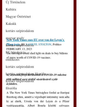
Új Történelem
Kultúra
Magyar Őstörténet
Kakukk
kortárs szépirodalom
magyar nyelv
New York Times sues EU over von der Leyen’s 
Pfizer texts
, 
BY 
SAMUEL STOLTON
, Politico
kortárs szépirodalom
FEBRUARY 13, 2023  
EU bürokrácia
The messages could shed light on deals to buy billions 
of euros worth of COVID-19 vaccines.
emlékezés
kortárs szépirodalom
kortárs szépirodalom filozófia
Az üzenetek fényt deríthetnek a COVID-19 vakcina 
több milliárd euró értékű vásárlásáról szóló 
kortárs szépirodalom
üzletekre.
filozófia
A The New York Times bírósághoz fordul az Európai 
Bizottság ellen, amiért a végrehajtó intézmény nem adta 
ki az elnök, Ursula von der Leyen és a Pfizer 
vezérigazgatója, Albert Bourla közötti szöveges 