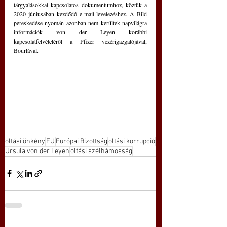
tárgyalásokkal kapcsolatos dokumentumhoz, köztük a 
2020 júniusában kezdődő e-mail levelezéshez. A Bild 
pereskedése nyomán azonban nem kerültek napvilágra 
információk von der Leyen korábbi 
kapcsolatfelvételéről a Pfizer vezérigazgatójával, 
Bourlával.
oltási önkény
EU
Európai Bizottság
oltási korrupció
Ursula von der Leyen
oltási szélhámosság