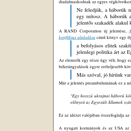
diadalmaskodnak az egyes végkövetkezt
Ne feledjük, a háborúk n
egy mítosz. A háborúk ak
jelentős szakadék alakul 
A RAND Corporation új jelentése, 
konfliktus alakulása
 című könyv egy ily
a befolyásos elitek szak
jelenlegi politika árt az
Az elemzők egy része úgy véli, hogy ez 
béketárgyalások egyre erőteljesebb köve
Más szóval, jó hírünk van
Már a jelentés preambulumának ez a néh
"Egy hosszú ukrajnai háború költs
előnyeit az Egyesült Államok sz
Ez az idézet valójában összefoglalja 
A nyugati kormányok és az USA az e