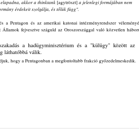
 elapadna, akkor a thinktank 
[agytröszt] 
a jelenlegi formájában nem 
rmány érdekeit szolgálja, és tőlük függ". 
és a Pentagon és az amerikai katonai intézményrendszer véleményét
lt Államok fejvesztve száguld az Oroszországgal való közvetlen háború
szakadás a hadügyminisztérium és a "külügy" között az 
 láthatóbbá válik. 
udjuk, hogy a Pentagonban a megfontoltabb frakció győzedelmeskedik.