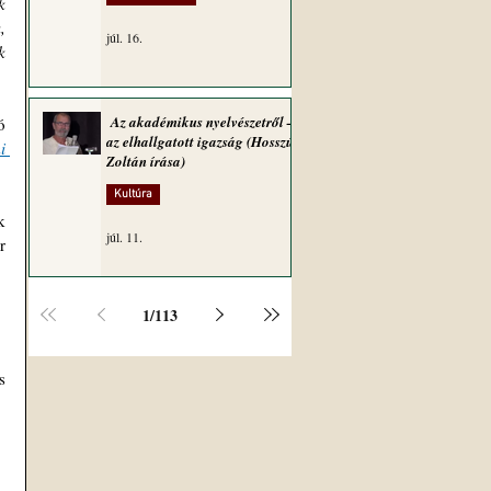
 
 
júl. 16.
 
Az akadémikus nyelvészetről –
 
az elhallgatott igazság (Hosszú
 
Zoltán írása)
Kultúra
 
júl. 11.
 
1
/
113
 