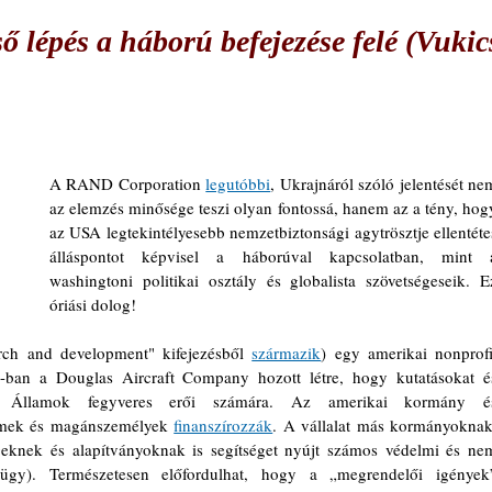
ő lépés a háború befejezése felé (Vukic
A RAND Corporation 
legutóbbi
, Ukrajnáról szóló jelentését nem
az elemzés minősége teszi olyan fontossá, hanem az a tény, hogy
az USA legtekintélyesebb nemzetbiztonsági agytrösztje ellentétes
álláspontot képvisel a háborúval kapcsolatban, mint a
washingtoni politikai osztály és globalista szövetségeseik. Ez
óriási dolog!
ch and development" kifejezésből 
származik
) egy amerikai nonprofit
-ban a Douglas Aircraft Company hozott létre, hogy kutatásokat és
t Államok fegyveres erői számára. Az amerikai kormány és
temek és magánszemélyek 
finanszírozzák
. A vállalat más kormányoknak,
eknek és alapítványoknak is segítséget nyújt számos védelmi és nem
ügy). Természetesen előfordulhat, hogy a „megrendelői igények”