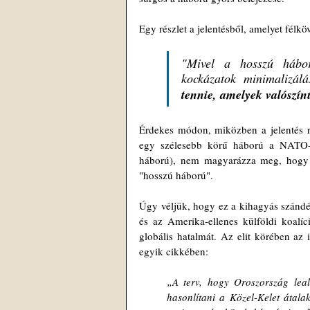
Egy részlet a jelentésből, amelyet félköv
"Mivel a hosszú hábor
kockázatok minimalizál
tennie, amelyek valószínű
Érdekes módon, miközben a jelentés ré
egy szélesebb körű háború a NATO-va
háború), nem magyarázza meg, hogy 
"hosszú háború".
Úgy véljük, hogy ez a kihagyás szándék
és az Amerika-ellenes külföldi koalíc
globális hatalmát. Az elit körében az 
egyik cikkében:
„A terv, hogy Oroszország leala
hasonlítani a Közel-Kelet átalak