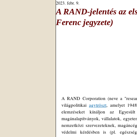
2023. febr. 9.
A RAND-jelentés az els
Ferenc jegyzete)
A RAND Corporation (neve a "resear
világpolitikai 
agytröszt
, amelyet 1948
elemzéseket kínáljon az Egyesül
magánalapítványok, vállalatok, egye
nemzetközi szervezeteknek, magáncég
védelmi kérdésben is (pl. egészség