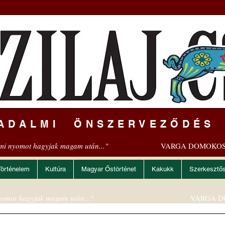
ADALMI ÖNSZERVEZŐDÉS
mi nyomot hagyjak magam után..."
VARGA DOMOKOS
Történelem
Kultúra
Magyar Őstörténet
Kakukk
Szerkesztő
omot hagyjak magam után..."
VARGA D