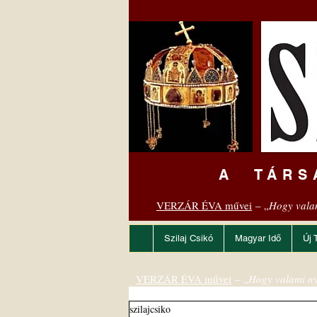
A TÁRS
VERZÁR ÉVA művei
– „
Hogy vala
Szilaj Csikó
Magyar Idő
Új 
VERZÁR ÉVA művei
– „
Hogy valami ny
szilajcsiko