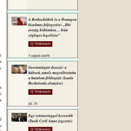
A Rothschildok és a Pentagon
bizalmas feljegyzése: „Hét
ország kiiktatása… Irán
végleges legyőzése”
Új Történelem
 
5 nappal ezelőtt
 
 
Geostratégiai dosszié: a
háború, amely megváltoztatta
a hatalom földrajzát (Laala
Bechetoula elemzése)
 
Új Történelem
 
 
júl. 29.
Egy szörnyeteggel kevesebb
 
(Tarik Cyril Amar jegyzete)
 
Új Történelem