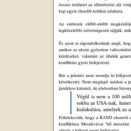
összes területet az ellenőrzése alá von
kap egyre élesebb kritikát odahaza.
Az emberek előbb-utóbb megkérdője
legközelebbi szövetségeseit sújtják, mi
És azon is elgondolkodnak majd, hogy
amikor az ukrán győzelem valószínűsége
kérdéseket, valamint az általuk generá
konfliktus gyors befejezését.
Bár a jelentés nem mondja ki kifejeze
következtet. Nem meglepő módon a jel
járulékos kárairól, de elsősorban bizony
Végül is nem a 100 milliá
sokba az USA-nak, hanem 
kialakulása, amelyek az a
Feltételezzük, hogy a RAND elemzői ug
konfliktusa Moszkvával "túl messzire 
sürgős a háború gyors befejezése.