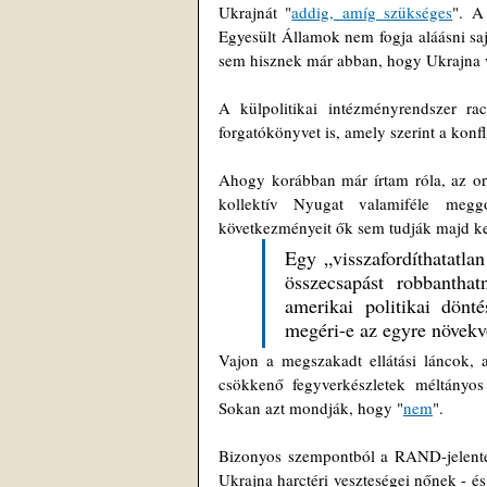
Ukrajnát "
addig, amíg szükséges
". A
Egyesült Államok nem fogja aláásni sa
sem hisznek már abban, hogy Ukrajna vis
A külpolitikai intézményrendszer raci
forgatókönyvet is, amely szerint a konfl
Ahogy korábban már írtam róla, az oros
kollektív Nyugat valamiféle meggo
következményeit ők sem tudják majd kez
Egy „visszafordíthatatlan
összecsapást robbantha
amerikai politikai dönt
megéri-e az egyre növekvő
Vajon a megszakadt ellátási láncok, a
csökkenő fegyverkészletek méltányos e
Sokan azt mondják, hogy "
nem
".
Bizonyos szempontból a RAND-jelenté
Ukrajna harctéri veszteségei nőnek - é