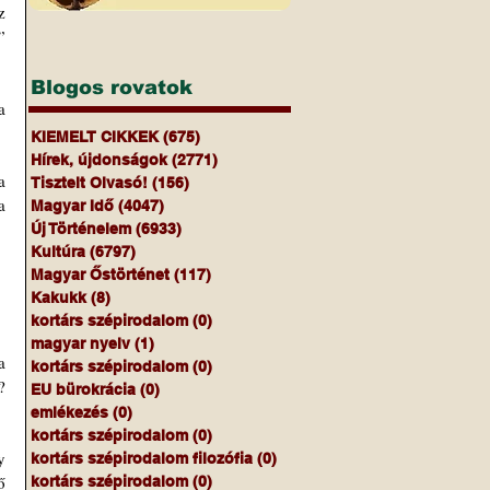
 
 
Blogos rovatok
 
KIEMELT CIKKEK
(675)
675 bejegyzés
Hírek, újdonságok
(2771)
2771 bejegyzés
 
Tisztelt Olvasó!
(156)
156 bejegyzés
 
Magyar Idő
(4047)
4047 bejegyzés
Új Történelem
(6933)
6933 bejegyzés
Kultúra
(6797)
6797 bejegyzés
Magyar Őstörténet
(117)
117 bejegyzés
Kakukk
(8)
8 bejegyzés
kortárs szépirodalom
(0)
0 bejegyzés
magyar nyelv
(1)
1 bejegyzés
 
kortárs szépirodalom
(0)
0 bejegyzés
 
EU bürokrácia
(0)
0 bejegyzés
emlékezés
(0)
0 bejegyzés
kortárs szépirodalom
(0)
0 bejegyzés
 
kortárs szépirodalom filozófia
(0)
0 bejegyzés
 
kortárs szépirodalom
(0)
0 bejegyzés