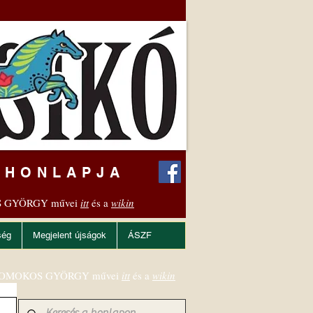
 HONLAPJA
 GYÖRGY művei
itt
és a
wikin
ség
Megjelent újságok
ÁSZF
OMOKOS GYÖRGY művei
itt
és a
wikin