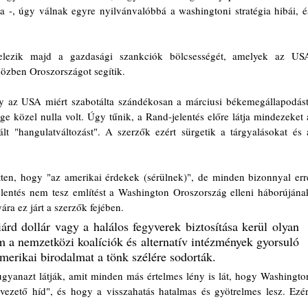
ja -, úgy válnak egyre nyilvánvalóbbá a washingtoni stratégia hibái, és
lezik majd a gazdasági szankciók bölcsességét, amelyek az USA
közben Oroszországot segítik. 
 az USA miért szabotálta szándékosan a márciusi békemegállapodást,
 közel nulla volt. Úgy tűnik, a Rand-jelentés előre látja mindezeket a
lt "hangulatváltozást". A szerzők ezért sürgetik a tárgyalásokat és a
tten, hogy "az amerikai érdekek (sérülnek)", de minden bizonnyal erre
entés nem tesz említést a Washington Oroszország elleni háborújának
ára ez járt a szerzők fejében. 
rd dollár vagy a halálos fegyverek biztosítása kerül olyan 
a nemzetközi koalíciók és alternatív intézmények gyorsuló 
merikai birodalmat a tönk szélére sodorták.
yanazt látják, amit minden más értelmes lény is lát, hogy Washington
vezető híd", és hogy a visszahatás hatalmas és gyötrelmes lesz. Ezért