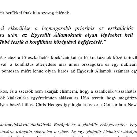
ér betűkkel írtak ki a szöveg felénél:
ú elkerülése a legmagasabb prioritás az eszkalációs 
ása után, 
az Egyesült Államoknak olyan lépéseket kell 
bbé teszik a konfliktus középtávú befejezését.
"
szletezi a fő eszkalációs kockázatokat (a fő kockázatok közé tartozik
l, a konfliktus átterjedése más uniós országokra és egy nukleáris
pontosan miért lenne olyan káros az Egyesült Államok számára egy
os, és a szerzők nem akarják elismerni, hogy a szankciók visszahatása
iók kialakulása egyértelműen aláássa az USA terveit, hogy megőrizze
ilyen beszéd tilos. Chris Hedges így foglalta össze a Consortium News
csonyításával átalakítsák Európát és a globális erőegyensúlyt, kezd
ítására irányuló sikertelen tervhez. Ez egy globális élelmiszerválságot