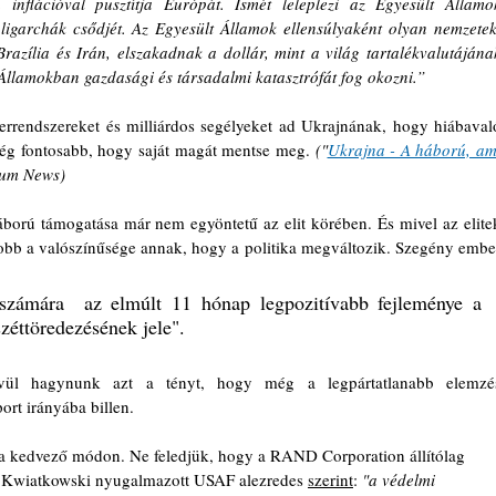
 inflációval pusztítja Európát. Ismét leleplezi az Egyesült Államok
oligarchák csődjét. Az Egyesült Államok ellensúlyaként olyan nemzetek,
razília és Irán, elszakadnak a dollár, mint a világ tartalékvalutájának
Államokban gazdasági és társadalmi katasztrófát fog okozni.” 
rrendszereket és milliárdos segélyeket ad Ukrajnának, hogy hiábavaló
g fontosabb, hogy saját magát mentse meg. 
("
Ukrajna - A háború, ami
ium News)
áború támogatása már nem egyöntetű az elit körében. És mivel az elitek
obb a valószínűsége annak, hogy a politika megváltozik. Szegény ember
zámára  az elmúlt 11 hónap legpozitívabb fejleménye a 
széttöredezésének jele".
ül hagynunk azt a tényt, hogy még a legpártatlanabb elemzés
ort irányába billen.
kra kedvező módon. Ne feledjük, hogy a RAND Corporation állítólag 
n Kwiatkowski nyugalmazott USAF alezredes 
szerint
: 
"a védelmi 