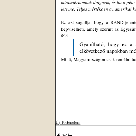
minisztériumnak dolgozik, és ha a pénz
létezne. Teljes mértékben az amerikai ko
Ez azt sugallja, hogy a RAND-jelent
képviselheti, amely szerint az Egyesü
felé. 
Gyanítható, hogy ez a 
elkövetkező napokban még
Mi itt, Magyarországon csak remélni t
Új Történelem