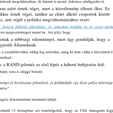
etések megoldásaiban, de bármit is mond, érdemes odafigyelni rá. 
em azért érnek véget, mert a közvélemény ellenzi őket. Ez 
kor érnek véget, amikor az elitet alkotó csoportok között 
ki, ami végül a politika megváltoztatásához vezet. 
A hosszú háború elkerülése: Az amerikai politika és az orosz-ukrán
en megosztottságot mutat be. Azt jelzi, hogy 
ítottak a többségi véleménnyel, mert úgy gondolják, hogy a 
 Egyesült Államoknak.
a szemléletváltás addig fog erősödni, amíg ki nem váltja a tűzszüneti és
telését. 
: a RAND-jelentés az első lépés a háború befejezése felé.
ány sora is eléggé biztató:
égei és kockázatai jelentősek, és felülmúlják egy ilyen pálya lehetséges
ámára".
az egész dokumentum mondanivalóját. 
lmúlt 11 hónapban azt ismételgették, hogy az USA támogatni fogja