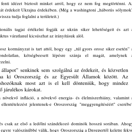
 fenti idézet biztosít minket arról, hogy ez nem fog megtörténni. Az
ját érdekeit Ukrajna érdekében. (Még a washingtoni „háborús sólymok”
sza tudja foglalni a területeit.)
onális tagjai értékelni fogják az ukrán siker lehetőségeit és azt a
iktus váratlanul kicsúszhat az irányításuk alól.
z kormányzat is tart attól, hogy egy „túl gyors orosz siker esetén” a
ndolatlan, kétségbeesett lépésre szánja el magát, amelynek a
elni.  
 állapot” senkinek sem szolgálná az érdekeit, és közvetlen 
tna ki Oroszország és az Egyesült Államok között. Az 
éshozóknak most azt is el kell dönteniük, hogy mindez 
 járulékos károkat. 
 növekvő infláció, a növekvő energia- és élelmiszerhiány, valamint a
llentételezést jelentenek-e Oroszország "meggyengítéséért" cserébe?
s csak az első a ledőlni szándékozó dominók hosszú sorában. Ahogy
s egyre valószínűbbé válik, hogy Oroszország a Dnyepertől keletre fekvő