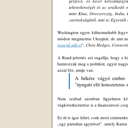
gerjeszt, és közel kétszámjegyű
tehetetlenségét és az uralkodó 
mint Kína, Oroszország, India, B
zsarnokságától, ami az Egyesült 
Washington egyre kifinomultabb fegyve
módon megmentse Ukrajnát, de ami mé
rosszul sült el
", Chris Hedges, Consort
A Rand-jelentés azt sugallja, hogy a h
határozzák meg a politikát, egyre nagy
azzal főz, amije van. 
A békére vágyó ember s
"nyugati elit konszenzus 
Nem szabad azonban figyelmen kív
végkövetkeztetése is a finanszírozó csop
Ez itt is igaz lehet, csak most számun
„egy pártatlan agytröszt”, amely Kare