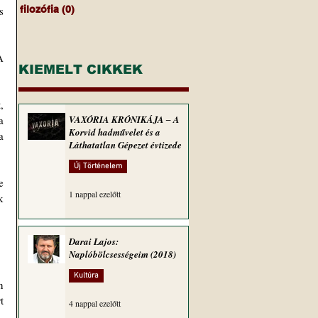
 
filozófia
(0)
0 bejegyzés
 
KIEMELT CIKKEK
 
 
VAXÓRIA KRÓNIKÁJA ‒ A
Korvid hadművelet és a
 
Láthatatlan Gépezet évtizede
Új Történelem
 
1 nappal ezelőtt
 
Darai Lajos:
Naplóbölcsességeim (2018)
Kultúra
 
 
4 nappal ezelőtt