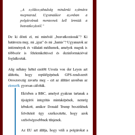
„A szólásszabadság mindenki számára 
megmarad. Ugyanakkor azonban a 
polgároknak mentesnek kell lenniük a 
beavatkozástól.” 
De ki dönti el, mi minősül „beavatkozásnak”? Ki 
határozza meg, mi „igaz” és mi „hamis”? Ugyanazok az 
intézmények és vállalati médiumok, amelyek maguk is 
többször is félelemkeltéssel és dezinformációval 
foglalkoztak.
Alig néhány héttel ezelőtt Ursula von der Leyen azt 
állította, hogy repülőgépének GPS-rendszerét 
Oroszország zavarta meg – ezt az állítást azonban az 
elemzők
 gyorsan cáfolták.
Eközben a BBC, amelyet gyakran tartanak a 
újságírói integritás mintaképének, nemrég 
lebukott, amikor Donald Trump beszédének 
felvételeit úgy szerkesztette, hogy azok 
szélsőségesebbnek tűnjenek.
Az EU azt állítja, hogy védi a polgárokat a 