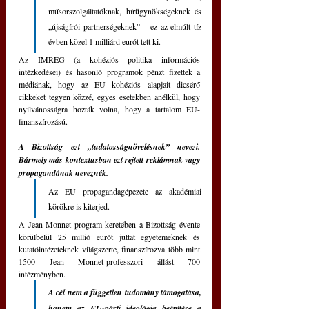
műsorszolgáltatóknak, hírügynökségeknek és 
„újságírói partnerségeknek” – ez az elmúlt tíz 
évben közel 1 milliárd eurót tett ki.
Az IMREG (a kohéziós politika információs 
intézkedései) és hasonló programok pénzt fizettek a 
médiának, hogy az EU kohéziós alapjait dicsérő 
cikkeket tegyen közzé, egyes esetekben anélkül, hogy 
nyilvánosságra hozták volna, hogy a tartalom EU-
finanszírozású.
A Bizottság ezt „tudatosságnövelésnek” nevezi. 
Bármely más kontextusban ezt rejtett reklámnak vagy 
propagandának neveznék.
Az EU propagandagépezete az akadémiai 
körökre is kiterjed. 
A Jean Monnet program keretében a Bizottság évente 
körülbelül 25 millió eurót juttat egyetemeknek és 
kutatóintézeteknek világszerte, finanszírozva több mint 
1500 Jean Monnet-professzori állást 700 
intézményben.
A cél nem a független tudomány támogatása, 
hanem az EU-párti ideológia beépítése a 