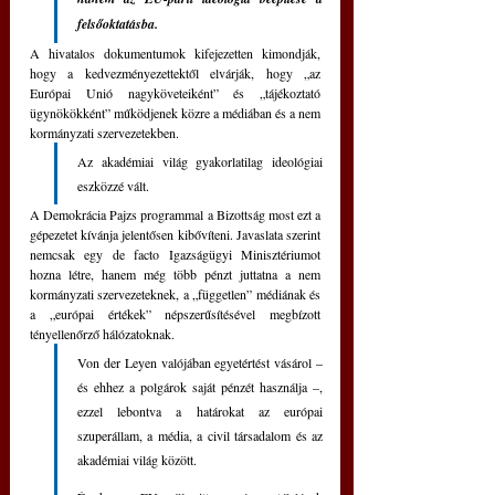
felsőoktatásba.
A hivatalos dokumentumok kifejezetten kimondják, 
hogy a kedvezményezettektől elvárják, hogy „az 
Európai Unió nagyköveteiként” és „tájékoztató 
ügynökökként” működjenek közre a médiában és a nem 
kormányzati szervezetekben. 
Az akadémiai világ gyakorlatilag ideológiai 
eszközzé vált.
A Demokrácia Pajzs programmal a Bizottság most ezt a 
gépezetet kívánja jelentősen kibővíteni. Javaslata szerint 
nemcsak egy de facto Igazságügyi Minisztériumot 
hozna létre, hanem még több pénzt juttatna a nem 
kormányzati szervezeteknek, a „független” médiának és 
a „európai értékek” népszerűsítésével megbízott 
tényellenőrző hálózatoknak.
Von der Leyen valójában egyetértést vásárol – 
és ehhez a polgárok saját pénzét használja –, 
ezzel lebontva a határokat az európai 
szuperállam, a média, a civil társadalom és az 
akadémiai világ között.