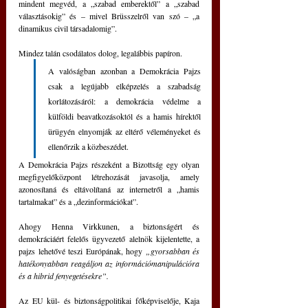
mindent megvéd, a „szabad emberektől” a „szabad 
választásokig” és – mivel Brüsszelről van szó – „a 
dinamikus civil társadalomig”.
Mindez talán csodálatos dolog, legalábbis papíron.
A valóságban azonban a Demokrácia Pajzs 
csak a legújabb elképzelés a szabadság 
korlátozásáról: a demokrácia védelme a 
külföldi beavatkozásoktól és a hamis hírektől 
ürügyén elnyomják az eltérő véleményeket és 
ellenőrzik a közbeszédet.
A Demokrácia Pajzs részeként a Bizottság egy olyan 
megfigyelőközpont létrehozását javasolja, amely 
azonosítaná és eltávolítaná az internetről a „hamis 
tartalmakat” és a „dezinformációkat”.
Ahogy Henna Virkkunen, a biztonságért és 
demokráciáért felelős ügyvezető alelnök kijelentette, a 
pajzs lehetővé teszi Európának, hogy 
„gyorsabban és 
hatékonyabban reagáljon az információmanipulációra 
és a hibrid fenyegetésekre”.
Az EU kül- és biztonságpolitikai főképviselője, Kaja 