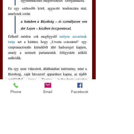
együttműködés megerősítését” szorgalmazza.
Ez egy szélesebb körű, aggasztó tendenciára utal, 
amelynek során 
a hatalom a Bizottság – és személyesen von 
der Leyen – kezében összpontosul. 
Érthető módon sok megfigyelő 
mélyen zavarónak 
tartja
 azt a kilátást, hogy „Ursula császárnő” egy 
szupranacionális kémekből álló hadsereget kapjon, 
amely a nemzeti parlamentek felügyelete nélkül 
működik.
Ha egy nem választott, átláthatatlan intézmény, mint a 
Bizottság, saját hírszerző apparátust kapna, az újabb 
mérföldkő lenne Európa technokrata-autoriter 
hatalommá válásában – amely nem a külföldi 
ellenségeket, hanem saját polgárait figyeli.
Phone
Email
Facebook
Ebben az összefüggésben a Demokrácia Pajzs nem 
más, mint egy eszköz a beszéd és a tájékoztatás 
ellenőrzésének további intézményesítésére. Célja az 
online beszéd ellenőrzése a „dezinformáció” homályos, 
politikailag terhelt definíciói alapján; a platformok, 
újságírók, tudósok és polgárok egyaránt arra 
kényszerítése, hogy alkalmazkodjanak a Bizottság által 