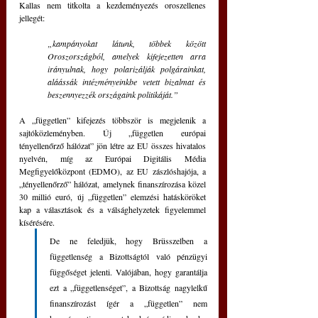
Kallas nem titkolta a kezdeményezés oroszellenes 
jellegét: 
„kampányokat látunk, többek között 
Oroszországból, amelyek kifejezetten arra 
irányulnak, hogy polarizálják polgárainkat, 
aláássák intézményeinkbe vetett bizalmat és 
beszennyezzék országaink politikáját.”
A „független” kifejezés többször is megjelenik a 
sajtóközleményben. Új „független európai 
tényellenőrző hálózat” jön létre az EU összes hivatalos 
nyelvén, míg az Európai Digitális Média 
Megfigyelőközpont (EDMO), az EU zászlóshajója, a 
„tényellenőrző” hálózat, amelynek finanszírozása közel 
30 millió euró, új „független” elemzési hatásköröket 
kap a választások és a válsághelyzetek figyelemmel 
kísérésére. 
De ne feledjük, hogy Brüsszelben a 
függetlenség a Bizottságtól való pénzügyi 
függőséget jelenti. Valójában, hogy garantálja 
ezt a „függetlenséget”, a Bizottság nagylelkű 
finanszírozást ígér a „független” nem 