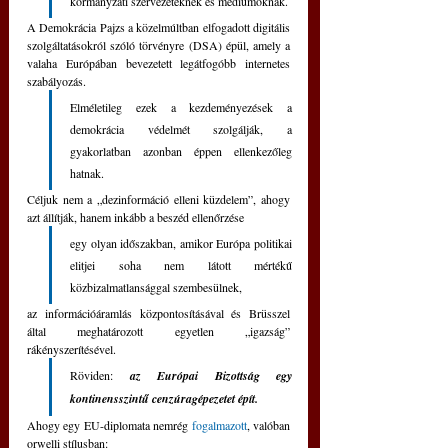
kormányzati szervezeteknek és médiumoknak.
A Demokrácia Pajzs a közelmúltban elfogadott digitális 
szolgáltatásokról szóló törvényre (DSA) épül, amely a 
valaha Európában bevezetett legátfogóbb internetes 
szabályozás.
Elméletileg ezek a kezdeményezések a 
demokrácia védelmét szolgálják, a 
gyakorlatban azonban éppen ellenkezőleg 
hatnak. 
Céljuk nem a „dezinformáció elleni küzdelem”, ahogy 
azt állítják, hanem inkább a beszéd ellenőrzése 
egy olyan időszakban, amikor Európa politikai 
elitjei soha nem látott mértékű 
közbizalmatlansággal szembesülnek, 
az információáramlás központosításával és Brüsszel 
által meghatározott egyetlen „igazság” 
rákényszerítésével. 
Röviden:
az Európai Bizottság egy 
kontinensszintű cenzúragépezetet épít.
Ahogy egy EU-diplomata nemrég 
fogalmazott
, valóban 
orwelli stílusban: 