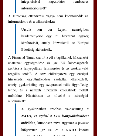
integritásával kapcsolatos rendszeres 
információcserét”.
A Bizottság ellenőrzési vágya nem korlátozódik az 
információkra és a választásokra.
Ursula von der Leyen nemrégiben 
kezdeményezte egy új hírszerző egység 
létrehozását, amely közvetlenül az Európai 
Bizottság alá tartozik.
A Financial Times szerint a cél a tagállamok hírszerzési 
adatainak egységesítése és „az EU képességének 
javítása a fenyegetések felismerése és az azokra való 
reagálás terén”. A terv előirányozza egy európai 
hírszerzési együttműködési szolgálat létrehozását, 
amely gyakorlatilag egy szupranacionális ügynökség 
lenne, és a nemzeti hírszerző szolgálatok mellett 
működne. Hivatalosan ez növelné a „stratégiai 
autonómiát”. 
A gyakorlatban azonban valószínűleg 
a 
NATO, és ezáltal a CIA leányvállalataként 
működne
, különösen mivel ugyanaz a javaslat 
kifejezetten „az EU és a NATO közötti 