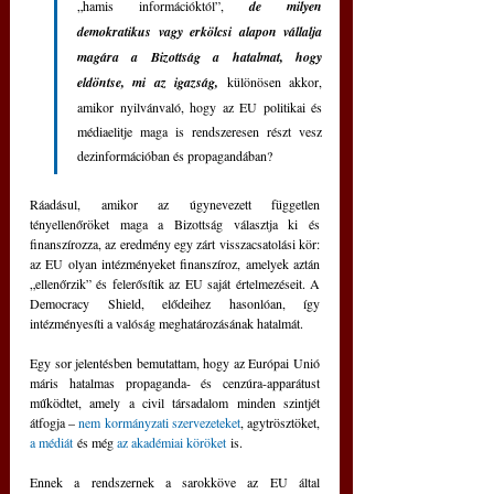
„hamis információktól”, 
de milyen 
demokratikus vagy erkölcsi alapon vállalja 
magára a Bizottság a hatalmat, hogy 
eldöntse, mi az igazság,
 különösen akkor, 
amikor nyilvánvaló, hogy az EU politikai és 
médiaelitje maga is rendszeresen részt vesz 
dezinformációban és propagandában?
Ráadásul, amikor az úgynevezett független 
tényellenőröket maga a Bizottság választja ki és 
finanszírozza, az eredmény egy zárt visszacsatolási kör: 
az EU olyan intézményeket finanszíroz, amelyek aztán 
„ellenőrzik” és felerősítik az EU saját értelmezéseit. A 
Democracy Shield, elődeihez hasonlóan, így 
intézményesíti a valóság meghatározásának hatalmát.
Egy sor jelentésben bemutattam, hogy az Európai Unió 
máris hatalmas propaganda- és cenzúra-apparátust 
működtet, amely a civil társadalom minden szintjét 
átfogja – 
nem kormányzati szervezeteket
, agytrösztöket, 
a médiát
 és még 
az akadémiai köröket
 is. 
Ennek a rendszernek a sarokköve az EU által 