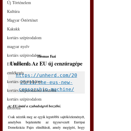
Új Történelem
Kultúra
Magyar Őstörténet
Kakukk
kortárs szépirodalom
magyar nyelv
kortárs szépirodalom
Thomas Fazi
UnHerd: Az EU új cenzúragépe
EU bürokrácia
emlékezés
https://unherd.com/20
kortárs szépirodalom
25/11/the-eus-new-
censorship-machine/
kortárs szépirodalom filozófia
kortárs szépirodalom
Az EU imád a szabadságról beszélni.
filozófia
Csak nézzük meg az egyik legutóbbi sajtóközleményét, 
amelyben bejelentette az úgynevezett Európai 
Demokrácia Pajzs elindítását, amely megígéri, hogy 