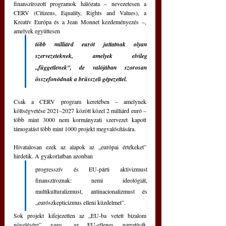
finanszírozott programok hálózata – nevezetesen a 
CERV (Citizens, Equality, Rights and Values), a 
Kreatív Európa és a Jean Monnet kezdeményezés –, 
amelyek együttesen 
több milliárd eurót juttatnak olyan 
szervezeteknek, amelyek elvileg 
„függetlenek”, de valójában szorosan 
összefonódnak a brüsszeli gépezettel.
Csak a CERV program keretében – amelynek 
költségvetése 2021–2027 között közel 2 milliárd euró – 
több mint 3000 nem kormányzati szervezet kapott 
támogatást több mint 1000 projekt megvalósítására.
Hivatalosan ezek az alapok az „európai értékeket” 
hirdetik. A gyakorlatban azonban 
progresszív és EU-párti aktivizmust 
finanszíroznak: nemi ideológiát, 
multikulturalizmust, antinacionalizmust és 
„eurószkepticizmus elleni küzdelmet”.
Sok projekt kifejezetten az „EU-ba vetett bizalom 
növelésére” vagy „az EU-ellenes narratívák 