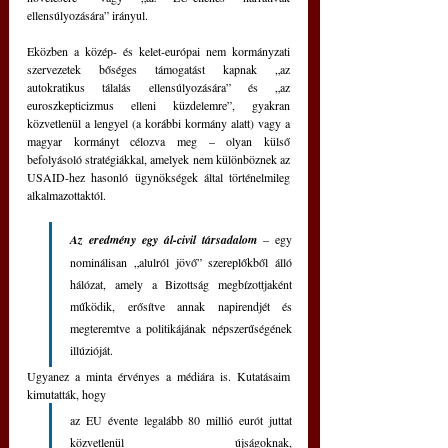
ellensúlyozására” irányul.
Eközben a közép- és kelet-európai nem kormányzati 
szervezetek bőséges támogatást kapnak „az 
autokratikus tálalás ellensúlyozására” és „az 
euroszkepticizmus elleni küzdelemre”, gyakran 
közvetlenül a lengyel (a korábbi kormány alatt) vagy a 
magyar kormányt célozva meg – olyan külső 
befolyásoló stratégiákkal, amelyek nem különböznek az 
USAID-hez hasonló ügynökségek által történelmileg 
alkalmazottaktól.
Az eredmény egy ál-civil társadalom 
– egy 
nominálisan „alulról jövő” szereplőkből álló 
hálózat, amely a Bizottság megbízottjaként 
működik, erősítve annak napirendjét és 
megteremtve a politikájának népszerűségének 
illúzióját.
Ugyanez a minta érvényes a médiára is. Kutatásaim 
kimutatták, hogy 
az EU évente legalább 80 millió eurót juttat 
közvetlenül újságoknak, 