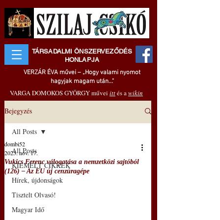
TÁRSADALMI ÖNSZERVEZŐDÉS
HONLAPJA
VERZÁR ÉVA művei – „Hogy valami nyomot
hagyjak magam után..."
VARGA DOMOKOS GYÖRGY művei
itt
és a
wikin
Bejegyzés
All Posts
dombi52
All Posts
2025. nov. 17.
Vukics Ferenc válogatása a nemzetközi sajtóból
KIEMELT CIKKEK
(126) ‒ Az EU új cenzúragépe
Hírek, újdonságok
Tisztelt Olvasó!
Magyar Idő