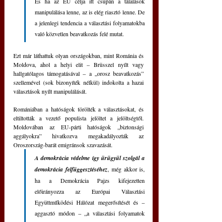
És ha az EU célja itt csupán a tálalások 
manipulálása lenne, az is elég riasztó lenne. De 
a jelenlegi tendencia a választási folyamatokba 
való közvetlen beavatkozás felé mutat.
Ezt már láthattuk olyan országokban, mint Románia és 
Moldova, ahol a helyi elit – Brüsszel nyílt vagy 
hallgatólagos támogatásával – a „orosz beavatkozás” 
szellemével (sok bizonyíték nélkül) indokolta a hazai 
választások nyílt manipulálását.
Romániában a hatóságok törölték a választásokat, és 
eltiltották a vezető populista jelöltet a jelöltségtől. 
Moldovában az EU-párti hatóságok „biztonsági 
aggályokra” hivatkozva megakadályozták az 
Oroszország-barát emigránsok szavazását.
A demokrácia védelme így ürügyül szolgál a 
demokrácia felfüggesztéséhez
, még akkor is, 
ha a Demokrácia Pajzs kifejezetten 
előirányozza az Európai Választási 
Együttműködési Hálózat megerősítését és – 
aggasztó módon – „a választási folyamatok 